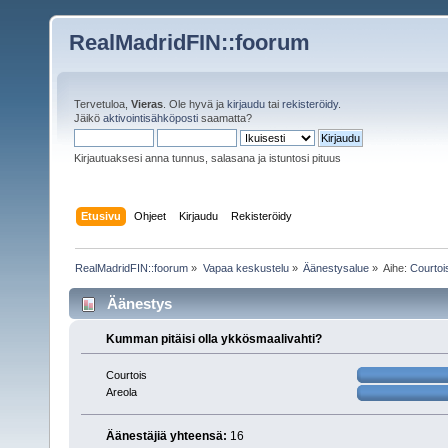
RealMadridFIN::foorum
Tervetuloa,
Vieras
. Ole hyvä ja
kirjaudu
tai
rekisteröidy
.
Jäikö
aktivointisähköposti
saamatta?
Kirjautuaksesi anna tunnus, salasana ja istuntosi pituus
Etusivu
Ohjeet
Kirjaudu
Rekisteröidy
RealMadridFIN::foorum
»
Vapaa keskustelu
»
Äänestysalue
»
Aihe:
Courtoi
Äänestys
Kumman pitäisi olla ykkösmaalivahti?
Courtois
Areola
Äänestäjiä yhteensä:
16