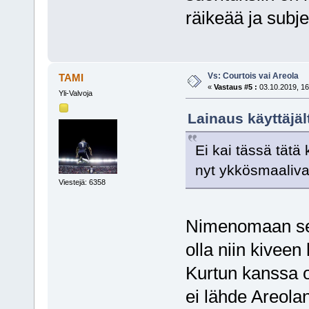
räikeää ja subjek
Vs: Courtois vai Areola
TAMI
«
Vastaus #5 :
03.10.2019, 16
Yli-Valvoja
Lainaus käyttäjäl
Ei kai tässä tätä
nyt ykkösmaaliva
Viestejä: 6358
Nimenomaan sen 
olla niin kiveen
Kurtun kanssa on
ei lähde Areolan