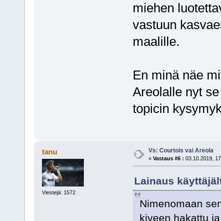
miehen luotetta
vastuun kasvaes
maalille.
En minä näe mit
Areolalle nyt s
topicin kysymyks
Vs: Courtois vai Areola
tanu
«
Vastaus #6 :
03.10.2019, 17
Lainaus käyttäjäl
Viestejä: 1572
Nimenomaan sen yk
kiveen hakattu j