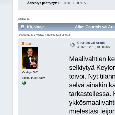
Äänestys päättynyt:
13.10.2019, 18.50.58
Sivuja: [
1
]
Kirjoittaja
Aihe: Courtois vai Are
0 jäsentä ja 1 Vieras katselee tätä aihetta.
Courtois vai Areola
Siete
«
:
02.10.2019, 18.50.58 »
Maalivahtien ke
selkiytyä Keylor
Viestejä: 3223
toivoi. Nyt tila
Teemu Pukki baby
selvä ainakin ka
tarkastellessa.
ykkösmaalivahti
mielestäsi leij