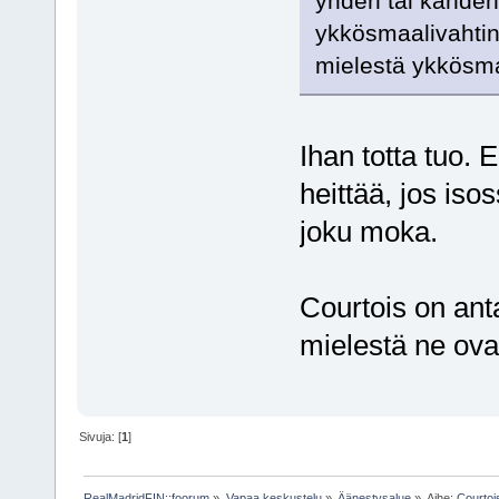
yhden tai kahden
ykkösmaalivahtin
mielestä ykkösmaa
Ihan totta tuo. 
heittää, jos iso
joku moka.
Courtois on ant
mielestä ne ovat
Sivuja: [
1
]
RealMadridFIN::foorum
»
Vapaa keskustelu
»
Äänestysalue
»
Aihe:
Courtoi