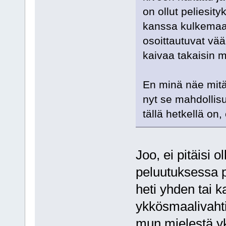
on ollut peliesity
kanssa kulkemaan 
osoittautuvat vä
kaivaa takaisin ma
En minä näe mitä
nyt se mahdollis
tällä hetkellä on,
Joo, ei pitäisi 
peluutuksessa pit
heti yhden tai 
ykkösmaalivahti
mun mielestä yk