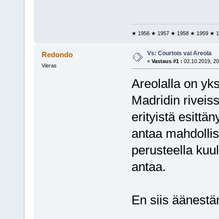
★ 1956 ★ 1957 ★ 1958 ★ 1959 ★ 1
Vs: Courtois vai Areola
Redondo
«
Vastaus #1 :
02.10.2019, 20
Vieras
Areolalla on yks
Madridin riveis
erityistä esittän
antaa mahdollis
perusteella kuu
antaa.
En siis äänest