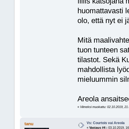
fiilis katsojana
huomattavasti l
olo, että nyt ei
Mitä maalivahtei
tuon tunteen sa
tilastot. Sekä K
mahdollista lyöd
mieluummin silm
Areola ansaits
«
Viimeksi muokattu: 02.10.2019, 21.0
Vs: Courtois vai Areola
tanu
«
Vastaus #4 :
03.10.2019, 16