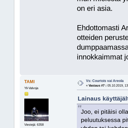
on eri asia.
Ehdottomasti Ar
otteiden perustee
dumppaamassa Co
innokkaimmat jo
Vs: Courtois vai Areola
TAMI
«
Vastaus #7 :
05.10.2019, 13
Yli-Valvoja
Lainaus käyttäjäl
Joo, ei pitäisi o
peluutuksessa pitä
Viestejä: 6358