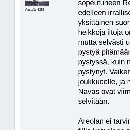
sopeutuneen Rea
Viestejä: 6358
edelleen irrallis
yksittäinen suor
heikkoja iltoja 
mutta selvästi 
pystyä pitämään
pystyssä, kuin
pystynyt. Vaike
joukkueelle, ja
Navas ovat viim
selvitään.
Areolan ei tarv