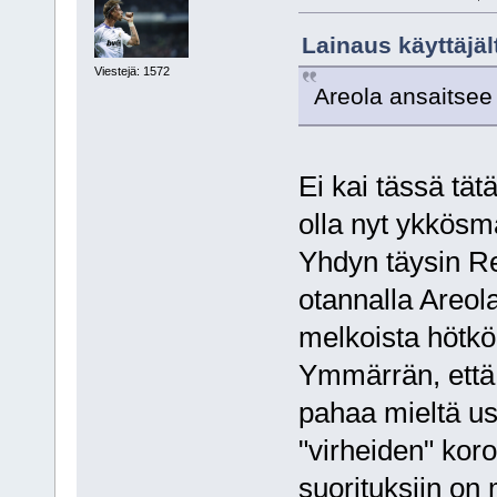
Lainaus käyttäjäl
Viestejä: 1572
Areola ansaitse
Ei kai tässä tät
olla nyt ykkösm
Yhdyn täysin Re
otannalla Areol
melkoista hötköi
Ymmärrän, että
pahaa mieltä u
"virheiden" kor
suorituksiin on 