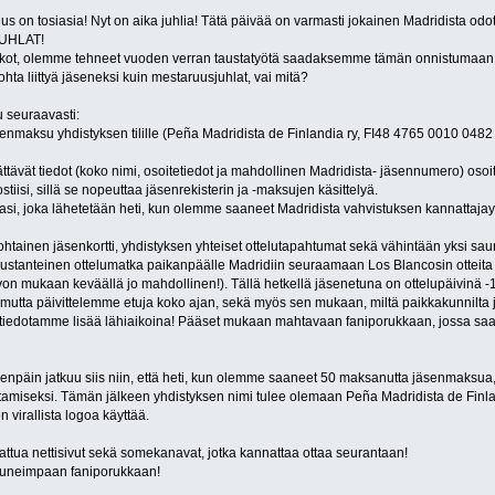
 on tosiasia! Nyt on aika juhlia! Tätä päivää on varmasti jokainen Madridista odo
JUHLAT!
oukot, olemme tehneet vuoden verran taustatyötä saadaksemme tämän onnistumaan
ta liittyä jäseneksi kuin mestaruusjuhlat, vai mitä?
u seuraavasti:
enmaksu yhdistyksen tilille (Peña Madridista de Finlandia ry, FI48 4765 0010 0482
ättävät tiedot (koko nimi, osoitetiedot ja mahdollinen Madridista- jäsennumero) osoit
iisi, sillä se nopeuttaa jäsenrekisterin ja -maksujen käsittelyä.
asi, joka lähetetään heti, kun olemme saaneet Madridista vahvistuksen kannattajayh
tainen jäsenkortti, yhdistyksen yhteiset ottelutapahtumat sekä vähintään yksi saun
stanteinen ottelumatka paikanpäälle Madridiin seuraamaan Los Blancosin otteita S
von mukaan keväällä jo mahdollinen!). Tällä hetkellä jäsenetuna on ottelupäivinä 
 mutta päivittelemme etuja koko ajan, sekä myös sen mukaan, miltä paikkakunnilta j
ta tiedotamme lisää lähiaikoina! Pääset mukaan mahtavaan faniporukkaan, jossa saat
teenpäin jatkuu siis niin, että heti, kun olemme saaneet 50 maksanutta jäsenmaks
stamiseksi. Tämän jälkeen yhdistyksen nimi tulee olemaan Peña Madridista de Finla
 virallista logoa käyttää.
tua nettisivut sekä somekanavat, jotka kannattaa ottaa seurantaan!
uneimpaan faniporukkaan!