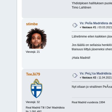
Yhdistyksen hallituksen puole
Timo Lahtinen
Vs: Peña Madridista de 
stimbe
«
Vastaus #1 :
03.03.2021,
Lähetimme eilen kaikkien jäsen
Jos täällä on sellaisia henkil
tilaisuus liittyä jäseneksi ohe
Viestejä: 21
¡Hala Madrid!
Vs: Peï¿½a Madridista d
TeeJii79
«
Vastaus #2 :
11.04.2021,
Nyt ollaan jo virallinen PeÃ±a
Viestejä: 32
Real Madrid vuodesta 1994
Real Madrid Till I Die! Madridista
Nr 1 091 492