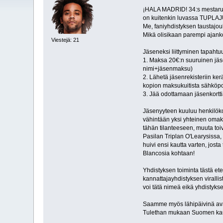
¡HALA MADRID! 34:s mestaruus
on kuitenkin luvassa TUPLA
Me, faniyhdistyksen taustaj
Mikä olisikaan parempi ajankoh
Viestejä: 21
Jäseneksi liittyminen tapahtu
1. Maksa 20€:n suuruinen jäs
nimi+jäsenmaksu)
2. Lähetä jäsenrekisteriin ker
kopion maksukuitista sähköpost
3. Jää odottamaan jäsenkortti
Jäsenyyteen kuuluu henkilökoh
vähintään yksi yhteinen omaku
tähän tilanteeseen, muuta toi
Pasilan Triplan O'Learysissa,
huivi ensi kautta varten, jos
Blancosia kohtaan!
Yhdistyksen toiminta tästä e
kannattajayhdistyksen viralli
voi tätä nimeä eikä yhdistyksen
Saamme myös lähipäivinä avat
Tulethan mukaan Suomen ka