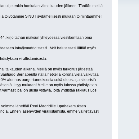
ttanut, etenkin hankalan viime kauden jälkeen. Tänään meillä
 ja toivotamme SINUT sydämellisesti mukaan toimintaamme!
 44, kirjoitathan maksun yhteydessä viestikenttään oma
teeseen info@madridistas.fi . Voit halutessasi liittää myös
distyksen virallistumisesta.
ailta kauden aikana. Meillä on myös tarkoitus järjestää
antiago Bernabeulla (tällä hetkellä korona vielä vaikuttaa
-10% alennus burgeriannoksesta sekä oluesta ja siideristä
äseniä liittyy mukaan! Meille on myös tulossa yhdistyksen
 varmasti paljon uusia ystäviä, joita yhdistää rakkaus Los
ua, voimme lähettää Real Madridille lupahakemuksen
ndia. Ennen jäsenyyden virallistamista, emme valitettavasti