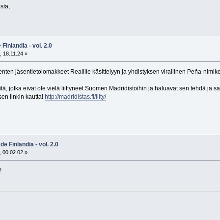
sta,
Finlandia - vol. 2.0
 18.11.24 »
ten jäsentietolomakkeet Realille käsittelyyn ja yhdistyksen virallinen Peña-nimike o
öitä, jotka eivät ole vielä liittyneet Suomen Madridistoihin ja haluavat sen tehdä j
isen linkin kautta!
http://madridistas.fi/liity/
e Finlandia - vol. 2.0
 00.02.02 »
!