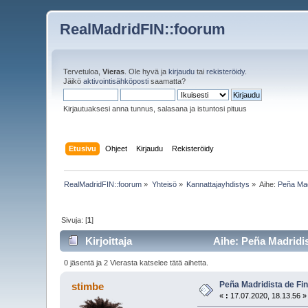
RealMadridFIN::foorum
Tervetuloa,
Vieras
. Ole hyvä ja
kirjaudu
tai
rekisteröidy
.
Jäikö
aktivointisähköposti
saamatta?
Kirjautuaksesi anna tunnus, salasana ja istuntosi pituus
Etusivu
Ohjeet
Kirjaudu
Rekisteröidy
RealMadridFIN::foorum
»
Yhteisö
»
Kannattajayhdistys
»
Aihe:
Peña Madr
Sivuja: [
1
]
Kirjoittaja
Aihe: Peña Madridist
0 jäsentä ja 2 Vierasta katselee tätä aihetta.
Peña Madridista de Finl
stimbe
«
:
17.07.2020, 18.13.56 »