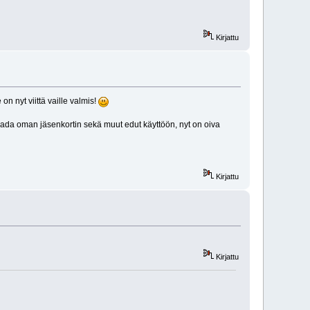
Kirjattu
n nyt viittä vaille valmis!
a saada oman jäsenkortin sekä muut edut käyttöön, nyt on oiva
Kirjattu
Kirjattu