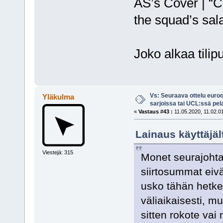
AS’s Cover | “Cu
the squad’s sal
Joko alkaa tili
Vs: Seuraava ottelu euro
Yläkulma
sarjoissa tai UCL:ssä pel
«
Vastaus #43 :
11.05.2020, 11.02.0
Lainaus käyttäjäl
Viestejä: 315
Monet seurajohta
siirtosummat eivä
usko tähän hetke
väliaikaisesti, m
sitten rokote vai 