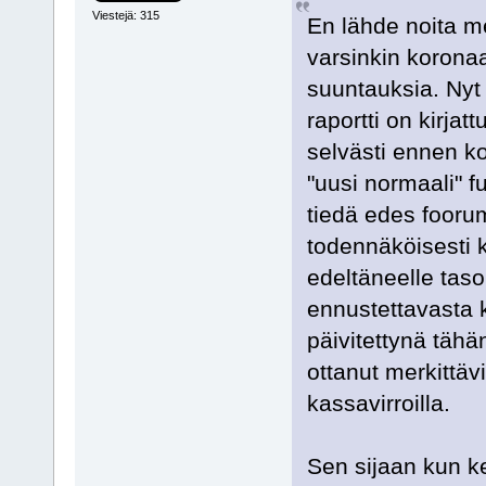
Viestejä: 315
En lähde noita me
varsinkin koronaa
suuntauksia. Nyt 
raportti on kirja
selvästi ennen ko
"uusi normaali" fu
tiedä edes foorum
todennäköisesti 
edeltäneelle taso
ennustettavasta k
päivitettynä täh
ottanut merkittäv
kassavirroilla.
Sen sijaan kun k