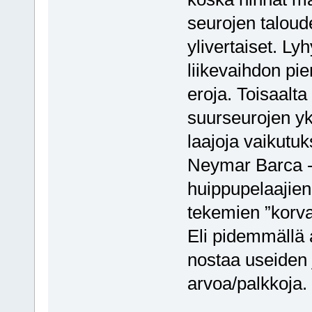
seurojen taloud
ylivertaiset. Ly
liikevaihdon pie
eroja. Toisaalta
suurseurojen yks
laajoja vaikutuk
Neymar Barca -
huippupelaajien
tekemien ”korva
Eli pidemmällä 
nostaa useiden 
arvoa/palkkoja.