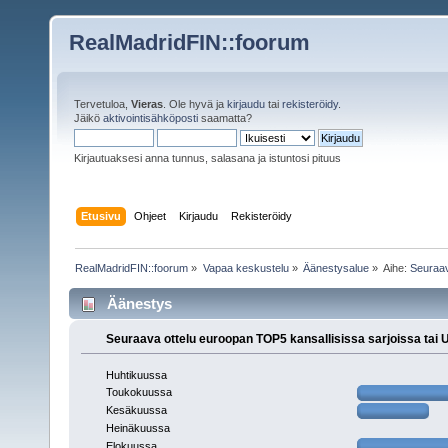
RealMadridFIN::foorum
Tervetuloa,
Vieras
. Ole hyvä ja
kirjaudu
tai
rekisteröidy
.
Jäikö
aktivointisähköposti
saamatta?
Kirjautuaksesi anna tunnus, salasana ja istuntosi pituus
Etusivu
Ohjeet
Kirjaudu
Rekisteröidy
RealMadridFIN::foorum
»
Vapaa keskustelu
»
Äänestysalue
»
Aihe:
Seuraav
Äänestys
Seuraava ottelu euroopan TOP5 kansallisissa sarjoissa tai
Huhtikuussa
Toukokuussa
Kesäkuussa
Heinäkuussa
Elokuussa