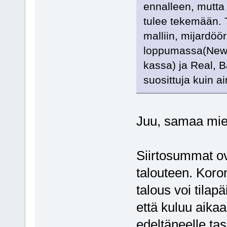
ennalleen, mutta
tulee tekemään. 
malliin, mijardöö
loppumassa(Newca
kassa) ja Real, B
suosittuja kuin a
Juu, samaa miel
Siirtosummat o
talouteen. Kor
talous voi tilap
että kuluu aik
edeltäneelle tas