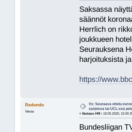
Saksassa näyttäi
säännöt koronaa
Herrlich on rik
joukkueen hote
Seurauksena He
harjoituksista 
https://www.bbc
Vs: Seuraava ottelu euro
Redondo
sarjoissa tai UCL:ssä pel
Vieras
«
Vastaus #49 :
18.05.2020, 10.00.3
Bundesliigan TV