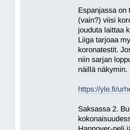
Espanjassa on t
(vain?) viisi ko
jouduta laittaa 
Liiga tarjoaa m
koronatestit. J
niin sarjan lopp
näillä näkymin.
https://yle.fi/u
Saksassa 2. Bu
kokonaisuudessa
Hannover-peli jä