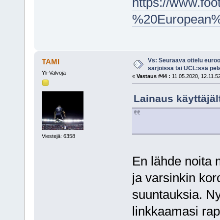
https://www.f
%20European%
Vs: Seuraava ottelu euro
TAMI
sarjoissa tai UCL:ssä pel
Yli-Valvoja
«
Vastaus #44 :
11.05.2020, 12.11.5
Lainaus käyttäjäl
Viestejä: 6358
En lähde noita 
ja varsinkin kor
suuntauksia. Nyt
linkkaamasi rapo