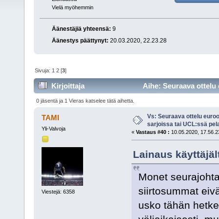
Vielä myöhemmin
Äänestäjiä yhteensä:
9
Äänestys päättynyt:
20.03.2020, 22.23.28
Sivuja:
1
2
[
3
]
Kirjoittaja
Aihe: Seuraava ottelu 
(Luettu 14840 kertaa)
0 jäsentä ja 1 Vieras katselee tätä aihetta.
Vs: Seuraava ottelu euro
TAMI
sarjoissa tai UCL:ssä pel
Yli-Valvoja
«
Vastaus #40 :
10.05.2020, 17.56.2
Lainaus käyttäjäl
Monet seurajohta
siirtosummat eivä
Viestejä: 6358
usko tähän hetke