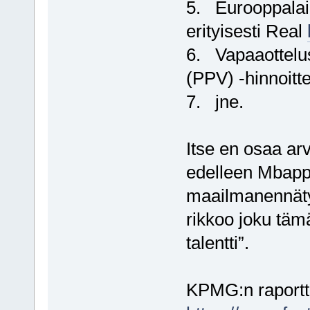
5. Eurooppalain
erityisesti Real
6. Vapaaottelus
(PPV) -hinnoitt
7. jne.
Itse en osaa ar
edelleen Mbapp
maailmanennätys
rikkoo joku täm
talentti”.
KPMG:n raportti