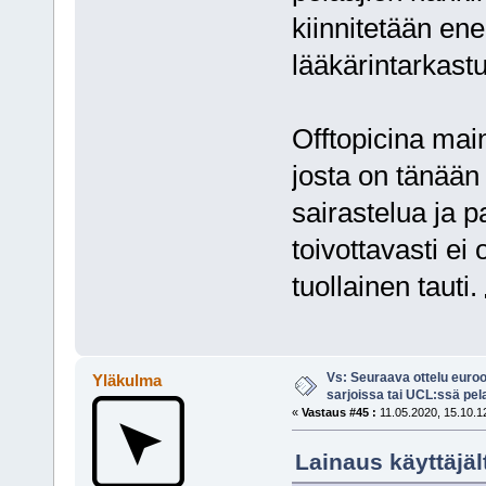
kiinnitetään e
lääkärintarkastu
Offtopicina mai
josta on tänään 
sairastelua ja p
toivottavasti ei 
tuollainen tauti.
Vs: Seuraava ottelu euro
Yläkulma
sarjoissa tai UCL:ssä pel
«
Vastaus #45 :
11.05.2020, 15.10.1
Lainaus käyttäjäl