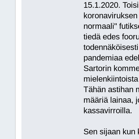
15.1.2020. Tois
koronaviruksen 
normaali" futiks
tiedä edes foor
todennäköisesti
pandemiaa edelt
Sartorin kommen
mielenkiintoista
Tähän astihan m
määriä lainaa, j
kassavirroilla.
Sen sijaan kun 