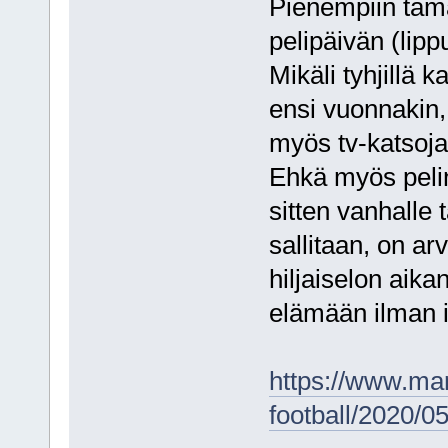
Pienempiin tämä 
pelipäivän (lipp
Mikäli tyhjillä 
ensi vuonnakin, 
myös tv-katsoja
Ehkä myös peli
sitten vanhalle 
sallitaan, on ar
hiljaiselon aik
elämään ilman i
https://www.mar
football/2020/