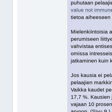
puhutaan pelaajie
value not immun
tietoa aiheeseen 
Mielenkiintoisia 
perumiseen liitty
vahvistaa entises
omissa intresse
jatkaminen kuin 
Jos kausia ei pela
pelaajien markkin
Vaikka kaudet pel
17,7 %. Kausien 
vajaan 10 prosen
arvoon. (Sivu 9.)