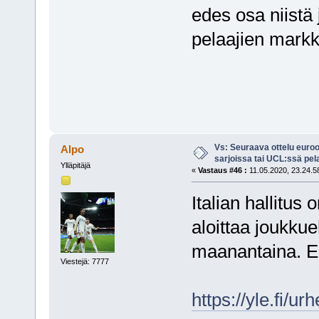
edes osa niistä
pelaajien markk
Vs: Seuraava ottelu euro
Alpo
sarjoissa tai UCL:ssä pel
Ylläpitäjä
«
Vastaus #46 :
11.05.2020, 23.24.5
Italian hallitus
aloittaa joukkue
maanantaina. El
Viestejä: 7777
https://yle.fi/u