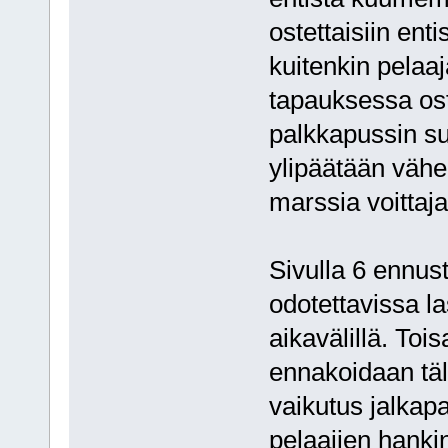
ostettaisiin ent
kuitenkin pelaaj
tapauksessa ost
palkkapussin su
ylipäätään vähe
marssia voittaj
Sivulla 6 ennust
odotettavissa 
aikavälillä. To
ennakoidaan täl
vaikutus jalkap
pelaajien hanki