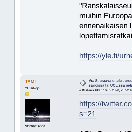
"Ranskalaisseur
muihin Euroopa
ennenaikaisen l
lopettamisratkai
https://yle.fi/u
Vs: Seuraava ottelu euro
TAMI
sarjoissa tai UCL:ssä pel
Yli-Valvoja
«
Vastaus #42 :
10.05.2020, 20.52.1
https://twitter
s=21
Viestejä: 6358