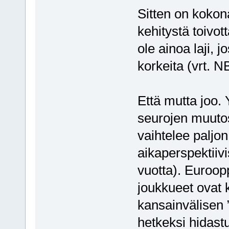
Sitten on kokona
kehitystä toivot
ole ainoa laji, 
korkeita (vrt. 
Että mutta joo. 
seurojen muutos
vaihtelee paljon,
aikaperspektiivi
vuotta). Euroopp
joukkueet ovat 
kansainvälisen ”
hetkeksi hidastu