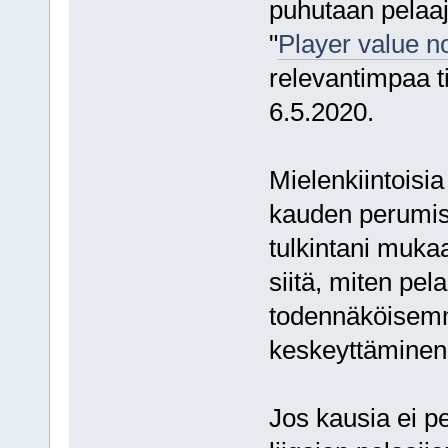
puhutaan pelaaj
"
Player value n
relevantimpaa t
6.5.2020.
Mielenkiintoisia
kauden perumise
tulkintani muka
siitä, miten pel
todennäköisemm
keskeyttäminen 
Jos kausia ei pe