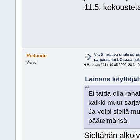
11.5. kokoustet
Vs: Seuraava ottelu euro
Redondo
sarjoissa tai UCL:ssä pel
Vieras
«
Vastaus #41 :
10.05.2020, 20.34.2
Lainaus käyttäjäl
Ei taida olla raha
kaikki muut sarja
Ja voipi siellä 
päätelmänsä.
Sieltähän alkoi