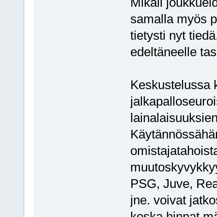
Mikäli joukkuei
samalla myös p
tietysti nyt ti
edeltäneelle tas
Keskustelussa 
jalkapalloseuro
lainalaisuuksien
Käytännössähän 
omistajatahoista
muutoskyvykkyys
PSG, Juve, Rea
jne. voivat jatk
koska hinnat mä