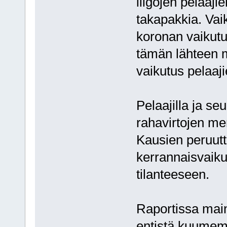
liigojen pelaaji
takapakkia. Vaik
koronan vaikutu
tämän lähteen 
vaikutus pelaaj
Pelaajilla ja se
rahavirtojen me
Kausien peruutt
kerrannaisvaiku
tilanteeseen.
Raportissa main
entistä kuume