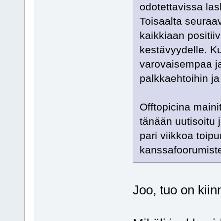
odotettavissa la
Toisaalta seuraa
kaikkiaan positii
kestävyydelle. Ku
varovaisempaa j
palkkaehtoihin ja
Offtopicina main
tänään uutisoitu 
pari viikkoa toipu
kanssafoorumistei
Joo, tuo on kii