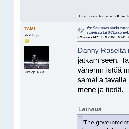
I left years ago but I never left. I'm 
Vs: Seuraava ottelu euro
TAMI
sarjoissa tai UCL:ssä pel
Yli-Valvoja
«
Vastaus #47 :
12.05.2020, 00.41.5
Danny Roselta r
jatkamiseen. Ta
vähemmistöä mie
Viestejä: 6358
samalla tavalla 
mene ja tiedä.
Lainaus
"The government 