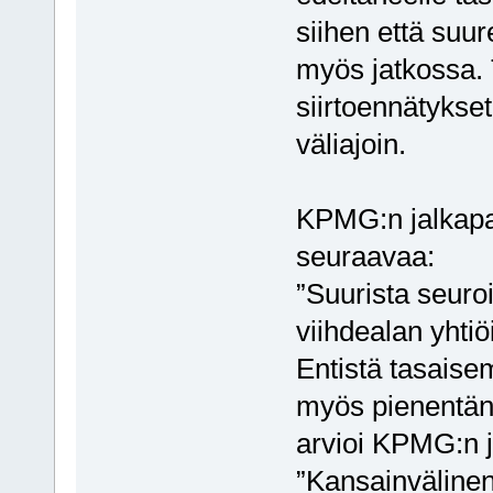
siihen että suu
myös jatkossa
siirtoennätykset
väliajoin.
KPMG:n jalkapal
seuraavaa:
”Suurista seuro
viihdealan yhtiö
Entistä tasaise
myös pienentänyt
arvioi KPMG:n j
”Kansainvälinen