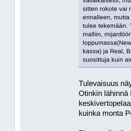
väliaikaisesti, m
sitten rokote vai 
ennalleen, mutta
tulee tekemään. 
malliin, mijardöö
loppumassa(Newca
kassa) ja Real, B
suosittuja kuin a
Tulevaisuus näy
Otinkin lähinnä
keskivertopelaa
kuinka monta Por