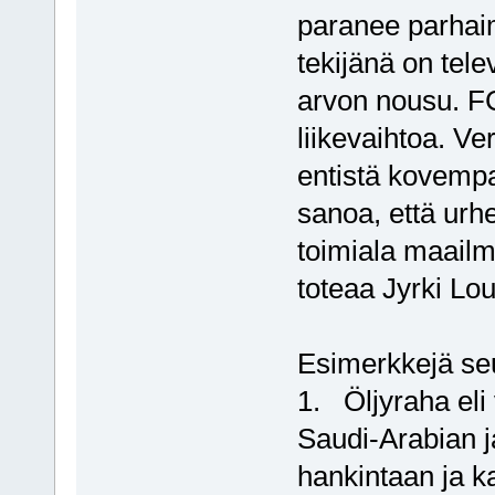
paranee parhai
tekijänä on tel
arvon nousu. FC
liikevaihtoa. Ve
entistä kovemp
sanoa, että urhe
toimiala maailm
toteaa Jyrki L
Esimerkkejä seu
1. Öljyraha eli 
Saudi-Arabian j
hankintaan ja 