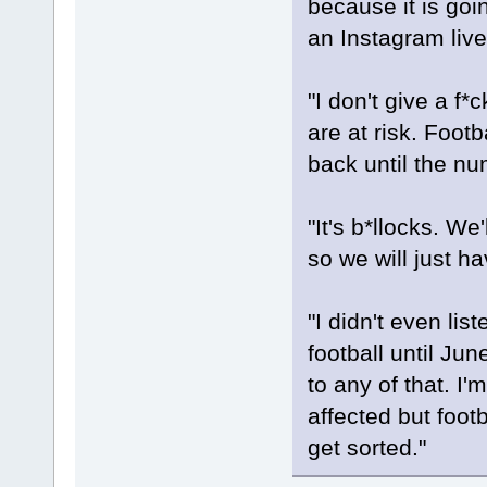
because it is goi
an Instagram live
"I don't give a f*
are at risk. Foot
back until the n
"It's b*llocks. We
so we will just h
"I didn't even li
football until Ju
to any of that. I
affected but footb
get sorted."