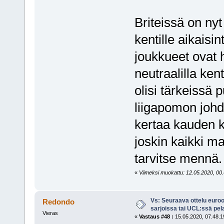
Briteissä on ny
kentille aikais
joukkueet ovat h
neutraalilla kent
olisi tärkeissä 
liigapomon joh
kertaa kauden 
joskin kaikki ma
tarvitse mennä.
«
Viimeksi muokattu: 12.05.2020, 00.4
Vs: Seuraava ottelu euro
Redondo
sarjoissa tai UCL:ssä pel
Vieras
«
Vastaus #48 :
15.05.2020, 07.48.1