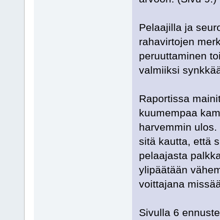
Pelaajilla ja seur
rahavirtojen mer
peruuttaminen toi
valmiiksi synkkää
Raportissa mainit
kuumempaa kamaa 
harvemmin ulos. 
sitä kautta, että 
pelaajasta palkka
ylipäätään vähem
voittajana missä
Sivulla 6 ennuste