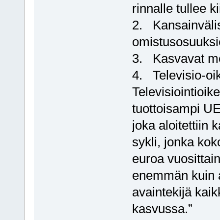
rinnalle tullee 
2. Kansainvälis
omistusosuuksi
3. Kasvavat mo
4. Televisio-oi
Televisiointioik
tuottoisampi UE
joka aloitettii
sykli, jonka ko
euroa vuosittai
enemmän kuin a
avaintekijä kai
kasvussa.”