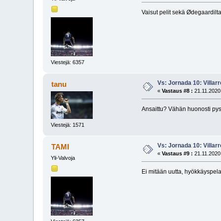
Vaisut pelit sekä Ødegaardilta
Viestejä: 6357
Vs: Jornada 10: Villarr
tanu
«
Vastaus #8 :
21.11.2020,
Ansaittu? Vähän huonosti pys
Viestejä: 1571
Vs: Jornada 10: Villarr
TAMI
«
Vastaus #9 :
21.11.2020,
Yli-Valvoja
Ei mitään uutta, hyökkäyspela