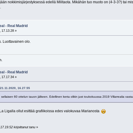
än nokkimisjärjestyksessä edellä Militaota. Mikähän tuo muoto on (4-3-3?) tai mi
.
eal - Real Madrid
 17.13.28 »
 Luottavainen olo.
h.
eal - Real Madrid
 17.17.34 »
21.11.2020, 16.27.55
ellaisen 60 ottelun tauon jälkeen. Edellinen kerta olikin just toukokuussa 2019 Villarrealia vast
i La Ligalla ollut esittää grafiikoissa edes valokuvaa Marianosta
17.19.52 kirjoittanut tanu
»