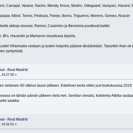
rtois, Carvajal, Varane, Nacho, Mendy, Kroos, Modric, Odegaard, Vazquez, Hazard, 
, Gaspar, Albiol, Torres, Pedraza, Parejo, Iborra, Trigueros, Moreno, Gomez, Alcacer
rkeitä ukkoja sivussa: Ramos, Casemiro ja Benzema puuttuvat kaikki.
m. Ø:n, Hazardin ja Marianon muodossa tarjolla.
uodet Villarrealia vastaan ja tuskin helpolla pääsee tänäänkään. Tasurikin ihan ok t
ien syntymistä.
eal - Real Madrid
 16.27.55 »
n sellaisen 60 ottelun tauon jälkeen. Edellinen kerta olikin just toukokuussa 2019 V
vassa on tämän päivän jälkeen vielä mm. Sevillan vierailu, kotiderby Atletia vasta
selle saakka.
eal - Real Madrid
 16.52.51 »