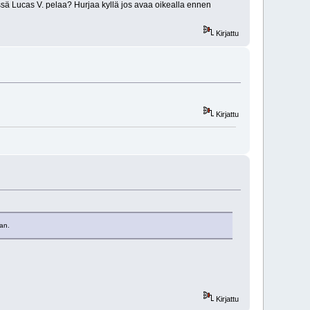
ssä Lucas V. pelaa? Hurjaa kyllä jos avaa oikealla ennen
Kirjattu
Kirjattu
aan.
Kirjattu