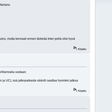
Mariano.
ulos, mutta kenraali ennen tärkeää Inter-peliä olisi hyvä
Kirjattu
illarrealia vastaan.
an ja UCL:ssä jatkopaikasta vääntö saattaa hyvinkin jatkua
Kirjattu