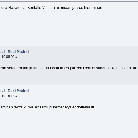
 että Hazardilta. Kentälle Vini tuhlailemaan ja Isco hieromaan.
eal - Real Madrid
 19.08.09 »
tyin seuraamaan ja ainakaan tasoituksen jälkeen Real ei saanut oikein mitään aik
eal - Real Madrid
 19.15.14 »
aminen täyttä kuraa. Ansaittu pistemenetys ehdottamasti.