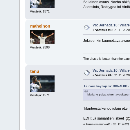
Sellainen avaus. Nacho näköjä
Asensiota, Rodrygoa tai Viniä
Viestejä: 1571
Vs: Jornada 10: Villarr
maheinon
«
Vastaus #3 :
21.11.2020,
Jokseenkin kuumottava avaus.
Viestejä: 2598
The chase is better than the catc
Vs: Jornada 10: Villarr
tanu
«
Vastaus #4 :
21.11.2020,
Lainaus käyttäjältä: RONALDO - 
Mariano palaa sitten avaukseen s
Viestejä: 1571
Tilanteesta kertoo jotain ette
EDIT: Ja samantien iskee!
«
Viimeksi muokattu: 21.11.2020, 