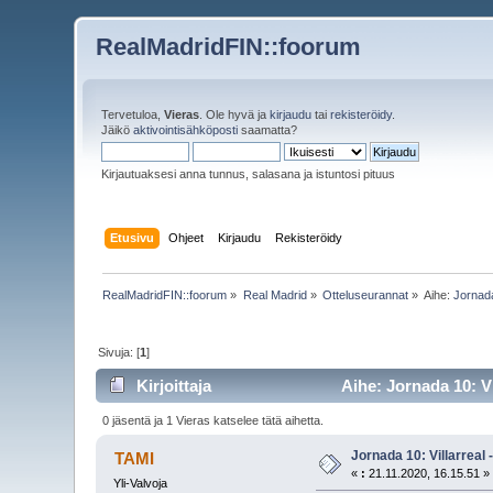
RealMadridFIN::foorum
Tervetuloa,
Vieras
. Ole hyvä ja
kirjaudu
tai
rekisteröidy
.
Jäikö
aktivointisähköposti
saamatta?
Kirjautuaksesi anna tunnus, salasana ja istuntosi pituus
Etusivu
Ohjeet
Kirjaudu
Rekisteröidy
RealMadridFIN::foorum
»
Real Madrid
»
Otteluseurannat
»
Aihe:
Jornada
Sivuja: [
1
]
Kirjoittaja
Aihe: Jornada 10: Vi
0 jäsentä ja 1 Vieras katselee tätä aihetta.
Jornada 10: Villarreal 
TAMI
«
:
21.11.2020, 16.15.51 »
Yli-Valvoja