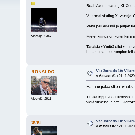
Real Madrid starting XI: Cou
Villarreal starting XI: Asenjo
Paha peli edessä ja paljon tä
Viestejä: 6357
Mielenkiintoa on kuitenkin m
Tasaista vääntöä ollut viime v
hoitaa ilman suurempien kriis
Vs: Jornada 10: Villarr
RONALDO
«
Vastaus #1 :
21.11.2020,
Mariano palaa sitten avauksee
Tiukka loppuvuosi luvassa. Lu
Viestejä: 2911
vielä viimeiselle ottelukierrok
Vs: Jornada 10: Villarr
tanu
«
Vastaus #2 :
21.11.2020,