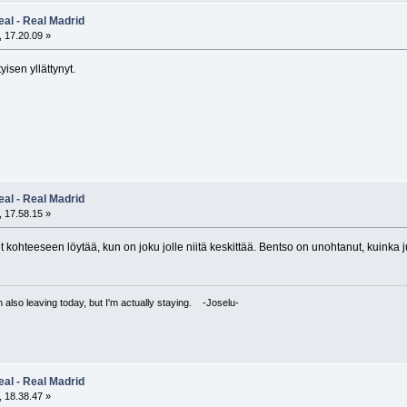
eal - Real Madrid
 17.20.09 »
yisen yllättynyt.
eal - Real Madrid
 17.58.15 »
t kohteeseen löytää, kun on joku jolle niitä keskittää. Bentso on unohtanut, kuinka j
I'm also leaving today, but I'm actually staying. -Joselu-
eal - Real Madrid
 18.38.47 »