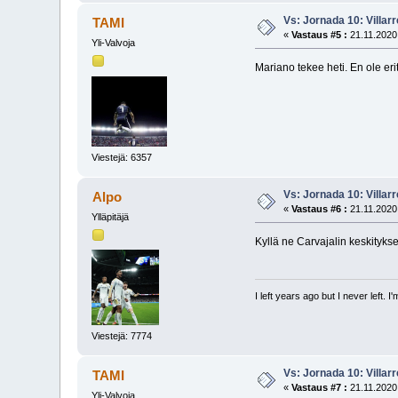
Vs: Jornada 10: Villarr
TAMI
«
Vastaus #5 :
21.11.2020,
Yli-Valvoja
Mariano tekee heti. En ole erit
Viestejä: 6357
Vs: Jornada 10: Villarr
Alpo
«
Vastaus #6 :
21.11.2020,
Ylläpitäjä
Kyllä ne Carvajalin keskitykse
I left years ago but I never left. 
Viestejä: 7774
Vs: Jornada 10: Villarr
TAMI
«
Vastaus #7 :
21.11.2020,
Yli-Valvoja