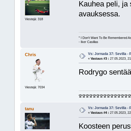
Kauhea peli, ja 
avauksessa.
Viestejä: 318
'' I Don't Want To Be Remembered A
- Iker Casillas
Vs: Jornada 37: Sevilla - 
Chris
«
Vastaus #3 :
27.05.2023, 21
Rodrygo sentään
Viestejä: 7034
🏆🏆🏆🏆🏆🏆🏆🏆🏆🏆🏆🏆🏆🏆
Vs: Jornada 37: Sevilla - 
tanu
«
Vastaus #4 :
27.05.2023, 22
Koosteen perust