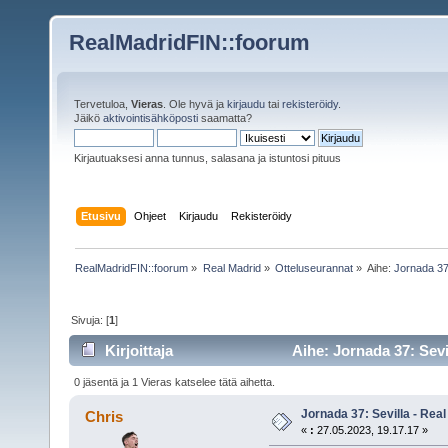
RealMadridFIN::foorum
Tervetuloa,
Vieras
. Ole hyvä ja
kirjaudu
tai
rekisteröidy
.
Jäikö
aktivointisähköposti
saamatta?
Kirjautuaksesi anna tunnus, salasana ja istuntosi pituus
Etusivu
Ohjeet
Kirjaudu
Rekisteröidy
RealMadridFIN::foorum
»
Real Madrid
»
Otteluseurannat
»
Aihe:
Jornada 37:
Sivuja: [
1
]
Kirjoittaja
Aihe: Jornada 37: Sevi
0 jäsentä ja 1 Vieras katselee tätä aihetta.
Jornada 37: Sevilla - Rea
Chris
«
:
27.05.2023, 19.17.17 »