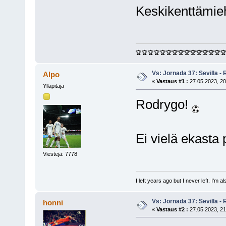
Keskikenttämieh
🏆🏆🏆🏆🏆🏆🏆🏆🏆🏆🏆🏆🏆🏆
Vs: Jornada 37: Sevilla - 
Alpo
«
Vastaus #1 :
27.05.2023, 20
Ylläpitäjä
Rodrygo!
Ei vielä ekasta 
Viestejä: 7778
I left years ago but I never left. I'm 
Vs: Jornada 37: Sevilla - 
honni
«
Vastaus #2 :
27.05.2023, 21