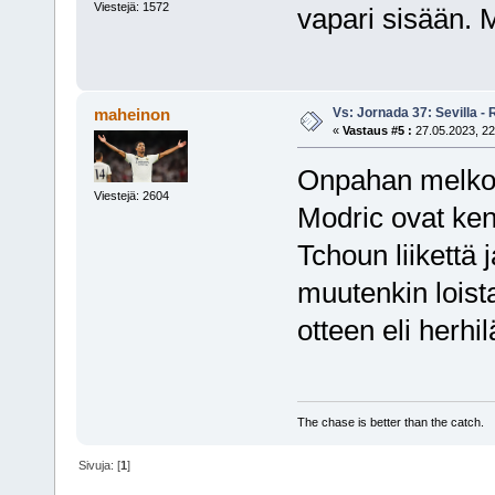
Viestejä: 1572
vapari sisään. M
Vs: Jornada 37: Sevilla - 
maheinon
«
Vastaus #5 :
27.05.2023, 22
Onpahan melkois
Viestejä: 2604
Modric ovat ken
Tchoun liikettä 
muutenkin loist
otteen eli herhi
The chase is better than the catch.
Sivuja: [
1
]