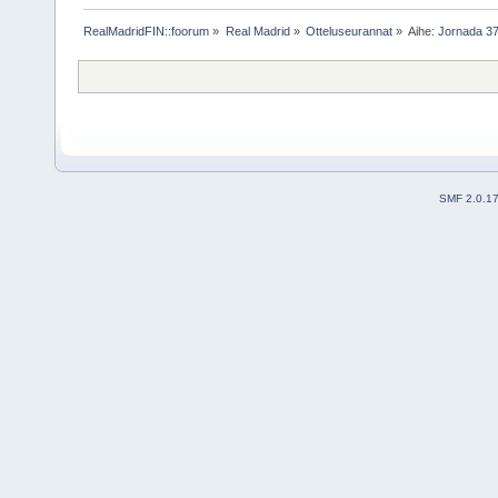
RealMadridFIN::foorum
»
Real Madrid
»
Otteluseurannat
»
Aihe:
Jornada 37:
SMF 2.0.1