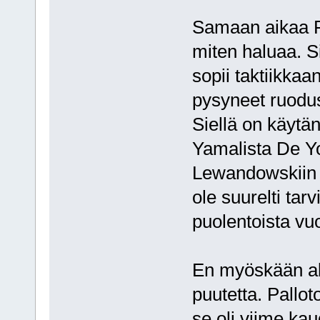
Samaan aikaa Fl
miten haluaa. Si
sopii taktiikkaan
pysyneet ruodus
Siellä on käytä
Yamalista De Yo
Lewandowskiin 
ole suurelti ta
puolentoista vu
En myöskään alle
puutetta. Pallot
se oli viime ka