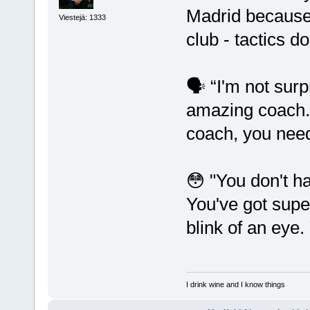
Madrid because 
Viestejä: 1333
club - tactics do
🗣️ “I'm not sur
amazing coach. 
coach, you nee
😳 "You don't ha
You've got sup
blink of an eye
I drink wine and I know things