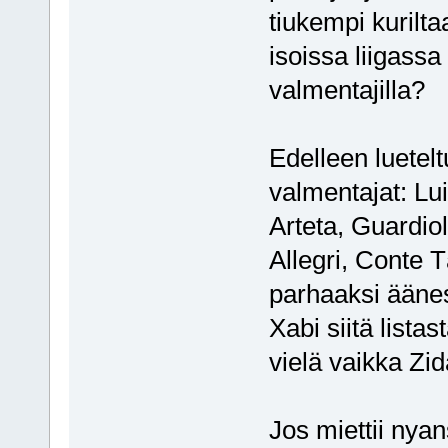
tiukempi kurilt
isoissa liigass
valmentajilla?
Edelleen luete
valmentajat: Lu
Arteta, Guardio
Allegri, Conte 
parhaaksi äänes
Xabi siitä listas
vielä vaikka Zida
Jos miettii nya