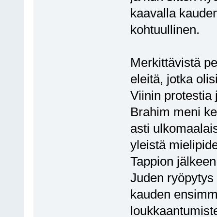
kaavalla kauden 
kohtuullinen.
Merkittävistä p
eleitä, jotka ol
Viinin protesti
Brahim meni ken
asti ulkomaalais
yleistä mielipide
Tappion jälkeen
Juden ryöpytys m
kauden ensimmäi
loukkaantumiste