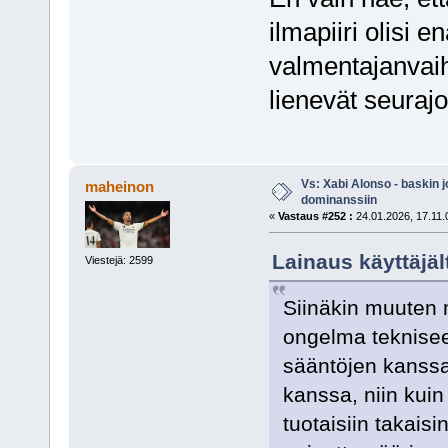
ilmapiiri olisi 
valmentajanvaih
lienevät seurajo
Vs: Xabi Alonso - baskin 
maheinon
dominanssiin
«
Vastaus #252 :
24.01.2026, 17.11.
Lainaus käyttäjäl
Viestejä: 2599
Siinäkin muuten mi
ongelma teknisee
sääntöjen kanssa 
kanssa, niin kuin 
tuotaisiin takais