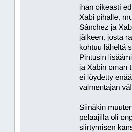
ihan oikeasti ede
Xabi pihalle, mu
Sánchez ja Xab
jälkeen, josta ra
kohtuu läheltä s
Pintusin lisäämi
ja Xabin oman ti
ei löydetty enä
valmentajan väli
Siinäkin muuten 
pelaajilla oli 
siirtymisen kan