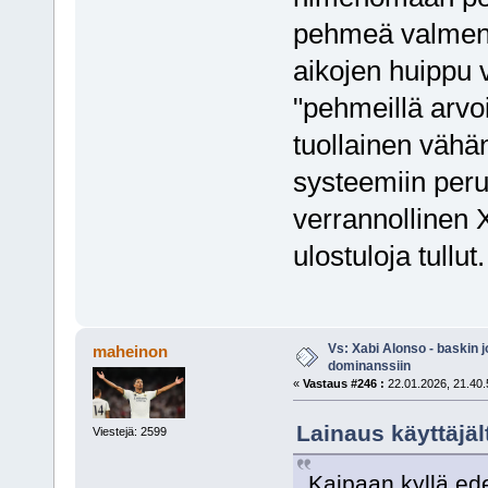
pehmeä valmenta
aikojen huippu v
"pehmeillä arvoi
tuollainen vähä
systeemiin peru
verrannollinen 
ulostuloja tullut.
Vs: Xabi Alonso - baskin 
maheinon
dominanssiin
«
Vastaus #246 :
22.01.2026, 21.40.
Lainaus käyttäjäl
Viestejä: 2599
Kaipaan kyllä ed