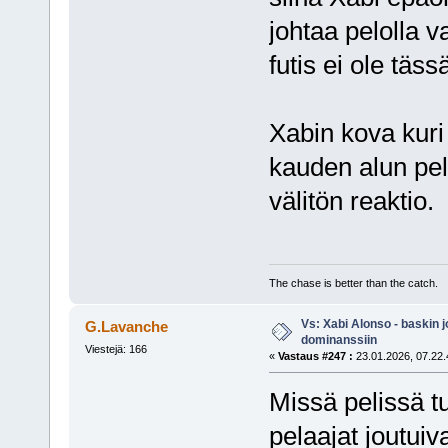
johtaa pelolla v
futis ei ole täs
Xabin kova kuri 
kauden alun pel
välitön reaktio.
The chase is better than the catch.
Vs: Xabi Alonso - baskin 
G.Lavanche
dominanssiin
Viestejä: 166
«
Vastaus #247 :
23.01.2026, 07.22.
Missä pelissä tu
pelaajat joutuiv