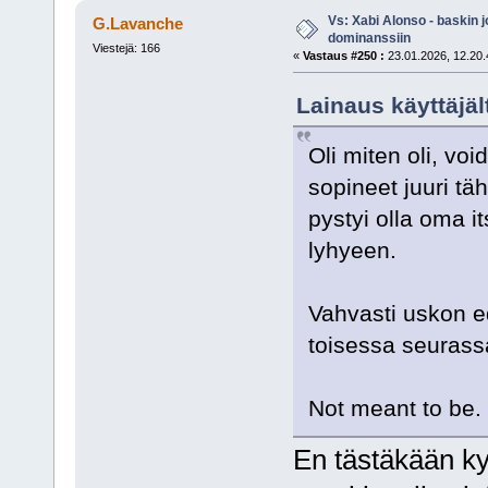
Vs: Xabi Alonso - baskin 
G.Lavanche
dominanssiin
Viestejä: 166
«
Vastaus #250 :
23.01.2026, 12.20.
Lainaus käyttäjäl
Oli miten oli, voi
sopineet juuri tä
pystyi olla oma i
lyhyeen.
Vahvasti uskon e
toisessa seurass
Not meant to be.
En tästäkään ky