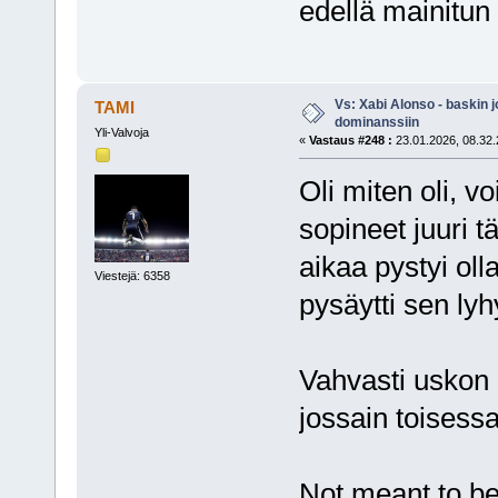
edellä mainitun
Vs: Xabi Alonso - baskin 
TAMI
dominanssiin
Yli-Valvoja
«
Vastaus #248 :
23.01.2026, 08.32.
Oli miten oli, v
sopineet juuri t
aikaa pystyi oll
Viestejä: 6358
pysäytti sen ly
Vahvasti uskon 
jossain toisess
Not meant to be