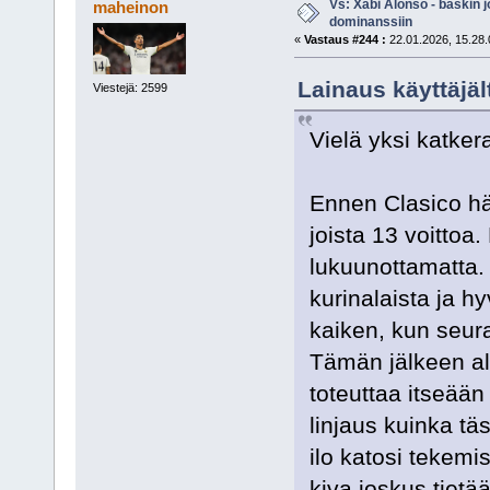
Vs: Xabi Alonso - baskin 
maheinon
dominanssiin
«
Vastaus #244 :
22.01.2026, 15.28.
Lainaus käyttäjäl
Viestejä: 2599
Vielä yksi katker
Ennen Clasico häm
joista 13 voittoa.
lukuunottamatta. 
kurinalaista ja hy
kaiken, kun seur
Tämän jälkeen al
toteuttaa itseään
linjaus kuinka täs
ilo katosi tekemis
kiva joskus tietää