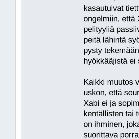
kasautuivat tiett
ongelmiin, että
pelityyliä passi
peitä lähintä sy
pysty tekemään
hyökkääjistä ei 
Kaikki muutos vi
uskon, että seur
Xabi ei ja sopi
kentällisten tai
on ihminen, jok
suorittava porr