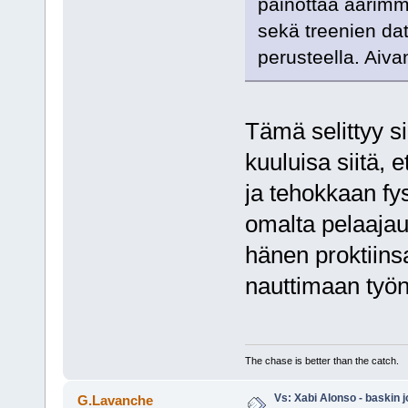
painottaa äärimmä
sekä treenien da
perusteella. Aiva
Tämä selittyy s
kuuluisa siitä,
ja tehokkaan fys
omalta pelaajaur
hänen proktiins
nauttimaan työn
The chase is better than the catch.
Vs: Xabi Alonso - baskin 
G.Lavanche