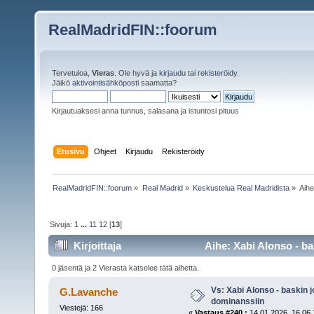
RealMadridFIN::foorum
Tervetuloa,
Vieras
. Ole hyvä ja
kirjaudu
tai
rekisteröidy
.
Jäikö
aktivointisähköposti
saamatta?
Kirjautuaksesi anna tunnus, salasana ja istuntosi pituus
Etusivu
Ohjeet
Kirjaudu
Rekisteröidy
RealMadridFIN::foorum
»
Real Madrid
»
Keskustelua Real Madridista
»
Aih
Sivuja:
1
...
11
12
[
13
]
Kirjoittaja
Aihe: Xabi Alonso - ba
0 jäsentä ja 2 Vierasta katselee tätä aihetta.
Vs: Xabi Alonso - baskin 
G.Lavanche
dominanssiin
Viestejä: 166
«
Vastaus #240 :
14.01.2026, 16.06.