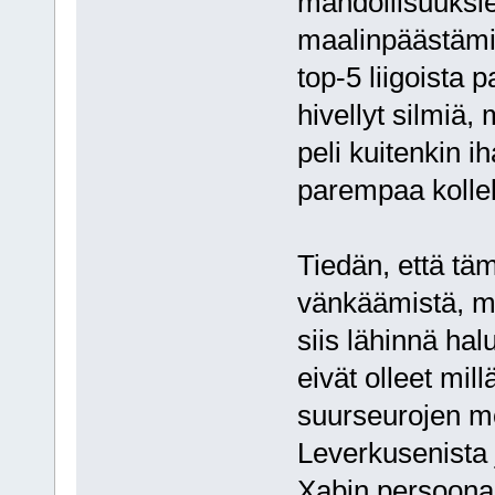
mahdollisuuksie
maalinpäästämis
top-5 liigoista 
hivellyt silmiä,
peli kuitenkin i
parempaa kollekt
Tiedän, että täm
vänkäämistä, mu
siis lähinnä hal
eivät olleet mil
suurseurojen mo
Leverkusenista j
Xabin persoonassa