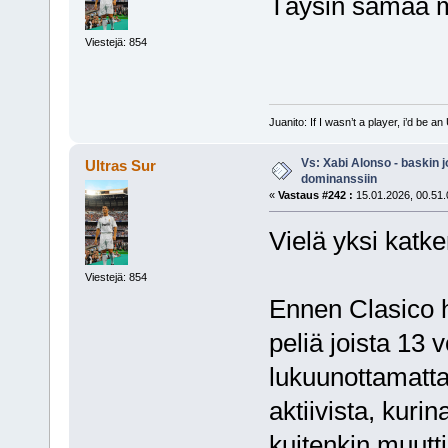
Täysin samaa m
Viestejä: 854
Juanito: If I wasn’t a player, i’d be an 
Vs: Xabi Alonso - baskin 
Ultras Sur
dominanssiin
«
Vastaus #242 :
15.01.2026, 00.51.
Vielä yksi katk
Viestejä: 854
Ennen Clasico h
peliä joista 13 v
lukuunottamatta
aktiivista, kurin
kuitenkin muutti