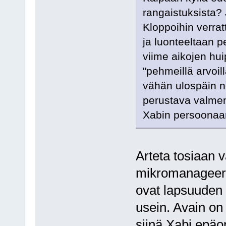
rangaistuksista? 
Kloppoihin verra
ja luonteeltaan p
viime aikojen hui
"pehmeillä arvoil
vähän ulospäin n
perustava valment
Xabin persoonaan 
Arteta tosiaan v
mikromanageeraa
ovat lapsuuden y
usein. Avain on
siinä Xabi epäo