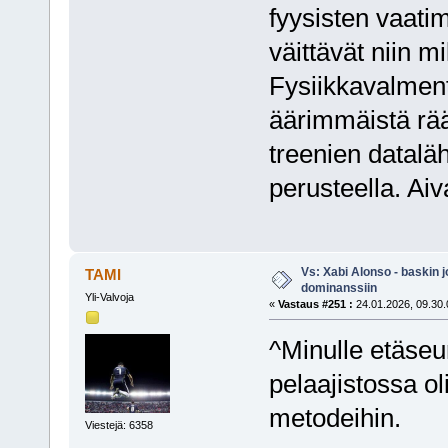
fyysisten vaatim
väittävät niin m
Fysiikkavalmen
äärimmäistä rää
treenien datalä
perusteella. Aiv
Vs: Xabi Alonso - baskin 
TAMI
dominanssiin
Yli-Valvoja
«
Vastaus #251 :
24.01.2026, 09.30.
^Minulle etäseur
pelaajistossa o
metodeihin.
Viestejä: 6358