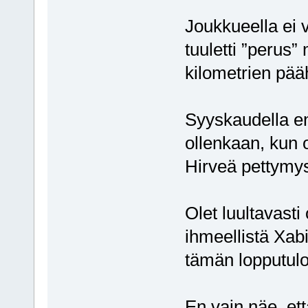
Joukkueella ei v
tuuletti ”perus”
kilometrien pää
Syyskaudella en
ollenkaan, kun o
Hirveä pettymys
Olet luultavasti
ihmeellistä Xabi
tämän lopputul
En vain näe, ett