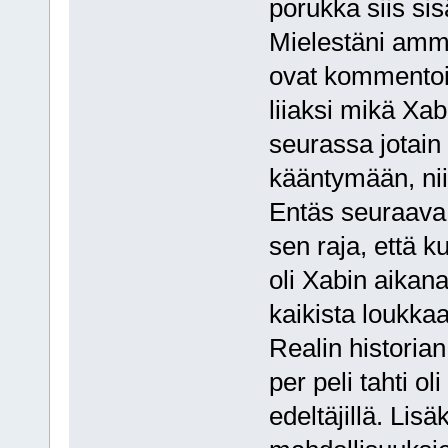
porukka siis si
Mielestäni amma
ovat kommentoin
liiaksi mikä Xab
seurassa jotain
kääntymään, nii
Entäs seuraav
sen raja, että k
oli Xabin aikana
kaikista loukkaa
Realin historian
per peli tahti 
edeltäjillä. Lis