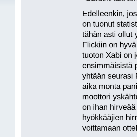
Edelleenkin, jos
on tuonut stati
tähän asti ollut
Flickiin on hyv
tuoton Xabi on 
ensimmäisistä p
yhtään seurasi Fl
aika monta pani
moottori yskähtel
on ihan hirveää
hyökkääjien hir
voittamaan ottelu