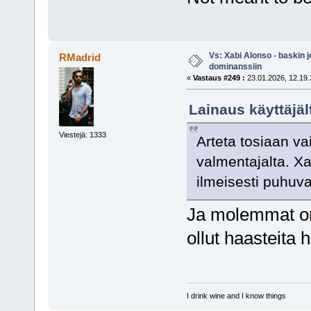
Vs: Xabi Alonso - baskin 
RMadrid
dominanssiin
«
Vastaus #249 :
23.01.2026, 12.19.
Lainaus käyttäjäl
Viestejä: 1333
Arteta tosiaan va
valmentajalta. Xa
ilmeisesti puhuva
Ja molemmat on 
ollut haasteita 
I drink wine and I know things