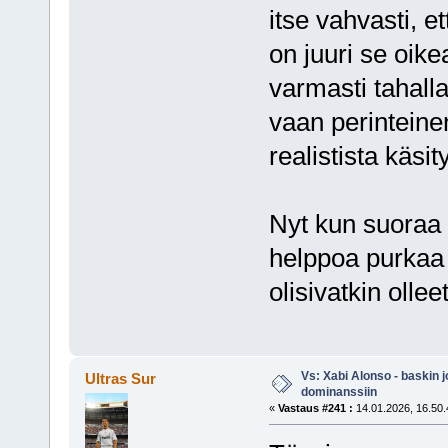
itse vahvasti, e
on juuri se oike
varmasti tahalla
vaan perinteinen
realistista käsit
Nyt kun suoraa m
helppoa purkaa 
olisivatkin olle
Vs: Xabi Alonso - baskin 
Ultras Sur
dominanssiin
«
Vastaus #241 :
14.01.2026, 16.50.