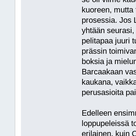
kuoreen, mutta t
prosessia. Jos
yhtään seurasi, 
pelitapaa juuri t
prässin toimiva
boksia ja mielum
Barcaakaan vasta
kaukana, vaikka 
perusasioita pai
Edelleen ensimm
loppupeleissä to
erilainen, kuin