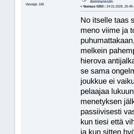
dominanssiin
Viestejä: 166
«
Vastaus #253 :
24.01.2026, 20.48.
No itselle taas 
meno viime ja t
puhumattakaan, 
melkein pahemp
hierova antijalk
se sama ongelma
joukkue ei vaik
pelaajaa lukuuno
menetyksen jälk
passiivisesti va
kun tiesi että v
ja kun sitten hy