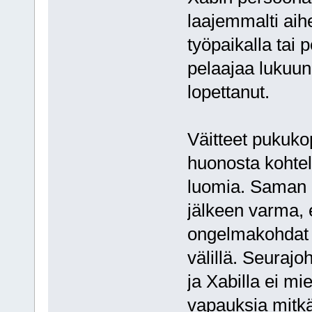
laajemmalti aih
työpaikalla tai 
pelaajaa lukuun
lopettanut.
Väitteet pukuko
huonosta kohtel
luomia. Saman m
jälkeen varma, e
ongelmakohdat o
välillä. Seurajo
ja Xabilla ei mie
vapauksia mitkä 