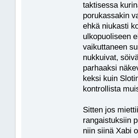
taktisessa kur
porukassakin va
ehkä niukasti k
ulkopuoliseen e
vaikuttaneen su
nukkuivat, söiv
parhaaksi näkev
keksi kuin Slot
kontrollista mu
Sitten jos mietti
rangaistuksiin 
niin siinä Xabi