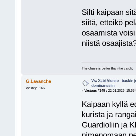
Silti kaipaan si
siitä, etteikö p
osaamista voisi
niistä osaajista
The chase is better than the catch.
Vs: Xabi Alonso - baskin 
G.Lavanche
dominanssiin
Viestejä: 166
«
Vastaus #245 :
22.01.2026, 15.58.
Kaipaan kyllä e
kurista ja ranga
Guardioliin ja K
nimenomaan pel