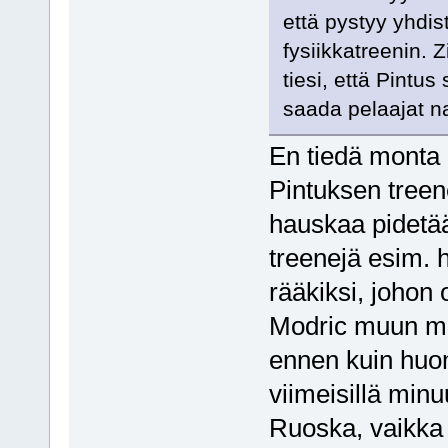
että pystyy yhdi
fysiikkatreenin. 
tiesi, että Pintu
saada pelaajat n
En tiedä monta 
Pintuksen tree
hauskaa pidetään
treenejä esim. 
rääkiksi, johon 
Modric muun mua
ennen kuin huo
viimeisillä min
Ruoska, vaikka o