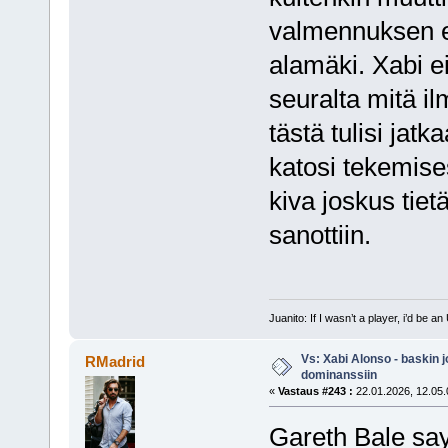
valmennuksen e
alamäki. Xabi ei
seuralta mitä il
tästä tulisi jatk
katosi tekemises
kiva joskus tiet
sanottiin.
Juanito: If I wasn’t a player, i’d be an 
Vs: Xabi Alonso - baskin 
RMadrid
dominanssiin
«
Vastaus #243 :
22.01.2026, 12.05.
Gareth Bale sa