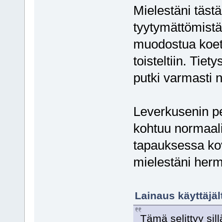
Mielestäni täst
tyytymättömistä 
muodostua koetu
toisteltiin. Tie
putki varmasti n
Leverkusenin pel
kohtuu normaali
tapauksessa kov
mielestäni herm
Lainaus käyttäjäl
Tämä selittyy sil