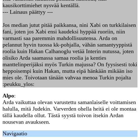
kausikorttimiehet nysvää kentällä.
--- Lainaus päättyy ---
Jos median jutut pitää paikkansa, nini Xabi on turkkilaisen
fani, joten jos Xabi ensi kaudeksi hyppää ruoriin, niin
varmasti saa paremmin mahdollisuutensa. Arda on
pelannut hyvin tuossa kk-pohjalla, vähän samantyyppistä
roolia kuin Hakan Calhanoglu vetää Interin nutussa, joten
olisiko Arda saamassa samaa roolia ja kenties
manttelinperijäksi myös Turkin majussa? On fyysisesti toki
heppoisempi kuin Hakan, mutta eipä hänkään mikään iso
mies ole. Toivotaan tänään vahvaa menoa Turkin pojalta
:peukku_ylos:
Alpo
:
Arda vaikuttaa olevan varustettu samanlaiselle voittamisen
halulla, mitä Judekin. Varverden ohella heitä ei ole montaa
tällä kaudella ollut. Tästä syystä toivon itsekin Ardan
nousevan avaukseen.
Navigaatio