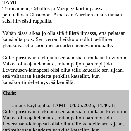
TAMI
:
Tchouameni, Ceballos ja Vazquez kortin päässä
pelikiellosta Clasicoon. Ainakaan Aurelien ei siis tänään
saisi hirveästi rappailla.
Vähän tässä alkaa jo olla sitä fiilistä ilmassa, että pelataan
kausi alta pois. Sen verran heikko on ollut pelillinen
yleiskuva, että suon mestaruuden menevän muualle.
Güler piristävänä tekijänä sentään saatu mukaan kuvioihin.
Vaikea olla ajattelematta, miten paljon parempi joku
Leverkusen-lainapesti olisi ollut tälle kaudelle sen sijaan,
että valtaosan kaudesta penkiltä katsellut, kun
kausikorttimiehet nysvää kentällä.
Chris
:
--- Lainaus käyttäjältä: TAMI - 04.05.2025, 14.46.33 ---
Güler piristävänä tekijänä sentään saatu mukaan kuvioihin.
Vaikea olla ajattelematta, miten paljon parempi joku
Leverkusen-lainapesti olisi ollut tälle kaudelle sen sijaan,
että valtaosan kaudesta penkiltä katsellut, kun