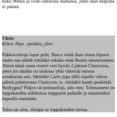
koko 90min ja voitti edellisen matsinsa, joten ihan helpolla
ei päästä.
Chris
:
Kiitos Alpo :peukku_ylos:
Pakkovoittoja loput pelit, Barca vetää ihan rimaa hipoen
mutta saa nähdä riittääkö sekään enää Realin mestaruuteen.
About tämä sama rosteri veti hyvän 2.jakson Clasicossa,
joten jos tänään on tiedossa yhtä väkevää menoa
avauksesta asti, lähtisikö Carlo jopa tällä nipulla viikon
päästä pelattavaan Clasicoon, ts. riittääkö kantti penkittää
Rodrygoa? Paljon on poissaoloja, niin mm. Tchouameni on
loppukauden sidoksissa toppparin paikalle ja muutoinkin
kapealla mennään.
Tulos tai ulos, siinäpä se loppukauden teema.