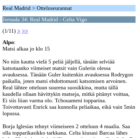
Real Madrid > Otteluseurannat
Jornada 34: Real Madrid - Celta Vigo
(1/11)
>
>>
Alpo
:
Matsi alkaa jo klo 15
No niin kautta vielä 5 peliä jäljellä, tänään selviää
katsotaanko viimeiset matsit vain Gulerin olessa
avauksessa. Tänään Guler kuitenkin avauksessa Rodrygon
paikalla, joten matsi ehdottomasti katsomisen arvoinen.
Real lähtee otteluun suurena suosikkina, mutta tällä
kaudella ollaan hävittykin matseja, mitkä pitänyt voittaa,
Ei siis liian varma olo. Tchouameni topparina.
Toivottavasti Enrick saa kunnolla peliaikaa, eikä vain 5min
lopussa.
Borja Iglesias tehnyt viimeiseen 2 otteluun 4 maalia. Saa
olla topparikasikko tarkkana. Celta kiusasi Barcaa lähes