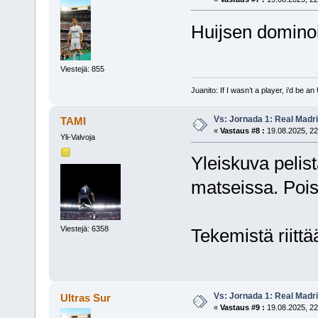
Huijsen dominoi
Viestejä: 855
Juanito: If I wasn’t a player, i’d be an 
Vs: Jornada 1: Real Madr
TAMI
«
Vastaus #8 :
19.08.2025, 22
Yli-Valvoja
Yleiskuva peli
matseissa. Pois 
Viestejä: 6358
Tekemistä riittä
Vs: Jornada 1: Real Madr
Ultras Sur
«
Vastaus #9 :
19.08.2025, 22