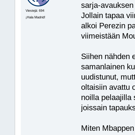
sarja-avauksen
Viestejä: 694
Jollain tapaa vi
¡Hala Madrid!
alkoi Perezin p
viimeistään Mo
Siihen nähden e
samanlainen kui
uudistunut, mutt
oltaisiin avattu
noilla pelaajill
joissain tapauk
Miten Mbappen ja