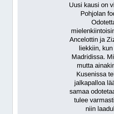
Uusi kausi on v
Pohjolan foo
Odotett
mielenkiintoisi
Ancelottin ja Z
liekkiin, k
Madridissa. Mi
mutta ainaki
Kusenissa teh
jalkapalloa l
samaa odotetaa
tulee varmast
niin laadu