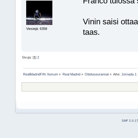
Franco tulossa 
Vinin saisi otta
Viestejä: 6358
taas.
Sivuja: [
1
]
2
RealMadridFIN::foorum
»
Real Madrid
»
Otteluseurannat
»
Aihe:
Jornada 1:
SMF 2.0.1