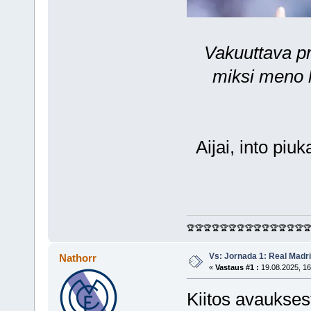
Vakuuttava pr
miksi meno h
Aijai, into piu
🏆🏆🏆🏆🏆🏆🏆🏆🏆🏆🏆🏆🏆🏆
Vs: Jornada 1: Real Madr
Nathorr
«
Vastaus #1 :
19.08.2025, 16
Kiitos avaukses