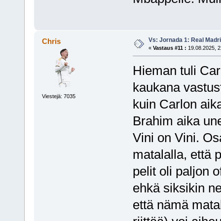
Vs: Jornada 1: Real Madr
Chris
«
Vastaus #11 :
19.08.2025, 2
Hieman tuli Carl
kaukana vastus
Viestejä: 7035
kuin Carlon aik
Brahim aika un
Vini on Vini. Osa
matalalla, että
pelit oli paljon
ehkä siksikin ne
että nämä matala