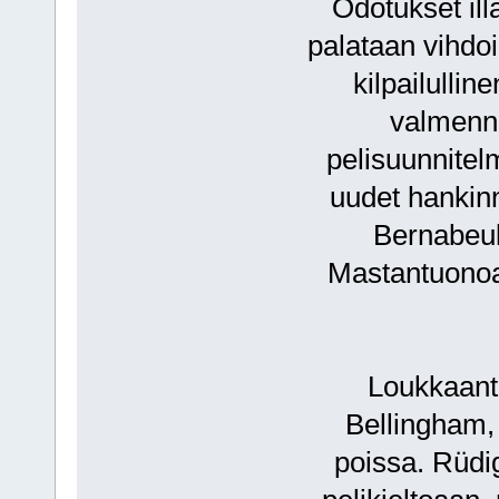
Odotukset ill
palataan vihdo
kilpailullin
valmennu
pelisuunnitelm
uudet hankin
Bernabeul
Mastantuonoa 
Loukkaantu
Bellingham,
poissa. Rüdig