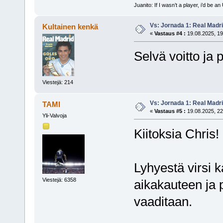
Juanito: If I wasn’t a player, i’d be an 
Vs: Jornada 1: Real Madr
Kultainen kenkä
«
Vastaus #4 :
19.08.2025, 19
Selvä voitto ja 
Viestejä: 214
Vs: Jornada 1: Real Madr
TAMI
«
Vastaus #5 :
19.08.2025, 22
Yli-Valvoja
Kiitoksia Chris!
Lyhyestä virsi 
Viestejä: 6358
aikakauteen ja 
vaaditaan.