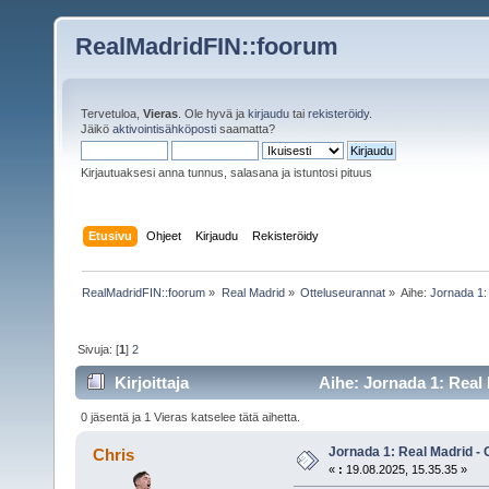
RealMadridFIN::foorum
Tervetuloa,
Vieras
. Ole hyvä ja
kirjaudu
tai
rekisteröidy
.
Jäikö
aktivointisähköposti
saamatta?
Kirjautuaksesi anna tunnus, salasana ja istuntosi pituus
Etusivu
Ohjeet
Kirjaudu
Rekisteröidy
RealMadridFIN::foorum
»
Real Madrid
»
Otteluseurannat
»
Aihe:
Jornada 1:
Sivuja: [
1
]
2
Kirjoittaja
Aihe: Jornada 1: Real
0 jäsentä ja 1 Vieras katselee tätä aihetta.
Jornada 1: Real Madrid -
Chris
«
:
19.08.2025, 15.35.35 »