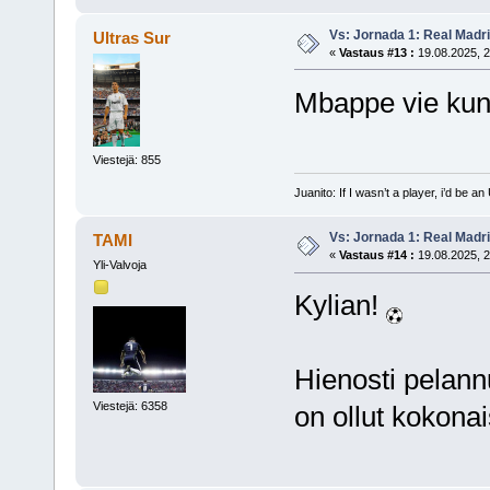
Vs: Jornada 1: Real Madr
Ultras Sur
«
Vastaus #13 :
19.08.2025, 2
Mbappe vie kuni
Viestejä: 855
Juanito: If I wasn’t a player, i’d be an 
Vs: Jornada 1: Real Madr
TAMI
«
Vastaus #14 :
19.08.2025, 2
Yli-Valvoja
Kylian!
Hienosti pelann
Viestejä: 6358
on ollut kokona