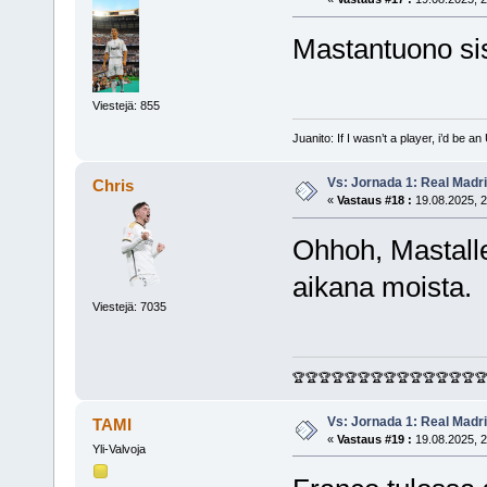
Mastantuono si
Viestejä: 855
Juanito: If I wasn’t a player, i’d be an 
Vs: Jornada 1: Real Madr
Chris
«
Vastaus #18 :
19.08.2025, 2
Ohhoh, Mastalle 
aikana moista.
Viestejä: 7035
🏆🏆🏆🏆🏆🏆🏆🏆🏆🏆🏆🏆🏆🏆
Vs: Jornada 1: Real Madr
TAMI
«
Vastaus #19 :
19.08.2025, 2
Yli-Valvoja