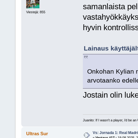
samanlaista pel
Viestejä: 855
vastahyökkäyksi
hyvin kontrollis
Lainaus käyttäjäl
Onkohan Kylian m
arvotaanko edell
Jostain olin luk
Juanito: If I wasn’t a player, i’d be an 
Vs: Jornada 1: Real Madr
Ultras Sur
«
Vastaus #17 :
19.08.2025, 2