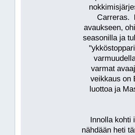
nokkimisjärj
Carreras. 
avaukseen, ohi
seasonilla ja 
"ykköstoppari
varmuudella
varmat avaaj
veikkaus on B
luottoa ja M
Innolla kohti
nähdään heti t