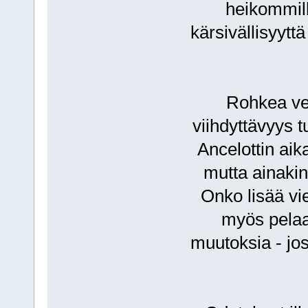
heikommilla
kärsivällisyyttä
Rohkea vei
viihdyttävyys 
Ancelottin aik
mutta ainakin
Onko lisää vi
myös pelaaj
muutoksia - jos