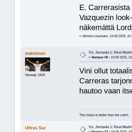
E. Carrerasista
Vazquezin look-a
näkemättä Lordi
«
Viimeksi muokattu: 19.08.2025, 22.0
Vs: Jornada 1: Real Madr
maheinon
«
Vastaus #6 :
19.08.2025, 22
Vini ollut totaa
Viestejä: 2606
Carreras tarjon
hautoo vaan its
The chase is better than the catch.
Vs: Jornada 1: Real Madr
Ultras Sur
«
Vastaus #7 :
19.08.2025, 22