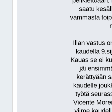
pelikieltoaan
saatu kesäl
vammasta toipu
Illan vastus o
kaudella 9.si
Kauas se ei ku
jäi ensimmä
kerättyään 
kaudelle jouk
työtä seuras
Vicente Moren
viime kaudel