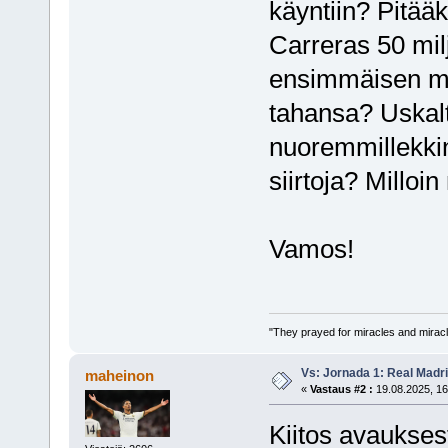
käyntiin? Pitää
Carreras 50 mil
ensimmäisen ma
tahansa? Uskalt
nuoremmillekkin
siirtoja? Mill
Vamos!
"They prayed for miracles and miracl
Vs: Jornada 1: Real Madr
maheinon
«
Vastaus #2 :
19.08.2025, 16
Kiitos avauksest