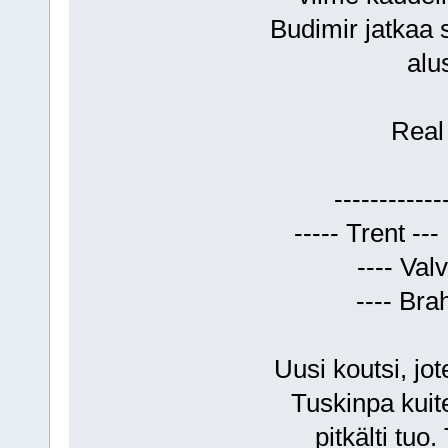
Budimir jatkaa 
alu
Real
-----------
----- Trent ---
---- Val
---- Bra
Uusi koutsi, jo
Tuskinpa kuit
pitkälti tuo