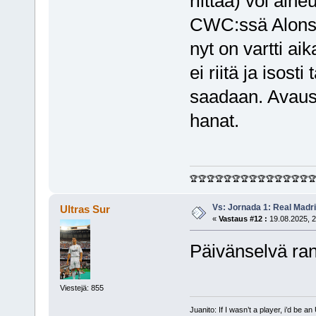
riittää) voi aih
CWC:ssä Alonso 
nyt on vartti ai
ei riitä ja isost
saadaan. Avausm
hanat.
🏆🏆🏆🏆🏆🏆🏆🏆🏆🏆🏆🏆🏆🏆
Vs: Jornada 1: Real Madr
Ultras Sur
«
Vastaus #12 :
19.08.2025, 2
Päivänselvä ran
Viestejä: 855
Juanito: If I wasn’t a player, i’d be an 