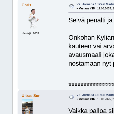
Vs: Jornada 1: Real Madr
Chris
«
Vastaus #15 :
19.08.2025, 2
Selvä penalti ja
Viestejä: 7035
Onkohan Kylian
kauteen vai arv
avausmaali jok
nostamaan nyt 
🏆🏆🏆🏆🏆🏆🏆🏆🏆🏆🏆🏆🏆🏆
Vs: Jornada 1: Real Madr
Ultras Sur
«
Vastaus #16 :
19.08.2025, 2
Vaikka palloa sii