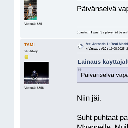
Päivänselvä vap
Viestejä: 855
Juanito: If I wasn’t a player, i’d be an 
Vs: Jornada 1: Real Madr
TAMI
«
Vastaus #10 :
19.08.2025, 2
Yli-Valvoja
Lainaus käyttäjäl
Päivänselvä vapar
Viestejä: 6358
Niin jäi.
Suht puhtaat pap
Mbappelle. Muilt