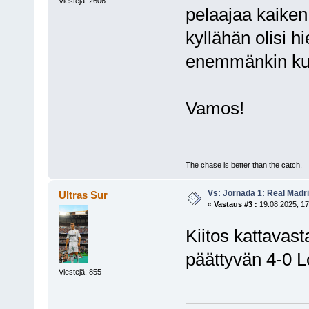
Viestejä: 2606
pelaajaa kaiken
kyllähän olisi 
enemmänkin kui
Vamos!
The chase is better than the catch.
Vs: Jornada 1: Real Madr
Ultras Sur
«
Vastaus #3 :
19.08.2025, 17
Kiitos kattavas
päättyvän 4-0 L
Viestejä: 855