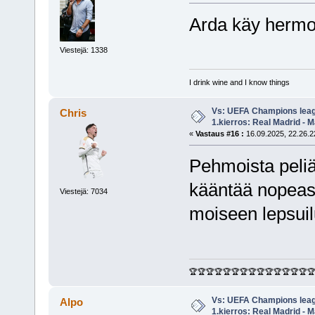
Arda käy hermoil
Viestejä: 1338
I drink wine and I know things
Vs: UEFA Champions leag
Chris
1.kierros: Real Madrid - M
«
Vastaus #16 :
16.09.2025, 22.26.2
Pehmoista peliä 
kääntää nopeasti
Viestejä: 7034
moiseen lepsuil
🏆🏆🏆🏆🏆🏆🏆🏆🏆🏆🏆🏆🏆🏆
Vs: UEFA Champions leag
Alpo
1.kierros: Real Madrid - M