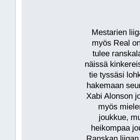
Mestarien liig
myös Real on 
tulee ranskal
näissä kinkereis
tie tyssäsi lo
hakemaan seura
Xabi Alonson j
myös miele
joukkue, mu
heikompaa jou
Ranskan liigan