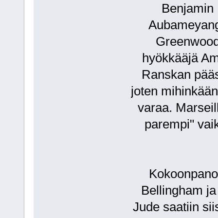
Benjamin 
Aubameyang 
Greenwood.
hyökkääjä Ami
Ranskan pääs
joten mihinkään 
varaa. Marseil
parempi" vai
Kokoonpanon 
Bellingham j
Jude saatiin si