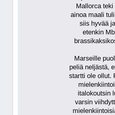
Mallorca tek
ainoa maali tul
siis hyvää 
etenkin Mb
brassikaksikos
Marseille puol
peliä neljästä, 
startti ole ollu
mielenkiintoi
italokoutsin
varsin viihdy
mielenkiintoisi