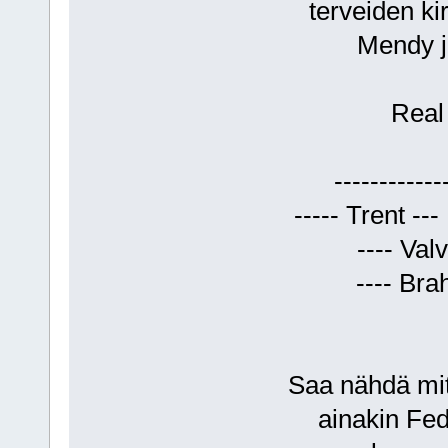
terveiden ki
Mendy j
Real
-----------
----- Trent ---
---- Val
---- Bra
Saa nähdä mitä
ainakin Fe