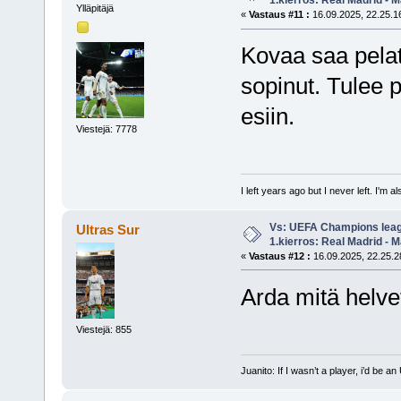
1.kierros: Real Madrid - M
Ylläpitäjä
«
Vastaus #11 :
16.09.2025, 22.25.1
Kovaa saa pelat
sopinut. Tulee 
esiin.
Viestejä: 7778
I left years ago but I never left. I'm 
Vs: UEFA Champions leag
Ultras Sur
1.kierros: Real Madrid - M
«
Vastaus #12 :
16.09.2025, 22.25.2
Arda mitä helvet
Viestejä: 855
Juanito: If I wasn’t a player, i’d be an 