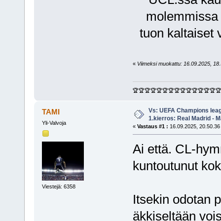
molemmissa a
tuon kaltaiset 
«
Viimeksi muokattu: 16.09.2025, 18.5
🏆🏆🏆🏆🏆🏆🏆🏆🏆🏆🏆🏆🏆🏆
Vs: UEFA Champions leag
TAMI
1.kierros: Real Madrid - M
Yli-Valvoja
«
Vastaus #1 :
16.09.2025, 20.50.36
Ai että. CL-hym
kuntoutunut kok
Viestejä: 6358
Itsekin odotan p
äkkiseltään vois