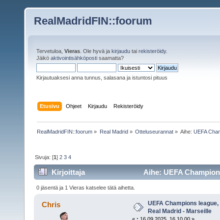
RealMadridFIN::foorum
Tervetuloa,
Vieras
. Ole hyvä ja
kirjaudu
tai
rekisteröidy
.
Jäikö
aktivointisähköposti
saamatta?
Kirjautuaksesi anna tunnus, salasana ja istuntosi pituus
Etusivu
Ohjeet
Kirjaudu
Rekisteröidy
RealMadridFIN::foorum
»
Real Madrid
»
Otteluseurannat
»
Aihe:
UEFA Champ
Sivuja: [
1
]
2
3
4
Kirjoittaja
Aihe: UEFA Champions l
3956 kertaa)
0 jäsentä ja 1 Vieras katselee tätä aihetta.
UEFA Champions league, l
Chris
Real Madrid - Marseille
«
:
16.09.2025, 16.10.00 »