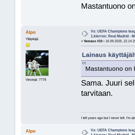
Mastantuono on 
Vs: UEFA Champions leag
Alpo
1.kierros: Real Madrid - M
Ylläpitäjä
«
Vastaus #10 :
16.09.2025, 22.14.2
Lainaus käyttäjäl
Mastantuono on k
Viestejä: 7778
Sama. Juuri sel
tarvitaan.
I left years ago but I never left. I'm 
Vs: UEFA Champions leag
Alpo