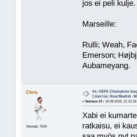
jos ei peli kulje
Marseille:
Rulli; Weah, Fa
Emerson; Højbj
Aubameyang.
Vs: UEFA Champions leag
Chris
1.kierros: Real Madrid - M
«
Vastaus #3 :
16.09.2025, 21.22.16
Xabi ei kumartel
ratkaisu, ei kau
Viestejä: 7034
saa myös nyt pa