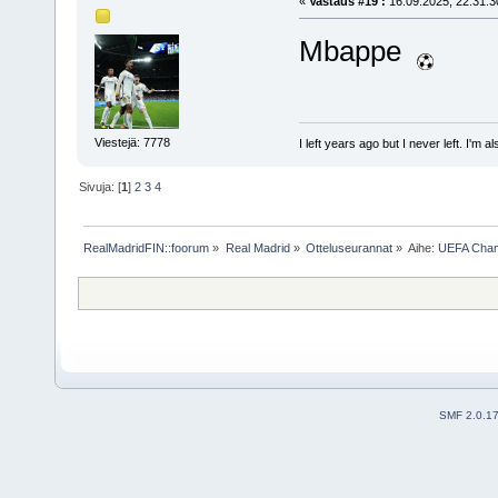
«
Vastaus #19 :
16.09.2025, 22.31.3
Mbappe
Viestejä: 7778
I left years ago but I never left. I'm 
Sivuja: [
1
]
2
3
4
RealMadridFIN::foorum
»
Real Madrid
»
Otteluseurannat
»
Aihe:
UEFA Champ
SMF 2.0.1