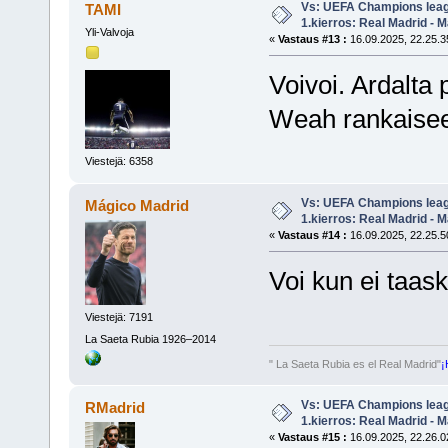
Vs: UEFA Champions leag
TAMI
1.kierros: Real Madrid - M
Yli-Valvoja
«
Vastaus #13 :
16.09.2025, 22.25.3
Voivoi. Ardalta
Weah rankaise
Viestejä: 6358
Vs: UEFA Champions leag
Mágico Madrid
1.kierros: Real Madrid - M
«
Vastaus #14 :
16.09.2025, 22.25.5
Voi kun ei taas
Viestejä: 7191
La Saeta Rubia 1926–2014
" La Saeta Rubia es el Real Madrid"
¡
Vs: UEFA Champions leag
RMadrid
1.kierros: Real Madrid - M
«
Vastaus #15 :
16.09.2025, 22.26.0