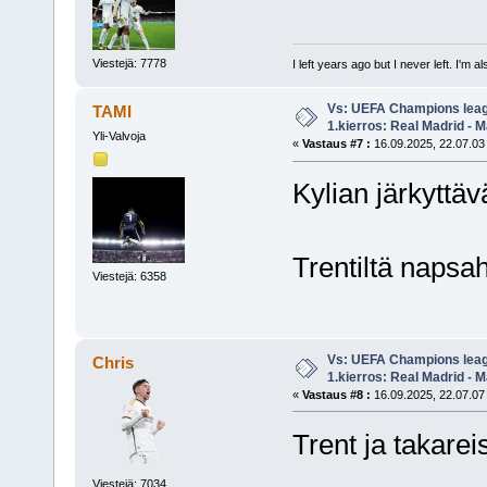
Viestejä: 7778
I left years ago but I never left. I'm 
Vs: UEFA Champions leag
TAMI
1.kierros: Real Madrid - M
Yli-Valvoja
«
Vastaus #7 :
16.09.2025, 22.07.03
Kylian järkyttäv
Trentiltä napsah
Viestejä: 6358
Vs: UEFA Champions leag
Chris
1.kierros: Real Madrid - M
«
Vastaus #8 :
16.09.2025, 22.07.07
Trent ja takarei
Viestejä: 7034