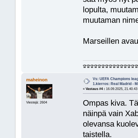
lopulta, muutama
muutaman nimen
Marseillen avau
🏆🏆🏆🏆🏆🏆🏆🏆🏆🏆🏆🏆🏆🏆
Vs: UEFA Champions leag
maheinon
1.kierros: Real Madrid - M
«
Vastaus #4 :
16.09.2025, 21.40.43
Ompas kiva. Tät
Viestejä: 2604
näinpä vain Xab
olevansa kuolev
taistella.