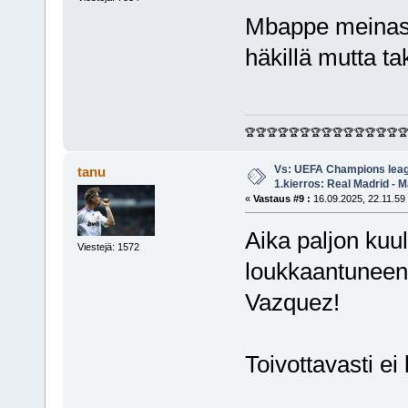
Mbappe meinasi
häkillä mutta t
🏆🏆🏆🏆🏆🏆🏆🏆🏆🏆🏆🏆🏆🏆
Vs: UEFA Champions leag
tanu
1.kierros: Real Madrid - M
«
Vastaus #9 :
16.09.2025, 22.11.59
Aika paljon kuu
Viestejä: 1572
loukkaantuneen l
Vazquez!
Toivottavasti ei 