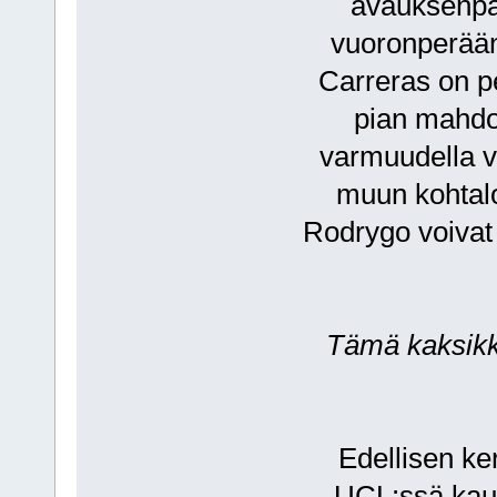
avauksenpaik
vuoronperään 
Carreras on pe
pian mahdo
varmuudella 
muun kohtalo
Rodrygo voivat
Tämä kaksikko
Edellisen k
UCL:ssä kaud