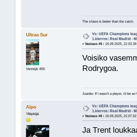
The chase is better than the catch.
Vs: UEFA Champions leag
Ultras Sur
1.kierros: Real Madrid - M
«
Vastaus #5 :
16.09.2025, 22.03.39
Voisiko vasemma
Rodrygoa.
Viestejä: 855
Juanito: If I wasn’t a player, i’d be an 
Vs: UEFA Champions leag
Alpo
1.kierros: Real Madrid - M
Ylläpitäjä
«
Vastaus #6 :
16.09.2025, 22.07.02
Ja Trent loukkaa