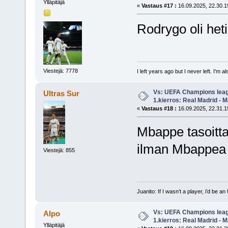
Ylläpitäjä
«
Vastaus #17 :
16.09.2025, 22.30.1
Rodrygo oli het
Viestejä: 7778
I left years ago but I never left. I'm 
Vs: UEFA Champions leag
Ultras Sur
1.kierros: Real Madrid - M
«
Vastaus #18 :
16.09.2025, 22.31.1
Mbappe tasoitta
ilman Mbappea
Viestejä: 855
Juanito: If I wasn’t a player, i’d be an 
Vs: UEFA Champions leag
Alpo
1.kierros: Real Madrid - M
Ylläpitäjä