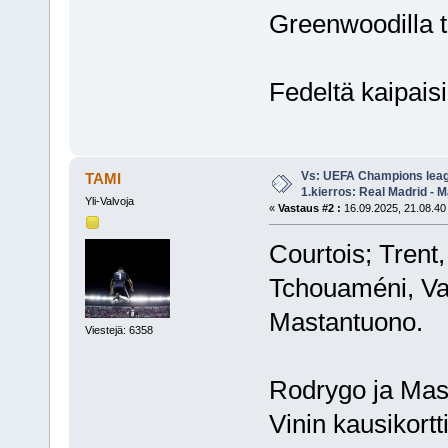
Greenwoodilla t
Fedeltä kaipais
Vs: UEFA Champions leag
TAMI
1.kierros: Real Madrid - M
Yli-Valvoja
«
Vastaus #2 :
16.09.2025, 21.08.40
Courtois; Trent,
Tchouaméni, Va
Mastantuono.
Viestejä: 6358
Rodrygo ja Mast
Vinin kausikort