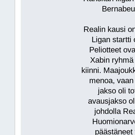
Bernabeun
Realin kausi on
Ligan startti
Peliotteet ova
Xabin ryhmä 
kiinni. Maajouk
menoa, vaan v
jakso oli t
avausjakso ol
johdolla Rea
Huomionarvoi
päästäneet v