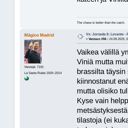
The chase is better than the catch.
Vs: Jornada 6: Levante - 
Mágico Madrid
«
Vastaus #56 :
24.09.2025, 0
Vaikea välillä 
Viniä mutta muit
Viestejä: 7191
brassilta täysin 
La Saeta Rubia 1926–2014
kiinnostanut enä
mutta olisiko tul
Kyse vain helpp
metsästyksestä 
tilastoja (ei ku