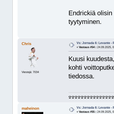
Endrickiä olisi
tyytyminen.
Vs: Jornada 6: Levante - 
Chris
«
Vastaus #54 :
24.09.2025, 0
Kuusi kuudesta,
kohti voittoputk
Viestejä: 7034
tiedossa.
🏆🏆🏆🏆🏆🏆🏆🏆🏆🏆🏆🏆🏆🏆
Vs: Jornada 6: Levante - 
maheinon
«
Vastaus #55 :
24.09.2025, 0