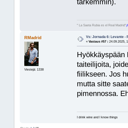
tarkemmin).
" La Saeta Rubia es el Real Madrid"
¡
Vs: Jornada 6: Levante - 
RMadrid
«
Vastaus #57 :
24.09.2025, 1
Hyökkäyspään Br
taiteilijoita, jo
Viestejä: 1338
fiilikseen. Jos h
mutta sitte saa
pimennossa. Ehkä
I drink wine and I know things