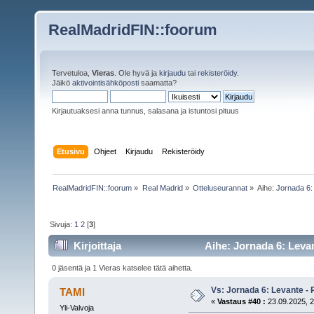
RealMadridFIN::foorum
Tervetuloa,
Vieras
. Ole hyvä ja
kirjaudu
tai
rekisteröidy
.
Jäikö
aktivointisähköposti
saamatta?
Kirjautuaksesi anna tunnus, salasana ja istuntosi pituus
Etusivu
Ohjeet
Kirjaudu
Rekisteröidy
RealMadridFIN::foorum
»
Real Madrid
»
Otteluseurannat
»
Aihe:
Jornada 6:
Sivuja:
1
2
[
3
]
Kirjoittaja
Aihe: Jornada 6: Levan
0 jäsentä ja 1 Vieras katselee tätä aihetta.
Vs: Jornada 6: Levante - 
TAMI
«
Vastaus #40 :
23.09.2025, 2
Yli-Valvoja