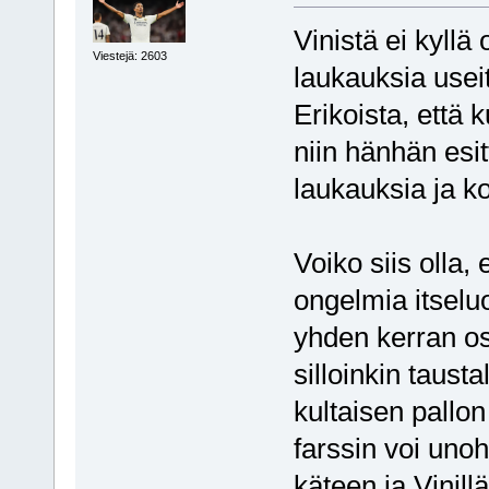
Vinistä ei kyllä
Viestejä: 2603
laukauksia useit
Erikoista, että 
niin hänhän esit
laukauksia ja k
Voiko siis olla, 
ongelmia itselu
yhden kerran os
silloinkin taust
kultaisen pallon
farssin voi unoh
käteen ja Vinil