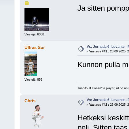
Ja sitten pomp
Viestejä: 6358
Vs: Jornada 6: Levante - 
Ultras Sur
«
Vastaus #41 :
23.09.2025, 2
Kunnon pulla m
Viestejä: 855
Juanito: If I wasn’t a player, i’d be an 
Vs: Jornada 6: Levante - 
Chris
«
Vastaus #42 :
23.09.2025, 2
Hetkeksi keskit
peli. Sitten taas