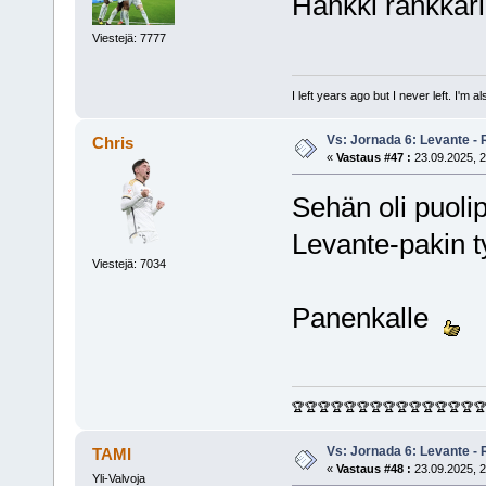
Hankki rankkarin
Viestejä: 7777
I left years ago but I never left. I'm 
Vs: Jornada 6: Levante - 
Chris
«
Vastaus #47 :
23.09.2025, 2
Sehän oli puolip
Levante-pakin ty
Viestejä: 7034
Panenkalle
🏆🏆🏆🏆🏆🏆🏆🏆🏆🏆🏆🏆🏆🏆
Vs: Jornada 6: Levante - 
TAMI
«
Vastaus #48 :
23.09.2025, 2
Yli-Valvoja