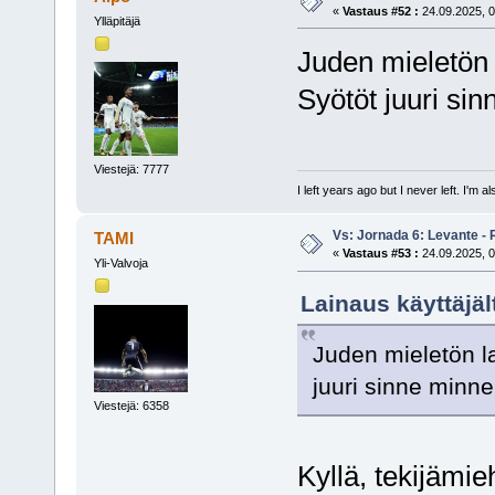
«
Vastaus #52 :
24.09.2025, 0
Ylläpitäjä
Juden mieletön 
Syötöt juuri sin
Viestejä: 7777
I left years ago but I never left. I'm 
Vs: Jornada 6: Levante - 
TAMI
«
Vastaus #53 :
24.09.2025, 0
Yli-Valvoja
Lainaus käyttäjäl
Juden mieletön l
juuri sinne minne
Viestejä: 6358
Kyllä, tekijämie