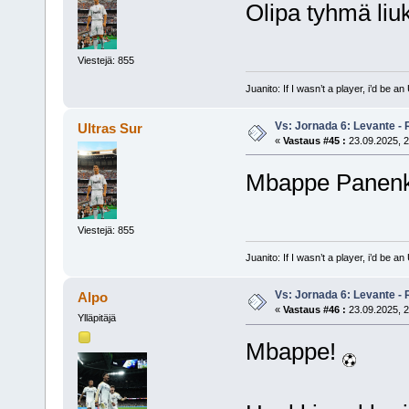
Olipa tyhmä liu
Viestejä: 855
Juanito: If I wasn’t a player, i’d be an 
Vs: Jornada 6: Levante - 
Ultras Sur
«
Vastaus #45 :
23.09.2025, 2
Mbappe Panenk
Viestejä: 855
Juanito: If I wasn’t a player, i’d be an 
Vs: Jornada 6: Levante - 
Alpo
«
Vastaus #46 :
23.09.2025, 2
Ylläpitäjä
Mbappe!