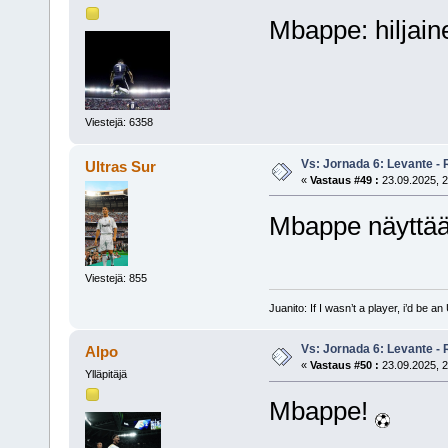
Mbappe: hiljain
Viestejä: 6358
Vs: Jornada 6: Levante - 
Ultras Sur
«
Vastaus #49 :
23.09.2025, 2
Mbappe näyttää
Viestejä: 855
Juanito: If I wasn’t a player, i’d be an 
Vs: Jornada 6: Levante - 
Alpo
«
Vastaus #50 :
23.09.2025, 2
Ylläpitäjä
Mbappe!