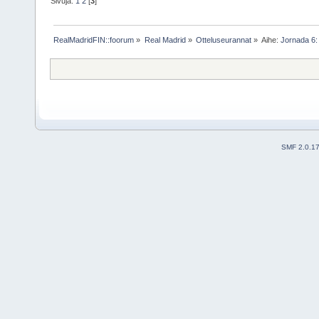
Sivuja:
1
2
[
3
]
RealMadridFIN::foorum
»
Real Madrid
»
Otteluseurannat
»
Aihe:
Jornada 6:
SMF 2.0.1