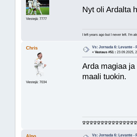
Nyt oli Ardalta 
Viestejä: 7777
I left years ago but I never left. I'm 
Vs: Jornada 6: Levante - 
Chris
«
Vastaus #51 :
23.09.2025, 2
Arda magiaa ja K
maali tuokin.
Viestejä: 7034
🏆🏆🏆🏆🏆🏆🏆🏆🏆🏆🏆🏆🏆🏆
Vs: Jornada 6: Levante - 
Alpo