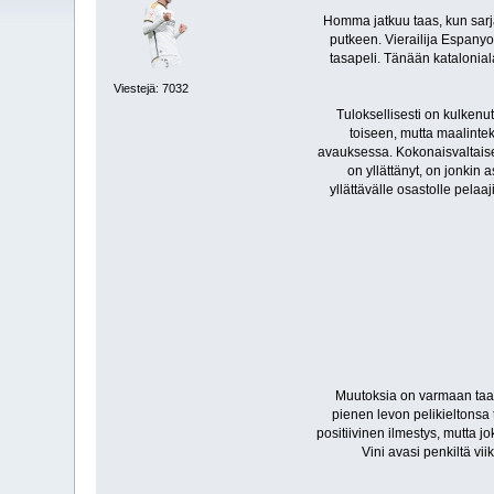
Homma jatkuu taas, kun sarja
putkeen. Vierailija Espanyo
tasapeli. Tänään katalonial
Viestejä: 7032
Tuloksellisesti on kulkenu
toiseen, mutta maalinte
avauksessa. Kokonaisvaltaises
on yllättänyt, on jonkin
yllättävälle osastolle pelaa
Muutoksia on varmaan taas
pienen levon pelikieltonsa 
positiivinen ilmestys, mutta 
Vini avasi penkiltä v