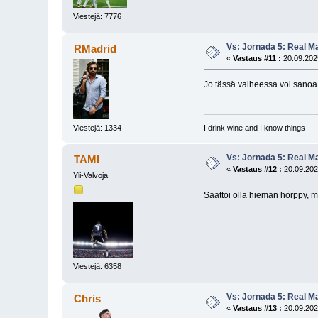
Viestejä: 7776
Vs: Jornada 5: Real M
RMadrid
«
Vastaus #11 :
20.09.2025
Jo tässä vaiheessa voi sano
Viestejä: 1334
I drink wine and I know things
Vs: Jornada 5: Real M
TAMI
«
Vastaus #12 :
20.09.202
Yli-Valvoja
Saattoi olla hieman hörppy, m
Viestejä: 6358
Vs: Jornada 5: Real M
Chris
«
Vastaus #13 :
20.09.202