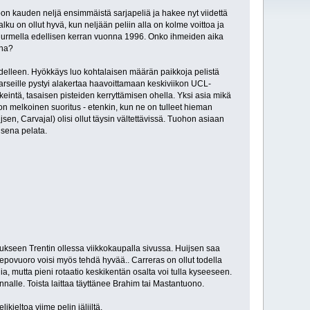
oon kauden neljä ensimmäistä sarjapeliä ja hakee nyt viidettä
ku on ollut hyvä, kun neljään peliin alla on kolme voittoa ja
otinurmella edellisen kerran vuonna 1996. Onko ihmeiden aika
ana?
n edelleen. Hyökkäys luo kohtalaisen määrän paikkoja pelistä
arseille pystyi alakertaa haavoittamaan keskiviikon UCL-
keintä, tasaisen pisteiden kerryttämisen ohella. Yksi asia mikä
on melkoinen suoritus - etenkin, kun ne on tulleet hieman
jsen, Carvajal) olisi ollut täysin vältettävissä. Tuohon asiaan
isena pelata.
ukseen Trentin ollessa viikkokaupalla sivussa. Huijsen saa
i lepovuoro voisi myös tehdä hyvää.. Carreras on ollut todella
a, mutta pieni rotaatio keskikentän osalta voi tulla kyseeseen.
alle. Toista laittaa täyttänee Brahim tai Mastantuono.
kieltoa viime pelin jäljiltä.