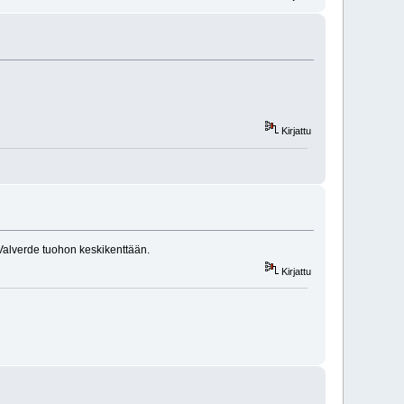
Kirjattu
 Valverde tuohon keskikenttään.
Kirjattu