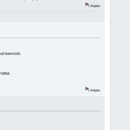
Kirjattu
vat tekemistä.
rättää.
Kirjattu