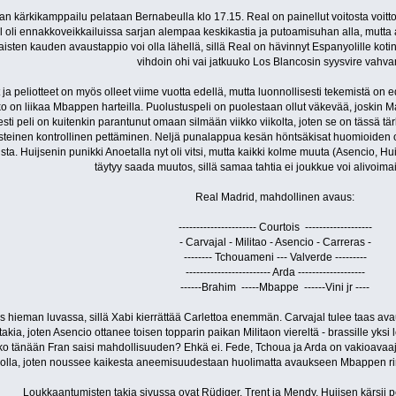
n kärkikamppailu pelataan Bernabeulla klo 17.15. Real on painellut voitosta voitt
l oli ennakkoveikkailuissa sarjan alempaa keskikastia ja putoamisuhan alla, mutta al
aisten kauden avaustappio voi olla lähellä, sillä Real on hävinnyt Espanyolille k
vihdoin ohi vai jatkuuko Los Blancosin syysvire vahv
t ja peliotteet on myös olleet viime vuotta edellä, mutta luonnollisesti tekemistä o
ko on liikaa Mbappen harteilla. Puolustuspeli on puolestaan ollut väkevää, joskin M
ti peli on kuitenkin parantunut omaan silmään viikko viikolta, joten se on tässä tär
 asteinen kontrollinen pettäminen. Neljä punalappua kesän höntsäkisat huomioiden 
jista. Huijsenin punikki Anoetalla nyt oli vitsi, mutta kaikki kolme muuta (Asencio, Hui
täytyy saada muutos, sillä samaa tahtia ei joukkue voi alivoima
Real Madrid, mahdollinen avaus:
---------------------- Courtois -------------------
- Carvajal - Militao - Asencio - Carreras -
-------- Tchouameni --- Valverde ---------
------------------------ Arda -----‐-------------
------Brahim -----Mbappe ------Vini jr ----
 hieman luvassa, sillä Xabi kierrättää Carlettoa enemmän. Carvajal tulee taas ava
takia, joten Asencio ottanee toisen topparin paikan Militaon viereltä - brassille yks
joko tänään Fran saisi mahdollisuuden? Ehkä ei. Fede, Tchoua ja Arda on vakioavaaji
iikolla, joten noussee kaikesta aneemisuudestaan huolimatta avaukseen Mbappen rinn
Loukkaantumisten takia sivussa ovat Rüdiger, Trent ja Mendy. Huijsen kärsii peli