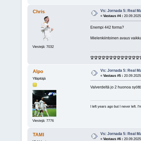
Vs: Jornada 5: Real M
Chris
«
Vastaus #4 :
20.09.2025
Enempi 442 forma?
Mielenkiintoinen avaus vaikka
Viestejä: 7032
🏆🏆🏆🏆🏆🏆🏆🏆🏆🏆🏆🏆🏆
Vs: Jornada 5: Real M
Alpo
«
Vastaus #5 :
20.09.2025
Ylläpitäjä
Valverdeltä jo 2 huonoa syött
I left years ago but I never left. 
Viestejä: 7776
Vs: Jornada 5: Real M
TAMI
«
Vastaus #6 :
20.09.2025