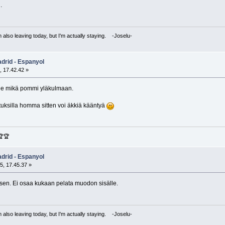
.
I'm also leaving today, but I'm actually staying. -Joselu-
adrid - Espanyol
, 17.42.42 »
ele mikä pommi yläkulmaan.
ituksilla homma sitten voi äkkiä kääntyä
🏆🏆
adrid - Espanyol
5, 17.45.37 »
en. Ei osaa kukaan pelata muodon sisälle.
I'm also leaving today, but I'm actually staying. -Joselu-