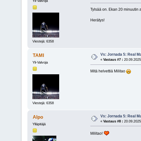
Yli-Valvoja
Tylsää on. Ekan 20 minuutin a
Herätys!
Viestejä: 6358
Vs: Jornada 5: Real M
TAMI
«
Vastaus #7 :
20.09.2025
Yli-Valvoja
Mitä helvettiä Militao
Viestejä: 6358
Vs: Jornada 5: Real M
Alpo
«
Vastaus #8 :
20.09.2025
Ylläpitäjä
Militao!