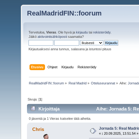
RealMadridFIN::foorum
Tervetuloa,
Vieras
. Ole hyvä ja
kirjaudu
tai
rekisteröidy
.
Jäikö
aktivointisähköposti
saamatta?
Kirjautuaksesi anna tunnus, salasana ja istuntosi pituus
Etusivu
Ohjeet
Kirjaudu
Rekisteröidy
RealMadridFIN::foorum
»
Real Madrid
»
Otteluseurannat
»
Aihe:
Jornad
Sivuja: [
1
]
Kirjoittaja
Aihe: Jornada 5: Re
0 jäsentä ja 1 Vieras katselee tätä aihetta.
Jornada 5: Real Madri
Chris
«
:
20.09.2025, 13.51.54 »