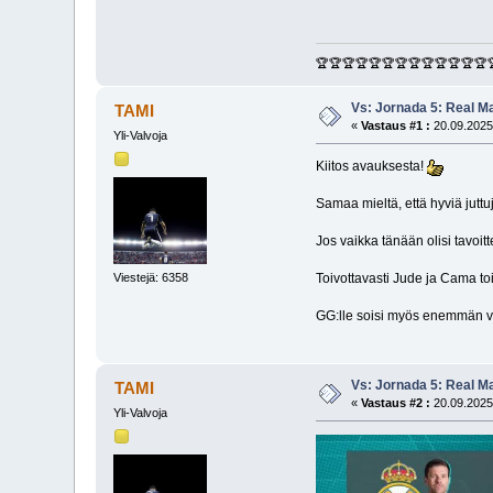
🏆🏆🏆🏆🏆🏆🏆🏆🏆🏆🏆🏆🏆
Vs: Jornada 5: Real M
TAMI
«
Vastaus #1 :
20.09.2025
Yli-Valvoja
Kiitos avauksesta!
Samaa mieltä, että hyviä jutt
Jos vaikka tänään olisi tavoi
Viestejä: 6358
Toivottavasti Jude ja Cama to
GG:lle soisi myös enemmän vas
Vs: Jornada 5: Real M
TAMI
«
Vastaus #2 :
20.09.2025
Yli-Valvoja