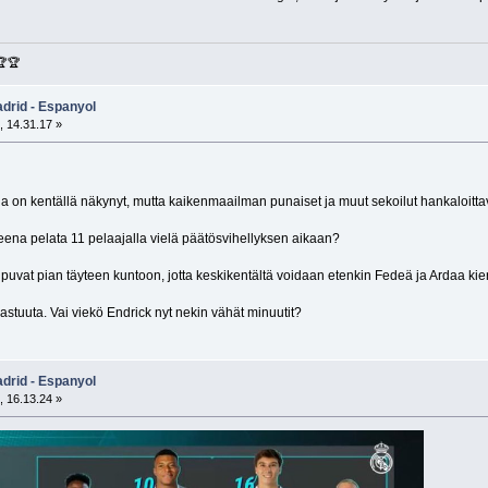
🏆🏆
adrid - Espanyol
, 14.31.17 »
uja on kentällä näkynyt, mutta kaikenmaailman punaiset ja muut sekoilut hankaloitta
tteena pelata 11 pelaajalla vielä päätösvihellyksen aikaan?
ipuvat pian täyteen kuntoon, jotta keskikentältä voidaan etenkin Fedeä ja Ardaa kier
tuuta. Vai viekö Endrick nyt nekin vähät minuutit?
adrid - Espanyol
, 16.13.24 »