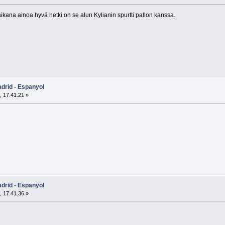
ikana ainoa hyvä hetki on se alun Kylianin spurtti pallon kanssa.
adrid - Espanyol
, 17.41.21 »
adrid - Espanyol
, 17.41.36 »