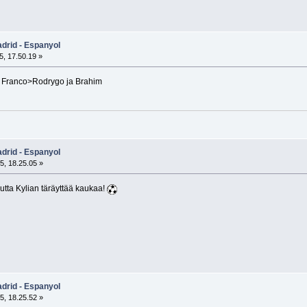
adrid - Espanyol
, 17.50.19 »
a Franco>Rodrygo ja Brahim
adrid - Espanyol
5, 18.25.05 »
utta Kylian täräyttää kaukaa!
adrid - Espanyol
5, 18.25.52 »