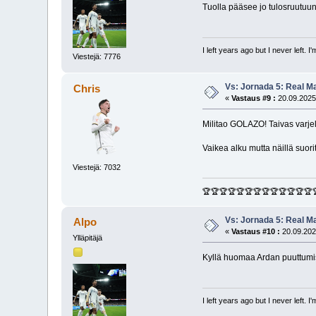
Tuolla pääsee jo tulosruutuun
I left years ago but I never left. 
Viestejä: 7776
Vs: Jornada 5: Real M
Chris
«
Vastaus #9 :
20.09.2025
Militao GOLAZO! Taivas varj
Vaikea alku mutta näillä suor
Viestejä: 7032
🏆🏆🏆🏆🏆🏆🏆🏆🏆🏆🏆🏆🏆
Vs: Jornada 5: Real M
Alpo
«
Vastaus #10 :
20.09.202
Ylläpitäjä
Kyllä huomaa Ardan puuttumis
I left years ago but I never left. 