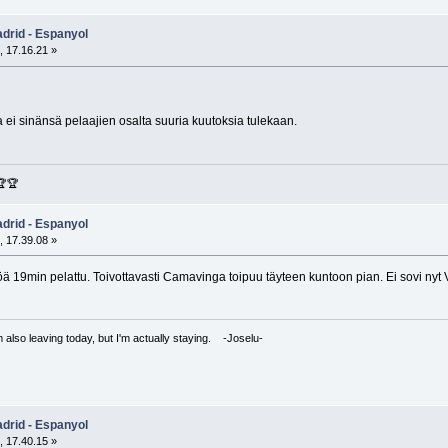
adrid - Espanyol
, 17.16.21 »
 ei sinänsä pelaajien osalta suuria kuutoksia tulekaan.
🏆🏆
adrid - Espanyol
, 17.39.08 »
öä 19min pelattu. Toivottavasti Camavinga toipuu täyteen kuntoon pian. Ei sovi nyt
I'm also leaving today, but I'm actually staying. -Joselu-
adrid - Espanyol
, 17.40.15 »