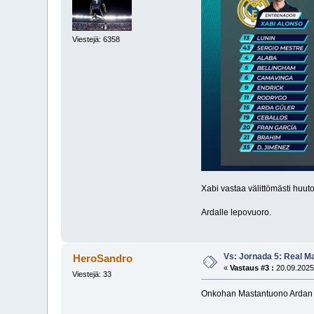
Viestejä: 6358
Xabi vastaa välittömästi huu
Ardalle lepovuoro.
Vs: Jornada 5: Real M
HeroSandro
«
Vastaus #3 :
20.09.2025
Viestejä: 33
Onkohan Mastantuono Ardan p