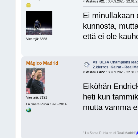
«
Vastaus #21 :
30.09.2025, 22.01.2
Ei minullakaan o
kunnosta, mutta
että ei ole kauh
Viestejä: 6358
Vs: UEFA Champions leag
Mágico Madrid
2.kierros: Kairat - Real M
«
Vastaus #22 :
30.09.2025, 22.31.0
Eiköhän Endrick
heti kun tammiku
Viestejä: 7191
La Saeta Rubia 1926–2014
mutta vamma est
" La Saeta Rubia es el Real Madrid"
¡