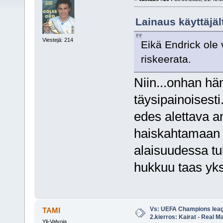
Lainaus käyttäjäl
Viestejä: 214
Eikä Endrick ole 
riskeerata.
Niin...onhan hän
täysipainoisesti
edes alettava a
haiskahtamaan e
alaisuudessa tu
hukkuu taas yks
Vs: UEFA Champions leag
TAMI
2.kierros: Kairat - Real M
Yli-Valvoja