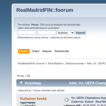
RealMadridFIN::foorum
Tervetuloa,
Vieras
. Ole hyvä ja
kirjaudu
tai
rekisteröidy
.
Jäikö
aktivointisähköposti
saamatta?
Kirjautuaksesi anna tunnus, salasana ja istuntosi pituus
Etusivu
Ohjeet
Kirjaudu
Rekisteröidy
RealMadridFIN::foorum
»
Real Madrid
»
Otteluseurannat
»
Aihe:
Vs: UEFA C
Sivuja:
1
[
2
]
Kirjoittaja
Aihe: Vs: UEFA Champio
1775 kertaa)
0 jäsentä ja 1 Vieras katselee tätä aihetta.
Vs: UEFA Champions leag
Kultainen kenkä
2.kierros: Kairat - Real M
«
Vastaus #20 :
30.09.2025, 21.45.0