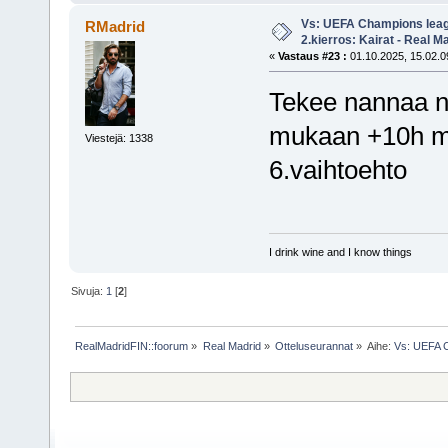
Vs: UEFA Champions leag
RMadrid
2.kierros: Kairat - Real M
«
Vastaus #23 :
01.10.2025, 15.02.0
Tekee nannaa n
mukaan +10h ma
Viestejä: 1338
6.vaihtoehto
I drink wine and I know things
Sivuja:
1
[
2
]
RealMadridFIN::foorum
»
Real Madrid
»
Otteluseurannat
»
Aihe:
Vs: UEFA C