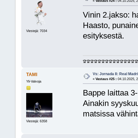
«
Vastaus #24 :
04.10.2025, 2
Vinin 2.jakso: 
Haasto, punainen
Viestejä: 7034
esityksestä.
🏆🏆🏆🏆🏆🏆🏆🏆🏆🏆🏆🏆🏆🏆
Vs: Jornada 8: Real Madrid
TAMI
«
Vastaus #25 :
04.10.2025, 2
Yli-Valvoja
Bappe laittaa 3-
Ainakin syysku
matsissa vähin
Viestejä: 6358