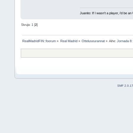
Juanito: If I wasn’t a player, i’d be an 
Sivuja:
1
[
2
]
RealMadridFIN::foorum
»
Real Madrid
»
Otteluseurannat
»
Aihe:
Jornada 8: 
SMF 2.0.1