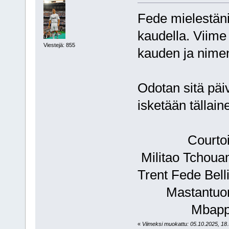
Fede mielestäni 
kaudella. Viime
Viestejä: 855
kauden ja nime
Odotan sitä päi
isketään tällai
Courtoi
Militao Tchoua
Trent Fede Bel
Mastantuono
Mbapp
«
Viimeksi muokattu: 05.10.2025, 18.5