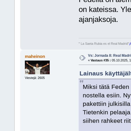
on kateissa. Yle
ajanjaksoja.
" La Saeta Rubia es el Real Madrid"
¡
Vs: Jornada 8: Real Madrid
maheinon
«
Vastaus #35 :
05.10.2025, 1
Lainaus käyttäjäl
Viestejä: 2605
Miksi tätä Feden 
nostella esiin. N
pakettiin julkisil
Tietenkin pelaaja
siihen rahkeet riit