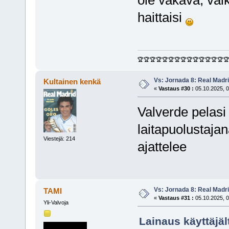
haittaisi
🏆🏆🏆🏆🏆🏆🏆🏆🏆🏆🏆🏆🏆🏆
Vs: Jornada 8: Real Madrid
Kultainen kenkä
«
Vastaus #30 :
05.10.2025, 0
Valverde pelasi
laitapuolustajan
Viestejä: 214
ajattelee
Vs: Jornada 8: Real Madrid
TAMI
«
Vastaus #31 :
05.10.2025, 0
Yli-Valvoja
Lainaus käyttäjäl