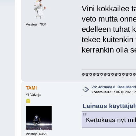
Vini kokkailee t
veto mutta onne
Viestejä: 7034
edelleen tuhat
tekee kuitenkin 
kerrankin olla 
🏆🏆🏆🏆🏆🏆🏆🏆🏆🏆🏆🏆🏆🏆
Vs: Jornada 8: Real Madrid
TAMI
«
Vastaus #21 :
04.10.2025, 2
Yli-Valvoja
Lainaus käyttäjäl
Kertokaas nyt miks
Viestejä: 6358