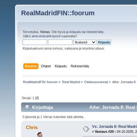
RealMadridFIN::foorum
Tervetuloa,
Vieras
. Ole hyvä ja
kirjaudu
tai
rekisteröidy
.
Jäikö
aktivointisähköposti
saamatta?
Kirjautuaksesi anna tunnus, salasana ja istuntosi pituus
Etusivu
Ohjeet
Kirjaudu
Rekisteröidy
RealMadridFIN::foorum
»
Real Madrid
»
Otteluseurannat
»
Aihe:
Jornada 8: 
Sivuja:
1
[
2
]
Kirjoittaja
Aihe: Jornada 8: Real M
0 jäsentä ja 1 Vieras katselee tätä aihetta.
Vs: Jornada 8: Real Madrid
Chris
«
Vastaus #20 :
04.10.2025, 2