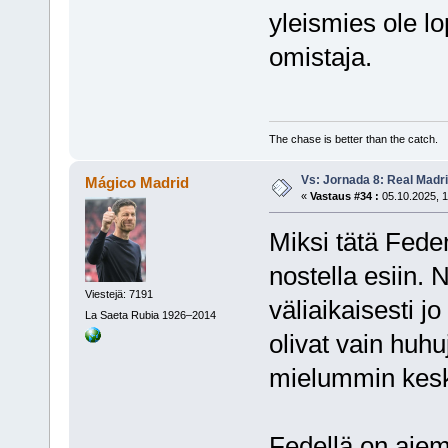
yleismies ole lo
omistaja.
The chase is better than the catch.
Vs: Jornada 8: Real Madrid
Mágico Madrid
«
Vastaus #34 :
05.10.2025, 1
Miksi tätä Fede
nostella esiin.
Viestejä: 7191
väliaikaisesti jo
La Saeta Rubia 1926–2014
olivat vain huhu
mielummin keskel
Fedellä on aiem