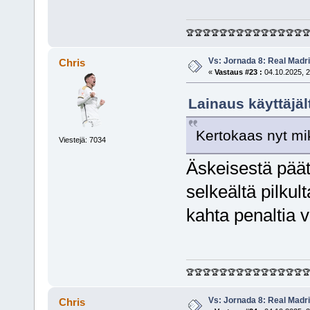
🏆🏆🏆🏆🏆🏆🏆🏆🏆🏆🏆🏆🏆🏆
Vs: Jornada 8: Real Madrid
Chris
«
Vastaus #23 :
04.10.2025, 2
Lainaus käyttäjäl
Kertokaas nyt miks
Viestejä: 7034
Äskeisestä päät
selkeältä pilkult
kahta penaltia v
🏆🏆🏆🏆🏆🏆🏆🏆🏆🏆🏆🏆🏆🏆
Vs: Jornada 8: Real Madrid
Chris