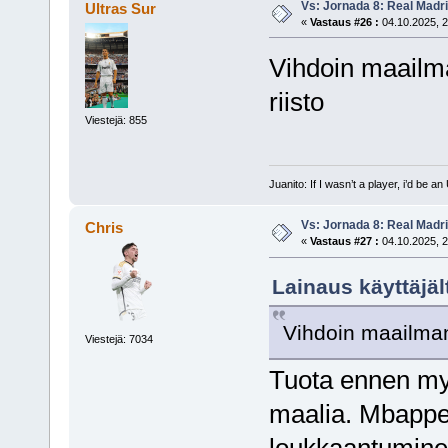
Vs: Jornada 8: Real Madrid
Ultras Sur
«
Vastaus #26 :
04.10.2025, 2
Vihdoin maailma
riisto
Viestejä: 855
Juanito: If I wasn’t a player, i’d be an 
Vs: Jornada 8: Real Madrid
Chris
«
Vastaus #27 :
04.10.2025, 2
Lainaus käyttäjäl
Vihdoin maailman 
Viestejä: 7034
Tuota ennen myö
maalia. Mbappe p
loukkaantuminen