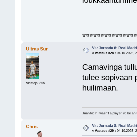
🏆🏆🏆🏆🏆🏆🏆🏆🏆🏆🏆🏆🏆🏆
Vs: Jornada 8: Real Madrid
Ultras Sur
«
Vastaus #28 :
04.10.2025, 2
Camavinga tullu
tulee sopivaan
Viestejä: 855
huilimaan.
Juanito: If I wasn’t a player, i’d be an 
Vs: Jornada 8: Real Madrid
Chris
«
Vastaus #29 :
04.10.2025, 2