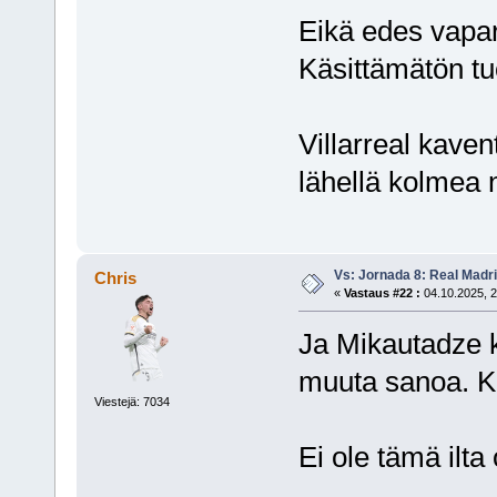
Eikä edes vapar
Käsittämätön t
Villarreal kaven
lähellä kolmea n
Vs: Jornada 8: Real Madrid
Chris
«
Vastaus #22 :
04.10.2025, 2
Ja Mikautadze k
muuta sanoa. Ka
Viestejä: 7034
Ei ole tämä ilta 