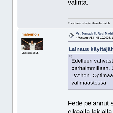
valinta.
The chase is better than the catch.
Vs: Jornada 8: Real Madrid
maheinon
«
Vastaus #33 :
05.10.2025, 1
Lainaus käyttäjäl
Viestejä: 2605
Edelleen vahvasti
parhaimmillaan. 
LW:hen. Optimaal
välimaastossa.
Fede pelannut 
oikealla laidal