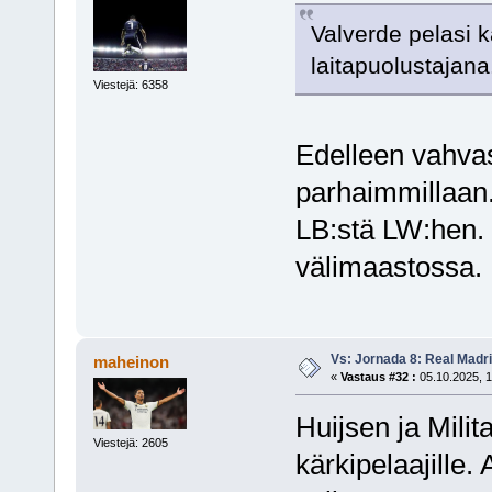
Valverde pelasi 
laitapuolustajana.
Viestejä: 6358
Edelleen vahvast
parhaimmillaan
LB:stä LW:hen. 
välimaastossa.
Vs: Jornada 8: Real Madrid
maheinon
«
Vastaus #32 :
05.10.2025, 1
Huijsen ja Mili
Viestejä: 2605
kärkipelaajille.