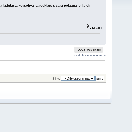
kidutusta kotisohvalla, joukkue sisälsi pelaajia joilla oli
Kirjattu
TULOSTUSVERSIO
« edellinen
seuraava »
Siirry: