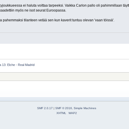
kyjoukkueessa ei haluta voittaa tarpeeksi. Vaikka Carlon pallo oli pahimmillaan täyttä 
n kaadettiin myös ne isot seurat Euroopassa.
ta pahemmaksi tilanteen vetää sen kun kaverit tuntuu olevan 'vaan töissä'.
 13: Elche - Real Madrid
SMF 2.0.17
|
SMF © 2016
,
Simple Machines
XHTML
WAP2