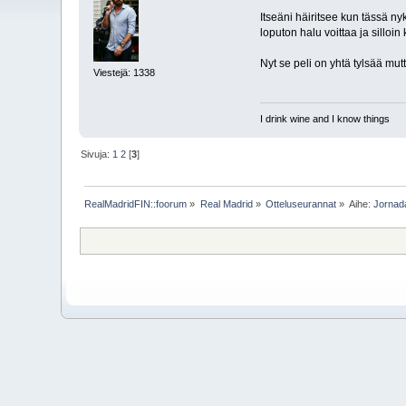
Itseäni häiritsee kun tässä ny
loputon halu voittaa ja silloi
Nyt se peli on yhtä tylsää mut
Viestejä: 1338
I drink wine and I know things
Sivuja:
1
2
[
3
]
RealMadridFIN::foorum
»
Real Madrid
»
Otteluseurannat
»
Aihe:
Jornada