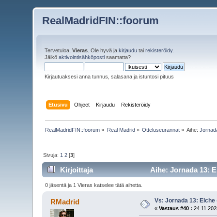
RealMadridFIN::foorum
Tervetuloa,
Vieras
. Ole hyvä ja
kirjaudu
tai
rekisteröidy
.
Jäikö
aktivointisähköposti
saamatta?
Kirjautuaksesi anna tunnus, salasana ja istuntosi pituus
Etusivu
Ohjeet
Kirjaudu
Rekisteröidy
RealMadridFIN::foorum
»
Real Madrid
»
Otteluseurannat
»
Aihe:
Jornada
Sivuja:
1
2
[
3
]
Kirjoittaja
Aihe: Jornada 13: E
0 jäsentä ja 1 Vieras katselee tätä aihetta.
Vs: Jornada 13: Elche 
RMadrid
«
Vastaus #40 :
24.11.202