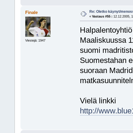
Re: Oletko käynyt/menoss
Finale
«
Vastaus #55 :
12.12.2005, 1
Halpalentoyhtiö
Maaliskuussa 11
Viestejä: 1947
suomi madritisto
Suomestahan ei
suoraan Madridi
matkasuunnitelm
Vielä linkki
http://www.blue1