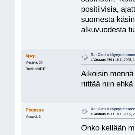
positiivisia, aja
suomesta käsin
alkuvuodesta tu
Re: Oletko käynyt/menoss
kjwp
«
Vastaus #50 :
18.11.2005, 1
Viestejä: 38
ReAl mAdRiD
Aikoisin mennä 
riittää niin ehkä
Re: Oletko käynyt/menoss
Pegasus
«
Vastaus #51 :
18.11.2005, 2
Viestejä: 3
Onko kellään mi