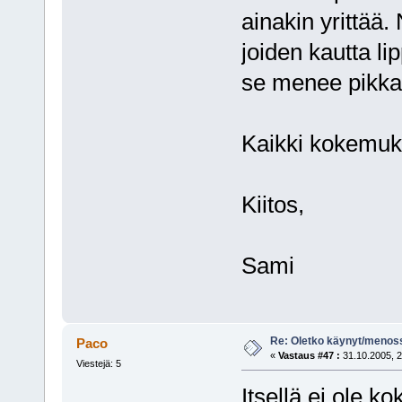
ainakin yrittää
joiden kautta li
se menee pikkai
Kaikki kokemukse
Kiitos,
Sami
Re: Oletko käynyt/menoss
Paco
«
Vastaus #47 :
31.10.2005, 2
Viestejä: 5
Itsellä ei ole 