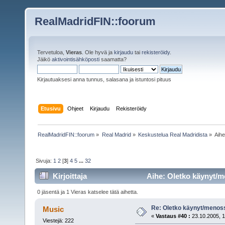
RealMadridFIN::foorum
Tervetuloa,
Vieras
. Ole hyvä ja
kirjaudu
tai
rekisteröidy
.
Jäikö
aktivointisähköposti
saamatta?
Kirjautuaksesi anna tunnus, salasana ja istuntosi pituus
Etusivu
Ohjeet
Kirjaudu
Rekisteröidy
RealMadridFIN::foorum
»
Real Madrid
»
Keskustelua Real Madridista
»
Aih
Sivuja:
1
2
[
3
]
4
5
...
32
Kirjoittaja
Aihe: Oletko käynyt/m
0 jäsentä ja 1 Vieras katselee tätä aihetta.
Re: Oletko käynyt/menoss
Music
«
Vastaus #40 :
23.10.2005, 1
Viestejä: 222