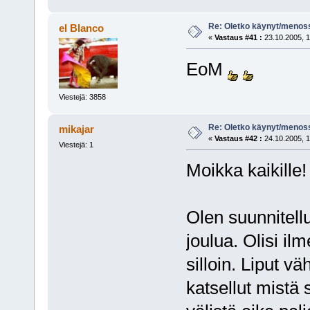
Re: Oletko käynyt/menoss
el Blanco
«
Vastaus #41 :
23.10.2005, 1
EoM
Viestejä: 3858
Re: Oletko käynyt/menoss
mikajar
«
Vastaus #42 :
24.10.2005, 1
Viestejä: 1
Moikka kaikille!
Olen suunnitell
joulua. Olisi ilm
silloin. Liput vä
katsellut mistä s