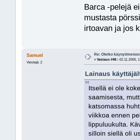
Barca -pelejä ei
mustasta pörssi
irtoavan ja jos k
Re: Oletko käynyt/menoss
Samuel
«
Vastaus #48 :
02.11.2005, 1
Viestejä: 2
Lainaus käyttäjäl
Itsellä ei ole ko
saamisesta, mutta
katsomassa huhti
viikkoa ennen pel
lippuluukulta. K
silloin siellä oli 