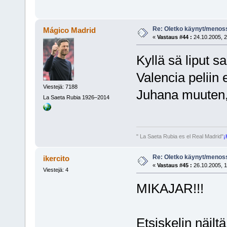
Re: Oletko käynyt/menoss
Mágico Madrid
«
Vastaus #44 :
24.10.2005, 2
Kyllä sä liput sa
Valencia peliin 
Viestejä: 7188
Juhana muuten,
La Saeta Rubia 1926–2014
" La Saeta Rubia es el Real Madrid"
¡
Re: Oletko käynyt/menoss
ikercito
«
Vastaus #45 :
26.10.2005, 1
Viestejä: 4
MIKAJAR!!!
Etsiskelin näiltä