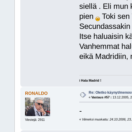
siellä . Eli mu
pien
Toki sen T
Secundassakin p
Itse haluaisin 
Vanhemmat halua
eikä Madridiin,
i Hala Madrid !
Re: Oletko käynyt/menoss
RONALDO
«
Vastaus #57 :
13.12.2005, 2
-
«
Viimeksi muokattu: 24.10.2006, 23
Viestejä: 2911