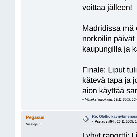
voittaa jälleen!
Madridissa mä e
norkoilin päivät
kaupungilla ja k
Finale: Liput tul
kätevä tapa ja 
aion käyttää sa
«
Viimeksi muokattu: 19.11.2005, 13.0
Re: Oletko käynyt/menoss
Pegasus
«
Vastaus #54 :
26.11.2005, 1
Viestejä: 3
Lyhyt raportti: 