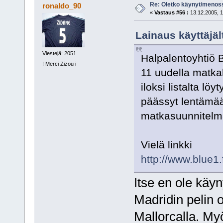
Re: Oletko käynyt/menoss
ronaldo_90
«
Vastaus #56 :
13.12.2005, 1
Lainaus käyttäjält
Viestejä: 2051
Halpalentoyhtiö 
! Merci Zizou i
11 uudella matkak
iloksi listalta l
päässyt lentämää
matkasuunnitelma
Vielä linkki
http://www.blue1.
Itse en ole käy
Madridin pelin 
Mallorcalla. Myö