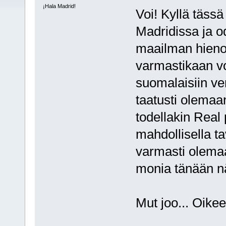
¡Hala Madrid!
Voi! Kyllä tässä
Madridissa ja o
maailman hienoi
varmastikaan vo
suomalaisiin ver
taatusti olemaa
todellakin Real 
mahdollisella ta
varmasti olemaan
monia tänään nä
Mut joo... Oike