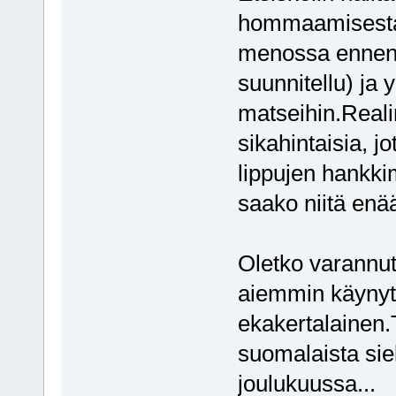
hommaamisesta 
menossa ennen j
suunnitellu) ja 
matseihin.Realin
sikahintaisia, jo
lippujen hankkim
saako niitä enää
Oletko varannut
aiemmin käynyt 
ekakertalainen.T
suomalaista sie
joulukuussa...