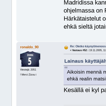
Madridissa kann
ohjelmassa on
Härkätaistelut o
ehkä sieltä jota
Re: Oletko käynyt/menoss
ronaldo_90
«
Vastaus #52 :
19.11.2005, 11
Lainaus käyttäjäl
Viestejä: 2051
Aikoisin mennä ma
! Merci Zizou i
ehkä realin matsi
Kesällä ei kyl p