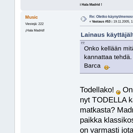
i Hala Madrid !
Re: Oletko käynyt/menoss
Music
«
Vastaus #53 :
19.11.2005, 1
Viestejä: 222
¡Hala Madrid!
Lainaus käyttäjäl
Onko kellään mit
kannattaa tehdä.
Barca
.
Todellako!
Onk
nyt TODELLA kat
matkasta? Madri
paikka klassikos
on varmasti jot