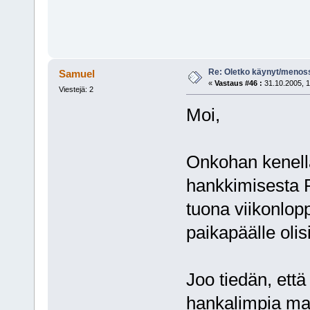
Re: Oletko käynyt/menoss
Samuel
«
Vastaus #46 :
31.10.2005, 1
Viestejä: 2
Moi,
Onkohan kenell
hankkimisesta R
tuona viikonlopp
paikapäälle olis
Joo tiedän, ett
hankalimpia mat