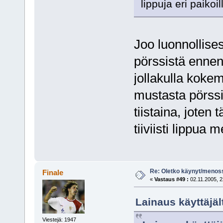
lippuja eri paikoil
Joo luonnollise
pörssistä ennen
jollakulla koke
mustasta pörssi
tiistaina, joten
tiiviisti lippua
Re: Oletko käynyt/menoss
Finale
«
Vastaus #49 :
02.11.2005, 2
Lainaus käyttäjäl
Viestejä: 1947