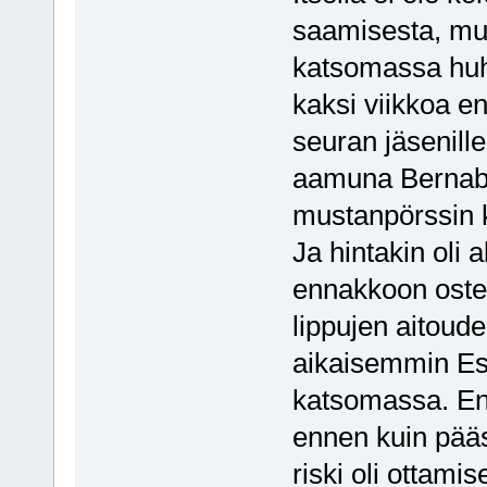
saamisesta, mutt
katsomassa huht
kaksi viikkoa en
seuran jäsenill
aamuna Bernabeul
mustanpörssin kau
Ja hintakin oli 
ennakkoon ostetu
lippujen aitoude
aikaisemmin Es
katsomassa. En 
ennen kuin pääsi
riski oli ottam