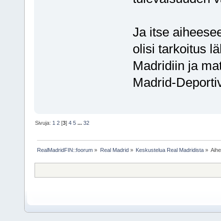
Ja itse aiheesee
olisi tarkoitus l
Madridiin ja ma
Madrid-Deporti
Sivuja:
1
2
[
3
]
4
5
...
32
RealMadridFIN::foorum
»
Real Madrid
»
Keskustelua Real Madridista
»
Aih