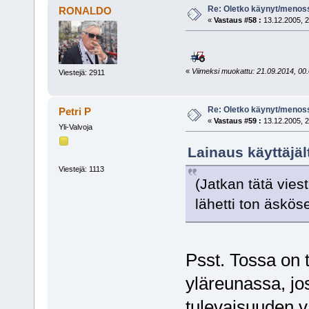
Re: Oletko käynyt/menoss
RONALDO
«
Vastaus #58 :
13.12.2005, 2
«
Viimeksi muokattu: 21.09.2014, 00
Viestejä: 2911
Re: Oletko käynyt/menoss
Petri P
«
Vastaus #59 :
13.12.2005, 2
Yli-Valvoja
Lainaus käyttäjä
Viestejä: 1113
(Jatkan tätä vies
lähetti ton äskös
Psst. Tossa on 
yläreunassa, jo
tulevaisuuden v