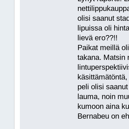
nettilippukauppa
olisi saanut sta
lipuissa oli hint
lievä ero??!!
Paikat meillä ol
takana. Matsin n
lintuperspektiivi
käsittämätöntä,
peli olisi saanu
lauma, noin muu
kumoon aina kun
Bernabeu on eh