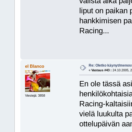
välistä aika pal
liput on paikan 
hankkimisen pai
Racing...
Re: Oletko käynyt/menoss
el Blanco
«
Vastaus #43 :
24.10.2005, 2
En ole tässä as
henkilökohtaisi
Viestejä: 3858
Racing-kaltaisi
vielä luukulta 
ottelupäivän a