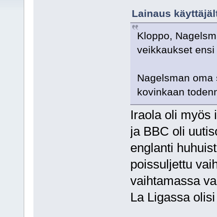
Lainaus käyttäjäl
Kloppo, Nagelsm
veikkaukset ensi
Nagelsman oma su
kovinkaan toden
Iraola oli myös 
ja BBC oli uutis
englanti huhuist
poissuljettu vai
vaihtamassa val
La Ligassa olisi