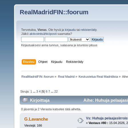
RealMadridFIN::foorum
Tervetuloa,
Vieras
. Ole hyvä ja
kirjaudu
tai
rekisteröidy
.
Jäikö
aktivointisähköposti
saamatta?
Kirjautuaksesi anna tunnus, salasana ja istuntosi pituus
Etusivu
Ohjeet
Kirjaudu
Rekisteröidy
RealMadridFIN::foorum
»
Real Madrid
»
Keskustelua Real Madridista
»
Aih
Sivuja:
1
...
3
4
[
5
]
6
7
...
22
Kirjoittaja
Aihe: Huhuja pelaajasi
0 jäsentä ja 2 Vierasta katselee tätä aihetta.
Vs: Huhuja pelaajasiirroi
G.Lavanche
«
Vastaus #80 :
15.04.2026, 2
Viestejä: 166