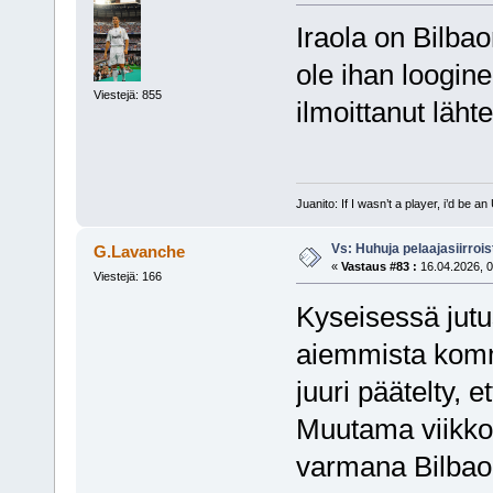
Iraola on Bilbao
ole ihan loogin
Viestejä: 855
ilmoittanut läh
Juanito: If I wasn’t a player, i’d be an 
Vs: Huhuja pelaajasiirroi
G.Lavanche
«
Vastaus #83 :
16.04.2026, 0
Viestejä: 166
Kyseisessä jutuss
aiemmista komme
juuri päätelty, e
Muutama viikko 
varmana Bilbaoo