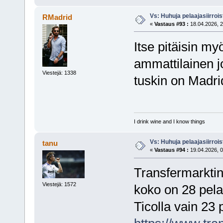
Vs: Huhuja pelaajasiirroi
RMadrid
«
Vastaus #93 :
18.04.2026, 2
Itse pitäisin my
ammattilainen j
Viestejä: 1338
tuskin on Madrid
I drink wine and I know things
Vs: Huhuja pelaajasiirroi
tanu
«
Vastaus #94 :
19.04.2026, 0
Transfermarkti
Viestejä: 1572
koko on 28 pela
Ticolla vain 23 