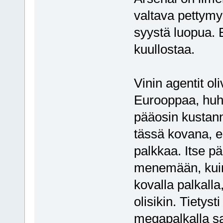
valtava pettymys
syystä luopua. 
kuullostaa.
Vinin agentit oli
Eurooppaa, huhu
pääosin kustann
tässä kovana, e
palkkaa. Itse p
menemään, kuin s
kovalla palkalla
olisikin. Tietyst
megapalkalla sa