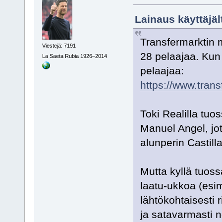
Lainaus käyttäjäl
Transfermarktin
Viestejä: 7191
28 pelaajaa. Kun 
La Saeta Rubia 1926–2014
pelaajaa:
https://www.trans
Toki Realilla tuo
Manuel Angel, jot
alunperin Castill
Mutta kyllä tuossa
laatu-ukkoa (esim
lähtökohtaisesti r
ja satavarmasti n