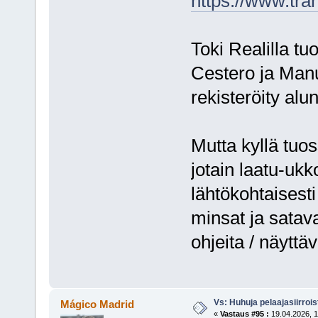
https://www.tra
Toki Realilla t
Cestero ja Manu
rekisteröity alu
Mutta kyllä tuos
jotain laatu-ukk
lähtökohtaisesti
minsat ja satav
ohjeita / näyttä
Vs: Huhuja pelaajasiirroi
Mágico Madrid
«
Vastaus #95 :
19.04.2026, 1