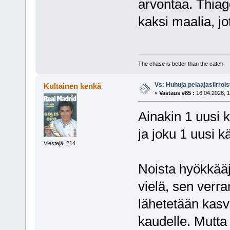
arvontaa. Thiag
kaksi maalia, jo
The chase is better than the catch.
Vs: Huhuja pelaajasiirroi
Kultainen kenkä
«
Vastaus #85 :
16.04.2026, 1
Ainakin 1 uusi 
ja joku 1 uusi k
Viestejä: 214
Noista hyökkääji
vielä, sen verr
lähetetään kasv
kaudelle. Mutta 