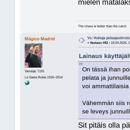
mielen matalak
The chase is better than the catch.
Vs: Huhuja pelaajasiirroi
Mágico Madrid
«
Vastaus #92 :
18.04.2026, 2
Lainaus käyttäjäl
On tässä ihan poi
Viestejä: 7191
pelata ja junnuill
La Saeta Rubia 1926–2014
voi ammattilaisia 
Vähemmän siis ros
se leveys junnuill
Sit pitäis olla 