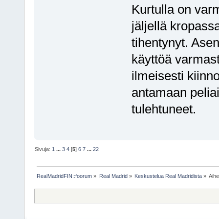
Kurtulla on va
jäljellä kropas
tihentynyt. Asen
käyttöä varmasti
ilmeisesti kiinn
antamaan peliaik
tulehtuneet.
Sivuja:
1
...
3
4
[
5
]
6
7
...
22
RealMadridFIN::foorum
»
Real Madrid
»
Keskustelua Real Madridista
»
Aih