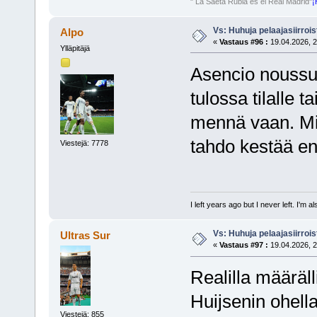
" La Saeta Rubia es el Real Madrid"
¡
Vs: Huhuja pelaajasiirroi
Alpo
«
Vastaus #96 :
19.04.2026, 2
Ylläpitäjä
Asencio noussut 
tulossa tilalle t
mennä vaan. Mi
tahdo kestää en
Viestejä: 7778
I left years ago but I never left. I'm 
Vs: Huhuja pelaajasiirroi
Ultras Sur
«
Vastaus #97 :
19.04.2026, 2
Realilla määräll
Huijsenin ohell
Viestejä: 855