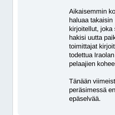
Aikaisemmin ko
haluaa takaisin 
kirjoitellut, joka
hakisi uutta pai
toimittajat kirjo
todettua Iraolan
pelaajien kohee
Tänään viimeist
peräsimessä ensi
epäselvää.