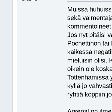
Muissa huhuiss
sekä valmentaja
kommentoineet j
Jos nyt pitäisi 
Pochettinon tai 
kaikessa negati
mieluisin olisi.
oikein ole kosk
Tottenhamissa y
kyllä jo vahvast
ryhtiä koppiin jo
Arsenal on ilme