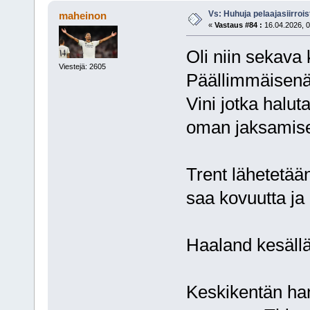
Vs: Huhuja pelaajasiirroi
maheinon
«
Vastaus #84 :
16.04.2026, 0
Oli niin sekava 
Viestejä: 2605
Päällimmäisenä 
Vini jotka halut
oman jaksamise
Trent lähetetään
saa kovuutta ja
Haaland kesällä
Keskikentän ha