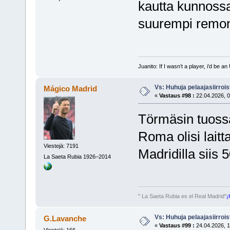
kautta kunnossa.
suurempi remont
Juanito: If I wasn’t a player, i’d be an 
Vs: Huhuja pelaajasiirroi
Mágico Madrid
«
Vastaus #98 :
22.04.2026, 0
Törmäsin tuoss
Roma olisi lait
Viestejä: 7191
Madridilla siis 
La Saeta Rubia 1926–2014
" La Saeta Rubia es el Real Madrid"
¡
Vs: Huhuja pelaajasiirroi
G.Lavanche
«
Vastaus #99 :
24.04.2026, 1
Viestejä: 166