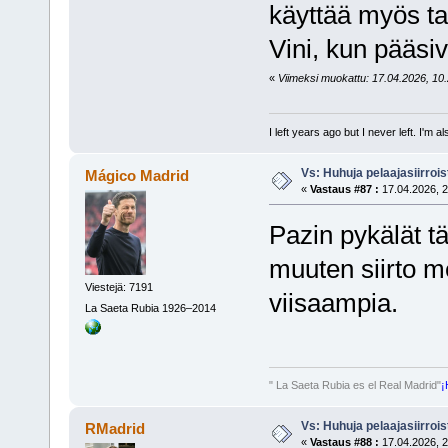
käyttää myös ta
Vini, kun pääsiv
«
Viimeksi muokattu: 17.04.2026, 10.2
I left years ago but I never left. I'm 
Vs: Huhuja pelaajasiirroi
Mágico Madrid
«
Vastaus #87 :
17.04.2026, 2
Pazin pykälät t
muuten siirto m
Viestejä: 7191
viisaampia.
La Saeta Rubia 1926–2014
" La Saeta Rubia es el Real Madrid"
¡
Vs: Huhuja pelaajasiirroi
RMadrid
«
Vastaus #88 :
17.04.2026, 2