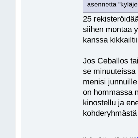
asennetta "kyläj
25 rekisteröidää
siihen montaa 
kanssa kikkailti
Jos Ceballos ta
se minuuteissa n
menisi junnuille
on hommassa mu
kinostellu ja e
kohderyhmästä 