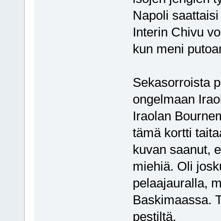
Napoli saattaisi
Interin Chivu v
kun meni putoa
Sekasorroista p
ongelmaan Irao
Iraolan Bournem
tämä kortti tait
kuvan saanut, et
miehiä. Oli josk
pelaajauralla, m
Baskimaassa. T
pestiltä.