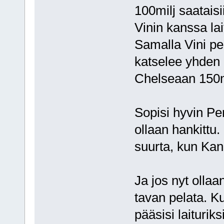
100milj saatais
Vinin kanssa la
Samalla Vini pe
katselee yhden 
Chelseaan 150mi
Sopisi hyvin Pe
ollaan hankittu.
suurta, kun Kan
Ja jos nyt ollaa
tavan pelata. 
pääsisi laituri