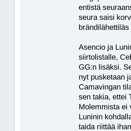
entistä seuraan
seura saisi kor
brändilähettiläs 
Asencio ja Luni
siirtolistalle, C
GG:n lisäksi. S
nyt pusketaan ja
Camavingan tila
sen takia, ettei
Molemmista ei 
Luninin kohdall
taida riittää ih