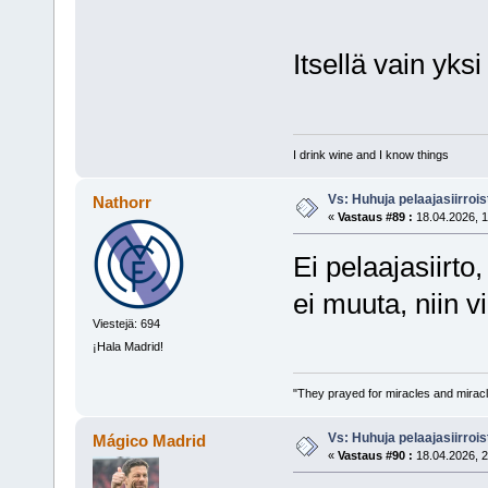
Itsellä vain yksi
I drink wine and I know things
Vs: Huhuja pelaajasiirroi
Nathorr
«
Vastaus #89 :
18.04.2026, 1
Ei pelaajasiirt
ei muuta, niin v
Viestejä: 694
¡Hala Madrid!
"They prayed for miracles and miracl
Vs: Huhuja pelaajasiirroi
Mágico Madrid
«
Vastaus #90 :
18.04.2026, 2