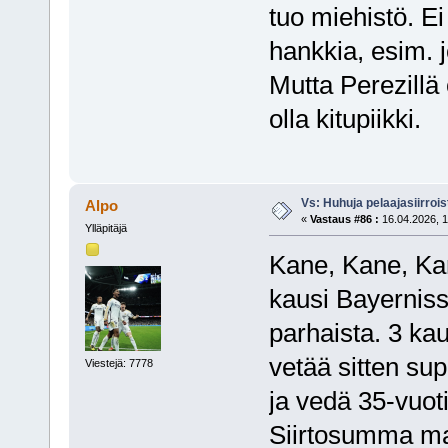
tuo miehistö. Ei
hankkia, esim. j
Mutta Perezillä 
olla kitupiikki.
Vs: Huhuja pelaajasiirroi
Alpo
«
Vastaus #86 :
16.04.2026, 1
Ylläpitäjä
Kane, Kane, Kan
kausi Bayernissa
parhaista. 3 ka
vetää sitten sup
Viestejä: 7778
ja vedä 35-vuot
Siirtosumma max