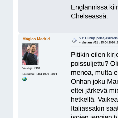
Englannissa ki
Chelseassä.
Vs: Huhuja pelaajasiirroi
Mágico Madrid
«
Vastaus #81 :
15.04.2026, 2
Pitikin eilen kir
poissuljettu? Ol
Viestejä: 7191
menoa, mutta ei
La Saeta Rubia 1926–2014
Onhan joku Man
ettei järkevä mi
hetkellä. Vaikea
Italiassakin saa
isojen jengien t