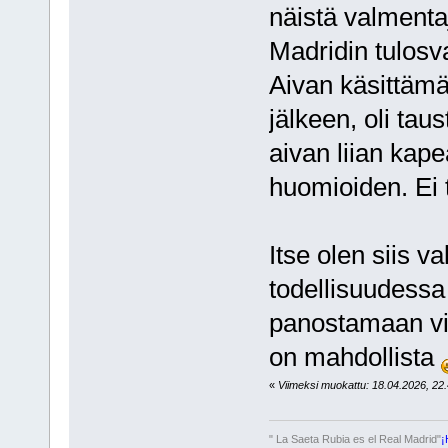
näistä valmenta
Madridin tulosva
Aivan käsittämä
jälkeen, oli tau
aivan liian kap
huomioiden. Ei t
Itse olen siis v
todellisuudessa 
panostamaan v
on mahdollista
«
Viimeksi muokattu: 18.04.2026, 22.
" La Saeta Rubia es el Real Madrid"
¡