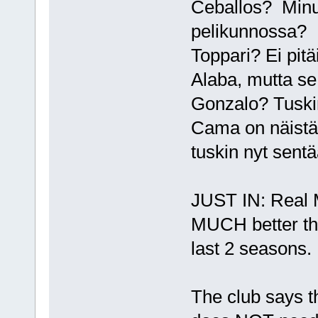
Ceballos? Minuu
pelikunnossa?
Toppari? Ei pitä
Alaba, mutta se
Gonzalo? Tuskin
Cama on näistä 
tuskin nyt sentää
JUST IN: Real M
MUCH better th
last 2 seasons.
The club says t