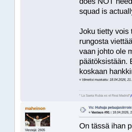
does NOT need 
squad is actual
Joku tietty vois
rungosta viettä
vaan johto ole 
päätöksistään. 
koskaan hankk
«
Viimeksi muokattu: 18.04.2026, 21.
" La Saeta Rubia es el Real Madrid"
¡
Vs: Huhuja pelaajasiirroi
maheinon
«
Vastaus #91 :
18.04.2026, 2
On tässä ihan po
Viestejä: 2605