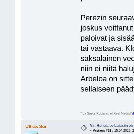
Perezin seuraav
joskus voittanut 
paloivat ja sisä
tai vastaava. Kl
saksalainen ved
niin ei niitä hal
Arbeloa on sitte
sellaiseen pääd
" La Saeta Rubia es el Real Madrid"
¡
Vs: Huhuja pelaajasiirroi
Ultras Sur
«
Vastaus #82 :
15.04.2026, 2