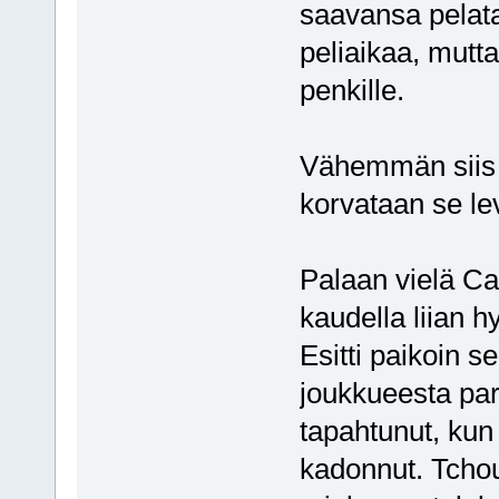
saavansa pelata 
peliaikaa, mutta
penkille.
Vähemmän siis ro
korvataan se lev
Palaan vielä Ca
kaudella liian
Esitti paikoin se
joukkueesta pare
tapahtunut, kun
kadonnut. Tcho