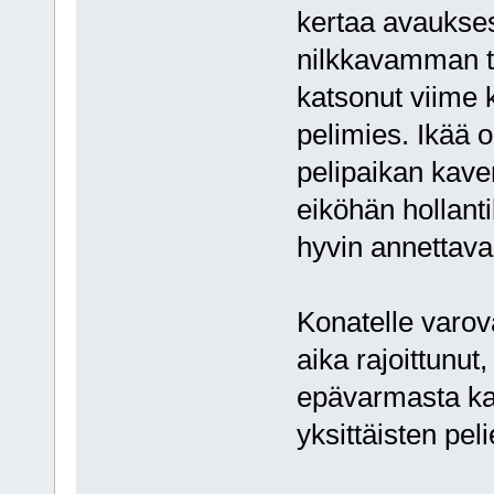
kertaa avaukses
nilkkavamman ta
katsonut viime 
pelimies. Ikää o
pelipaikan kaver
eiköhän hollanti
hyvin annettava
Konatelle varov
aika rajoittunut
epävarmasta kav
yksittäisten pel