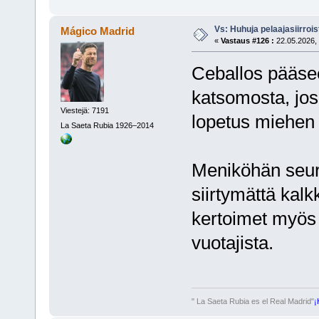
Vs: Huhuja pelaajasiirroi
Mágico Madrid
«
Vastaus #126 :
22.05.2026, 
Ceballos pääse
katsomosta, jos
Viestejä: 7191
lopetus miehen 
La Saeta Rubia 1926–2014
Meniköhän seura
siirtymättä kalkk
kertoimet myös s
vuotajista.
" La Saeta Rubia es el Real Madrid"
¡