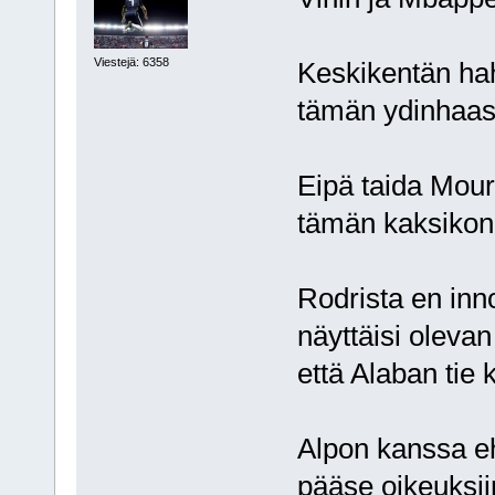
Viestejä: 6358
Keskikentän ha
tämän ydinhaast
Eipä taida Mour
tämän kaksikon
Rodrista en inn
näyttäisi olevan 
että Alaban tie 
Alpon kanssa e
pääse oikeuksii