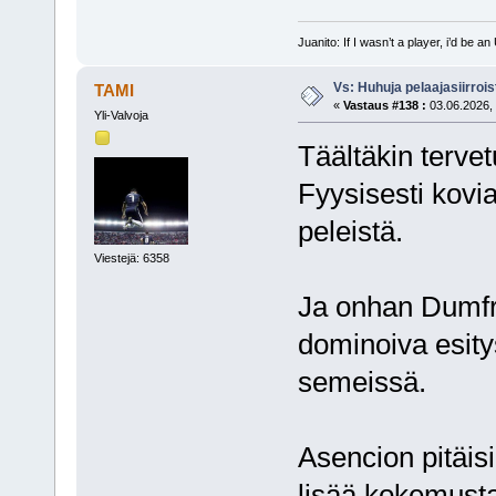
Juanito: If I wasn’t a player, i’d be an 
Vs: Huhuja pelaajasiirroi
TAMI
«
Vastaus #138 :
03.06.2026, 
Yli-Valvoja
Täältäkin tervet
Fyysisesti kovi
peleistä.
Viestejä: 6358
Ja onhan Dumfr
dominoiva esity
semeissä.
Asencion pitäis
lisää kokemusta