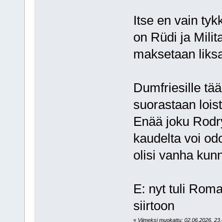
Itse en vain ty
on Rüdi ja Mili
maksetaan liksa
Dumfriesille tää
suorastaan loist
Enää joku Rodry
kaudelta voi od
olisi vanha kun
E: nyt tuli Ro
siirtoon
«
Viimeksi muokattu: 02.06.2026, 23.4