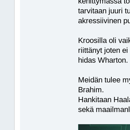
kehittymässä to
tarvitaan juuri 
akressiivinen p
Kroosilla oli v
riittänyt joten 
hidas Wharton.
Meidän tulee m
Brahim.
Hankitaan Haala
sekä maailmanl