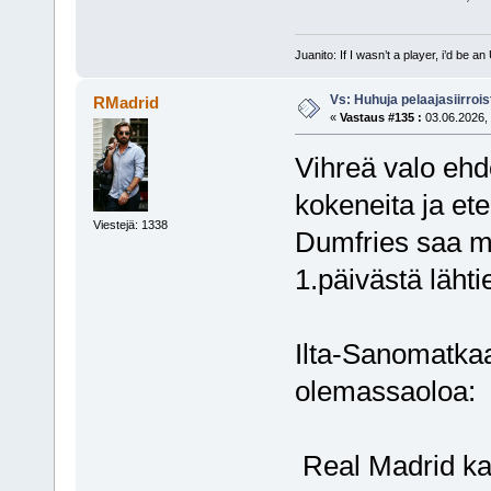
Juanito: If I wasn’t a player, i’d be an 
Vs: Huhuja pelaajasiirroi
RMadrid
«
Vastaus #135 :
03.06.2026, 
Vihreä valo eh
kokeneita ja ete
Viestejä: 1338
Dumfries saa m
1.päivästä läht
Ilta-Sanomatka
olemassaoloa:
Real Madrid kai