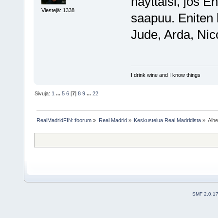
näyttäisi, jos E
Viestejä: 1338
saapuu. Eniten k
Jude, Arda, Nic
I drink wine and I know things
Sivuja:
1
...
5
6
[
7
]
8
9
...
22
RealMadridFIN::foorum
»
Real Madrid
»
Keskustelua Real Madridista
»
Aih
SMF 2.0.1