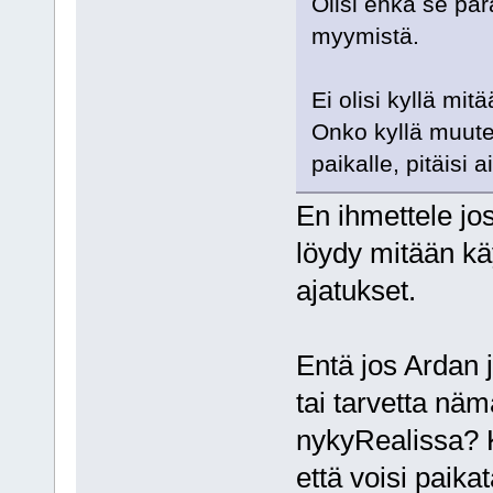
Olisi ehkä se para
myymistä.
Ei olisi kyllä mit
Onko kyllä muute
paikalle, pitäisi
En ihmettele jos
löydy mitään kä
ajatukset.
Entä jos Ardan 
tai tarvetta näm
nykyRealissa? 
että voisi paik