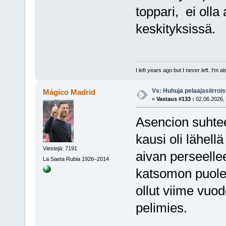
toppari, ei oll
keskityksissä.
I left years ago but I never left. I'm 
Vs: Huhuja pelaajasiirroi
Mágico Madrid
«
Vastaus #133 :
02.06.2026, 
Asencion suhtee
kausi oli lähell
Viestejä: 7191
aivan perseellee
La Saeta Rubia 1926–2014
katsomon puolel
ollut viime vuod
pelimies.