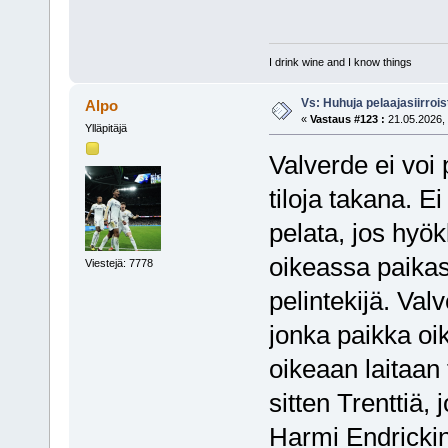
I drink wine and I know things
Vs: Huhuja pelaajasiirroi
Alpo
«
Vastaus #123 :
21.05.2026, 
Ylläpitäjä
Valverde ei voi 
tiloja takana. E
pelata, jos hyök
oikeassa paika
Viestejä: 7778
pelintekijä. Va
jonka paikka oi
oikeaan laitaan
sitten Trenttiä,
Harmi Endrickin