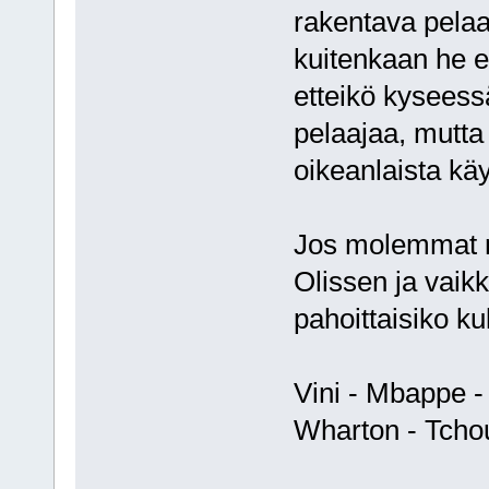
rakentava pelaaj
kuitenkaan he e
etteikö kyseess
pelaajaa, mutta 
oikeanlaista käy
Jos molemmat m
Olissen ja vaik
pahoittaisiko k
Vini - Mbappe -
Wharton - Tcho