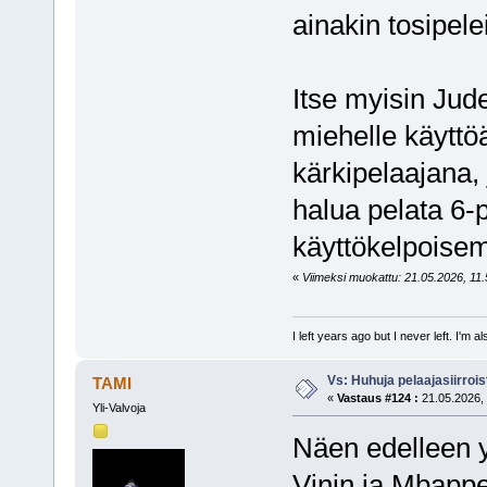
ainakin tosipele
Itse myisin Jud
miehelle käyttö
kärkipelaajana,
halua pelata 6-
käyttökelpoisem
«
Viimeksi muokattu: 21.05.2026, 11.5
I left years ago but I never left. I'm 
Vs: Huhuja pelaajasiirroi
TAMI
«
Vastaus #124 :
21.05.2026, 
Yli-Valvoja
Näen edelleen 
Vinin ja Mbappe