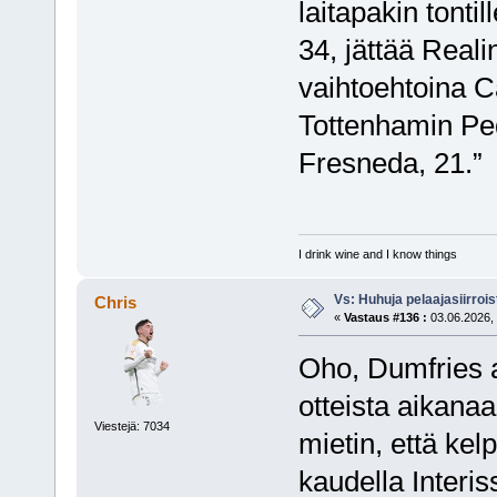
laitapakin tonti
34, jättää Reali
vaihtoehtoina C
Tottenhamin Ped
Fresneda, 21.”
I drink wine and I know things
Vs: Huhuja pelaajasiirroi
Chris
«
Vastaus #136 :
03.06.2026, 
Oho, Dumfries a
otteista aikanaa
Viestejä: 7034
mietin, että kel
kaudella Interi