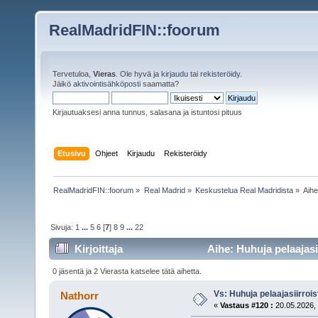
RealMadridFIN::foorum
Tervetuloa,
Vieras
. Ole hyvä ja
kirjaudu
tai
rekisteröidy
.
Jäikö
aktivointisähköposti
saamatta?
Kirjautuaksesi anna tunnus, salasana ja istuntosi pituus
Etusivu
Ohjeet
Kirjaudu
Rekisteröidy
RealMadridFIN::foorum
»
Real Madrid
»
Keskustelua Real Madridista
»
Aih
Sivuja:
1
...
5
6
[
7
]
8
9
...
22
Kirjoittaja
Aihe: Huhuja pelaajasi
0 jäsentä ja 2 Vierasta katselee tätä aihetta.
Vs: Huhuja pelaajasiirroi
Nathorr
«
Vastaus #120 :
20.05.2026, 