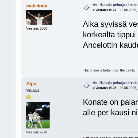
Vs: Huhuja pelaajasiirroi
maheinon
«
Vastaus #127 :
22.05.2026, 
Aika syvissä ve
Viestejä: 2606
korkealta tippui
Ancelottin kaud
The chase is better than the catch.
Vs: Huhuja pelaajasiirroi
Alpo
«
Vastaus #128 :
29.05.2026, 
Ylläpitäjä
Konate on palan
alle per kausi ni
Viestejä: 7778
I left years ago but I never left. I'm 