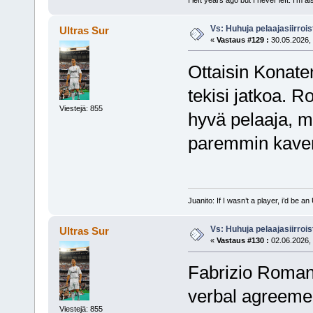
Vs: Huhuja pelaajasiirroi
Ultras Sur
«
Vastaus #129 :
30.05.2026, 
Ottaisin Konaten
tekisi jatkoa. R
Viestejä: 855
hyvä pelaaja, m
paremmin kaveri
Juanito: If I wasn’t a player, i’d be an 
Vs: Huhuja pelaajasiirroi
Ultras Sur
«
Vastaus #130 :
02.06.2026, 
Fabrizio Roma
verbal agreemen
Viestejä: 855