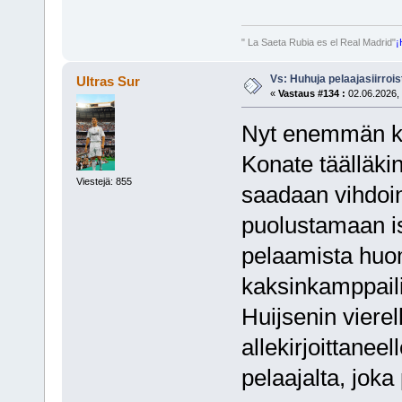
" La Saeta Rubia es el Real Madrid"
¡
Vs: Huhuja pelaajasiirroi
Ultras Sur
«
Vastaus #134 :
02.06.2026, 
Nyt enemmän kl
Konate täälläki
Viestejä: 855
saadaan vihdoin
puolustamaan iso
pelaamista huo
kaksinkamppailij
Huijsenin vierel
allekirjoittaneel
pelaajalta, joka