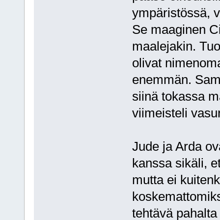
ympäristössä, va
Se maaginen Ci
maalejakin. Tu
olivat nimenoma
enemmän. Samal
siinä tokassa m
viimeisteli vasu
Jude ja Arda ov
kanssa sikäli, 
mutta ei kuite
koskemattomiksi.
tehtävä pahalta