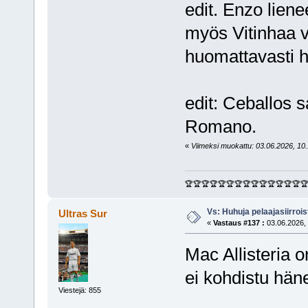
edit. Enzo liene
myös Vitinhaa v
huomattavasti 
edit: Ceballos s
Romano.
«
Viimeksi muokattu: 03.06.2026, 10.1
🏆🏆🏆🏆🏆🏆🏆🏆🏆🏆🏆🏆🏆🏆
Vs: Huhuja pelaajasiirroi
Ultras Sur
«
Vastaus #137 :
03.06.2026, 
Mac Allisteria o
ei kohdistu hän
Viestejä: 855