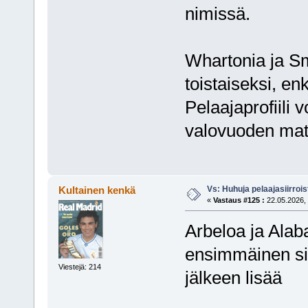
nimissä.
Whartonia ja Sm
toistaiseksi, en
Pelaajaprofiili v
valovuoden mat
Vs: Huhuja pelaajasiirroi
Kultainen kenkä
«
Vastaus #125 :
22.05.2026, 
Arbeloa ja Alaba 
ensimmäinen siiv
Viestejä: 214
jälkeen lisää