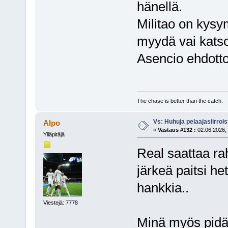
hänellä.
Militao on kysy
myydä vai katso
Asencio ehdott
The chase is better than the catch.
Vs: Huhuja pelaajasiirroi
Alpo
«
Vastaus #132 :
02.06.2026, 
Ylläpitäjä
Real saattaa ra
järkeä paitsi h
hankkia..
Viestejä: 7778
Minä myös pidän