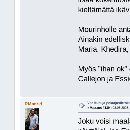
kieltämättä ikäv
Mourinholle ant
Ainakin edellisk
Maria, Khedira,
Myös ”ihan ok”
Callejon ja Essi
Vs: Huhuja pelaajasiirroi
RMadrid
«
Vastaus #139 :
03.06.2026, 
Joku voisi maal