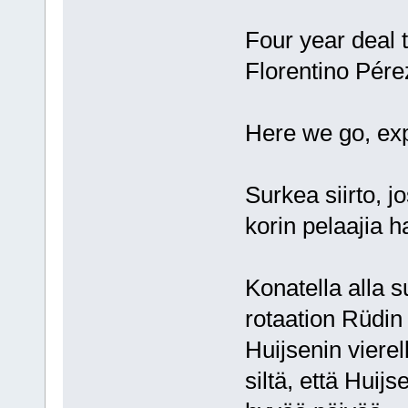
Four year deal 
Florentino Pérez
Here we go, expe
Surkea siirto, j
korin pelaajia 
Konatella alla s
rotaation Rüdin 
Huijsenin vierel
siltä, että Huij