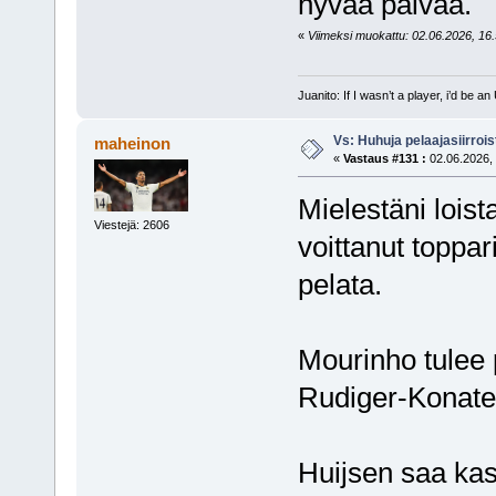
hyvää päivää.
«
Viimeksi muokattu: 02.06.2026, 16.5
Juanito: If I wasn’t a player, i’d be an 
Vs: Huhuja pelaajasiirroi
maheinon
«
Vastaus #131 :
02.06.2026, 
Mielestäni loist
Viestejä: 2606
voittanut toppar
pelata.
Mourinho tulee 
Rudiger-Konate
Huijsen saa kas