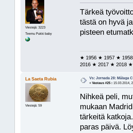
Tärkeä työvoitto
tästä on hyvä j
Viestejä: 3223
pisteen etumatk
Teemu Pukki baby
★ 1956 ★ 1957 ★ 1958
2016 ★ 2017 ★ 2018 ★
Vs: Jornada 28: Málaga CF
La Saeta Rubia
«
Vastaus #25 :
15.03.2014, 2
Nihkeä peli, mu
mukaan Madridii
Viestejä: 59
tärkeitä katkoja
paras päivä. Löy