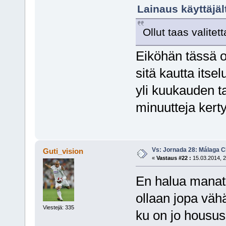
Lainaus käyttäjäl
Ollut taas valite
Eiköhän tässä ol
sitä kautta itse
yli kuukauden t
minuutteja kertyn
Vs: Jornada 28: Málaga CF
Guti_vision
«
Vastaus #22 :
15.03.2014, 2
En halua manata
ollaan jopa vähä
Viestejä: 335
ku on jo housus