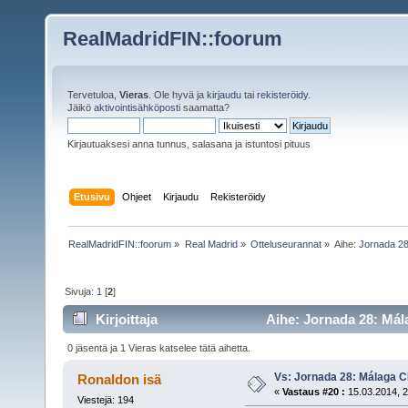
RealMadridFIN::foorum
Tervetuloa,
Vieras
. Ole hyvä ja
kirjaudu
tai
rekisteröidy
.
Jäikö
aktivointisähköposti
saamatta?
Kirjautuaksesi anna tunnus, salasana ja istuntosi pituus
Etusivu
Ohjeet
Kirjaudu
Rekisteröidy
RealMadridFIN::foorum
»
Real Madrid
»
Otteluseurannat
»
Aihe:
Jornada 28
Sivuja:
1
[
2
]
Kirjoittaja
Aihe: Jornada 28: Mála
0 jäsentä ja 1 Vieras katselee tätä aihetta.
Vs: Jornada 28: Málaga CF
Ronaldon isä
«
Vastaus #20 :
15.03.2014, 2
Viestejä: 194