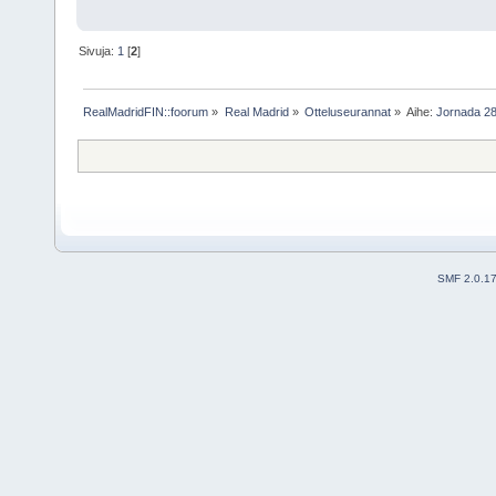
Sivuja:
1
[
2
]
RealMadridFIN::foorum
»
Real Madrid
»
Otteluseurannat
»
Aihe:
Jornada 28
SMF 2.0.1