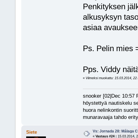
Penkityksen jäl
alkusyksyn tasos
asiaa avauksee
Ps. Pelin mies 
Pps. Viddy näitä
«
Viimeksi muokattu: 15.03.2014, 22.4
snooker [02|Dec 10:57 PM
höystettyä nautiskelu s
huora nelinkontin suorit
munaravaaja tahdo erity
Vs: Jornada 28: Málaga CF
Siete
«
Vastaus #24 :
15.03.2014, 2