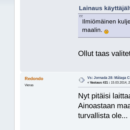
Lainaus käyttäjält
Ilmiömäinen kulje
maalin.
Ollut taas valit
Vs: Jornada 28: Málaga CF
Redondo
«
Vastaus #21 :
15.03.2014, 2
Vieras
Nyt pitäisi lait
Ainoastaan maal
turvallista ole...