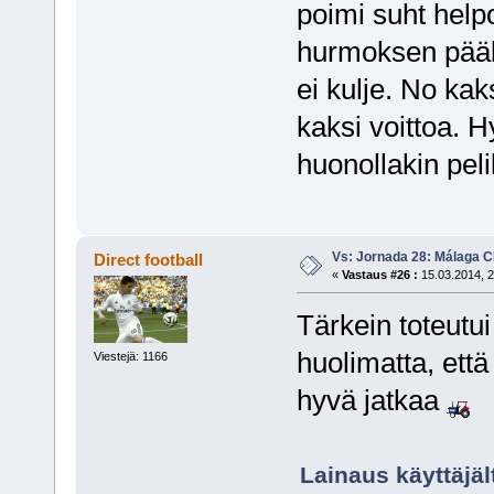
poimi suht helpo
hurmoksen pääll
ei kulje. No kaks
kaksi voittoa. 
huonollakin peli
Vs: Jornada 28: Málaga CF
Direct football
«
Vastaus #26 :
15.03.2014, 2
Tärkein toteutui e
huolimatta, että
Viestejä: 1166
hyvä jatkaa
Lainaus käyttäjäl