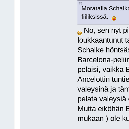
Moratalla Schalk
fiiliksissä.
No, sen nyt pi
loukkaantunut ta
Schalke höntsäs
Barcelona-peliin
pelaisi, vaikka
Ancelottin tuntie
valeysinä ja täm
pelata valeysiä
Mutta eiköhän B
mukaan ) ole k