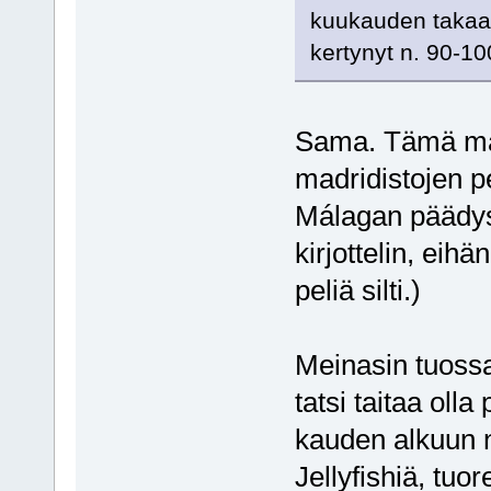
kuukauden takaa 
kertynyt n. 90-100
Sama. Tämä maal
madridistojen pe
Málagan päädyss
kirjottelin, eih
peliä silti.)
Meinasin tuossa
tatsi taitaa oll
kauden alkuun nä
Jellyfishiä, tuor