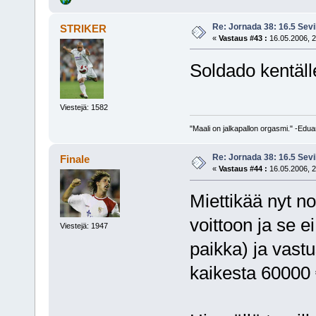
Re: Jornada 38: 16.5 Sevil
STRIKER
«
Vastaus #43 :
16.05.2006, 2
Soldado kentäl
Viestejä: 1582
"Maali on jalkapallon orgasmi." -Edu
Re: Jornada 38: 16.5 Sevil
Finale
«
Vastaus #44 :
16.05.2006, 2
Miettikää nyt no
voittoon ja se ei
Viestejä: 1947
paikka) ja vastu
kaikesta 60000 