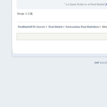
" La Saeta Rubia es el Real Madrid"
¡
Sivuja:
1
2
[
3
]
RealMadridFIN::foorum
»
Real Madrid
»
Keskustelua Real Madridista
»
Aih
SMF 2.0.1