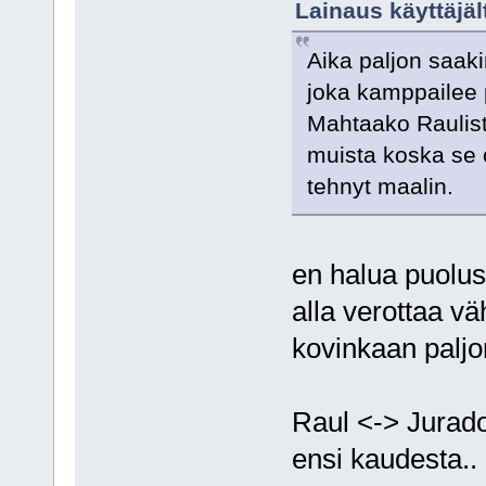
Lainaus käyttäjäl
Aika paljon saaki
joka kamppailee 
Mahtaako Raulist
muista koska se 
tehnyt maalin.
en halua puolus
alla verottaa v
kovinkaan paljon
Raul <-> Jurado
ensi kaudesta..