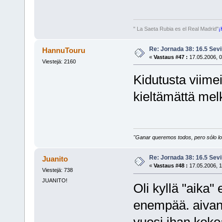
" La Saeta Rubia es el Real Madrid"
¡
Re: Jornada 38: 16.5 Sevil
HannuTouru
«
Vastaus #47 :
17.05.2006, 0
Viestejä: 2160
Kidutusta viimei
kieltämättä mel
"Ganar queremos todos, pero sólo los
Re: Jornada 38: 16.5 Sevil
Juanito
«
Vastaus #48 :
17.05.2006, 1
Viestejä: 738
JUANITO!
Oli kyllä "aika" 
enempää. aivan 