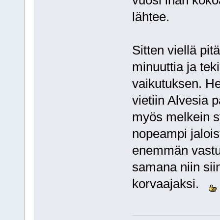
vuosi ihan koko
lähtee.
Sitten viellä pi
minuuttia ja tek
vaikutuksen. Het
vietiin Alvesia
myös melkein syö
nopeampi jalois
enemmän vastuut
samana niin sii
korvaajaksi.