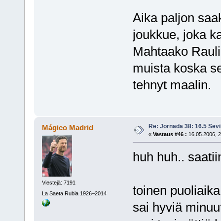
Aika paljon saak
joukkue, joka k
Mahtaako Raulis
muista koska se
tehnyt maalin.
Re: Jornada 38: 16.5 Sevil
Mágico Madrid
«
Vastaus #46 :
16.05.2006, 2
huh huh.. saatii
Viestejä: 7191
toinen puoliaika 
La Saeta Rubia 1926–2014
sai hyviä minuu