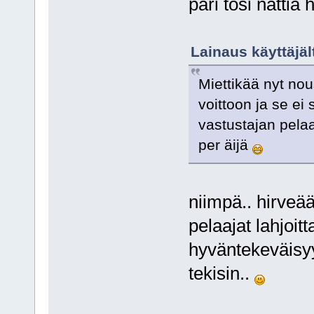
pari tosi nättiä 
Lainaus käyttäjäl
Miettikää nyt nous
voittoon ja se ei 
vastustajan pelaa
per äijä
niimpä.. hirveää
pelaajat lahjoi
hyväntekeväisyyt
tekisin..