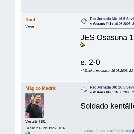
Re: Jornada 38: 16.5 Sevil
Raul
«
Vastaus #41 :
16.05.2006, 2
Vieras
JES Osasuna 1-
e. 2-0
«
Viimeksi muokattu: 16.05.2006, 23.05
Re: Jornada 38: 16.5 Sevil
Mágico Madrid
«
Vastaus #42 :
16.05.2006, 2
Soldado kentäll
Viestejä: 7191
La Saeta Rubia 1926–2014
" La Saeta Rubia es el Real Madrid"
¡