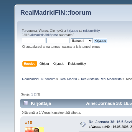
RealMadridFIN::foorum
Tervetuloa,
Vieras
. Ole hyvä ja
kirjaudu
tai
rekisteröidy
.
Jäikö
aktivointisähköposti
saamatta?
Kirjautuaksesi anna tunnus, salasana ja istuntosi pituus
Etusivu
Ohjeet
Kirjaudu
Rekisteröidy
RealMadridFIN::foorum
»
Real Madrid
»
Keskustelua Real Madridista
»
Aih
Sivuja:
1
2
[
3
]
Kirjoittaja
Aihe: Jornada 38: 16.5 
0 jäsentä ja 1 Vieras katselee tätä aihetta.
Re: Jornada 38: 16.5 Sevil
#10
«
Vastaus #40 :
16.05.2006, 2