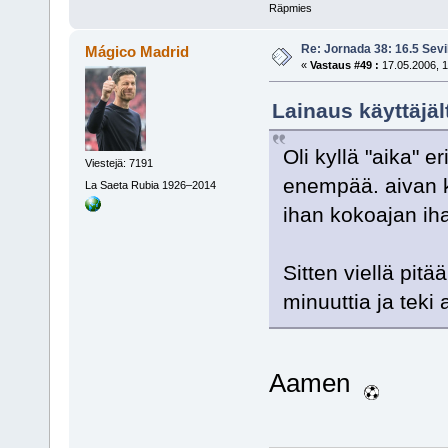
Räpmies
Re: Jornada 38: 16.5 Sevil
Mágico Madrid
«
Vastaus #49 :
17.05.2006, 1
Lainaus käyttäjäl
Oli kyllä "aika" e
Viestejä: 7191
enempää. aivan k
La Saeta Rubia 1926–2014
ihan kokoajan iha
Sitten viellä pitä
minuuttia ja teki
Aamen