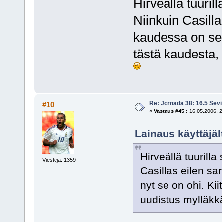
Hirveällä tuuril
Niinkuin Casilla
kaudessa on se, 
tästä kaudesta,
Re: Jornada 38: 16.5 Sevil
#10
«
Vastaus #45 :
16.05.2006, 2
Lainaus käyttäjäl
Hirveällä tuurilla
Viestejä: 1359
Casillas eilen sa
nyt se on ohi. Ki
uudistus mylläkk