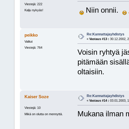
Viestejä: 222
Niin onnii.
Kalju nykyäs!
Re:Kannattajayhdistys
peikko
«
Vastaus #13 :
30.12.2002, 2
Valitut
Viestejä: 764
Voisin ryhtyä jä
pitämään sisäll
oltaisiin.
Re:Kannattajayhdistys
Kaiser Soze
«
Vastaus #14 :
03.01.2003, 1
Viestejä: 10
Mukana ilman 
Mikä on olutta on mennyttä.