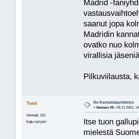
Madrid -faniyh
vastausvaihtoeh
saanut jopa ko
Madridin kannatt
ovatko nuo kolm
virallisia jäsen
Pilkuviilausta, 
Re:Kannattajayhdistys
Tomí
«
Vastaus #9 :
09.12.2002, 14
Viestejä: 222
Itse tuon gallu
Kalju nykyäs!
mielestä Suomess