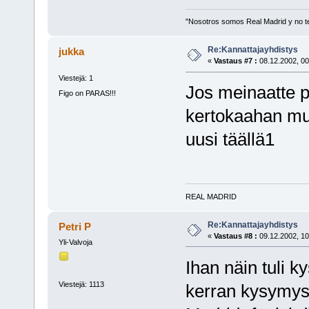
"Nosotros somos Real Madrid y no t
Re:Kannattajayhdistys
jukka
«
Vastaus #7 :
08.12.2002, 00
Viestejä: 1
Jos meinaatte p
Figo on PARAS!!!
kertokaahan mull
uusi täällä1
REAL MADRID
Re:Kannattajayhdistys
Petri P
«
Vastaus #8 :
09.12.2002, 10
Yli-Valvoja
Ihan näin tuli k
Viestejä: 1113
kerran kysymys k