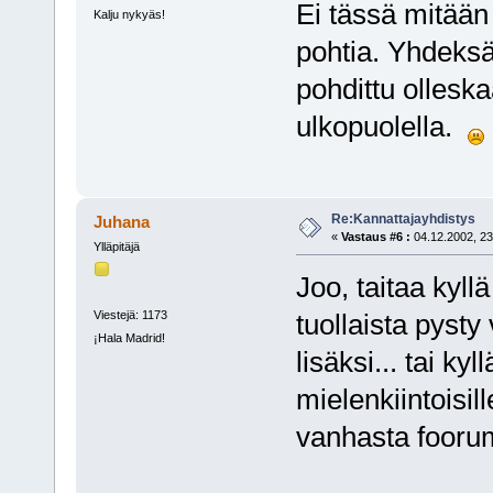
Ei tässä mitään 
Kalju nykyäs!
pohtia. Yhdeks
pohdittu ollesk
ulkopuolella.
Re:Kannattajayhdistys
Juhana
«
Vastaus #6 :
04.12.2002, 23
Ylläpitäjä
Joo, taitaa kyll
Viestejä: 1173
tuollaista pyst
¡Hala Madrid!
lisäksi... tai ky
mielenkiintoisill
vanhasta foorum