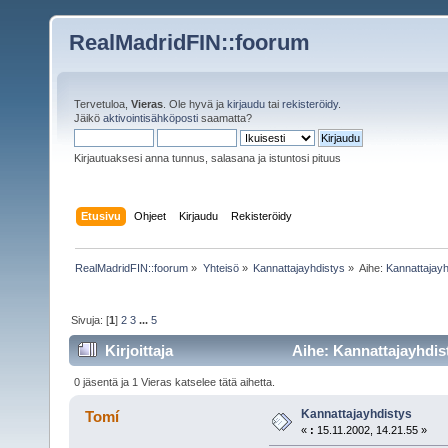
RealMadridFIN::foorum
Tervetuloa,
Vieras
. Ole hyvä ja
kirjaudu
tai
rekisteröidy
.
Jäikö
aktivointisähköposti
saamatta?
Kirjautuaksesi anna tunnus, salasana ja istuntosi pituus
Etusivu
Ohjeet
Kirjaudu
Rekisteröidy
RealMadridFIN::foorum
»
Yhteisö
»
Kannattajayhdistys
»
Aihe:
Kannattajayh
Sivuja: [
1
]
2
3
...
5
Kirjoittaja
Aihe: Kannattajayhdist
0 jäsentä ja 1 Vieras katselee tätä aihetta.
Kannattajayhdistys
Tomí
«
:
15.11.2002, 14.21.55 »