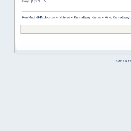
Sivuja: [
1
]
2
3
...
5
RealMadridFIN::foorum
»
Yhteisö
»
Kannattajayhdistys
»
Aihe:
Kannattajayh
SMF 2.0.1