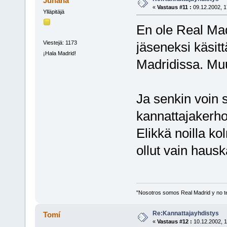
Juhana
«
Vastaus #11 :
09.12.2002, 1
Ylläpitäjä
En ole Real Mad
Viestejä: 1173
jäseneksi käsit
¡Hala Madrid!
Madridissa. Muu
Ja senkin voin s
kannattajakerho
Elikkä noilla ko
ollut vain hausk
"Nosotros somos Real Madrid y no t
Re:Kannattajayhdistys
Tomí
«
Vastaus #12 :
10.12.2002, 1