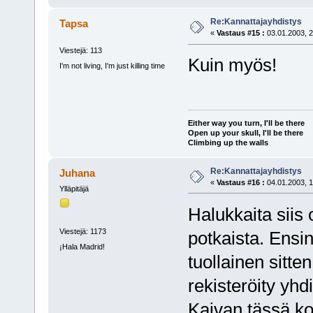
Re:Kannattajayhdistys
Tapsa
«
Vastaus #15 :
03.01.2003, 2
Viestejä: 113
Kuin myös!
I'm not living, I'm just killing time
Either way you turn, I'll be there
Open up your skull, I'll be there
Climbing up the walls
Re:Kannattajayhdistys
Juhana
«
Vastaus #16 :
04.01.2003, 1
Ylläpitäjä
Halukkaita siis 
Viestejä: 1173
potkaista. Ensin 
¡Hala Madrid!
tuollainen sitten
rekisteröity yhdi
Kaivan tässä ko