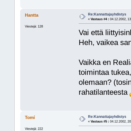
Re:Kannattajayhdistys
Hantta
«
Vastaus #4 :
04.12.2002, 13
Viestejä: 128
Vai että liittyisi
Heh, vaikea sa
Vaikka en Reali
toimintaa tukea
olemaan? (tosin 
rahatilanteesta
Re:Kannattajayhdistys
Tomí
«
Vastaus #5 :
04.12.2002, 20
Viestejä: 222