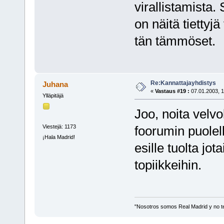
virallistamista.
on näitä tiettyj
tän tämmöset.
Re:Kannattajayhdistys
Juhana
«
Vastaus #19 :
07.01.2003, 1
Ylläpitäjä
Joo, noita velv
Viestejä: 1173
foorumin puolel
¡Hala Madrid!
esille tuolta jo
topiikkeihin.
"Nosotros somos Real Madrid y no t