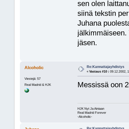
sen olen laitta
siinä tekstin pe
Juhana puolesta
jälkimmäiseen. T
jäsen.
Re:Kannattajayhdistys
Alcoholic
«
Vastaus #10 :
09.12.2002, 1
Viestejä: 57
Messissä oon 
Real Madrid & HJK
HJK Nyt Ja Ainiaan
Real Madrid Forever
-Alcoholic-
Re:Kannattajayhdistys