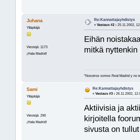
Re:Kannattajayhdistys
Juhana
«
Vastaus #2 :
25.11.2002, 12
Ylläpitäjä
Eihän noistakaan
Viestejä: 1173
mitkä nyttenkin o
¡Hala Madrid!
"Nosotros somos Real Madrid y no t
Re:Kannattajayhdistys
Sami
«
Vastaus #3 :
26.11.2002, 12.
Ylläpitäjä
Aktiivisia ja akt
Viestejä: 290
kirjoitella foor
¡Hala Madrid!
sivusta on tullu