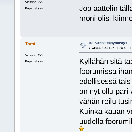
Viestejä: 222
Joo aattelin täl
Kalju nykyäs!
moni olisi kiin
Re:Kannattajayhdistys
Tomí
«
Vastaus #1 :
25.11.2002, 11
Viestejä: 222
Kyllähän sitä ta
Kalju nykyäs!
foorumissa ihan
edellisessä tais
on nyt ollu pari 
vähän reilu tusi
Kuinka kauan vei
uudella foorumil