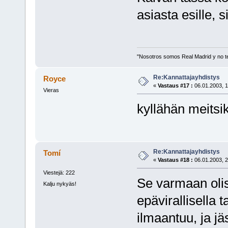
asiasta esille, s
"Nosotros somos Real Madrid y no t
Re:Kannattajayhdistys
Royce
«
Vastaus #17 :
06.01.2003, 1
Vieras
kyllähän meitsiki
Re:Kannattajayhdistys
Tomí
«
Vastaus #18 :
06.01.2003, 2
Viestejä: 222
Se varmaan olis
Kalju nykyäs!
epävirallisella t
ilmaantuu, ja jä