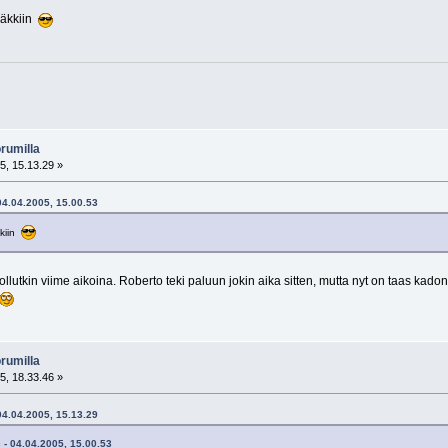
 bäkkiin
rumilla
5, 15.13.29 »
 04.04.2005, 15.00.53
kkiin
lutkin viime aikoina. Roberto teki paluun jokin aika sitten, mutta nyt on taas kadon
rumilla
5, 18.33.46 »
 04.04.2005, 15.13.29
c - 04.04.2005, 15.00.53