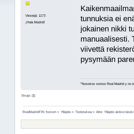
Kaikenmaailman 
Viestejä: 1173
tunnuksia ei en
¡Hala Madrid!
jokainen nikki 
manuaalisesti. 
viivettä rekist
pysymään pare
"Nosotros somos Real Madrid y no t
Sivuja: [
1
]
RealMadridFIN::foorum
»
Ylläpito
»
Tiedotuksia
»
Aihe:
Ylläpito aktivoi tästä