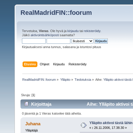
RealMadridFIN::foorum
Tervetuloa,
Vieras
. Ole hyvä ja
kirjaudu
tai
rekisteröidy
.
Jäikö
aktivointisähköposti
saamatta?
Kirjautuaksesi anna tunnus, salasana ja istuntosi pituus
Etusivu
Ohjeet
Kirjaudu
Rekisteröidy
RealMadridFIN::foorum
»
Ylläpito
»
Tiedotuksia
»
Aihe:
Ylläpito aktivoi tästä
Sivuja: [
1
]
Kirjoittaja
Aihe: Ylläpito aktivoi 
0 jäsentä ja 1 Vieras katselee tätä aihetta.
Ylläpito aktivoi tästä läh
Juhana
«
:
26.11.2006, 17.38.30 »
Ylläpitäjä