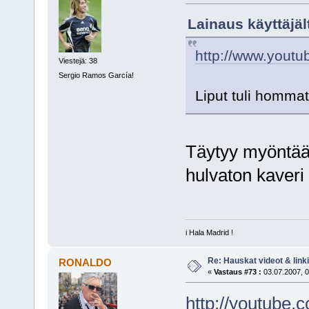
Lainaus käyttäjäl
http://www.yout
Viestejä: 38
Sergio Ramos García!
Liput tuli homma
Täytyy myöntää,
hulvaton kaver
i Hala Madrid !
Re: Hauskat videot & linki
RONALDO
«
Vastaus #73 :
03.07.2007, 0
http://youtub