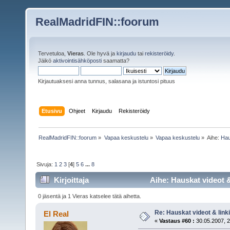
RealMadridFIN::foorum
Tervetuloa,
Vieras
. Ole hyvä ja
kirjaudu
tai
rekisteröidy
.
Jäikö
aktivointisähköposti
saamatta?
Kirjautuaksesi anna tunnus, salasana ja istuntosi pituus
Etusivu
Ohjeet
Kirjaudu
Rekisteröidy
RealMadridFIN::foorum
»
Vapaa keskustelu
»
Vapaa keskustelu
»
Aihe:
Hau
Sivuja:
1
2
3
[
4
]
5
6
...
8
Kirjoittaja
Aihe: Hauskat videot &
0 jäsentä ja 1 Vieras katselee tätä aihetta.
Re: Hauskat videot & linki
El Real
«
Vastaus #60 :
30.05.2007, 2