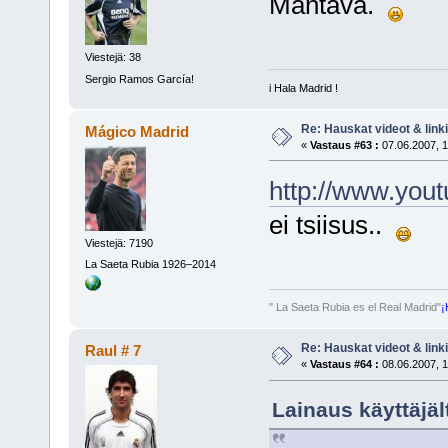
Mahtava.
Viestejä: 38
Sergio Ramos García!
i Hala Madrid !
Re: Hauskat videot & linki
Mágico Madrid
«
Vastaus #63 :
07.06.2007, 1
http://www.yo
ei tsiisus..
Viestejä: 7190
La Saeta Rubia 1926–2014
" La Saeta Rubia es el Real Madrid"
¡
Re: Hauskat videot & linki
Raul # 7
«
Vastaus #64 :
08.06.2007, 1
Lainaus käyttäjäl