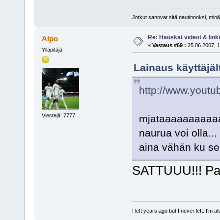
Jotkut sanovat sitä nautinnoksi, minä
Re: Hauskat videot & linki
Alpo
«
Vastaus #69 :
25.06.2007, 1
Ylläpitäjä
Lainaus käyttäjäl
http://www.you
Viestejä: 7777
mjataaaaaaaaaaah
naurua voi olla...
aina vähän ku se 
SATTUUU!!! Par
I left years ago but I never left. I'm 