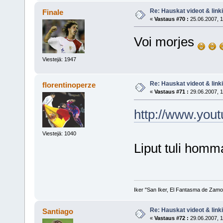
Re: Hauskat videot & linki
Finale
«
Vastaus #70 :
25.06.2007, 1
Voi morjes
Viestejä: 1947
Re: Hauskat videot & linki
florentinoperze
«
Vastaus #71 :
29.06.2007, 1
http://www.yo
Viestejä: 1040
Liput tuli homm
Iker "San Iker, El Fantasma de Zamor
Re: Hauskat videot & linki
Santiago
«
Vastaus #72 :
29.06.2007, 1