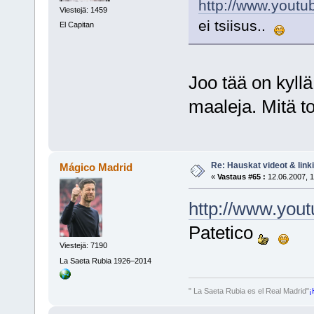
http://www.yout
Viestejä: 1459
ei tsiisus..
El Capitan
Joo tää on kyll
maaleja. Mitä toi
Re: Hauskat videot & linki
Mágico Madrid
«
Vastaus #65 :
12.06.2007, 1
http://www.yo
Patetico
Viestejä: 7190
La Saeta Rubia 1926–2014
" La Saeta Rubia es el Real Madrid"
¡