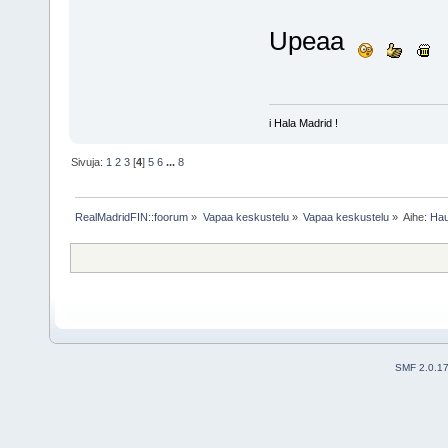
Upeaa
i Hala Madrid !
Sivuja:
1
2
3
[
4
]
5
6
...
8
RealMadridFIN::foorum
»
Vapaa keskustelu
»
Vapaa keskustelu
»
Aihe:
Hau
SMF 2.0.1