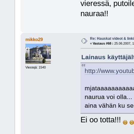
vieressä, putoi
nauraa!!
Re: Hauskat videot & linki
mikko29
«
Vastaus #68 :
25.06.2007, 1
Lainaus käyttäjäl
Viestejä: 1540
http://www.you
mjataaaaaaaaaaah
naurua voi olla...
aina vähän ku se 
Ei oo totta!!!