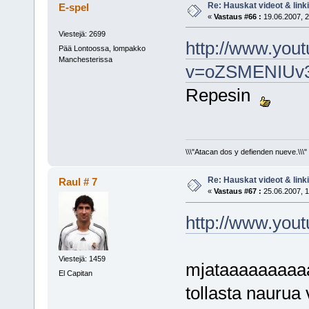
Re: Hauskat videot & linki
E-spel
«
Vastaus #66 :
19.06.2007, 2
Viestejä: 2699
http://www.you
Pää Lontoossa, lompakko
Manchesterissa
v=oZSMENIUv3
Repesin
\\\"Atacan dos y defienden nueve.\\\"
Re: Hauskat videot & linki
Raul # 7
«
Vastaus #67 :
25.06.2007, 1
http://www.yo
Viestejä: 1459
mjataaaaaaaaaa
El Capitan
tollasta naurua v