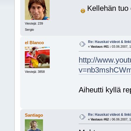
Kellehän tuo 
Viestejä: 239
Sergio
Re: Hauskat videot & linki
el Blanco
«
Vastaus #61 :
03.06.2007, 1
http://www.you
v=nb3mshCWmg
Viestejä: 3858
Aiheutti kyllä r
Re: Hauskat videot & linki
Santiago
«
Vastaus #62 :
06.06.2007, 1