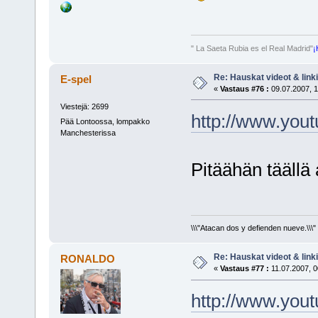
" La Saeta Rubia es el Real Madrid"
¡
Re: Hauskat videot & linki
E-spel
«
Vastaus #76 :
09.07.2007, 1
Viestejä: 2699
http://www.you
Pää Lontoossa, lompakko
Manchesterissa
Pitäähän täällä
\\\"Atacan dos y defienden nueve.\\\"
Re: Hauskat videot & linki
RONALDO
«
Vastaus #77 :
11.07.2007, 0
http://www.you