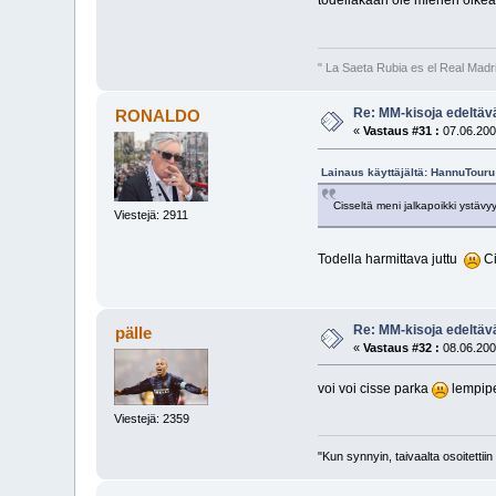
todellakaan ole miehen oikea p
" La Saeta Rubia es el Real Madr
Re: MM-kisoja edeltävä
RONALDO
«
Vastaus #31 :
07.06.200
Lainaus käyttäjältä: HannuTouru
Cisseltä meni jalkapoikki ystäv
Viestejä: 2911
Todella harmittava juttu
Ci
Re: MM-kisoja edeltävä
pälle
«
Vastaus #32 :
08.06.200
voi voi cisse parka
lempipe
Viestejä: 2359
"Kun synnyin, taivaalta osoitettii