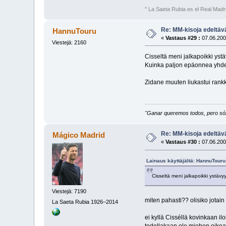
" La Saeta Rubia es el Real Madr
Re: MM-kisoja edeltävä
HannuTouru
«
Vastaus #29 :
07.06.200
Viestejä: 2160
Cisseltä meni jalkapoikki ys
Kuinka paljon epäonnea yhdell
Zidane muuten liukastui rankk
"Ganar queremos todos, pero sólo
Re: MM-kisoja edeltävä
Mágico Madrid
«
Vastaus #30 :
07.06.200
Lainaus käyttäjältä: HannuTouru
Cisseltä meni jalkapoikki ystäv
Viestejä: 7190
miten pahasti?? olisiko jotai
La Saeta Rubia 1926–2014
ei kyllä Cisséllä kovinkaan ilo