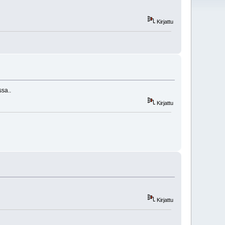
Kirjattu
ssa..
Kirjattu
Kirjattu