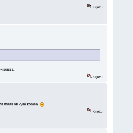
Kirjattu
kisoissa.
Kirjattu
ma maali oli kyllä komea
Kirjattu