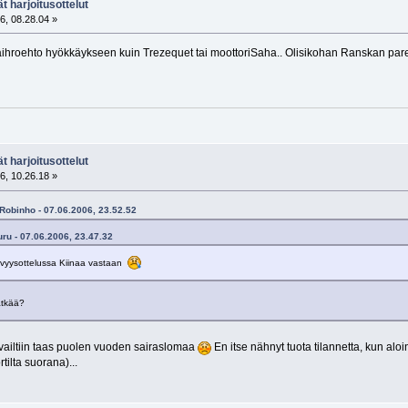
t harjoitusottelut
6, 08.28.04 »
ihroehto hyökkäykseen kuin Trezequet tai moottoriSaha.. Olisikohan Ranskan parem
t harjoitusottelut
6, 10.26.18 »
=Robinho - 07.06.2006, 23.52.52
ru - 07.06.2006, 23.47.32
tävyysottelussa Kiinaa vastaan
ätkää?
vailtiin taas puolen vuoden sairaslomaa
En itse nähnyt tuota tilannetta, kun al
tilta suorana)...