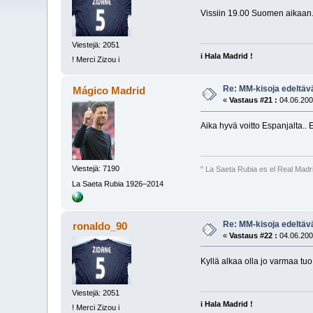
Vissiin 19.00 Suomen aikaan.
Viestejä: 2051
i Hala Madrid !
! Merci Zizou i
Re: MM-kisoja edeltävä
Mágico Madrid
«
Vastaus #21 :
04.06.200
Aika hyvä voitto Espanjalta.. 
Viestejä: 7190
" La Saeta Rubia es el Real Madr
La Saeta Rubia 1926–2014
Re: MM-kisoja edeltävä
ronaldo_90
«
Vastaus #22 :
04.06.200
Kyllä alkaa olla jo varmaa tu
Viestejä: 2051
i Hala Madrid !
! Merci Zizou i