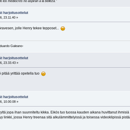
 los mediocres no aspiran a la belleza."
t harjoitusottelut
6, 23.11.40 »
Gravesen, jolle Henry tekee tepposet...
-Eduardo Galeano-
t harjoitusottelut
6, 23.33.43 »
pitää yrittää opetella tuo
t harjoitusottelut
6, 10.00.08 »
nryltä jopa ihan suunniteltu kikka. Eikös tuo tuossa kauden aikana huvittanut ihmisiä m
y linkki, jossa Henry treenaa sitä alkulämmittelyissä ja toisessa videoklipissä pist