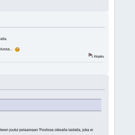
alla.
telussa...
Kirjattu
älkeen joutui pelaamaan 'Poolissa oikealla laidalla, joka ei