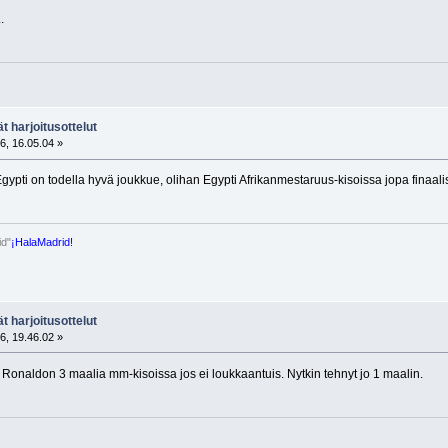
.
t harjoitusottelut
6, 16.05.04 »
Egypti on todella hyvä joukkue, olihan Egypti Afrikanmestaruus-kisoissa jopa finaali
id"
¡HalaMadrid!
t harjoitusottelut
6, 19.46.02 »
o Ronaldon 3 maalia mm-kisoissa jos ei loukkaantuis. Nytkin tehnyt jo 1 maalin.