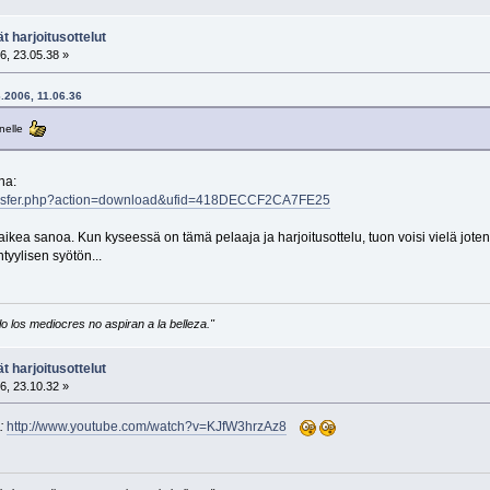
t harjoitusottelut
6, 23.05.38 »
6.2006, 11.06.36
anelle
na:
ransfer.php?action=download&ufid=418DECCF2CA7FE25
 vaikea sanoa. Kun kyseessä on tämä pelaaja ja harjoitusottelu, tuon voisi vielä jo
yylisen syötön...
 los mediocres no aspiran a la belleza."
t harjoitusottelut
6, 23.10.32 »
:
http://www.youtube.com/watch?v=KJfW3hrzAz8