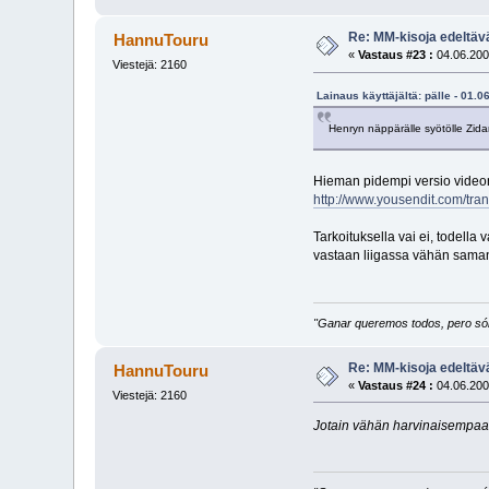
Re: MM-kisoja edeltävä
HannuTouru
«
Vastaus #23 :
04.06.200
Viestejä: 2160
Lainaus käyttäjältä: pälle - 01.0
Henryn näppärälle syötölle Zid
Hieman pidempi versio video
http://www.yousendit.com/t
Tarkoituksella vai ei, todella
vastaan liigassa vähän samant
"Ganar queremos todos, pero sólo
Re: MM-kisoja edeltävä
HannuTouru
«
Vastaus #24 :
04.06.200
Viestejä: 2160
Jotain vähän harvinaisempaa