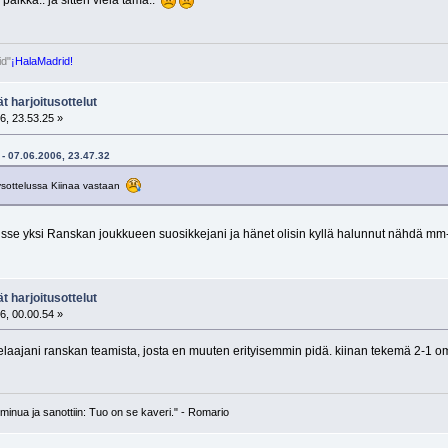
aikka.. ja sitten vielä tämä..
id"
¡HalaMadrid!
t harjoitusottelut
6, 23.53.25 »
 - 07.06.2006, 23.47.32
yysottelussa Kiinaa vastaan
sse yksi Ranskan joukkueen suosikkejani ja hänet olisin kyllä halunnut nähdä mm-
t harjoitusottelut
6, 00.00.54 »
laajani ranskan teamista, josta en muuten erityisemmin pidä. kiinan tekemä 2-1 o
n minua ja sanottiin: Tuo on se kaveri." - Romario