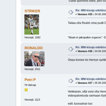
"Ganar queremos todos, pero sólo
Re: MM-kisoja edeltävä
STRIKER
«
Vastaus #25 :
04.06.200
Taitaa olla Realin oma juutti 
Viestejä: 1582
"Maali on jalkapallon orgasmi." 
Re: MM-kisoja edeltävä
RONALDO
«
Vastaus #26 :
04.06.200
Onpa komee toi Henryn syöttö 
Viestejä: 2911
Re: MM-kisoja edeltävä
Petri P
«
Vastaus #27 :
05.06.200
Yli-Valvoja
Veikkaisin, että voisi olla He
videopalvelusta varmaan löyty
Viestejä: 1113
edit: tuossahan tuo: