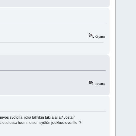
Kirjattu
Kirjattu
yös syötöllä, joka lähtikin tukijalalla? Jostain
ää ottelussa tuommoisen syötön joukkuetoverille..?