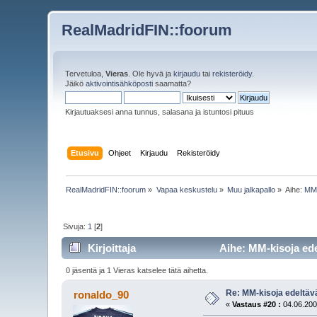
RealMadridFIN::foorum
Tervetuloa,
Vieras
. Ole hyvä ja
kirjaudu
tai
rekisteröidy
.
Jäikö
aktivointisähköposti
saamatta?
Kirjautuaksesi anna tunnus, salasana ja istuntosi pituus
Etusivu
Ohjeet
Kirjaudu
Rekisteröidy
RealMadridFIN::foorum
»
Vapaa keskustelu
»
Muu jalkapallo
»
Aihe:
MM-
Sivuja:
1
[
2
]
Kirjoittaja
Aihe: MM-kisoja edel
0 jäsentä ja 1 Vieras katselee tätä aihetta.
Re: MM-kisoja edeltävä
ronaldo_90
«
Vastaus #20 :
04.06.200