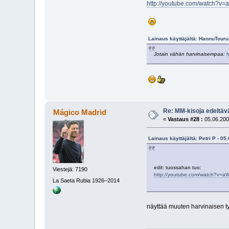
http://youtube.com/watch?
Lainaus käyttäjältä: HannuTouru
Jotain vähän harvinaisempaa:
Re: MM-kisoja edeltävä
Mágico Madrid
«
Vastaus #28 :
05.06.200
Lainaus käyttäjältä: Petri P - 05
edit: tuossahan tuo:
Viestejä: 7190
http://youtube.com/watch?v=
La Saeta Rubia 1926–2014
näyttää muuten harvinaisen t