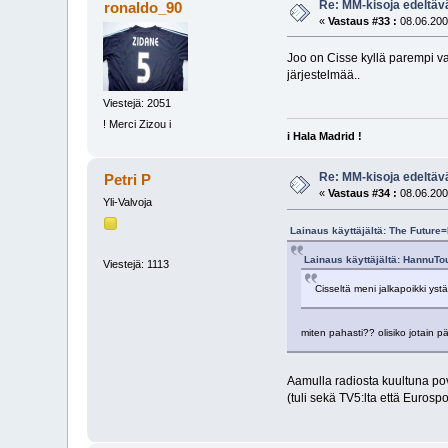
Re: MM-kisoja edeltävä
ronaldo_90
«
Vastaus #33 :
08.06.200
Joo on Cisse kyllä parempi va
järjestelmää..
Viestejä: 2051
! Merci Zizou i
i Hala Madrid !
Re: MM-kisoja edeltävä
Petri P
«
Vastaus #34 :
08.06.200
Yli-Valvoja
Lainaus käyttäjältä: The Future
Lainaus käyttäjältä: HannuTou
Viestejä: 1113
Cisseltä meni jalkapoikki ys
miten pahasti?? olisiko jotain p
Aamulla radiosta kuultuna po
(tuli sekä TV5:lta että Eurospor