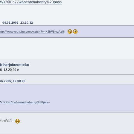
v=aWYfXlCo77w&search=henry%20pass
 - 04.06.2006, 23.10.32
http://www.youtube.com/watch?v=KJfW3hrzAz8
t harjoitusottelut
6, 13.20.29 »
.06.2006, 10.00.08
aWYfXlCo77w&search=henry%20pass
yhmältä..