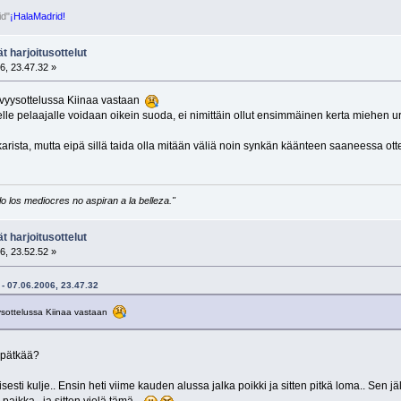
id"
¡HalaMadrid!
t harjoitusottelut
6, 23.47.32 »
tävyysottelussa Kiinaa vastaan
e pelaajalle voidaan oikein suoda, ei nimittäin ollut ensimmäinen kerta miehen ur
arista, mutta eipä sillä taida olla mitään väliä noin synkän käänteen saaneessa ot
 los mediocres no aspiran a la belleza."
t harjoitusottelut
6, 23.52.52 »
 - 07.06.2006, 23.47.32
yysottelussa Kiinaa vastaan
n pätkää?
isesti kulje.. Ensin heti viime kauden alussa jalka poikki ja sitten pitkä loma.. Sen j