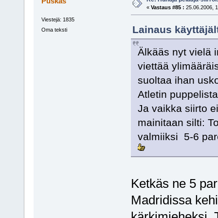
Puskas
«
Vastaus #85 :
25.06.2006, 1
Viestejä: 1835
Lainaus käyttäjäl
Oma teksti
Älkääs nyt vielä 
viettää ylimääräi
suoltaa ihan usk
Atletin puppelist
Ja vaikka siirto e
mainitaan silti: T
valmiiksi 5-6 p
Ketkäs ne 5 par
Madridissa keh
kärkimieheksi. T