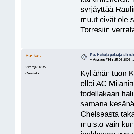
syrjäyttää Raul
muut eivät ole s
Torresiin verrat
Re: Huhuja pelaaja-siirroi
Puskas
«
Vastaus #86 :
25.06.2006, 1
Viestejä: 1835
Kyllähän tuon 
Oma teksti
ellei AC Milania
todellakaan hal
samana kesänä. 
Chelseasta taka
muisto vain kun