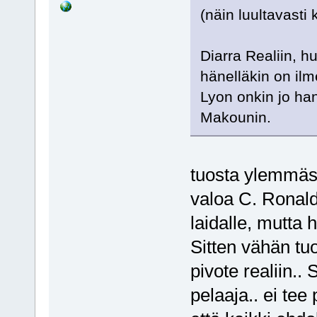
(näin luultavasti 
Diarra Realiin, h
hänelläkin on il
Lyon onkin jo han
Makounin.
tuosta ylemmäst
valoa C. Ronaldo
laidalle, mutta 
Sitten vähän tuo
pivote realiin.
pelaaja.. ei tee