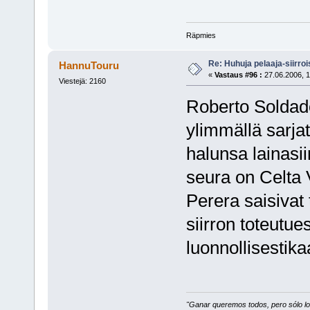
Räpmies
Re: Huhuja pelaaja-siirroi
HannuTouru
«
Vastaus #96 :
27.06.2006, 1
Viestejä: 2160
Roberto Soldad
ylimmällä sarjat
halunsa lainasii
seura on Celta 
Perera saisivat 
siirron toteutue
luonnollisestik
"Ganar queremos todos, pero sólo los