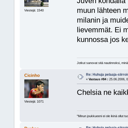
Juven kohdalla 
muun lähteen mu
Viestejä: 1540
milanin ja muide
lievemmät. Ei mi
kunnossa jos ker
Jotkut sanovat sitä nautinnoksi, minä
Re: Huhuja pelaaja-siirroi
Cicinho
«
Vastaus #84 :
25.06.2006, 0
Chelsia ne kaikk
Viestejä: 1071
"Minun joukkueeni ei ole ikinä ollut
Re: Huhuja pelaaja-siirroi