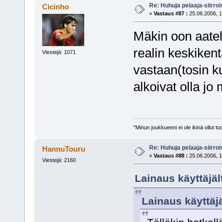
Re: Huhuja pelaaja-siirroi
Cicinho
«
Vastaus #87 :
25.06.2006, 1
Mäkin oon aatel
realin keskikent
Viestejä: 1071
vastaan(tosin k
alkoivat olla jo
"Minun joukkueeni ei ole ikinä ollut
Re: Huhuja pelaaja-siirroi
HannuTouru
«
Vastaus #88 :
25.06.2006, 1
Viestejä: 2160
Lainaus käyttäjäl
Lainaus käyttäj