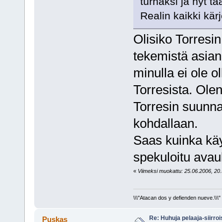
turhaksi ja nyt t
Realin kaikki kä
Olisiko Torresin 
tekemistä asian
minulla ei ole o
Torresista. Olen
Torresin suunna
kohdallaan.
Saas kuinka kä
spekuloitu ava
«
Viimeksi muokattu: 25.06.2006, 20.5
\\\"Atacan dos y defienden nueve.\\\"
Re: Huhuja pelaaja-siirroi
Puskas