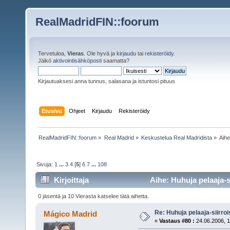
RealMadridFIN::foorum
Tervetuloa,
Vieras
. Ole hyvä ja
kirjaudu
tai
rekisteröidy
.
Jäikö
aktivointisähköposti
saamatta?
Kirjautuaksesi anna tunnus, salasana ja istuntosi pituus
Etusivu
Ohjeet
Kirjaudu
Rekisteröidy
RealMadridFIN::foorum
»
Real Madrid
»
Keskustelua Real Madridista
»
Aih
Sivuja:
1
...
3
4
[
5
]
6
7
...
108
Kirjoittaja
Aihe: Huhuja pelaaja-s
0 jäsentä ja 10 Vierasta katselee tätä aihetta.
Re: Huhuja pelaaja-siirroi
Mágico Madrid
«
Vastaus #80 :
24.06.2006, 1