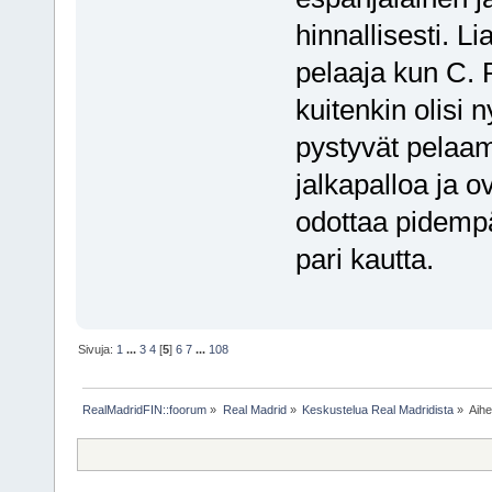
hinnallisesti. L
pelaaja kun C. 
kuitenkin olisi n
pystyvät pelaa
jalkapalloa ja ov
odottaa pidemp
pari kautta.
Sivuja:
1
...
3
4
[
5
]
6
7
...
108
RealMadridFIN::foorum
»
Real Madrid
»
Keskustelua Real Madridista
»
Aih