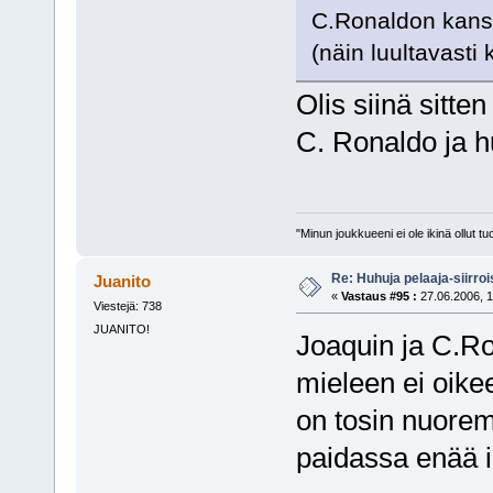
C.Ronaldon kanssa
(näin luultavasti 
Olis siinä sitte
C. Ronaldo ja 
"Minun joukkueeni ei ole ikinä ollut
Re: Huhuja pelaaja-siirroi
Juanito
«
Vastaus #95 :
27.06.2006, 1
Viestejä: 738
JUANITO!
Joaquin ja C.Ro
mieleen ei oike
on tosin nuorem
paidassa enää i