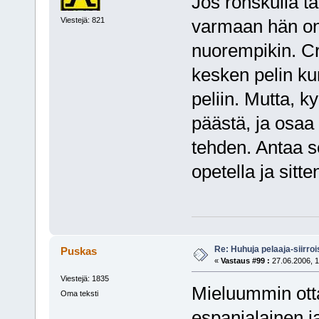
Jos ronskulla ta
varmaan hän on
Viestejä: 821
nuorempikin. Cr
kesken pelin ku
peliin. Mutta, k
päästä, ja osaa 
tehden. Antaa 
opetella ja sit
Re: Huhuja pelaaja-siirroi
Puskas
«
Vastaus #99 :
27.06.2006, 1
Viestejä: 1835
Mieluummin otta
Oma teksti
espanjalainen j