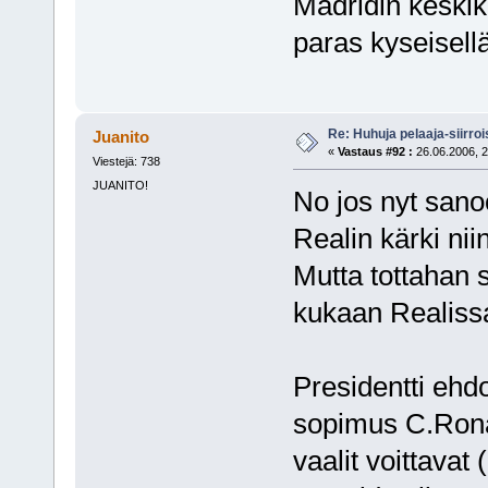
Madridin keskik
paras kyseisellä
Re: Huhuja pelaaja-siirroi
Juanito
«
Vastaus #92 :
26.06.2006, 2
Viestejä: 738
JUANITO!
No jos nyt sano
Realin kärki nii
Mutta tottahan 
kukaan Realiss
Presidentti ehd
sopimus C.Ronal
vaalit voittavat 