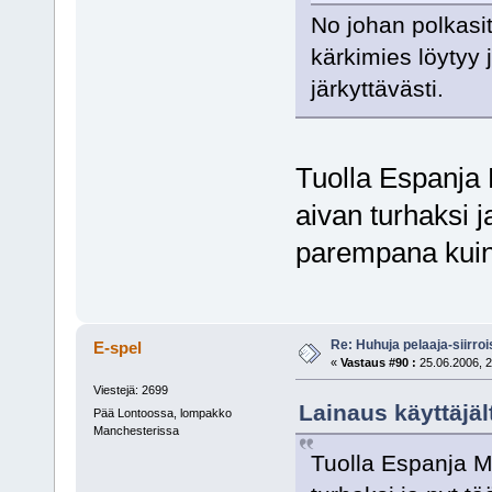
No johan polkasi
kärkimies löytyy 
järkyttävästi.
Tuolla Espanja 
aivan turhaksi j
parempana kuin
Re: Huhuja pelaaja-siirroi
E-spel
«
Vastaus #90 :
25.06.2006, 2
Viestejä: 2699
Lainaus käyttäjäl
Pää Lontoossa, lompakko
Manchesterissa
Tuolla Espanja M