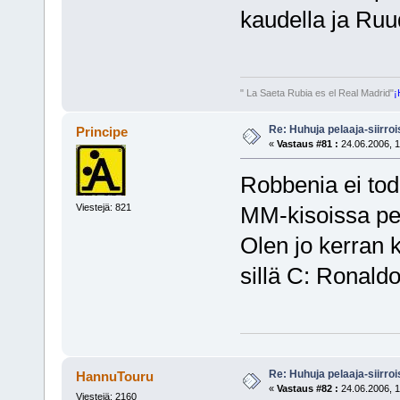
kaudella ja Ruud
" La Saeta Rubia es el Real Madrid"
¡
Re: Huhuja pelaaja-siirroi
Principe
«
Vastaus #81 :
24.06.2006, 1
Robbenia ei tod
MM-kisoissa pela
Viestejä: 821
Olen jo kerran 
sillä C: Ronald
Re: Huhuja pelaaja-siirroi
HannuTouru
«
Vastaus #82 :
24.06.2006, 1
Viestejä: 2160