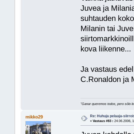
Juvea ja Milania
suhtauden koko 
Milanin tai Juve
siirtomarkkinoil
kova liikenne...
Ja vastaus edell
C.Ronaldon ja 
"Ganar queremos todos, pero sólo los
Re: Huhuja pelaaja-siirroi
mikko29
«
Vastaus #83 :
24.06.2006, 1