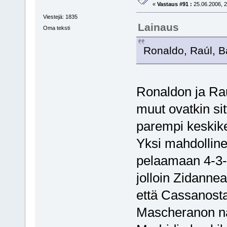
«
Vastaus #91 :
25.06.2006, 2
Viestejä: 1835
Lainaus
Oma teksti
Ronaldo, Raúl, B
Ronaldon ja Rau
muut ovatkin si
parempi keskiken
Yksi mahdolline
pelaamaan 4-3-3
jolloin Zidannea 
että Cassanosta
Mascheranon näk