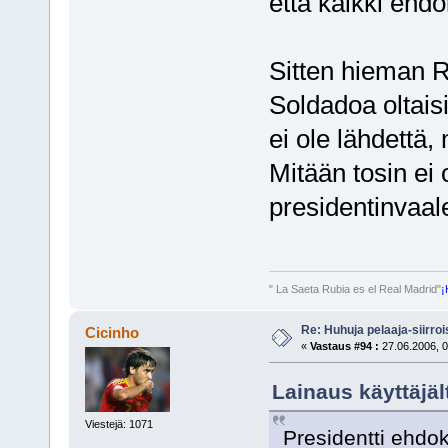
että kaikki ehdo
Sitten hieman R
Soldadoa oltais
ei ole lähdettä, 
Mitään tosin ei 
presidentinvaale
" La Saeta Rubia es el Real Madrid"
¡
Re: Huhuja pelaaja-siirroi
Cicinho
«
Vastaus #94 :
27.06.2006, 0
Lainaus käyttäjäl
Viestejä: 1071
Presidentti ehdo