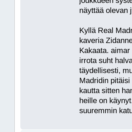
joukkueen syste
näyttää olevan 
Kyllä Real Madr
kaveria Zidanne
Kakaata. aimar o
irrota suht halv
täydellisesti, mu
Madridin pitäisi 
kautta sitten h
heille on käynyt
suuremmin katu