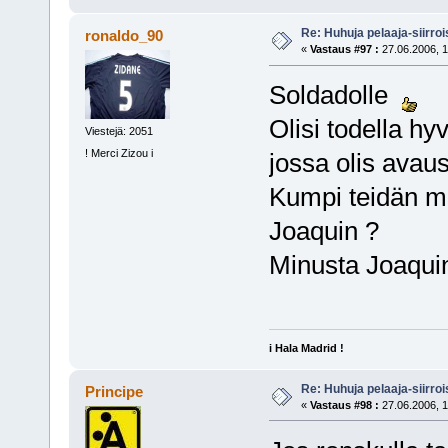
Re: Huhuja pelaaja-siirroi
ronaldo_90
«
Vastaus #97 :
27.06.2006, 1
Soldadolle
Olisi todella h
Viestejä: 2051
! Merci Zizou i
jossa olis ava
Kumpi teidän mi
Joaquin ?
Minusta Joaquin
i Hala Madrid !
Re: Huhuja pelaaja-siirroi
Principe
«
Vastaus #98 :
27.06.2006, 1