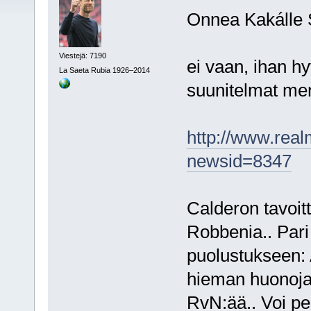
Onnea Kakálle
Viestejä: 7190
ei vaan, ihan h
La Saeta Rubia 1926–2014
suunitelmat men
http://www.real
newsid=8347
Calderon tavoit
Robbenia.. Pari
puolustukseen: 
hieman huonojau
RvN:ää.. Voi pe