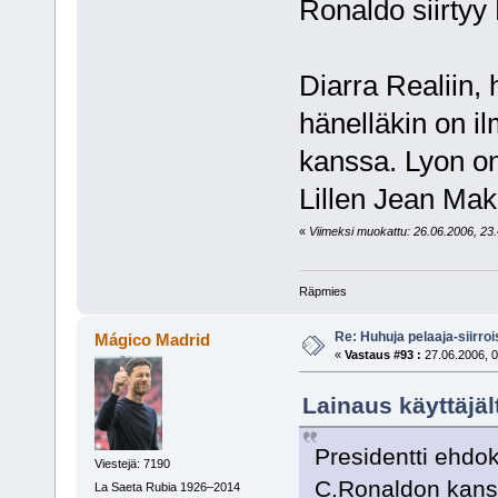
Ronaldo siirtyy 
Diarra Realiin, 
hänelläkin on i
kanssa. Lyon on
Lillen Jean Mak
«
Viimeksi muokattu: 26.06.2006, 23.4
Räpmies
Re: Huhuja pelaaja-siirroi
Mágico Madrid
«
Vastaus #93 :
27.06.2006, 0
Lainaus käyttäjäl
Presidentti ehdo
Viestejä: 7190
C.Ronaldon kanssa
La Saeta Rubia 1926–2014