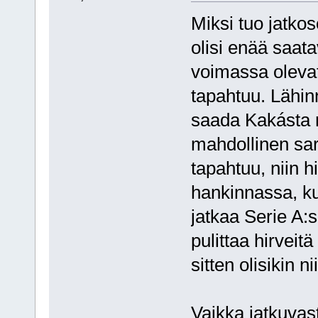
Miksi tuo jatkos
olisi enää saatav
voimassa olevat 
tapahtuu. Lähin
saada Kakásta
mahdollinen sar
tapahtuu, niin 
hankinnassa, ku
jatkaa Serie A:
pulittaa hirvei
sitten olisikin 
Vaikka jatkuvast