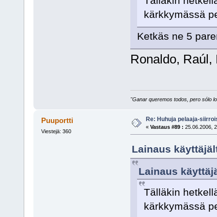
Tälläkin hetkel
kärkkymässä pe
Ketkäs ne 5 par
Ronaldo, Raúl,
"Ganar queremos todos, pero sólo los
Re: Huhuja pelaaja-siirroi
Puuportti
«
Vastaus #89 :
25.06.2006, 2
Viestejä: 360
Lainaus käyttäjäl
Lainaus käyttäj
Tälläkin hetkel
kärkkymässä pe