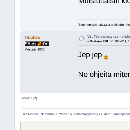
Muistuttaisin k
"Kun synnyin, taivaalta osoitettiin mi
Vs: Tilannepäivitys - yhdi
Huoltra
«
Vastaus #28 :
20.06.2011, 1
Viestejä: 1030
Jep jep
No ohjeita miten
Sivuja:
1
[
2
]
RealMadridFIN::foorum
»
Yhteisö
»
Kannattajayhdistys
»
Aihe:
Tilannepäivit