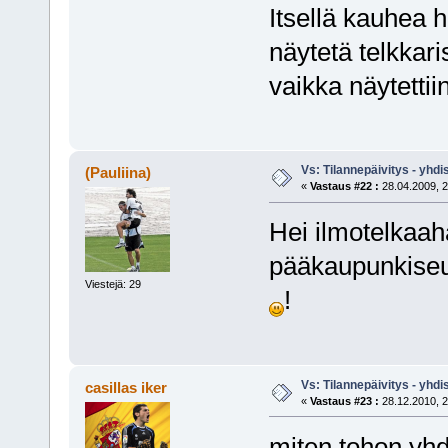
Itsellä kauhea 
näytetä telkkari
vaikka näytettii
Vs: Tilannepäivitys - yhdi
(Pauliina)
«
Vastaus #22 :
28.04.2009, 2
Hei ilmotelkaah
pääkaupunkiseu
Viestejä: 29
!
Vs: Tilannepäivitys - yhdi
casillas iker
«
Vastaus #23 :
28.12.2010, 2
miten tohon yhdi