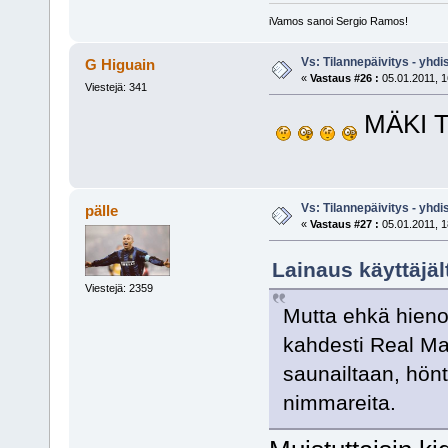
iVamos sanoi Sergio Ramos!
Vs: Tilannepäivitys - yhdi
G Higuain
«
Vastaus #26 :
05.01.2011, 1
Viestejä: 341
MÄKI 
Vs: Tilannepäivitys - yhdi
pälle
«
Vastaus #27 :
05.01.2011, 1
Lainaus käyttäjäl
Viestejä: 2359
Mutta ehkä hieno
kahdesti Real Ma
saunailtaan, hönts
nimmareita.