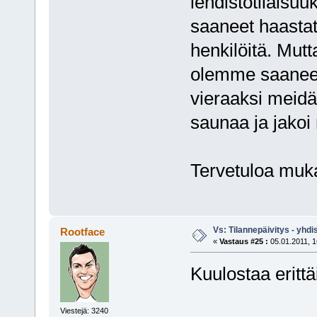
lehdistötilaisuu
saaneet haastate
henkilöitä. Mut
olemme saaneet
vieraaksi meidän
saunaa ja jakoi
Tervetuloa muk
Vs: Tilannepäivitys - yhdi
Rootface
«
Vastaus #25 :
05.01.2011, 1
Kuulostaa erittä
Viestejä: 3240