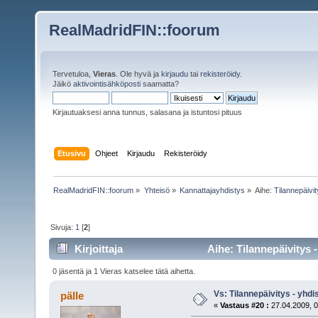
RealMadridFIN::foorum
Tervetuloa,
Vieras
. Ole hyvä ja
kirjaudu
tai
rekisteröidy
.
Jäikö
aktivointisähköposti
saamatta?
Kirjautuaksesi anna tunnus, salasana ja istuntosi pituus
Etusivu
Ohjeet
Kirjaudu
Rekisteröidy
RealMadridFIN::foorum
»
Yhteisö
»
Kannattajayhdistys
»
Aihe:
Tilannepäivit
Sivuja:
1
[
2
]
Kirjoittaja
Aihe: Tilannepäivitys -
0 jäsentä ja 1 Vieras katselee tätä aihetta.
Vs: Tilannepäivitys - yhdi
pälle
«
Vastaus #20 :
27.04.2009, 0