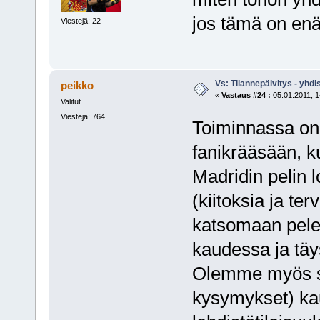
jos tämä on enä
Viestejä: 22
Vs: Tilannepäivitys - yhdi
peikko
«
Vastaus #24 :
05.01.2011, 1
Valitut
Viestejä: 764
Toiminnassa on.
fanikrääsään, ku
Madridin pelin l
(kiitoksia ja ter
katsomaan pelejä
kaudessa ja täys
Olemme myös sa
kysymykset) ka