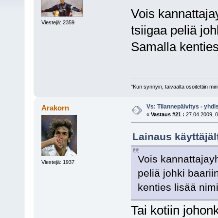
Vois kannattaja
Viestejä: 2359
tsiigaa peliä jo
Samalla kenties
"Kun synnyin, taivaalta osoitettiin mi
Vs: Tilannepäivitys - yhdi
Arakorn
«
Vastaus #21 :
27.04.2009, 0
Lainaus käyttäjält
Vois kannattajay
Viestejä: 1937
peliä johki baari
kenties lisää nim
Tai kotiin johon