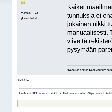
Kaikenmaailman 
Viestejä: 1173
tunnuksia ei en
¡Hala Madrid!
jokainen nikki 
manuaalisesti. 
viivettä rekist
pysymään pare
"Nosotros somos Real Madrid y no t
Sivuja: [
1
]
RealMadridFIN::foorum
»
Ylläpito
»
Tiedotuksia
»
Aihe:
Ylläpito aktivoi tästä