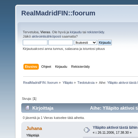
RealMadridFIN::foorum
Tervetuloa,
Vieras
. Ole hyvä ja
kirjaudu
tai
rekisteröidy
.
Jäikö
aktivointisähköposti
saamatta?
Kirjautuaksesi anna tunnus, salasana ja istuntosi pituus
Etusivu
Ohjeet
Kirjaudu
Rekisteröidy
RealMadridFIN::foorum
»
Ylläpito
»
Tiedotuksia
»
Aihe:
Ylläpito aktivoi tästä
Sivuja: [
1
]
Kirjoittaja
Aihe: Ylläpito aktivoi 
0 jäsentä ja 1 Vieras katselee tätä aihetta.
Ylläpito aktivoi tästä läh
Juhana
«
:
26.11.2006, 17.38.30 »
Ylläpitäjä