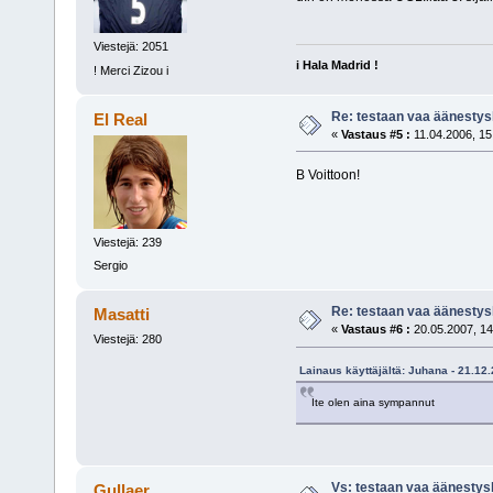
Viestejä: 2051
i Hala Madrid !
! Merci Zizou i
Re: testaan vaa äänest
El Real
«
Vastaus #5 :
11.04.2006, 15
B Voittoon!
Viestejä: 239
Sergio
Re: testaan vaa äänest
Masatti
«
Vastaus #6 :
20.05.2007, 14
Viestejä: 280
Lainaus käyttäjältä: Juhana - 21.12
Ite olen aina sympannut
Vs: testaan vaa äänest
Gullaer