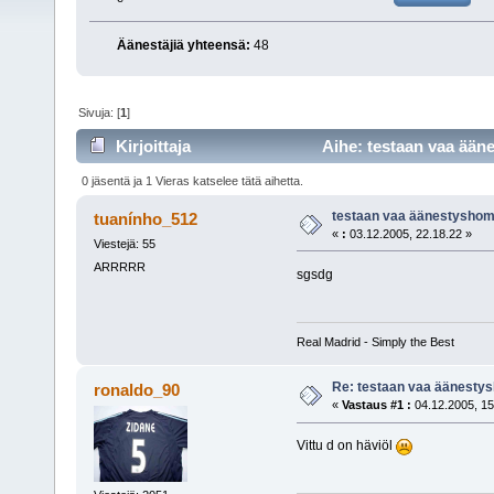
Äänestäjiä yhteensä:
48
Sivuja: [
1
]
Kirjoittaja
Aihe: testaan vaa ään
0 jäsentä ja 1 Vieras katselee tätä aihetta.
testaan vaa äänestysho
tuanínho_512
«
:
03.12.2005, 22.18.22 »
Viestejä: 55
ARRRRR
sgsdg
Real Madrid - Simply the Best
Re: testaan vaa äänest
ronaldo_90
«
Vastaus #1 :
04.12.2005, 15
Vittu d on häviöl