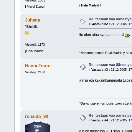
Viestejä: 2051
i Hala Madrid !
! Merci Zizou i
Re: testaan vaa äänest
Juhana
«
Vastaus #2 :
21.12.2005, 17
Ylläpitäjä
Ite olen aina sympannut e:tä
Viestejä: 1173
¡Hala Madrid!
"Nosotros somos Real Madrid y no t
Re: testaan vaa äänest
HannuTouru
«
Vastaus #3 :
21.12.2005, 17
Viestejä: 2160
a:n ja e:n kaksinkamppailu tulos
"Ganar queremos todos, pero sólo los
Re: testaan vaa äänest
ronaldo_90
«
Vastaus #4 :
21.12.2005, 17
d:n on menossa UCL:llää 3. sijall