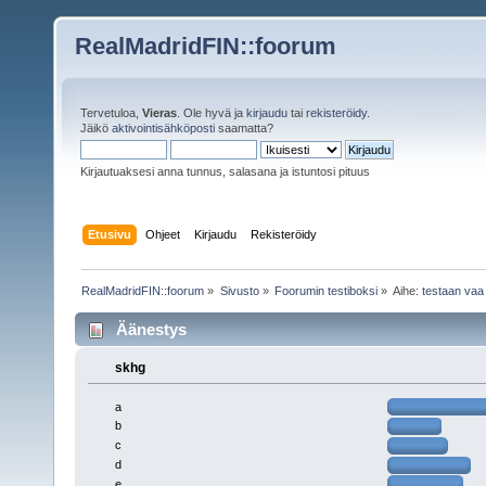
RealMadridFIN::foorum
Tervetuloa,
Vieras
. Ole hyvä ja
kirjaudu
tai
rekisteröidy
.
Jäikö
aktivointisähköposti
saamatta?
Kirjautuaksesi anna tunnus, salasana ja istuntosi pituus
Etusivu
Ohjeet
Kirjaudu
Rekisteröidy
RealMadridFIN::foorum
»
Sivusto
»
Foorumin testiboksi
»
Aihe:
testaan va
Äänestys
skhg
a
b
c
d
e