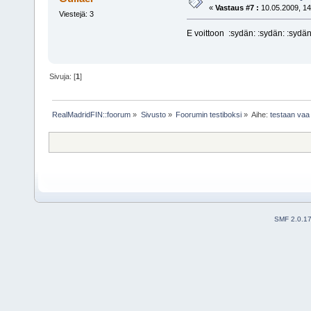
«
Vastaus #7 :
10.05.2009, 14
Viestejä: 3
E voittoon :sydän: :sydän: :sydän
Sivuja: [
1
]
RealMadridFIN::foorum
»
Sivusto
»
Foorumin testiboksi
»
Aihe:
testaan va
SMF 2.0.1