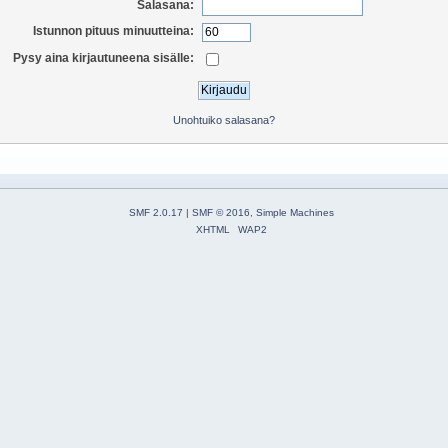
Salasana:
Istunnon pituus minuutteina:
Pysy aina kirjautuneena sisälle:
Unohtuiko salasana?
SMF 2.0.17
|
SMF © 2016
,
Simple Machines
XHTML
WAP2