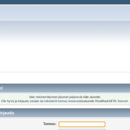
m!
Vain rekisteröityneet jäsenet pääsevät tälle alueelle.
Ole hyvä ja kirjaudu sisään tai
rekisteröi tunnus
keskustelualueelle RealMadridFIN::foorum.
irjaudu
Tunnus: