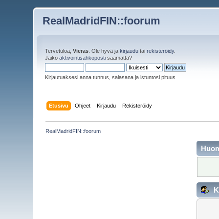
RealMadridFIN::foorum
Tervetuloa,
Vieras
. Ole hyvä ja
kirjaudu
tai
rekisteröidy
.
Jäikö
aktivointisähköposti
saamatta?
Kirjautuaksesi anna tunnus, salasana ja istuntosi pituus
Etusivu
Ohjeet
Kirjaudu
Rekisteröidy
RealMadridFIN::foorum
Huo
K