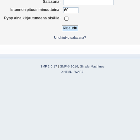
Salasana:
Istunnon pituus minuutteina:
Pysy aina kirjautuneena sisälle:
Unohtuiko salasana?
SMF 2.0.17
|
SMF © 2016
,
Simple Machines
XHTML
WAP2