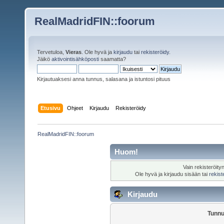
RealMadridFIN::foorum
Tervetuloa,
Vieras
. Ole hyvä ja
kirjaudu
tai
rekisteröidy
.
Jäikö
aktivointisähköposti
saamatta?
Kirjautuaksesi anna tunnus, salasana ja istuntosi pituus
Etusivu
Ohjeet
Kirjaudu
Rekisteröidy
RealMadridFIN::foorum
Huom!
Vain rekisteröity
Ole hyvä ja kirjaudu sisään tai
rekist
Kirjaudu
Tunnu