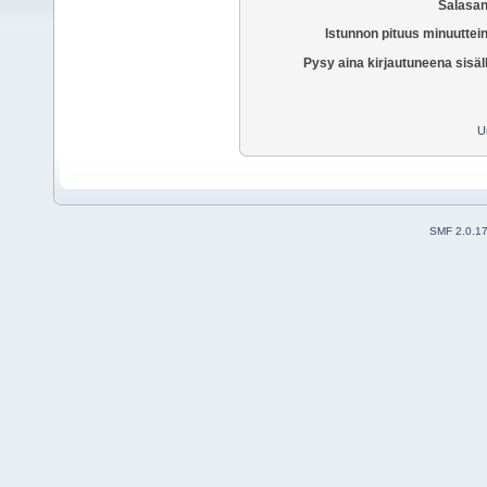
Salasan
Istunnon pituus minuuttei
Pysy aina kirjautuneena sisäl
U
SMF 2.0.1