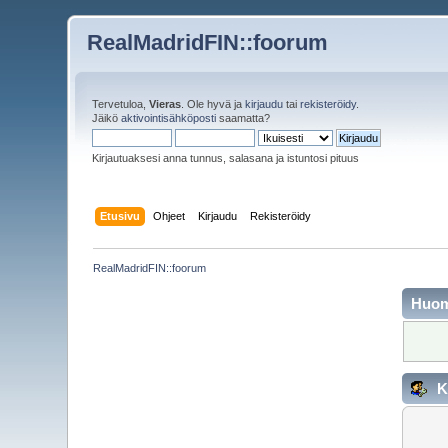
RealMadridFIN::foorum
Tervetuloa,
Vieras
. Ole hyvä ja
kirjaudu
tai
rekisteröidy
.
Jäikö
aktivointisähköposti
saamatta?
Kirjautuaksesi anna tunnus, salasana ja istuntosi pituus
Etusivu
Ohjeet
Kirjaudu
Rekisteröidy
RealMadridFIN::foorum
Huo
K