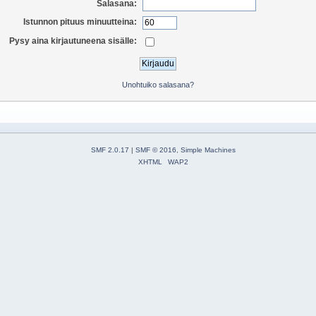
Salasana:
Istunnon pituus minuutteina:
Pysy aina kirjautuneena sisälle:
Unohtuiko salasana?
SMF 2.0.17
|
SMF © 2016
,
Simple Machines
XHTML
WAP2