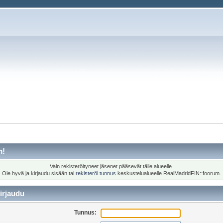
m!
Vain rekisteröityneet jäsenet pääsevät tälle alueelle.
Ole hyvä ja kirjaudu sisään tai
rekisteröi tunnus
keskustelualueelle RealMadridFIN::foorum.
irjaudu
Tunnus: