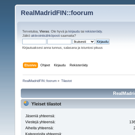
RealMadridFIN::foorum
Tervetuloa,
Vieras
. Ole hyvä ja
kirjaudu
tai
rekisteröidy
.
Jäikö
aktivointisähköposti
saamatta?
Kirjautuaksesi anna tunnus, salasana ja istuntosi pituus
Etusivu
Ohjeet
Kirjaudu
Rekisteröidy
RealMadridFIN::foorum
»
Tilastot
RealMadrid
Yleiset tilastot
Jäseniä yhteensä:
Viestejä yhteensä:
13
Aiheita yhteensä:
Kategorioita yhteensä: