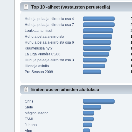
Top 10 -aiheet (vastausten perusteella)
Huhuja pelaaja-siirroista osa 4
Huhuja pelaaja-siirroista osa 7
Loukkaantumiset
Huhuja pelaaja-siirroista
Huhuja pelaaja-siirroista osa 6
Kuuntelussa nyt?
La Liga Priméra 05/06
Huhuja pelaaja-siirroista osa 3
Hienoja asioita
Pre-Season 2009
Eniten uusien aiheiden aloituksia
Chris
Siete
Mágico Madrid
TAMI
Juhana
Alpo