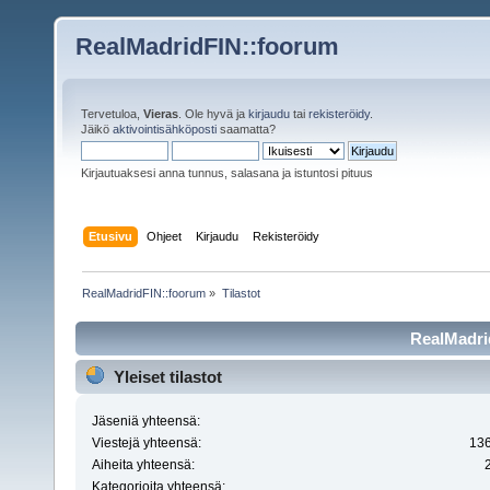
RealMadridFIN::foorum
Tervetuloa,
Vieras
. Ole hyvä ja
kirjaudu
tai
rekisteröidy
.
Jäikö
aktivointisähköposti
saamatta?
Kirjautuaksesi anna tunnus, salasana ja istuntosi pituus
Etusivu
Ohjeet
Kirjaudu
Rekisteröidy
RealMadridFIN::foorum
»
Tilastot
RealMadrid
Yleiset tilastot
Jäseniä yhteensä:
Viestejä yhteensä:
13
Aiheita yhteensä:
Kategorioita yhteensä: