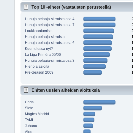
Top 10 -aiheet (vastausten perusteella)
Huhuja pelaaja-siirroista osa 4
Huhuja pelaaja-siirroista osa 7
Loukkaantumiset
Huhuja pelaaja-siirroista
Huhuja pelaaja-siirroista osa 6
Kuuntelussa nyt?
La Liga Priméra 05/06
Huhuja pelaaja-siirroista osa 3
Hienoja asioita
Pre-Season 2009
Eniten uusien aiheiden aloituksia
Chris
Siete
Mágico Madrid
TAMI
Juhana
Alpo