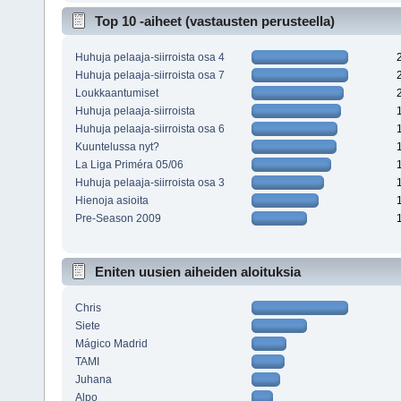
Top 10 -aiheet (vastausten perusteella)
Huhuja pelaaja-siirroista osa 4
Huhuja pelaaja-siirroista osa 7
Loukkaantumiset
Huhuja pelaaja-siirroista
Huhuja pelaaja-siirroista osa 6
Kuuntelussa nyt?
La Liga Priméra 05/06
Huhuja pelaaja-siirroista osa 3
Hienoja asioita
Pre-Season 2009
Eniten uusien aiheiden aloituksia
Chris
Siete
Mágico Madrid
TAMI
Juhana
Alpo