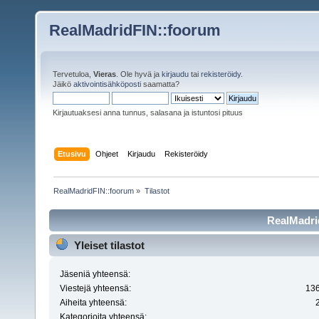
RealMadridFIN::foorum
Tervetuloa,
Vieras
. Ole hyvä ja
kirjaudu
tai
rekisteröidy
.
Jäikö
aktivointisähköposti
saamatta?
Kirjautuaksesi anna tunnus, salasana ja istuntosi pituus
Etusivu
Ohjeet
Kirjaudu
Rekisteröidy
RealMadridFIN::foorum
»
Tilastot
RealMadrid
Yleiset tilastot
Jäseniä yhteensä:
Viestejä yhteensä:
13
Aiheita yhteensä:
Kategorioita yhteensä: