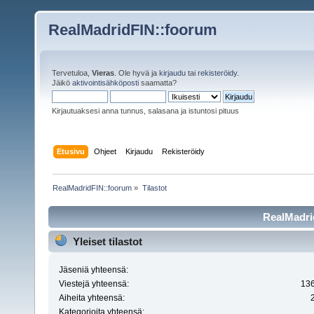
RealMadridFIN::foorum
Tervetuloa,
Vieras
. Ole hyvä ja
kirjaudu
tai
rekisteröidy
.
Jäikö
aktivointisähköposti
saamatta?
Kirjautuaksesi anna tunnus, salasana ja istuntosi pituus
Etusivu
Ohjeet
Kirjaudu
Rekisteröidy
RealMadridFIN::foorum
»
Tilastot
RealMadrid
Yleiset tilastot
Jäseniä yhteensä:
Viestejä yhteensä:
13
Aiheita yhteensä:
Kategorioita yhteensä: