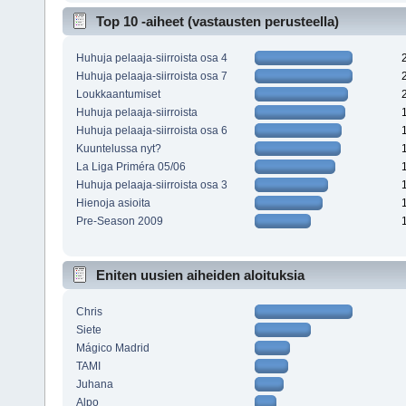
Top 10 -aiheet (vastausten perusteella)
Huhuja pelaaja-siirroista osa 4
Huhuja pelaaja-siirroista osa 7
Loukkaantumiset
Huhuja pelaaja-siirroista
Huhuja pelaaja-siirroista osa 6
Kuuntelussa nyt?
La Liga Priméra 05/06
Huhuja pelaaja-siirroista osa 3
Hienoja asioita
Pre-Season 2009
Eniten uusien aiheiden aloituksia
Chris
Siete
Mágico Madrid
TAMI
Juhana
Alpo