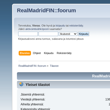
RealMadridFIN::foorum
Tervetuloa,
Vieras
. Ole hyvä ja
kirjaudu
tai
rekisteröidy
.
Jäikö
aktivointisähköposti
saamatta?
Kirjautuaksesi anna tunnus, salasana ja istuntosi pituus
Etusivu
Ohjeet
Kirjaudu
Rekisteröidy
RealMadridFIN::foorum
»
Tilastot
RealMadrid
Yleiset tilastot
Jäseniä yhteensä:
Viestejä yhteensä:
13
Aiheita yhteensä:
Kategorioita yhteensä: