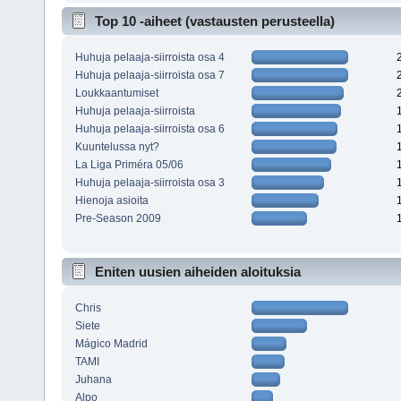
Top 10 -aiheet (vastausten perusteella)
Huhuja pelaaja-siirroista osa 4
Huhuja pelaaja-siirroista osa 7
Loukkaantumiset
Huhuja pelaaja-siirroista
Huhuja pelaaja-siirroista osa 6
Kuuntelussa nyt?
La Liga Priméra 05/06
Huhuja pelaaja-siirroista osa 3
Hienoja asioita
Pre-Season 2009
Eniten uusien aiheiden aloituksia
Chris
Siete
Mágico Madrid
TAMI
Juhana
Alpo