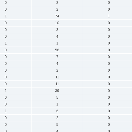
0
2
0
0
2
0
1
74
1
0
10
0
0
3
0
0
4
0
1
1
0
0
58
0
0
7
0
0
4
0
0
2
0
0
11
0
0
11
0
1
39
0
0
5
0
0
1
0
1
6
0
0
2
0
0
5
0
0
4
0