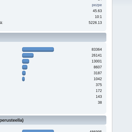
pezpe
45.63
10:1
ä:
5226.13
83364
26141
13001
8607
3187
1042
375
172
143
38
perusteella)