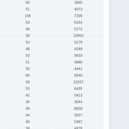
50
3665
51
4073
156
7209
53
6164
48
5172
58
10904
53
5179
48
4289
53
5633
51
4880
50
4441
60
8540
59
10257
53
6435
42
5413
36
3644
49
8828
44
5027
40
5387
38
4878