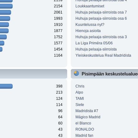
2159
Huhuja pelaaja-siirroista osa 4
2154
Loukkaantumiset
2061
Huhuja pelaaja-siirroista osa 7
1993
Huhuja pelaaja-siirroista osa 6
1910
Kuuntelussa nyt?
1877
Hienoja asioita
1752
Huhuja pelaaja-siirroista osa 3
1577
La Liga Priméra 05/06
1454
Huhuja pelaaja-siirroista
1164
Yleiskeskustelua Real Madridista
Pisimpään keskustelualueel
398
Chris
213
Alpo
124
TAMI
114
Siete
96
Madridista #7
64
Mágico Madrid
60
el Blanco
43
RONALDO
43
Madrid fan