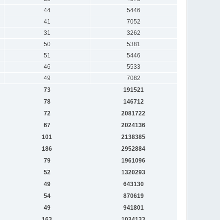
44
5446
41
7052
31
3262
50
5381
51
5446
46
5533
49
7082
73
191521
78
146712
72
2081722
67
2024136
101
2138385
186
2952884
79
1961096
52
1320293
49
643130
54
870619
49
941801
163
1034133