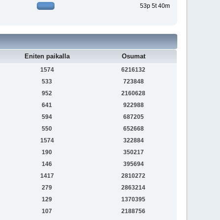
53p 5t 40m
Eniten paikalla
Osumat
1574
6216132
533
723848
952
2160628
641
922988
594
687205
550
652668
1574
322884
190
350217
146
395694
1417
2810272
279
2863214
129
1370395
107
2188756