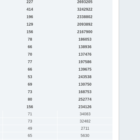
227
2693205
414
3242922
196
2338802
129
2093892
156
2167900
78
186053
66
138936
70
137476
77
197586
66
139675
53
243538
69
130750
73
168753
80
252774
156
234126
71
34083
73
32482
49
2711
65
5630