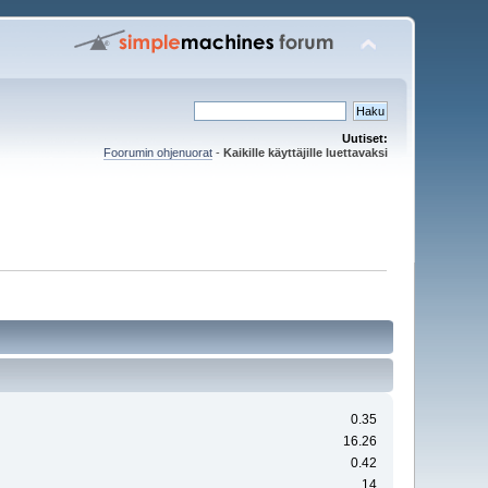
Uutiset:
Foorumin ohjenuorat
-
Kaikille käyttäjille luettavaksi
0.35
16.26
0.42
14