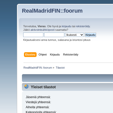
RealMadridFIN::foorum
Tervetuloa,
Vieras
. Ole hyvä ja
kirjaudu
tai
rekisteröidy
.
Jäikö
aktivointisähköposti
saamatta?
Kirjautuaksesi anna tunnus, salasana ja istuntosi pituus
Etusivu
Ohjeet
Kirjaudu
Rekisteröidy
RealMadridFIN::foorum
»
Tilastot
Yleiset tilastot
Jäseniä yhteensä:
Viestejä yhteensä:
Aiheita yhteensä:
Kategorioita yhteensä: