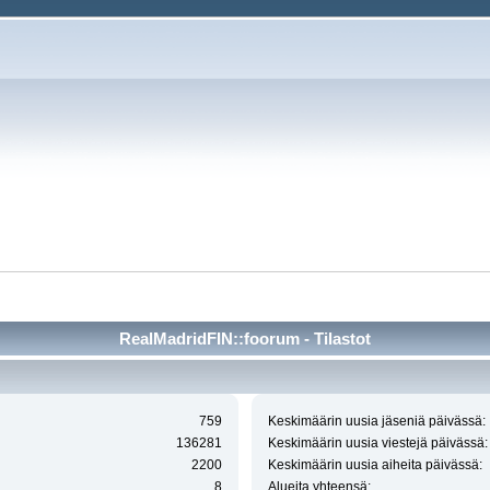
RealMadridFIN::foorum - Tilastot
759
Keskimäärin uusia jäseniä päivässä:
136281
Keskimäärin uusia viestejä päivässä:
2200
Keskimäärin uusia aiheita päivässä:
8
Alueita yhteensä: