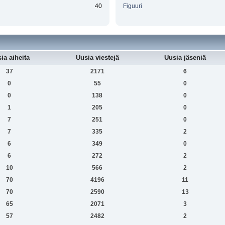
40
Figuuri
ia aiheita
Uusia viestejä
Uusia jäseniä
37
2171
6
0
55
0
0
138
0
1
205
0
7
251
0
7
335
2
6
349
0
6
272
2
10
566
2
70
4196
11
70
2590
13
65
2071
3
57
2482
2