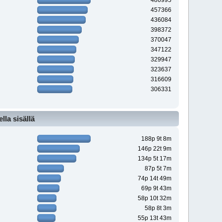
486995
457366
436084
398372
370047
347122
329947
323637
316609
306331
la sisällä
188p 9t 8m
146p 22t 9m
134p 5t 17m
87p 5t 7m
74p 14t 49m
69p 9t 43m
58p 10t 32m
58p 8t 3m
55p 13t 43m