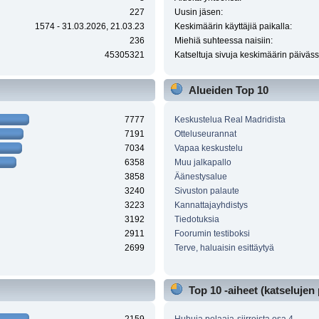
227
Uusin jäsen:
1574 - 31.03.2026, 21.03.23
Keskimäärin käyttäjiä paikalla:
236
Miehiä suhteessa naisiin:
45305321
Katseltuja sivuja keskimäärin päiväss
Alueiden Top 10
7777
Keskustelua Real Madridista
7191
Otteluseurannat
7034
Vapaa keskustelu
6358
Muu jalkapallo
3858
Äänestysalue
3240
Sivuston palaute
3223
Kannattajayhdistys
3192
Tiedotuksia
2911
Foorumin testiboksi
2699
Terve, haluaisin esittäytyä
Top 10 -aiheet (katselujen 