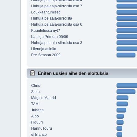
Huhuja pelaaja-siirroista osa 4
Huhuja pelaaja-siirroista osa 7
Loukkaantumiset
Huhuja pelaaja-siirroista
Huhuja pelaaja-siirroista osa 6
Kuuntelussa nyt?
La Liga Priméra 05/06
Huhuja pelaaja-siirroista osa 3
Hienoja asioita
Pre-Season 2009
Eniten uusien aiheiden aloituksia
Chris
Siete
Mágico Madrid
TAMI
Juhana
Alpo
Figuuri
HannuTouru
el Blanco