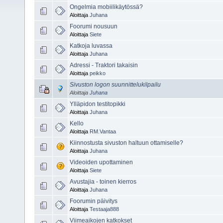
Ongelmia mobiilikäytössä?
Aloittaja
Juhana
Foorumi nousuun
Aloittaja
Siete
Katkoja luvassa
Aloittaja
Juhana
Adressi - Traktori takaisin
Aloittaja
peikko
Sivuston logon suunnittelukilpailu
Aloittaja
Juhana
Ylläpidon testitopikki
Aloittaja
Juhana
Kello
Aloittaja
RM.Vantaa
Kiinnostusta sivuston haltuun ottamiselle?
Aloittaja
Juhana
Videoiden upottaminen
Aloittaja
Siete
Avustajia - toinen kierros
Aloittaja
Juhana
Foorumin päivitys
Aloittaja
Testaaja888
Viimeaikojen katkokset