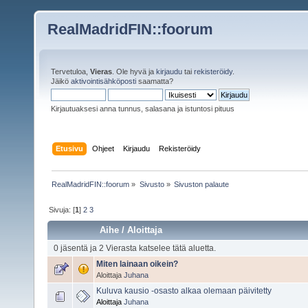
RealMadridFIN::foorum
Tervetuloa,
Vieras
. Ole hyvä ja
kirjaudu
tai
rekisteröidy
.
Jäikö
aktivointisähköposti
saamatta?
Kirjautuaksesi anna tunnus, salasana ja istuntosi pituus
Etusivu
Ohjeet
Kirjaudu
Rekisteröidy
RealMadridFIN::foorum
»
Sivusto
»
Sivuston palaute
Sivuja: [
1
]
2
3
Aihe
/
Aloittaja
0 jäsentä ja 2 Vierasta katselee tätä aluetta.
Miten lainaan oikein?
Aloittaja
Juhana
Kuluva kausio -osasto alkaa olemaan päivitetty
Aloittaja
Juhana