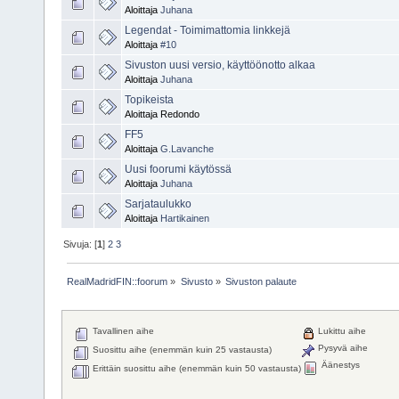
Aloittaja
Juhana
Legendat - Toimimattomia linkkejä
Aloittaja
#10
Sivuston uusi versio, käyttöönotto alkaa
Aloittaja
Juhana
Topikeista
Aloittaja Redondo
FF5
Aloittaja
G.Lavanche
Uusi foorumi käytössä
Aloittaja
Juhana
Sarjataulukko
Aloittaja
Hartikainen
Sivuja: [
1
]
2
3
RealMadridFIN::foorum
»
Sivusto
»
Sivuston palaute
Tavallinen aihe
Lukittu aihe
Pysyvä aihe
Suosittu aihe (enemmän kuin 25 vastausta)
Äänestys
Erittäin suosittu aihe (enemmän kuin 50 vastausta)