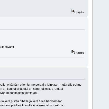
Kirjattu
itettavasti..
Kirjattu
lle, eikä näin ollen tunne pelaajia lainkaan, mutta silti puhuu
 on kuullut siitä, että on sanonut joskus rumasti
ivan idioottimaista toimintaa.
ella ketä pistää pihalle ja ketä tulee hankkimaan
n kisoja olisi ok, mutta että koko vitun joukkue...