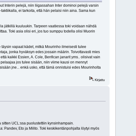
 Interin pelejä, niin liigassahan Inter dominoi pelejä varsin
ktiikalla, ei tarkoita, että hän pelaisi niin aina. Sama kun
a jätkillä kuuluukin. Tarpeen vaatiessa toki voidaan nähdä
aa. Toki asia olisi eri, jos tuo sumppu todella olisi Muorin
e täysin vapaat kädet, mitkä Mourinho ilmeisesti tulee
ntaja, jonka hyväksyn edes jossain määrin. Toivottavasti mies
että kaikki Essien, A. Cole, Benfican janarit yms.. olisivat vain
a pelaajaa jos tulee sisään, niin viime kausi on mennyt
 sisään jne... enkä usko, että tämä onnistuisi edes Mourinholta
Kirjattu
sa sitten UCL:ssa puolustettiin kynsinhampain.
a: Pandev, Eto ja Milito. Toki keskikentänpohjalta löytyi myös