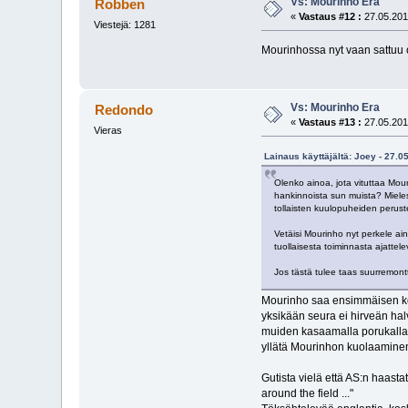
Vs: Mourinho Era
Robben
«
Vastaus #12 :
27.05.201
Viestejä: 1281
Mourinhossa nyt vaan sattuu 
Vs: Mourinho Era
Redondo
«
Vastaus #13 :
27.05.201
Vieras
Lainaus käyttäjältä: Joey - 27.0
Olenko ainoa, jota vituttaa Mour
hankinnoista sun muista? Mielest
tollaisten kuulopuheiden peruste
Vetäisi Mourinho nyt perkele ain
tuollaisesta toiminnasta ajattel
Jos tästä tulee taas suurremontti
Mourinho saa ensimmäisen ker
yksikään seura ei hirveän hal
muiden kasaamalla porukalla l
yllätä Mourinhon kuolaamine
Gutista vielä että AS:n haasta
around the field ..."