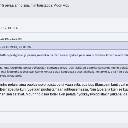
tti pelaajaringissä, niin haistappa Muori vittu.
, 17.13.32 »
5.2010, 03.36.54
 - 26.05.2010, 23.38.25
llättäis pelityylissä ja pelaisi joksenkin hieman Realin tyylistä peliä niin ei tarvitsisi fanien ruveta
ltua, että Mourinho pelaa pelkästään sumppupaskaa. Jos täällä on porukka katsonut Interin pelejä, 
 että Mourinho joskus pari-kolme kertaa pelaa kaudessa bussi-taktiikalla, ei tarkoita, että hän pel
sysipaskaa peliä.
nho pelaisi aina puolustusvoittoista peliä vaan siitä, että Los Blancosin fanit ovat ma
Bernabeulla kun ruvetaan puolustamaan johtoasemassa. Niin typerältä kuin se kuulos
kkihan sen tietävät. Mourinho osaa todellakin pelata hyökkäysvoittoistakin jalkapall