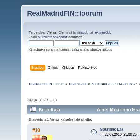
RealMadridFIN::foorum
Tervetuloa,
Vieras
. Ole hyvä ja
kirjaudu
tai
rekisteröidy
.
Jäikö
aktivointisähköposti
saamatta?
Kirjautuaksesi anna tunnus, salasana ja istuntosi pituus
Etusivu
Ohjeet
Kirjaudu
Rekisteröidy
RealMadridFIN::foorum
»
Real Madrid
»
Keskustelua Real Madridista
»
Sivuja: [
1
]
2
3
...
13
Kirjoittaja
Aihe: Mourinho Era 
0 jäsentä ja 1 Vieras katselee tätä aihetta.
Mourinho Era
#10
«
:
26.05.2010, 23.00.25 »