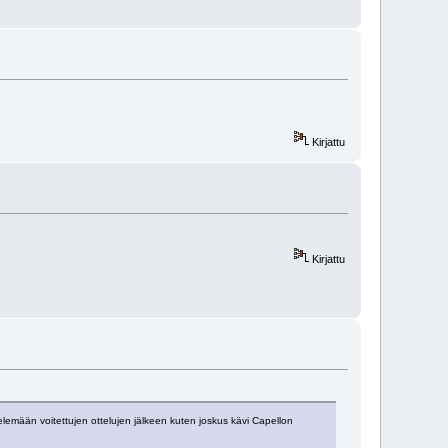
Kirjattu
Kirjattu
heltelemään voitettujen ottelujen jälkeen kuten joskus kävi Capellon