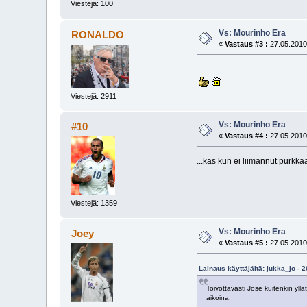
Viestejä: 100
Vs: Mourinho Era
RONALDO
«
Vastaus #3 :
27.05.2010
Viestejä: 2911
Vs: Mourinho Era
#10
«
Vastaus #4 :
27.05.2010
...kas kun ei liimannut purkka
Viestejä: 1359
Vs: Mourinho Era
Joey
«
Vastaus #5 :
27.05.2010
Lainaus käyttäjältä: jukka_jo - 
Toivottavasti Jose kuitenkin yllä
aikoina.