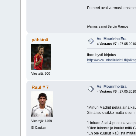
Paineet ovat varmasti ensimmä
iVamos sanoi Sergio Ramos!
Vs: Mourinho Era
pähkinä
«
Vastaus #7 :
27.05.2010
ihan hyvä kirjotus
http://www.urheilulehti.fi/ja
Viestejä: 800
Vs: Mourinho Era
Raul # 7
«
Vastaus #8 :
27.05.2010
"Minun Madrid pelaa aina kaun
Siinä iso otsikko mutta sitten 
Viestejä: 1459
"Haluan 3 tai 4 puolustavaa 
El Capitan
"Olen lukenut ja kuulut mitä 
"En ole kuullut Raúlista mitä