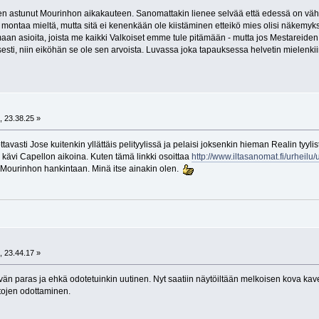
ten astunut Mourinhon aikakauteen. Sanomattakin lienee selvää että edessä on vähin
 montaa mieltä, mutta sitä ei kenenkään ole kiistäminen etteikö mies olisi näkemyk
aan asioita, joista me kaikki Valkoiset emme tule pitämään - mutta jos Mestareiden
esti, niin eiköhän se ole sen arvoista. Luvassa joka tapauksessa helvetin mielenkii
, 23.38.25 »
ottavasti Jose kuitenkin yllättäis pelityylissä ja pelaisi joksenkin hieman Realin tyylis
s kävi Capellon aikoina. Kuten tämä linkki osoittaa
http://www.iltasanomat.fi/urhei
iä Mourinhon hankintaan. Minä itse ainakin olen.
, 23.44.17 »
vän paras ja ehkä odotetuinkin uutinen. Nyt saatiin näytöiltään melkoisen kova kav
tojen odottaminen.