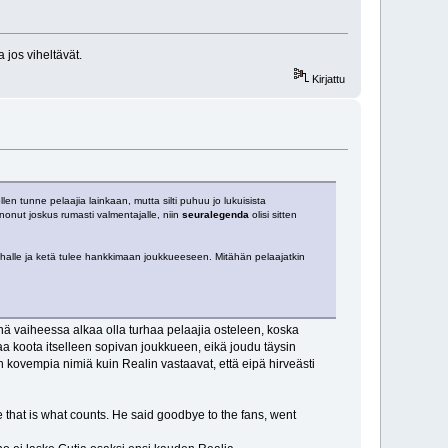
jos viheltävät.
Kirjattu
en tunne pelaajia lainkaan, mutta silti puhuu jo lukuisista
nonut joskus rumasti valmentajalle, niin
seuralegenda
olisi sitten
 pihalle ja ketä tulee hankkimaan joukkueeseen. Mitähän pelaajatkin
 vaiheessa alkaa olla turhaa pelaajia osteleen, koska
aa koota itselleen sopivan joukkueen, eikä joudu täysin
kovempia nimiä kuin Realin vastaavat, että eipä hirveästi
me that is what counts. He said goodbye to the fans, went