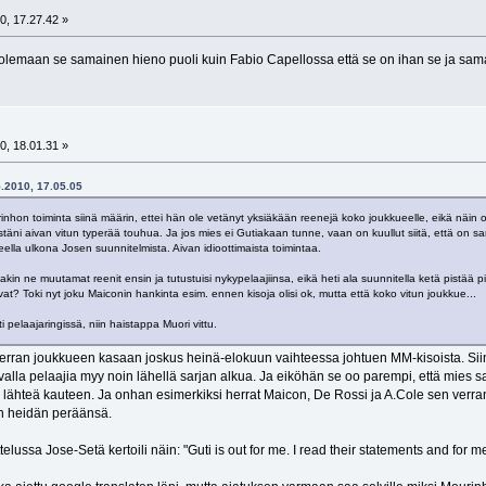
0, 17.27.42 »
olemaan se samainen hieno puoli kuin Fabio Capellossa että se on ihan se ja sama 
0, 18.01.31 »
5.2010, 17.05.05
inhon toiminta siinä määrin, ettei hän ole vetänyt yksiäkään reenejä koko joukkueelle, eikä näin oll
äni aivan vitun typerää touhua. Ja jos mies ei Gutiakaan tunne, vaan on kuullut siitä, että on sa
ella ulkona Josen suunnitelmista. Aivan idioottimaista toimintaa.
akin ne muutamat reenit ensin ja tutustuisi nykypelaajiinsa, eikä heti ala suunnitella ketä pistää
evat? Toki nyt joku Maiconin hankinta esim. ennen kisoja olisi ok, mutta että koko vitun joukkue...
 pelaajaringissä, niin haistappa Muori vittu.
ran joukkueen kasaan joskus heinä-elokuun vaihteessa johtuen MM-kisoista. Siinä
valla pelaajia myy noin lähellä sarjan alkua. Ja eiköhän se oo parempi, että mies s
ähteä kauteen. Ja onhan esimerkiksi herrat Maicon, De Rossi ja A.Cole sen verran 
n heidän peräänsä.
ttelussa Jose-Setä kertoili näin: "Guti is out for me. I read their statements and for 