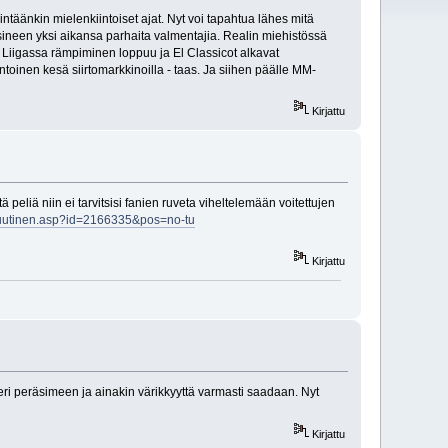
täänkin mielenkiintoiset ajat. Nyt voi tapahtua lähes mitä
sineen yksi aikansa parhaita valmentajia. Realin miehistössä
 Liigassa rämpiminen loppuu ja El Classicot alkavat
ntoinen kesä siirtomarkkinoilla - taas. Ja siihen päälle MM-
Kirjattu
tä peliä niin ei tarvitsisi fanien ruveta viheltelemään voitettujen
lu/uutinen.asp?id=2166335&pos=no-tu
Kirjattu
eri peräsimeen ja ainakin värikkyyttä varmasti saadaan. Nyt
Kirjattu