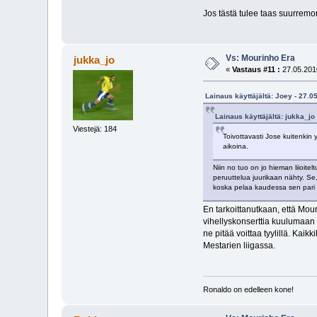
Jos tästä tulee taas suurremon
Vs: Mourinho Era
jukka_jo
«
Vastaus #11 :
27.05.2010
Lainaus käyttäjältä: Joey - 27.0
Lainaus käyttäjältä: jukka_jo
Viestejä: 184
Toivottavasti Jose kuitenkin y
aikoina.
Niin no tuo on jo hieman liioite
peruuttelua juurikaan nähty. Se,
koska pelaa kaudessa sen pari 
En tarkoittanutkaan, että Mouri
vihellyskonserttia kuulumaan 
ne pitää voittaa tyylillä. Kai
Mestarien liigassa.
Ronaldo on edelleen kone!