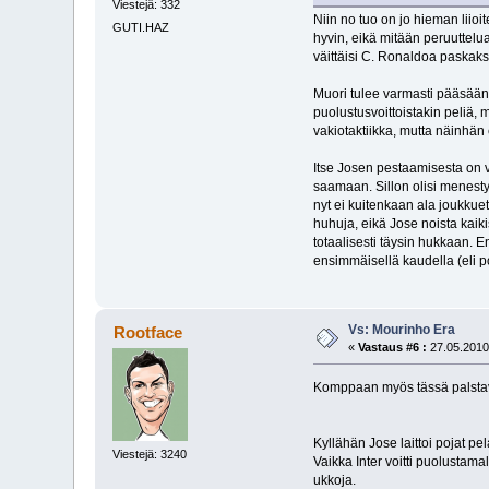
Viestejä: 332
Niin no tuo on jo hieman liioi
GUTI.HAZ
hyvin, eikä mitään peruuttelua
väittäisi C. Ronaldoa paskaks
Muori tulee varmasti pääsäänt
puolustusvoittoistakin peliä, 
vakiotaktiikka, mutta näinhän 
Itse Josen pestaamisesta on vä
saamaan. Sillon olisi menesty
nyt ei kuitenkaan ala joukkuett
huhuja, eikä Jose noista kaiki
totaalisesti täysin hukkaan. E
ensimmäisellä kaudella (eli pok
Vs: Mourinho Era
Rootface
«
Vastaus #6 :
27.05.2010
Komppaan myös tässä palstav
Kyllähän Jose laittoi pojat pe
Viestejä: 3240
Vaikka Inter voitti puolustama
ukkoja.