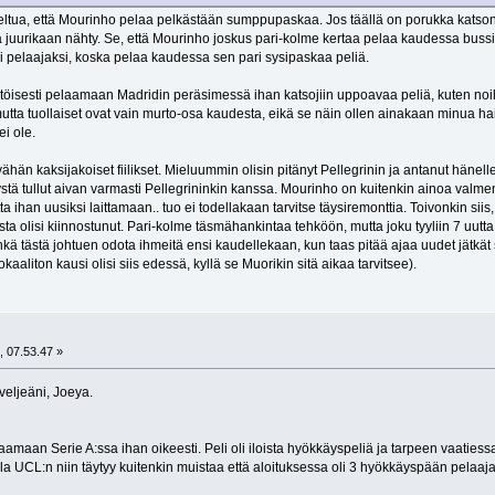
teltua, että Mourinho pelaa pelkästään sumppupaskaa. Jos täällä on porukka katsonut
 juurikaan nähty. Se, että Mourinho joskus pari-kolme kertaa pelaa kaudessa bussi-ta
i pelaajaksi, koska pelaa kaudessa sen pari sysipaskaa peliä.
öisesti pelaamaan Madridin peräsimessä ihan katsojiin uppoavaa peliä, kuten noill
mutta tuollaiset ovat vain murto-osa kaudesta, eikä se näin ollen ainakaan minua haitt
ei ole.
hän kaksijakoiset fiilikset. Mieluummin olisin pitänyt Pellegrinin ja antanut hänell
stä tullut aivan varmasti Pellegrininkin kanssa. Mourinho on kuitenkin ainoa valme
a ihan uusiksi laittamaan.. tuo ei todellakaan tarvitse täysiremonttia. Toivonkin siis, 
sta olisi kiinnostunut. Pari-kolme täsmähankintaa tehköön, mutta joku tyyliin 7 uutt
nkä tästä johtuen odota ihmeitä ensi kaudellekaan, kun taas pitää ajaa uudet jätkät
aaliton kausi olisi siis edessä, kyllä se Muorikin sitä aikaa tarvitsee).
, 07.53.47 »
eljeäni, Joeya.
laamaan Serie A:ssa ihan oikeesti. Peli oli iloista hyökkäyspeliä ja tarpeen vaaties
lla UCL:n niin täytyy kuitenkin muistaa että aloituksessa oli 3 hyökkäyspään pelaaja