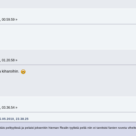
, 00.59.59 »
, 01.20.58 »
a kiharoihin.
, 03.36.54 »
26.05.2010, 23.38.25
ttäis pelityylissä ja pelaisi joksenkin hieman Realin tyylistä peliä niin ei tarvitsisi fanien ruveta vi