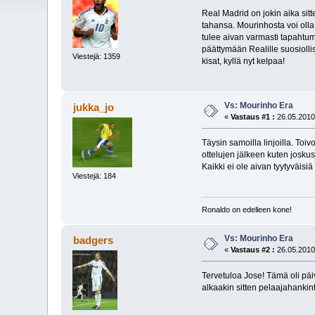
Real Madrid on jokin aika sit
tahansa. Mourinhosta voi olla
tulee aivan varmasti tapahtum
päättymään Realille suosiollis
Viestejä: 1359
kisat, kyllä nyt kelpaa!
Vs: Mourinho Era
jukka_jo
«
Vastaus #1 :
26.05.2010
Täysin samoilla linjoilla. Toiv
ottelujen jälkeen kuten josku
Kaikki ei ole aivan tyytyväis
Viestejä: 184
Ronaldo on edelleen kone!
Vs: Mourinho Era
badgers
«
Vastaus #2 :
26.05.2010
Tervetuloa Jose! Tämä oli päi
alkaakin sitten pelaajahankin