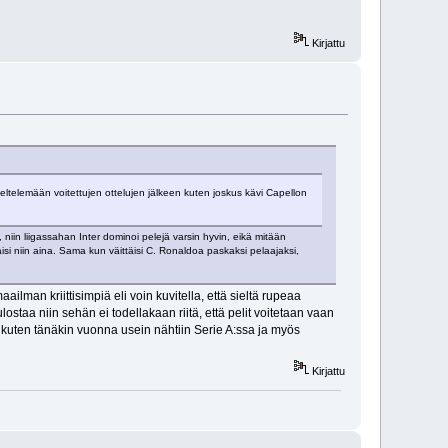
Kirjattu
 viheltelemään voitettujen ottelujen jälkeen kuten joskus kävi Capellon
niin liigassahan Inter dominoi pelejä varsin hyvin, eikä mitään
aisi niin aina. Sama kun väittäisi C. Ronaldoa paskaksi pelaajaksi,
ailman kriittisimpiä eli voin kuvitella, että sieltä rupeaa
taa niin sehän ei todellakaan riitä, että pelit voitetaan vaan
oa kuten tänäkin vuonna usein nähtiin Serie A:ssa ja myös
Kirjattu