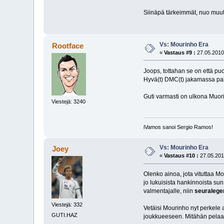
Siinäpä tärkeimmät, nuo muut
Vs: Mourinho Era
Rootface
«
Vastaus #9 :
27.05.2010
Joops, tottahan se on että pu
Hyvä(t) DMC(t) jakamassa pall
Guti varmasti on ulkona Muorin
Viestejä: 3240
iVamos sanoi Sergio Ramos!
Vs: Mourinho Era
Joey
«
Vastaus #10 :
27.05.201
Olenko ainoa, jota vituttaa Mo
jo lukuisista hankinnoista sun
valmentajalle, niin
seuralege
Viestejä: 332
Vetäisi Mourinho nyt perkele a
GUTI.HAZ
joukkueeseen. Mitähän pelaajat