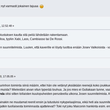
 nyt varmasti jokainen tajuaa
, 12.52.48 »
olustuksen kautta sitä peliä lähdetään rakentamaan.
oa, tyyliin Xabi, Lass, Cambiasso tai De Rossi.
 suunnitelmista. Luulen, että kaverille ei löydy luottoa enään Josev Valkoisista - val
0, 17.05.05 »
urinhon toiminta siinä määrin, ettei hän ole vetänyt yksiäkään reenejä koko joukkuee
 muista? Mielestäni aivan vitun typerää touhua. Ja jos mies ei Gutiakaan tunne, vaan
nda
olisi sitten tollaisten kuulopuheiden perusteella ulkona Josen suunnitelmista. A
inakin ne muutamat reenit ensin ja tutustuisi nykypelaajiinsa, eikä heti ala suunnit
kin tuollaisesta toiminnasta ajattelevat? Toki nyt joku Maiconin hankinta esim. enne