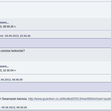
keen...
3, 08.58.26 »
id - 04.06.2013, 23.54.46
 poissa laskuista?
keen...
3, 10.30.04 »
5.06.2013, 08.08.59
sen Swansean kanssa.
http://www.guardian.co.uk/football/2013/mar/08/michael-laud
 - 05.06.2013, 08.58.26