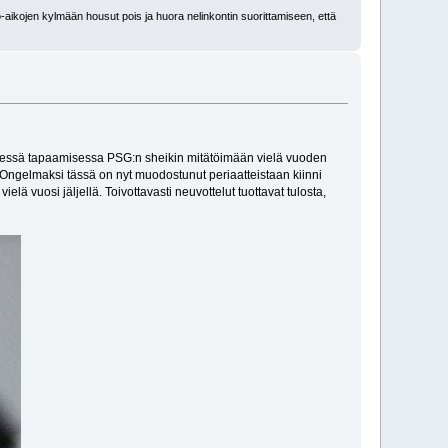
-aikojen kylmään housut pois ja huora nelinkontin suorittamiseen, että
isessä tapaamisessa PSG:n sheikin mitätöimään vielä vuoden
Ongelmaksi tässä on nyt muodostunut periaatteistaan kiinni
elä vuosi jäljellä. Toivottavasti neuvottelut tuottavat tulosta,