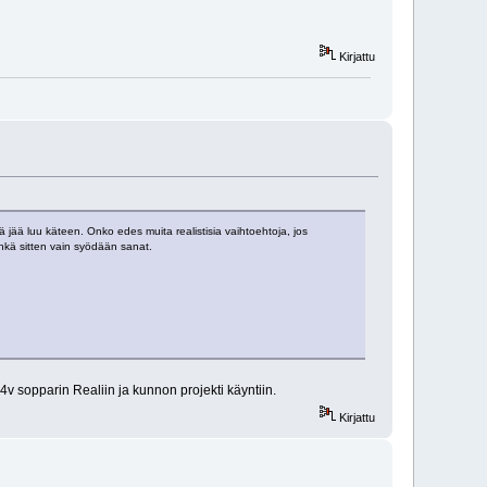
Kirjattu
 jää luu käteen. Onko edes muita realistisia vaihtoehtoja, jos
Ehkä sitten vain syödään sanat.
n 4v sopparin Realiin ja kunnon projekti käyntiin.
Kirjattu