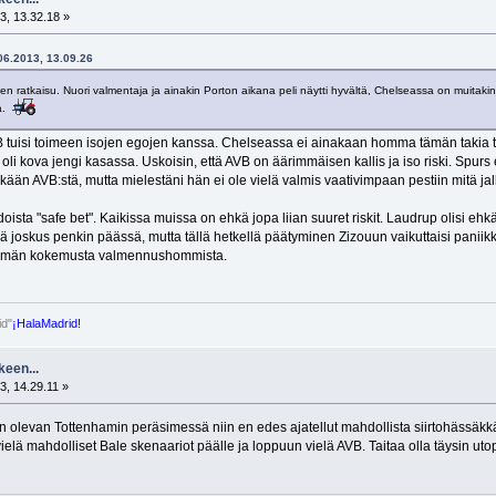
3, 13.32.18 »
.06.2013, 13.09.26
inen ratkaisu. Nuori valmentaja ja ainakin Porton aikana peli näytti hyvältä, Chelseassa on muitak
aa.
B tuisi toimeen isojen egojen kanssa. Chelseassa ei ainakaan homma tämän takia to
la oli kova jengi kasassa. Uskoisin, että AVB on äärimmäisen kallis ja iso riski. Sp
ykkään AVB:stä, mutta mielestäni hän ei ole vielä valmis vaativimpaan pestiin mitä j
doista "safe bet". Kaikissa muissa on ehkä jopa liian suuret riskit. Laudrup olisi e
dä joskus penkin päässä, mutta tällä hetkellä päätyminen Zizouun vaikuttaisi paniikki
enemmän kokemusta valmennushommista.
id"
¡HalaMadrid!
keen...
3, 14.29.11 »
VB:n olevan Tottenhamin peräsimessä niin en edes ajatellut mahdollista siirtohäs
 vielä mahdolliset Bale skenaariot päälle ja loppuun vielä AVB. Taitaa olla täysin uto