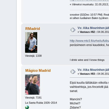
«
Viimeksi muokattu: 31.05.2013, 
snooker [02|Dec 10:57 PM]: Realin
ei siihen tuollainen Balen tyyline
Vs: Aika Mourinhon jäl
RMadrid
«
Vastaus #82 :
04.06.201
http://www.mtv3.fi/urheilu/fu
peräsimeen ensi kaudeksi, har
Viestejä: 1338
I drink wine and I know things
Vs: Aika Mourinhon jäl
Mágico Madrid
«
Vastaus #83 :
04.06.201
Eipä kuulla tälläkään viikoll
vaihtoehtoja, jos Ancelotti j
sanat.
Viestejä: 7191
Mancini?
La Saeta Rubia 1926–2014
Michel?
Zidane?