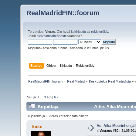
RealMadridFIN::foorum
Tervetuloa,
Vieras
. Ole hyvä ja
kirjaudu
tai
rekisteröidy
.
Jäikö
aktivointisähköposti
saamatta?
Kirjautuaksesi anna tunnus, salasana ja istuntosi pituus
Etusivu
Ohjeet
Kirjaudu
Rekisteröidy
RealMadridFIN::foorum
»
Real Madrid
»
Keskustelua Real Madridista
»
Sivuja:
1
...
3
4
[
5
]
6
7
Kirjoittaja
Aihe: Aika Mourinho
0 jäsentä ja 1 Vieras katselee tätä aihetta.
Vs: Aika Mourinhon jäl
Siete
«
Vastaus #80 :
31.05.201