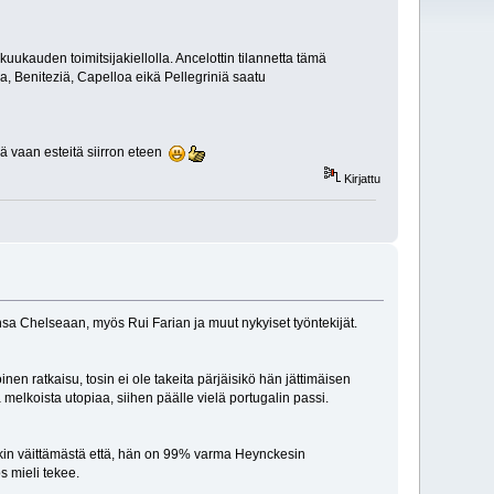
ukauden toimitsijakiellolla. Ancelottin tilannetta tämä
, Beniteziä, Capelloa eikä Pellegriniä saatu
ää vaan esteitä siirron eteen
Kirjattu
sa Chelseaan, myös Rui Farian ja muut nykyiset työntekijät.
nen ratkaisu, tosin ei ole takeita pärjäisikö hän jättimäisen
melkoista utopiaa, siihen päälle vielä portugalin passi.
hukin väittämästä että, hän on 99% varma Heynckesin
s mieli tekee.