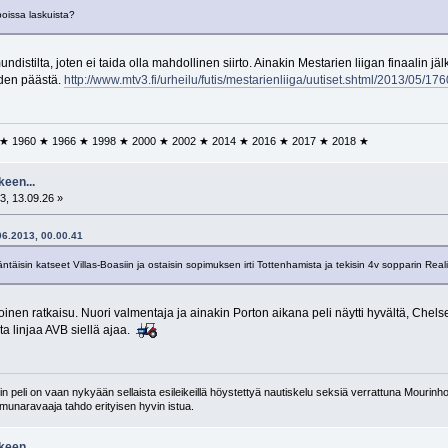
oissa laskuista?
ndistilta, joten ei taida olla mahdollinen siirto. Ainakin Mestarien liigan finaalin 
den päästä.
http://www.mtv3.fi/urheilu/futis/mestarienliiga/uutiset.shtml/2013/05/176
 ★ 1960 ★ 1966 ★ 1998 ★ 2000 ★ 2002 ★ 2014 ★ 2016 ★ 2017 ★ 2018 ★
keen...
3, 13.09.26 »
.06.2013, 00.00.41
kääntäisin katseet Villas-Boasiin ja ostaisin sopimuksen irti Tottenhamista ja tekisin 4v sopparin Real
toinen ratkaisu. Nuori valmentaja ja ainakin Porton aikana peli näytti hyvältä, Che
ta linjaa AVB siellä ajaa.
 peli on vaan nykyään sellaista esileikeillä höystettyä nautiskelu seksiä verrattuna Mourinho
n munaravaaja tahdo erityisen hyvin istua.
keen...