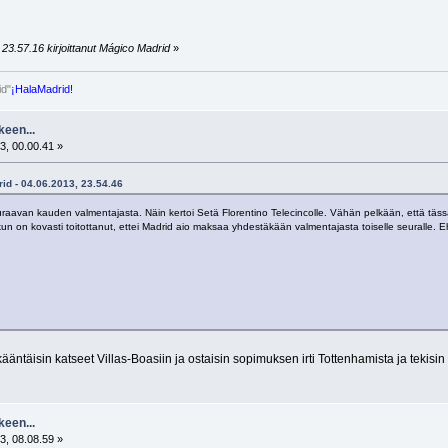
23.57.16 kirjoittanut Mágico Madrid
»
id"
¡HalaMadrid!
keen...
3, 00.00.41 »
id - 04.06.2013, 23.54.46
euraavan kauden valmentajasta. Näin kertoi Setä Florentino Telecincolle. Vähän pelkään, että tässä
un on kovasti toitottanut, ettei Madrid aio maksaa yhdestäkään valmentajasta toiselle seuralle. 
se kääntäisin katseet Villas-Boasiin ja ostaisin sopimuksen irti Tottenhamista ja tekisi
keen...
3, 08.08.59 »