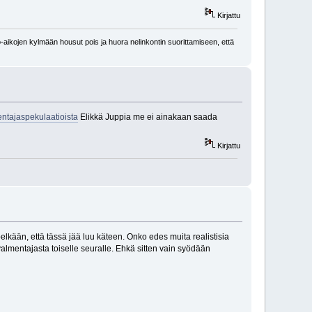
Kirjattu
-aikojen kylmään housut pois ja huora nelinkontin suorittamiseen, että
entajaspekulaatioista
Elikkä Juppia me ei ainakaan saada
Kirjattu
elkään, että tässä jää luu käteen. Onko edes muita realistisia
valmentajasta toiselle seuralle. Ehkä sitten vain syödään