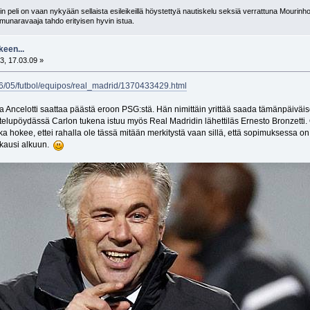
 peli on vaan nykyään sellaista esileikeillä höystettyä nautiskelu seksiä verrattuna Mourinho
n munaravaaja tahdo erityisen hyvin istua.
keen...
3, 17.03.09 »
6/05/futbol/equipos/real_madrid/1370433429.html
a Ancelotti saattaa päästä eroon PSG:stä. Hän nimittäin yrittää saada tämänpäivä
elupöydässä Carlon tukena istuu myös Real Madridin lähettiläs Ernesto Bronzetti. 
a hokee, ettei rahalla ole tässä mitään merkitystä vaan sillä, että sopimuksessa on vi
kakausi alkuun.