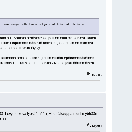
in epäonnistujia, Tottenhamin pelejä en ole katsonut enkä tiedä
iminut. Spursin peräsimessä peli on ollut melkoisesti Balen
urs ei tule luopumaan hänestä halvalla (sopimusta on varmasti
alkapallomaailmasta löytyy.
hkä kuitenkin oma suosikkini, mutta erittäin epätodennäköinen
ratkaisulta. Tai sitten haettaisiin Zizoulle joku äärimmäisen
Kirjattu
säkkää. Levy on kova lypsäämään, Modrić kauppa meni myöhään
piaa.
Kirjattu