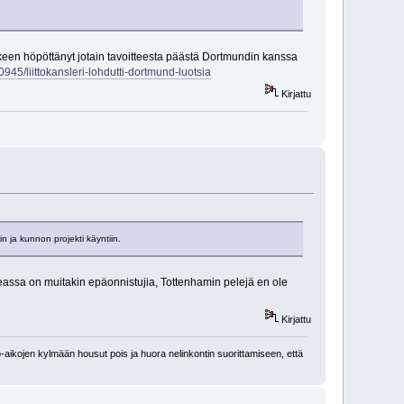
jälkeen höpöttänyt jotain tavoitteesta päästä Dortmundin kanssa
0945/liittokansleri-lohdutti-dortmund-luotsia
Kirjattu
iin ja kunnon projekti käyntiin.
lseassa on muitakin epäonnistujia, Tottenhamin pelejä en ole
Kirjattu
-aikojen kylmään housut pois ja huora nelinkontin suorittamiseen, että