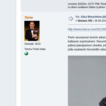
snooker [02|Dec 10:57 PM]: Realin
ei siihen tuollainen Balen tyyline
Vs: Aika Mourinhon jäl
Siete
«
Vastaus #91 :
05.06.201
http://www.marca.com/2013/0
Parin seuraavan tunnin aikan
kattavan sopimuksen. Neuvott
Viestejä: 3223
pitävä jääräpäinen sheikki, jok
Teemu Pukki baby
jotta saataisiin Ancelottin ai