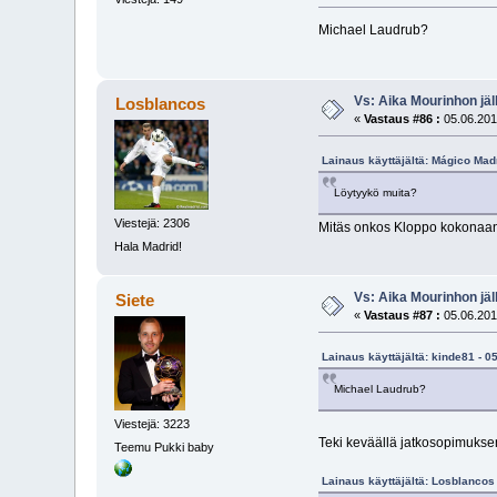
Michael Laudrub?
Vs: Aika Mourinhon jäl
Losblancos
«
Vastaus #86 :
05.06.201
Lainaus käyttäjältä: Mágico Madr
Löytyykö muita?
Viestejä: 2306
Mitäs onkos Kloppo kokonaan
Hala Madrid!
Vs: Aika Mourinhon jäl
Siete
«
Vastaus #87 :
05.06.201
Lainaus käyttäjältä: kinde81 - 0
Michael Laudrub?
Viestejä: 3223
Teki keväällä jatkosopimuk
Teemu Pukki baby
Lainaus käyttäjältä: Losblancos