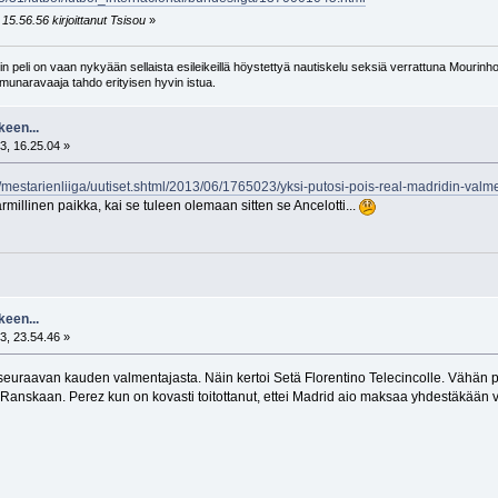
15.56.56 kirjoittanut Tsisou
»
 peli on vaan nykyään sellaista esileikeillä höystettyä nautiskelu seksiä verrattuna Mourinho
n munaravaaja tahdo erityisen hyvin istua.
keen...
3, 16.25.04 »
tis/mestarienliiga/uutiset.shtml/2013/06/1765023/yksi-putosi-pois-real-madridin-valm
millinen paikka, kai se tuleen olemaan sitten se Ancelotti...
keen...
3, 23.54.46 »
a seuraavan kauden valmentajasta. Näin kertoi Setä Florentino Telecincolle. Vähän p
ää Ranskaan. Perez kun on kovasti toitottanut, ettei Madrid aio maksaa yhdestäkään 