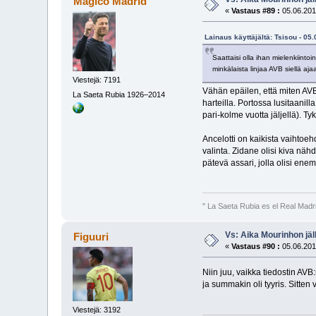
Mágico Madrid
«
Vastaus #89 :
05.06.201
Lainaus käyttäjältä: Tsisou - 05
Saattaisi olla ihan mielenkiinto
minkälaista linjaa AVB siellä aj
Viestejä: 7191
Vähän epäilen, että miten AV
La Saeta Rubia 1926–2014
harteilla. Portossa lusitaanil
pari-kolme vuotta jäljellä). T
Ancelotti on kaikista vaihtoeh
valinta. Zidane olisi kiva näh
pätevä assari, jolla olisi 
" La Saeta Rubia es el Real Madr
Vs: Aika Mourinhon jäl
Figuuri
«
Vastaus #90 :
05.06.201
Niin juu, vaikka tiedostin A
ja summakin oli tyyris. Sitten
Viestejä: 3192