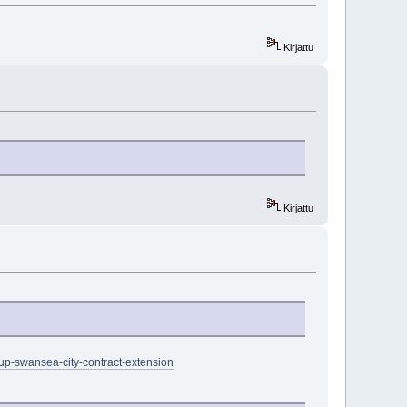
Kirjattu
Kirjattu
rup-swansea-city-contract-extension