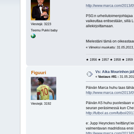
http://www.marca.com/2013/0
PSG:n urheilutoimenjohtajaa L
vaikeuttaa entisestään, sillä
Viestejä: 3223
allekirjoittamaan.
Teemu Pukki baby
Mielestäni tämä on oikeastaan 
«
Viimeksi muokattu: 31.05.2013, 0
★ 1956 ★ 1957 ★ 1958 ★ 1959
Vs: Aika Mourinhon jäl
Figuuri
«
Vastaus #81 :
31.05.201
Päivän Marca huhu taas tähän 
http://www.marca.com/2013/0
Päivän AS huhu puolestaan väit
Viestejä: 3192
seuran peräsimessä kun Chelsea
http://futbol.as.com/futbol/
e: Jupp Heynckes heittänyt le
valmentavan madridissa ensi k
http://www.marca.com/2013/05