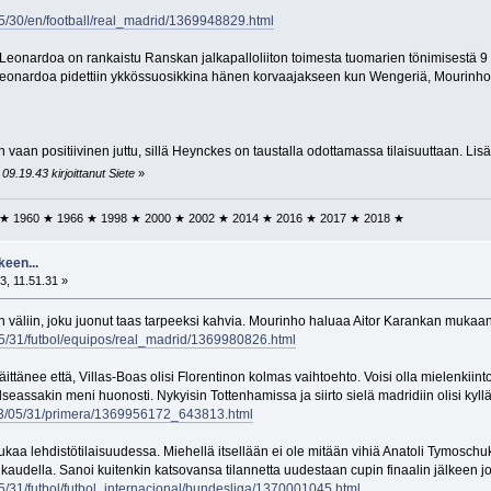
5/30/en/football/real_madrid/1369948829.html
eonardoa on rankaistu Ranskan jalkapalloliiton toimesta tuomarien tönimisestä 9 ku
 Leonardoa pidettiin ykkössuosikkina hänen korvaajakseen kun Wengeriä, Mourinhoa
vaan positiivinen juttu, sillä Heynckes on taustalla odottamassa tilaisuuttaan. Lis
9.19.43 kirjoittanut Siete
»
 ★ 1960 ★ 1966 ★ 1998 ★ 2000 ★ 2002 ★ 2014 ★ 2016 ★ 2017 ★ 2018 ★
keen...
3, 11.51.31 »
väliin, joku juonut taas tarpeeksi kahvia. Mourinho haluaa Aitor Karankan mukaan
5/31/futbol/equipos/real_madrid/1369980826.html
tänee että, Villas-Boas olisi Florentinon kolmas vaihtoehto. Voisi olla mielenkiintoi
ssakin meni huonosti. Nykyisin Tottenhamissa ja siirto sielä madridiin olisi kyllä 
2013/05/31/primera/1369956172_643813.html
ukaa lehdistötilaisuudessa. Miehellä itsellään ei ole mitään vihiä Anatoli Tymosc
audella. Sanoi kuitenkin katsovansa tilannetta uudestaan cupin finaalin jälkeen jo
/31/futbol/futbol_internacional/bundesliga/1370001045.html