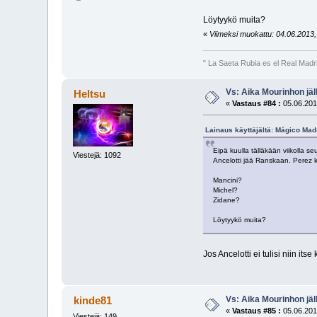
Löytyykö muita?
«
Viimeksi muokattu: 04.06.2013, 
" La Saeta Rubia es el Real Madr
Vs: Aika Mourinhon jäl
Heltsu
«
Vastaus #84 :
05.06.201
Lainaus käyttäjältä: Mágico Madr
Eipä kuulla tälläkään viikolla s
Viestejä: 1092
Ancelotti jää Ranskaan. Perez k
Mancini?
Michel?
Zidane?
Löytyykö muita?
Jos Ancelotti ei tulisi niin it
Vs: Aika Mourinhon jäl
kinde81
«
Vastaus #85 :
05.06.201
Viestejä: 149