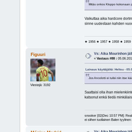
Mitäs onkos Kloppo kokonaan p
Vaikuttaa aika hardcore dortmu
sinne uudestaan kahden vuo
★ 1956 ★ 1957 ★ 1958 ★ 1959
Vs: Aika Mourinhon jäl
Figuuri
«
Vastaus #88 :
05.06.201
Lainaus käyttäjältä: Heltsu - 05
Jos Ancelotti ei tulisi niin itse 
Viestejä: 3192
Saattaisi olla ihan mielenkiin
katsonut enkä tiedä minkälais
snooker [02|Dec 10:57 PM]: Realin
ei siihen tuollainen Balen tyyline
Vs: Aika Mourinhon jäl