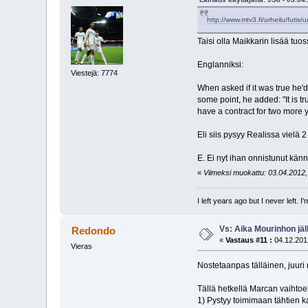
http://www.mtv3.fi/urheilu/futi
Taisi olla Maikkarin lisää tu
Englanniksi:
Viestejä: 7774
When asked if it was true he'd 
some point, he added: "It is tr
have a contract for two more y
Eli siis pysyy Realissa vielä 2
E. Ei nyt ihan onnistunut känny
«
Viimeksi muokattu: 03.04.2012, 
I left years ago but I never left. 
Vs: Aika Mourinhon jäl
Redondo
«
Vastaus #11 :
04.12.2012
Vieras
Nostetaanpas tälläinen, juuri 
Tällä hetkellä Marcan vaihtoe
1) Pystyy toimimaan tähtien k