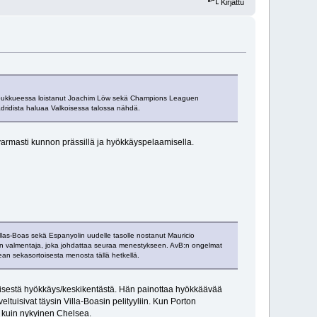
Kirjattu
aajoukkueessa loistanut Joachim Löw sekä Champions Leaguen
Madridista haluaa Valkoisessa talossa nähdä.
in varmasti kunnon prässillä ja hyökkäyspelaamisella.
llas-Boas sekä Espanyolin uudelle tasolle nostanut Mauricio
inen valmentaja, joka johdattaa seuraa menestykseen. AvB:n ongelmat
ean sekasortoisesta menosta tällä hetkellä.
isestä hyökkäys/keskikentästä. Hän painottaa hyökkäävää
ltuisivat täysin Villa-Boasin pelityyliin. Kun Porton
la kuin nykyinen Chelsea.