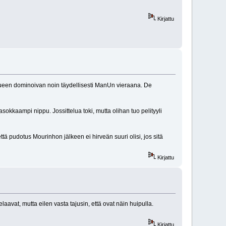
Kirjattu
kkueen dominoivan noin täydellisesti ManUn vieraana. De
asokkaampi nippu. Jossittelua toki, mutta olihan tuo pelityyli
ttä pudotus Mourinhon jälkeen ei hirveän suuri olisi, jos sitä
Kirjattu
aavat, mutta eilen vasta tajusin, että ovat näin huipulla.
Kirjattu