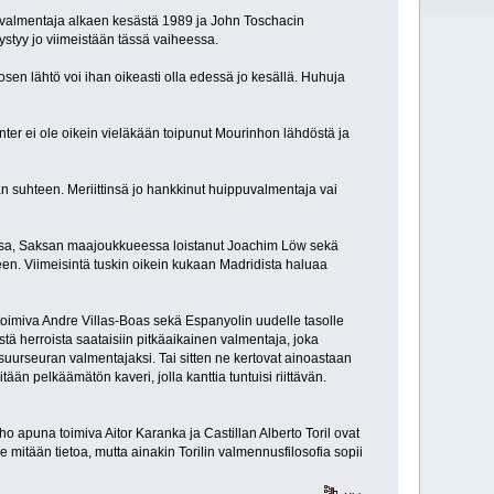
ut valmentaja alkaen kesästä 1989 ja John Toschacin
styy jo viimeistään tässä vaiheessa.
en lähtö voi ihan oikeasti olla edessä jo kesällä. Huhuja
nter ei ole oikein vieläkään toipunut Mourinhon lähdöstä ja
n suhteen. Meriittinsä jo hankkinut huippuvalmentaja vai
ielsa, Saksan maajoukkueessa loistanut Joachim Löw sekä
en. Viimeisintä tuskin oikein kukaan Madridista haluaa
toimiva Andre Villas-Boas sekä Espanyolin uudelle tasolle
ä herroista saataisiin pitkäaikainen valmentaja, joka
suurseuran valmentajaksi. Tai sitten ne kertovat ainoastaan
ään pelkäämätön kaveri, jolla kanttia tuntuisi riittävän.
ho apuna toimiva Aitor Karanka ja Castillan Alberto Toril ovat
itään tietoa, mutta ainakin Torilin valmennusfilosofia sopii