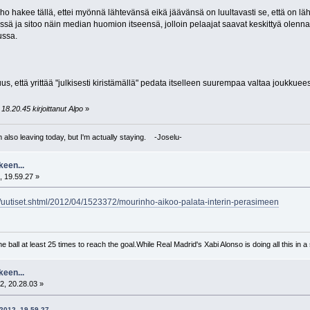
o hakee tällä, ettei myönnä lähtevänsä eikä jäävänsä on luultavasti se, että on l
ssä ja sitoo näin median huomion itseensä, jolloin pelaajat saavat keskittyä olen
ussa.
uus, että yrittää "julkisesti kiristämällä" pedata itselleen suurempaa valtaa joukkue
18.20.45 kirjoittanut Alpo
»
I'm also leaving today, but I'm actually staying. -Joselu-
keen...
, 19.59.27 »
tis/uutiset.shtml/2012/04/1523372/mourinho-aikoo-palata-interin-perasimeen
 ball at least 25 times to reach the goal.While Real Madrid's Xabi Alonso is doing all this in 
keen...
2, 20.28.03 »
.2012, 19.59.27