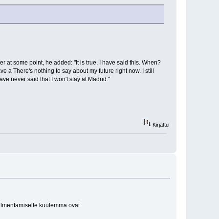
ter at some point, he added: "It is true, I have said this. When?
ve a There's nothing to say about my future right now. I still
ve never said that I won't stay at Madrid."
Kirjattu
valmentamiselle kuulemma ovat.