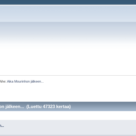
Aihe:
Aika Mourinhon jälkeen...
n jälkeen... (Luettu 47323 kertaa)
...