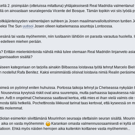
kellä 2. pisimpään (otteluissa mitattuna) yhtäjaksoisesti Real Madridia valmentan
lä on ainoastaan seuralegenda Vicente del Bosque. Tämän topikin voi siis lyödä py
itkäjänteisyyden valmentajien suhteen ja Josen maailmanvalloitushimon tuntien Jos
imeksi The Sun
uutisoi
Josen olleen katselemassa asuntoja Lontoossa.
kesänä tai vasta myöhemmin, niin lusitaanin lähtöön on parasta varautua huolella. I
 edelleen miehen perään.
? Erittäin mielenkiintoista nähdä mikä tulee olemaan Real Madridin linjanveto asia
ganisaation sisältä?
seen kategoriaan on tarjolla ainakin Bilbaossa loistavaa työtä tehnyt Marcelo B
ostellut Rafa Benitez. Kaksi ensimmäistä olisivat loistavia nimiä Realin peräsime
imeä on pyörinyt eniten huhuissa. Portossa taikoja tehnyt ja Chelseassa nykyään 
 Nousevissa kyvyissä riskit ovat aina suurempia, mutta parhaassa tapauksessa näist
. AvB:n ongelmat Chelseassa saattavat kertoa, että mies ei ihan vielä valmis ole 
ta tällä hetkellä. Pochettinosta liikkuvat tarinat taas kertovat, että kyseessä on mit
ättä molemmat.
ardiolan esimerkin siivittämänä Mourinhon seuraaja otettaisiin seuran sisältä. Mourin
un aika on vasta myöhemmin
Karankan omasta valmennusosaamisesti ei kyllä ole m
saatioon. Ehkä myös näiden herrojen aika kuitenkin koittanee vasta myöhemmin...