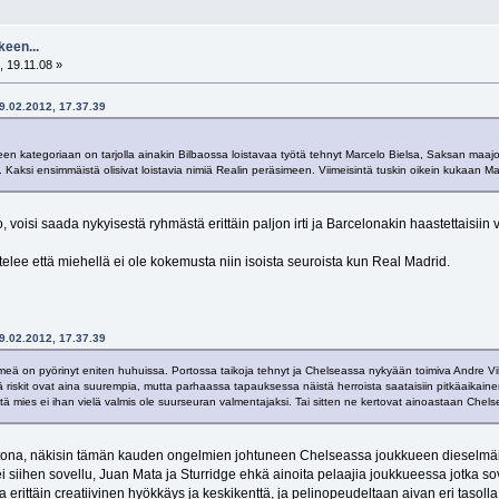
keen...
 19.11.08 »
29.02.2012, 17.37.39
en kategoriaan on tarjolla ainakin Bilbaossa loistavaa työtä tehnyt Marcelo Bielsa, Saksan m
. Kaksi ensimmäistä olisivat loistavia nimiä Realin peräsimeen. Viimeisintä tuskin oikein kukaan 
to, voisi saada nykyisestä ryhmästä erittäin paljon irti ja Barcelonakin haastettaisi
ttelee että miehellä ei ole kokemusta niin isoista seuroista kun Real Madrid.
29.02.2012, 17.37.39
eä on pyörinyt eniten huhuissa. Portossa taikoja tehnyt ja Chelseassa nykyään toimiva Andre Vi
 riskit ovat aina suurempia, mutta parhaassa tapauksessa näistä herroista saataisiin pitkäaika
tä mies ei ihan vielä valmis ole suurseuran valmentajaksi. Tai sitten ne kertovat ainoastaan Chels
htona, näkisin tämän kauden ongelmien johtuneen Chelseassa joukkueen dieselmä
i siihen sovellu, Juan Mata ja Sturridge ehkä ainoita pelaajia joukkueessa jotka sove
 erittäin creatiivinen hyökkäys ja keskikenttä, ja pelinopeudeltaan aivan eri tasol