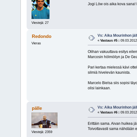
Jogi Löw ois aika kova sana! 
Viestejä: 27
Vs: Aika Mourinhon jäl
Redondo
«
Vastaus #5 :
09.03.2012
Vieras
Olihan vakuuttava esitys eile
Marcosin hölmöilyn ja De Gean 
Pari kertaa mielessä kävi ottel
silmiä hivelevän kaunista.
Marcelo Bielsa siis sopisi täy
olisi lainkaan.
Vs: Aika Mourinhon jäl
pälle
«
Vastaus #6 :
09.03.2012
Erittäin sama. Aivan huikea jä
Toivottavasti sama nähdään en
Viestejä: 2359