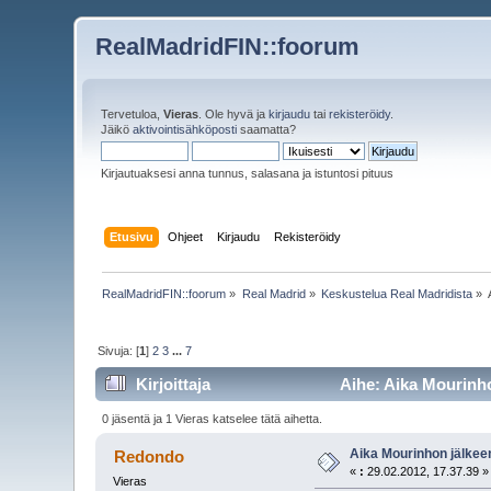
RealMadridFIN::foorum
Tervetuloa,
Vieras
. Ole hyvä ja
kirjaudu
tai
rekisteröidy
.
Jäikö
aktivointisähköposti
saamatta?
Kirjautuaksesi anna tunnus, salasana ja istuntosi pituus
Etusivu
Ohjeet
Kirjaudu
Rekisteröidy
RealMadridFIN::foorum
»
Real Madrid
»
Keskustelua Real Madridista
»
Sivuja: [
1
]
2
3
...
7
Kirjoittaja
Aihe: Aika Mourinho
0 jäsentä ja 1 Vieras katselee tätä aihetta.
Aika Mourinhon jälkeen
Redondo
«
:
29.02.2012, 17.37.39 »
Vieras