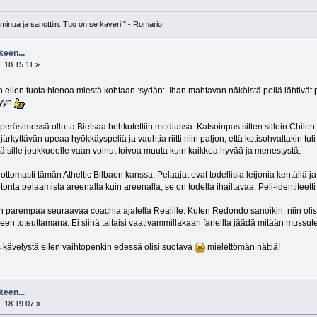
n minua ja sanottiin: Tuo on se kaveri." - Romario
keen...
 18.15.11 »
 eilen tuota hienoa miestä kohtaan :sydän:. Ihan mahtavan näköistä peliä lähtivät pe
tyyn
.
räsimessä ollutta Bielsaa hehkutettiin mediassa. Katsoinpas sitten silloin Chilen pel
järkyttävän upeaa hyökkäyspeliä ja vauhtia riitti niin paljon, että kotisohvaltakin tu
kä sille joukkueelle vaan voinut toivoa muuta kuin kaikkea hyvää ja menestystä.
ottomasti tämän Atheltic Bilbaon kanssa. Pelaajat ovat todellisia leijonia kentällä
nta pelaamista areenalla kuin areenalla, se on todella ihailtavaa. Peli-identiteett
aan parempaa seuraavaa coachia ajatella Realille. Kuten Redondo sanoikin, niin olisi 
ueen toteuttamana. Ei siinä taitaisi vaativammillakaan faneilla jäädä mitään mussut
s kävelystä eilen vaihtopenkin edessä olisi suotava
mielettömän nättiä!
keen...
, 18.19.07 »