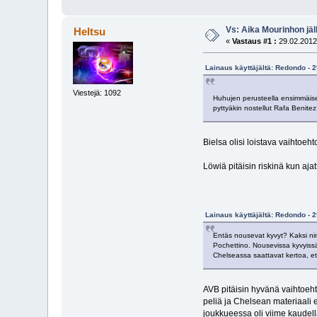
Vs: Aika Mourinhon jäl
Heltsu
«
Vastaus #1 :
29.02.2012,
Lainaus käyttäjältä: Redondo - 
Viestejä: 1092
Huhujen perusteella ensimmäise
pyttyäkin nostellut Rafa Benitez
Bielsa olisi loistava vaihtoeh
Löwiä pitäisin riskinä kun aja
Lainaus käyttäjältä: Redondo - 
Entäs nousevat kyvyt? Kaksi nim
Pochettino. Nousevissa kyvyissä
Chelseassa saattavat kertoa, et
AVB pitäisin hyvänä vaihtoe
peliä ja Chelsean materiaali e
joukkueessa oli viime kaudella