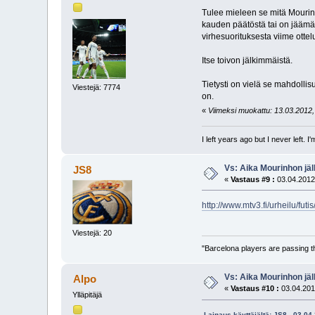
Tulee mieleen se mitä Mourinh
kauden päätöstä tai on jäämä
virhesuorituksesta viime ottel
Itse toivon jälkimmäistä.
Tietysti on vielä se mahdollis
Viestejä: 7774
on.
«
Viimeksi muokattu: 13.03.2012, 
I left years ago but I never left. 
Vs: Aika Mourinhon jäl
JS8
«
Vastaus #9 :
03.04.2012
http://www.mtv3.fi/urheilu/fu
Viestejä: 20
"Barcelona players are passing the
Vs: Aika Mourinhon jäl
Alpo
«
Vastaus #10 :
03.04.201
Ylläpitäjä
Lainaus käyttäjältä: JS8 - 03.04