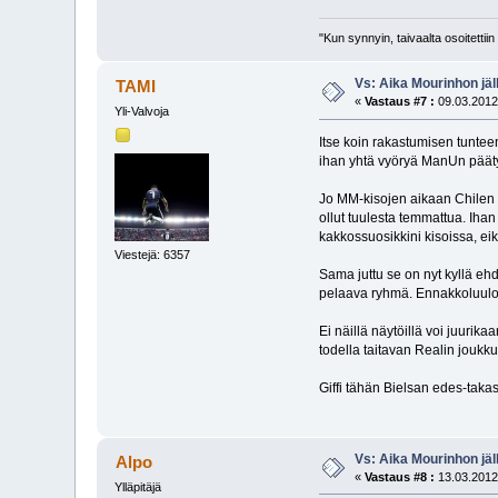
"Kun synnyin, taivaalta osoitettii
Vs: Aika Mourinhon jäl
TAMI
«
Vastaus #7 :
09.03.2012,
Yli-Valvoja
Itse koin rakastumisen tunteen
ihan yhtä vyöryä ManUn pää
Jo MM-kisojen aikaan Chilen pe
ollut tuulesta temmattua. Ihan 
kakkossuosikkini kisoissa, ei
Viestejä: 6357
Sama juttu se on nyt kyllä ehd
pelaava ryhmä. Ennakkoluuloto
Ei näillä näytöillä voi juurik
todella taitavan Realin joukk
Giffi tähän Bielsan edes-taka
Vs: Aika Mourinhon jäl
Alpo
«
Vastaus #8 :
13.03.2012
Ylläpitäjä