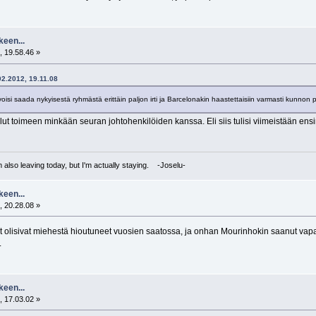
keen...
, 19.58.46 »
.02.2012, 19.11.08
 voisi saada nykyisestä ryhmästä erittäin paljon irti ja Barcelonakin haastettaisiin varmasti kunnon 
 tullut toimeen minkään seuran johtohenkilöiden kanssa. Eli siis tulisi viimeistään
I'm also leaving today, but I'm actually staying. -Joselu-
keen...
, 20.28.08 »
t olisivat miehestä hioutuneet vuosien saatossa, ja onhan Mourinhokin saanut va
.
keen...
, 17.03.02 »