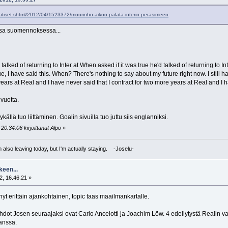
s/uutiset.shtml/2012/04/1523372/mourinho-aikoo-palata-interin-perasimeen
ossa suomennoksessa...
talked of returning to Inter at When asked if it was true he'd talked of returning to In
ue, I have said this. When? There's nothing to say about my future right now. I still ha
ears at Real and I have never said that I contract for two more years at Real and I ha
 vuotta.
källä tuo liittäminen. Goalin sivuilla tuo juttu siis englanniksi.
20.34.06 kirjoittanut Alpo
»
I'm also leaving today, but I'm actually staying. -Joselu-
keen...
, 16.46.21 »
nyt erittäin ajankohtainen, topic taas maailmankartalle.
hdot Josen seuraajaksi ovat Carlo Ancelotti ja Joachim Löw. 4 edellytystä Realin 
anssa.