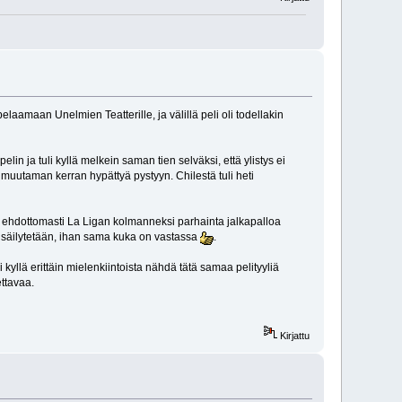
laamaan Unelmien Teatterille, ja välillä peli oli todellakin
in ja tuli kyllä melkein saman tien selväksi, että ylistys ei
li muutaman kerran hypättyä pystyyn. Chilestä tuli heti
 ja ehdottomasti La Ligan kolmanneksi parhainta jalkapalloa
i säilytetään, ihan sama kuka on vastassa
.
kyllä erittäin mielenkiintoista nähdä tätä samaa pelityyliä
ettavaa.
Kirjattu