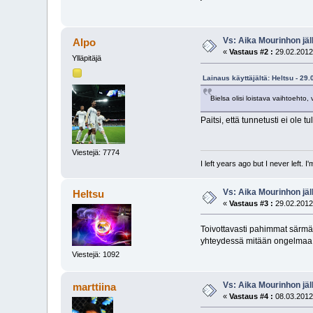
Vs: Aika Mourinhon jäl
Alpo
«
Vastaus #2 :
29.02.2012
Ylläpitäjä
Lainaus käyttäjältä: Heltsu - 29
Bielsa olisi loistava vaihtoehto,
Paitsi, että tunnetusti ei ole
Viestejä: 7774
I left years ago but I never left. 
Vs: Aika Mourinhon jäl
Heltsu
«
Vastaus #3 :
29.02.2012
Toivottavasti pahimmat särmä
yhteydessä mitään ongelmaa
Viestejä: 1092
Vs: Aika Mourinhon jäl
marttiina
«
Vastaus #4 :
08.03.2012