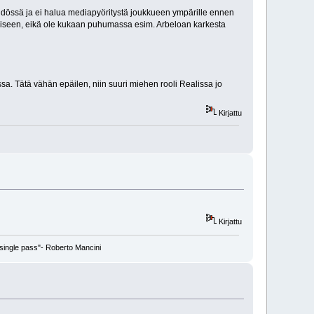
ähdössä ja ei halua mediapyöritystä joukkueen ympärille ennen
naiseen, eikä ole kukaan puhumassa esim. Arbeloan karkesta
essa. Tätä vähän epäilen, niin suuri miehen rooli Realissa jo
Kirjattu
Kirjattu
a single pass"- Roberto Mancini