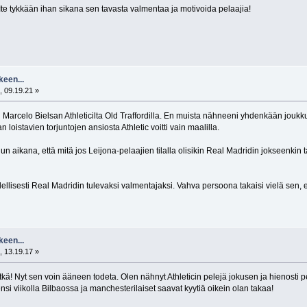
Ite tykkään ihan sikana sen tavasta valmentaa ja motivoida pelaajia!
keen...
, 09.19.21 »
n Marcelo Bielsan Athleticilta Old Traffordilla. En muista nähneeni yhdenkään jou
loistavien torjuntojen ansiosta Athletic voitti vain maalilla.
un aikana, että mitä jos Leijona-pelaajien tilalla olisikin Real Madridin jokseenkin t
dellisesti Real Madridin tulevaksi valmentajaksi. Vahva persoona takaisi vielä sen, e
keen...
, 13.19.17 »
tkä! Nyt sen voin ääneen todeta. Olen nähnyt Athleticin pelejä jokusen ja hienosti pel
si viikolla Bilbaossa ja manchesterilaiset saavat kyytiä oikein olan takaa!