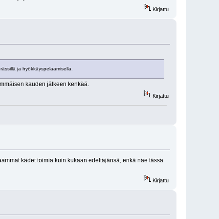
Kirjattu
prässillä ja hyökkäyspelaamisella.
 ensimmäisen kauden jälkeen kenkää.
Kirjattu
paammat kädet toimia kuin kukaan edeltäjänsä, enkä näe tässä
Kirjattu