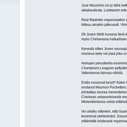
Jose Mourinho on jo tällä het
aikakaudesta. Lusitaanin edel
Real Madridin organisaation p
liikkuu ainakin jatkuvasti. Vi
Oli Josen lähtö luvassa tänä 
myös Chelseassa haikaillaan
Kenestä sitten Josen seuraaja
nouseva kyky vai jopa joku or
Huhujen perusteella ensimmäi
Champions Leaguen pyttyäkin n
Valkoisessa talossa nähdä.
Entäs nousevat kyvyt? Kaksi n
nostanut Mauricio Pochettino.
johdattaa seuraa menestykseen
Chelsean sekasortoisesta menos
Mielenkiintoisia nimiä eittäm
Voi olisiko sittenkin, että Gu
kovimmat vaihtoehdot. Zizo
eittämättä loistavasti organi