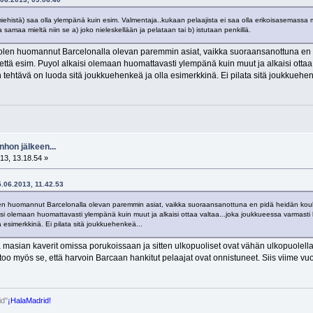
vimiehistä) saa olla ylempänä kuin esim. Valmentaja..kukaan pelaajista ei saa olla erikoisasemassa 
 samaa mieltä niin se a) joko nieleskellään ja pelataan tai b) istutaan penkillä.
olen huomannut Barcelonalla olevan paremmin asiat, vaikka suoraansanottuna en p
ttä esim. Puyol alkaisi olemaan huomattavasti ylempänä kuin muut ja alkaisi ottaa 
 tehtävä on luoda sitä joukkuehenkeä ja olla esimerkkinä. Ei pilata sitä joukkuehen
nhon jälkeen...
13, 13.18.54 »
5.06.2013, 11.42.53
en huomannut Barcelonalla olevan paremmin asiat, vaikka suoraansanottuna en pidä heidän koulup
si olemaan huomattavasti ylempänä kuin muut ja alkaisi ottaa valtaa...joka joukkueessa varmasti 
 esimerkkinä. Ei pilata sitä joukkuehenkeä...
 la masian kaverit omissa porukoissaan ja sitten ulkopuoliset ovat vähän ulkopuolell
oo myös se, että harvoin Barcaan hankitut pelaajat ovat onnistuneet. Siis viime vu
id"
¡HalaMadrid!