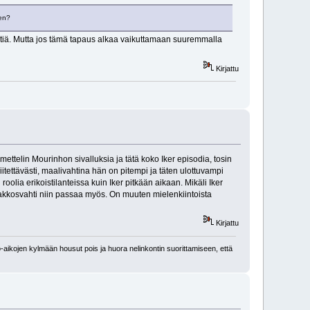
een?
yyntiä. Mutta jos tämä tapaus alkaa vaikuttamaan suuremmalla
Kirjattu
mettelin Mourinhon sivalluksia ja tätä koko Iker episodia, tosin
itettävästi, maalivahtina hän on pitempi ja täten ulottuvampi
oolia erikoistilanteissa kuin Iker pitkään aikaan. Mikäli Iker
kakkosvahti niin passaa myös. On muuten mielenkiintoista
Kirjattu
-aikojen kylmään housut pois ja huora nelinkontin suorittamiseen, että