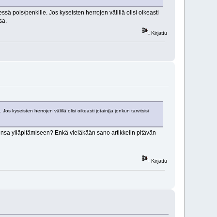
ä pois/penkille. Jos kyseisten herrojen välillä olisi oikeasti
sa.
Kirjattu
 kyseisten herrojen välillä olisi oikeasti jotain(ja jonkun tarvitsisi
nsa ylläpitämiseen? Enkä vieläkään sano artikkelin pitävän
Kirjattu