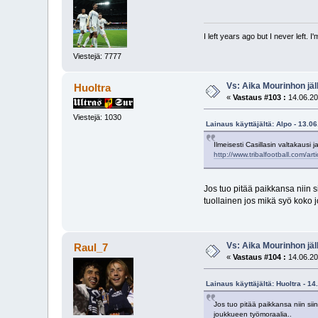
I left years ago but I never left. 
Viestejä: 7777
Vs: Aika Mourinhon jäl
Huoltra
«
Vastaus #103 :
14.06.20
Viestejä: 1030
Lainaus käyttäjältä: Alpo - 13.0
Ilmeisesti Casillasin valtakausi 
http://www.tribalfootball.com/
Jos tuo pitää paikkansa niin s
tuollainen jos mikä syö koko 
Vs: Aika Mourinhon jäl
Raul_7
«
Vastaus #104 :
14.06.20
Lainaus käyttäjältä: Huoltra - 1
Jos tuo pitää paikkansa niin sii
joukkueen työmoraalia..