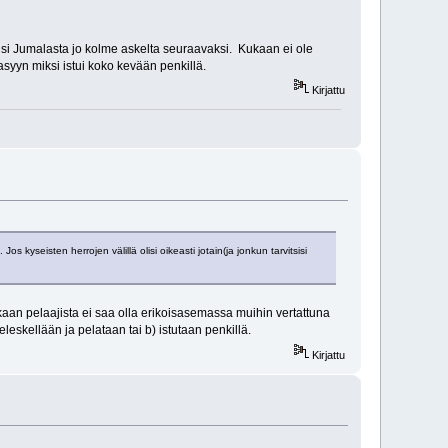
sisi Jumalasta jo kolme askelta seuraavaksi. Kukaan ei ole
sasyyn miksi istui koko kevään penkillä.
Kirjattu
 kyseisten herrojen välillä olisi oikeasti jotain(ja jonkun tarvitsisi
kukaan pelaajista ei saa olla erikoisasemassa muihin vertattuna
leskellään ja pelataan tai b) istutaan penkillä.
Kirjattu