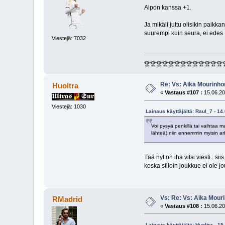
Alpon kanssa +1.
Ja mikäli juttu olisikin paik
suurempi kuin seura, ei edes Ik
Viestejä: 7032
🏆🏆🏆🏆🏆🏆🏆🏆🏆🏆🏆🏆🏆
Re: Vs: Aika Mourinhon
Huoltra
«
Vastaus #107 :
15.06.20
Viestejä: 1030
Lainaus käyttäjältä: Raul_7 - 14
Voi pysyä penkillä tai vaihtaa ma
lähteä) niin ennemmin myisin ar
Tää nyt on iha vitsi viesti.. 
koska silloin joukkue ei ole j
Vs: Re: Vs: Aika Mouri
RMadrid
«
Vastaus #108 :
15.06.20
Lainaus käyttäjältä: Huoltra - 1