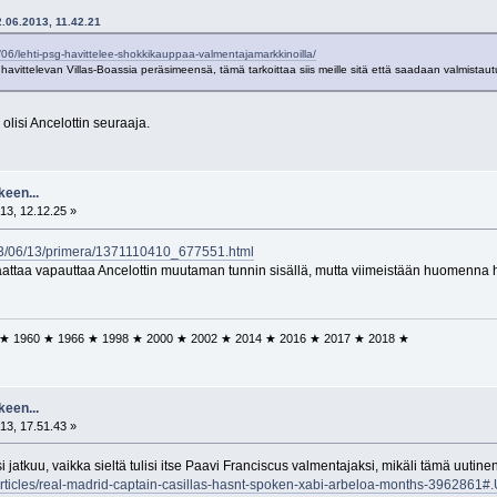
2.06.2013, 11.42.21
06/lehti-psg-havittelee-shokkikauppaa-valmentajamarkkinoilla/
havittelevan Villas-Boassia peräsimeensä, tämä tarkoittaa siis meille sitä että saadaan valmistau
lisi Ancelottin seuraaja.
keen...
13, 12.12.25 »
2013/06/13/primera/1371110410_677551.html
ttaa vapauttaa Ancelottin muutaman tunnin sisällä, mutta viimeistään huomenna 
 ★ 1960 ★ 1966 ★ 1998 ★ 2000 ★ 2002 ★ 2014 ★ 2016 ★ 2017 ★ 2018 ★
keen...
13, 17.51.43 »
si jatkuu, vaikka sieltä tulisi itse Paavi Franciscus valmentajaksi, mikäli tämä uuti
m/articles/real-madrid-captain-casillas-hasnt-spoken-xabi-arbeloa-months-396286