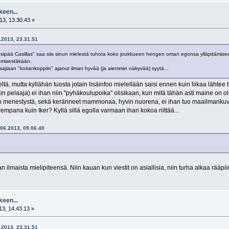
keen...
13, 13.30.43 »
6.2013, 23.31.51
sipää Casillas" saa siis sinun mielestä tuhota koko joukkueen hengen oman egonsa ylläpitämisee
tämisestäkään.
jiaan "koirankoppiin" ajanut ilman hyvää (ja aiemmin näkyvää) syytä...
ä, mutta kyllähän tuosta jotain lisäinfoo mielellään saisi ennen kuin liikaa lähtee 
n pelaaja) ei ihan niin ''pyhäkoulupoika'' olisikaan, kun mitä tähän asti maine on ol
menestystä, sekä keränneet mammonaa, hyvin nuorena, ei ihan tuo maailmankuva ol
pana kuin Iker? Kyllä sillä egolla varmaan ihan kokoa riittää...
5.06.2013, 09.06.40
 ilmaista mielipiteensä. Niin kauan kun viestit on asiallisia, niin turha alkaa rää
keen...
3, 14.43.13 »
6.2013, 23.31.51