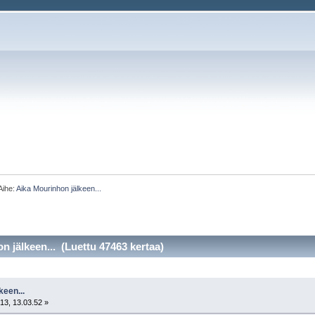
Aihe:
Aika Mourinhon jälkeen...
n jälkeen... (Luettu 47463 kertaa)
keen...
13, 13.03.52 »