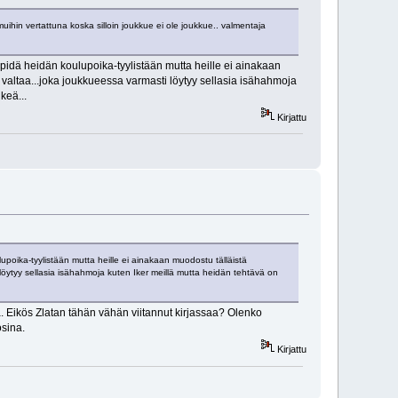
muihin vertattuna koska silloin joukkue ei ole joukkue.. valmentaja
idä heidän koulupoika-tyylistään mutta heille ei ainakaan
valtaa...joka joukkueessa varmasti löytyy sellasia isähahmoja
keä...
Kirjattu
oika-tyylistään mutta heille ei ainakaan muodostu tälläistä
löytyy sellasia isähahmoja kuten Iker meillä mutta heidän tehtävä on
a. Eikös Zlatan tähän vähän viitannut kirjassaa? Olenko
osina.
Kirjattu