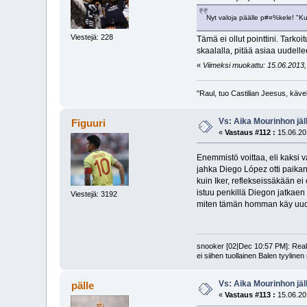
Nyt valoja päälle p#¤%kele! "K
Viestejä: 228
Tämä ei ollut pointtini. Tark
skaalalla, pitää asiaa uudelle
«
Viimeksi muokattu: 15.06.2013, 
"Raul, tuo Castilian Jeesus, käve
Vs: Aika Mourinhon jäl
Figuuri
«
Vastaus #112 :
15.06.20
Enemmistö voittaa, eli kaksi v
jahka Diego López otti paikan 
kuin Iker, reflekseissäkään ei
istuu penkillä Diegon jatkaen
Viestejä: 3192
miten tämän homman käy uu
snooker [02|Dec 10:57 PM]: Realin
ei siihen tuollainen Balen tyyline
Vs: Aika Mourinhon jäl
pälle
«
Vastaus #113 :
15.06.20