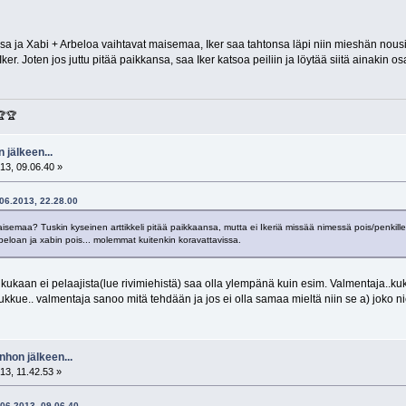
kansa ja Xabi + Arbeloa vaihtavat maisemaa, Iker saa tahtonsa läpi niin mieshän nou
er. Joten jos juttu pitää paikkansa, saa Iker katsoa peiliin ja löytää siitä ainakin o
🏆🏆
 jälkeen...
13, 09.06.40 »
.06.2013, 22.28.00
isemaa? Tuskin kyseinen arttikkeli pitää paikkaansa, mutta ei Ikeriä missää nimessä pois/penkille. Jos
beloan ja xabin pois... molemmat kuitenkin koravattavissa.
siis kukaan ei pelaajista(lue rivimiehistä) saa olla ylempänä kuin esim. Valmentaja..
oukkue.. valmentaja sanoo mitä tehdään ja jos ei olla samaa mieltä niin se a) joko nie
nhon jälkeen...
13, 11.42.53 »
5.06.2013, 09.06.40