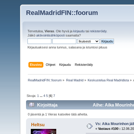
RealMadridFIN::foorum
Tervetuloa,
Vieras
. Ole hyvä ja
kirjaudu
tai
rekisteröidy
.
Jäikö
aktivointisähköposti
saamatta?
Kirjautuaksesi anna tunnus, salasana ja istuntosi pituus
Etusivu
Ohjeet
Kirjaudu
Rekisteröidy
RealMadridFIN::foorum
»
Real Madrid
»
Keskustelua Real Madridista
»
Sivuja:
1
...
4
5
[
6
]
7
Kirjoittaja
Aihe: Aika Mourinho
0 jäsentä ja 1 Vieras katselee tätä aihetta.
Vs: Aika Mourinhon jäl
Heltsu
«
Vastaus #100 :
12.06.20