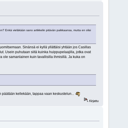
n? Enkä vieläkään sano artikkelin pitävän paikkaansa, mutta en olisi
tuomitsemaan. Sinänsä ei kyllä yllättäisi yhtään jos Casillas
lut. Usein puhutaan siitä kuinka huippupelaajilla, jotka ovat
e samanlainen kuin tavallisilla ihmisillä. Ja kuka on
piin päätään kellekään, tappaa vaan keskustelun...
Kirjattu