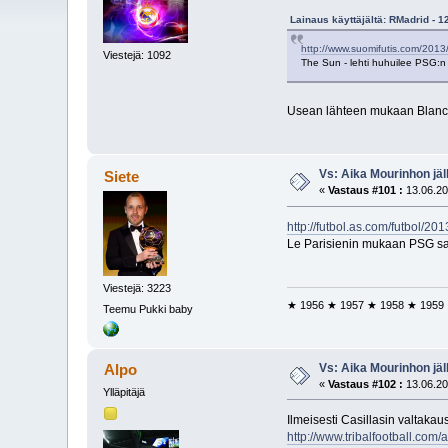
Lainaus käyttäjältä: RMadrid - 1
http://www.suomifutis.com/2013/
Viestejä: 1092
The Sun - lehti huhuilee PSG:n 
Usean lähteen mukaan Blanc o
Vs: Aika Mourinhon jäl
Siete
«
Vastaus #101 :
13.06.20
http://futbol.as.com/futbol/
Le Parisienin mukaan PSG saa
Viestejä: 3223
★ 1956 ★ 1957 ★ 1958 ★ 1959
Teemu Pukki baby
Vs: Aika Mourinhon jäl
Alpo
«
Vastaus #102 :
13.06.20
Ylläpitäjä
Ilmeisesti Casillasin valtakau
http://www.tribalfootball.co