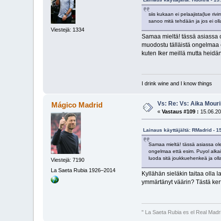
siis kukaan ei pelaajista(lue ri
sanoo mitä tehdään ja jos ei olla
Viestejä: 1334
Samaa mieltä! tässä asiassa 
muodostu tälläistä ongelmaa e
kuten Iker meillä mutta heidän
I drink wine and I know things
Vs: Re: Vs: Aika Mouri
Mágico Madrid
«
Vastaus #109 :
15.06.20
Lainaus käyttäjältä: RMadrid - 1
Samaa mieltä! tässä asiassa ol
ongelmaa että esim. Puyol alkai
luoda sitä joukkuehenkeä ja olla
Viestejä: 7190
La Saeta Rubia 1926–2014
Kyllähän sieläkin taitaa olla
ymmärtänyt väärin? Tästä kert
" La Saeta Rubia es el Real Madr