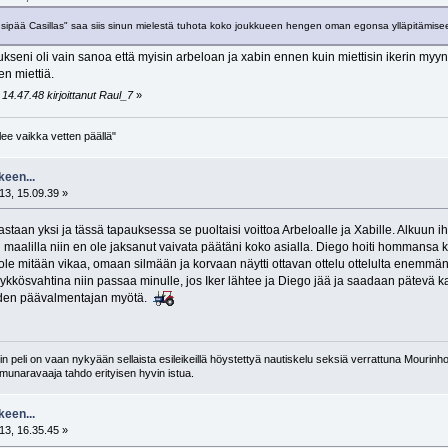
usipää Casillas" saa siis sinun mielestä tuhota koko joukkueen hengen oman egonsa ylläpitämis
oitukseni oli vain sanoa että myisin arbeloan ja xabin ennen kuin miettisin ikerin m
en miettiä.
14.47.48 kirjoittanut Raul_7
»
lee vaikka vetten päällä"
keen...
13, 15.09.39 »
astaan yksi ja tässä tapauksessa se puoltaisi voittoa Arbeloalle ja Xabille. Alkuun ih
maalilla niin en ole jaksanut vaivata päätäni koko asialla. Diego hoiti hommansa ki
 ole mitään vikaa, omaan silmään ja korvaan näytti ottavan ottelu ottelulta enemmän r
 ykkösvahtina niin passaa minulle, jos Iker lähtee ja Diego jää ja saadaan pätevä 
den päävalmentajan myötä.
 peli on vaan nykyään sellaista esileikeillä höystettyä nautiskelu seksiä verrattuna Mourinho
n munaravaaja tahdo erityisen hyvin istua.
keen...
13, 16.35.45 »