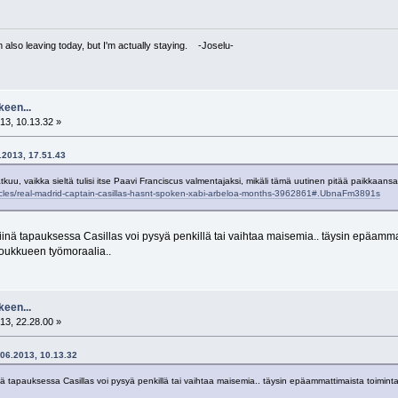
I'm also leaving today, but I'm actually staying. -Joselu-
keen...
13, 10.13.32 »
6.2013, 17.51.43
jatkuu, vaikka sieltä tulisi itse Paavi Franciscus valmentajaksi, mikäli tämä uutinen pitää paikkaan
articles/real-madrid-captain-casillas-hasnt-spoken-xabi-arbeloa-months-3962861#.UbnaFm3891s
iinä tapauksessa Casillas voi pysyä penkillä tai vaihtaa maisemia.. täysin epäammat
joukkueen työmoraalia..
keen...
13, 22.28.00 »
4.06.2013, 10.13.32
nä tapauksessa Casillas voi pysyä penkillä tai vaihtaa maisemia.. täysin epäammattimaista toiminta