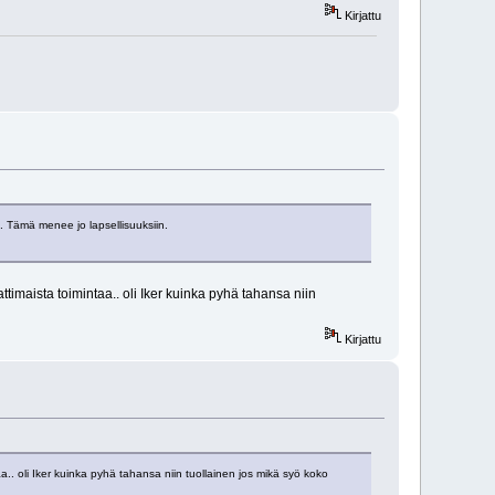
Kirjattu
sa. Tämä menee jo lapsellisuuksiin.
timaista toimintaa.. oli Iker kuinka pyhä tahansa niin
Kirjattu
a.. oli Iker kuinka pyhä tahansa niin tuollainen jos mikä syö koko