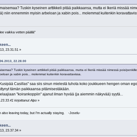
 maisemaa? Tuskin kyseinen arttikkeli pitää paikkaansa, mutta ei Ikeriä missää nimess
hteä) niin ennemmin myisin arbeloan ja xabin pois... molemmat kuitenkin koravattavis
lee vaikka vetten päällä"
keen...
13, 23.31.51 »
.06.2013, 22.28.00
isemaa? Tuskin kyseinen arttikkeli pitää paikkaansa, mutta ei Ikeriä missää nimessä pois/penkille. Jos
beloan ja xabin pois... molemmat kuitenkin koravattavissa.
"Kusipää Casillas" saa siis sinun mielestä tuhota koko joukkueen hengen oman ego
lättynyt tämän paikkaansa pitämisestäkään.
laajiaan "koirankoppiin" ajanut ilman hyvää (ja aiemmin näkyvää) syytä...
23.33.41 kirjoittanut Alpo
»
I'm also leaving today, but I'm actually staying. -Joselu-
keen...
13, 23.37.34 »