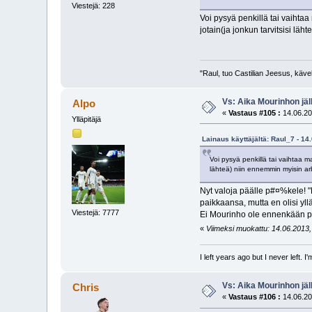
Viestejä: 228
Voi pysyä penkillä tai vaihtaa
jotain(ja jonkun tarvitsisi lä
"Raul, tuo Castilian Jeesus, käve
Vs: Aika Mourinhon jäl
Alpo
«
Vastaus #105 :
14.06.20
Ylläpitäjä
Lainaus käyttäjältä: Raul_7 - 14
Voi pysyä penkillä tai vaihtaa ma
lähteä) niin ennemmin myisin ar
Nyt valoja päälle p#¤%kele! 
paikkaansa, mutta en olisi yl
Viestejä: 7777
Ei Mourinho ole ennenkään pe
«
Viimeksi muokattu: 14.06.2013, 
I left years ago but I never left. 
Vs: Aika Mourinhon jäl
Chris
«
Vastaus #106 :
14.06.20