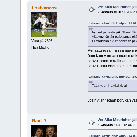
Vs: Aika Mourinhon jäl
Losblancos
«
Vastaus #110 :
15.06.20
Lainaus käyttäjältä: Alpo - 14.0
Nyt valoja päälle p#¤%kele! "Ku
yllättynyt tämän paikkaansa pi
Viestejä: 2306
Ei Mourinho ole ennenkään pelaa
Hala Madrid!
Periaatteessa ihan samaa mielt
(niin kuin varmasti moni muuki
saavuttaneet maailmanluokan 
saavuttanut enemmän ja nuorem
Lainaus käyttäjältä: Huoltra - 1
Tää nyt on iha vitsi viesti..
Jos nyt annetaan porukan vaan
Vs: Aika Mourinhon jäl
Raul_7
«
Vastaus #111 :
15.06.201
Lainaus käyttäjältä: Alpo - 14.0