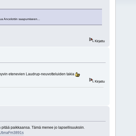
tua Ancelottin saapumiseen...
Kirjattu
hyvin etenevien Laudrup-neuvotteluiden takia
Kirjattu
nen pitää paikkaansa. Tämä menee jo lapsellisuuksiin.
1#.UbnaFm3891s