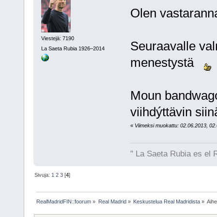
Olen vastarann
Viestejä: 7190
Seuraavalle val
La Saeta Rubia 1926–2014
menestystä
Moun bandwagon
viihdýttävin sii
«
Viimeksi muokattu: 02.06.2013, 02.
" La Saeta Rubia es el 
Sivuja:
1
2
3
[
4
]
RealMadridFIN::foorum
»
Real Madrid
»
Keskustelua Real Madridista
»
Aih