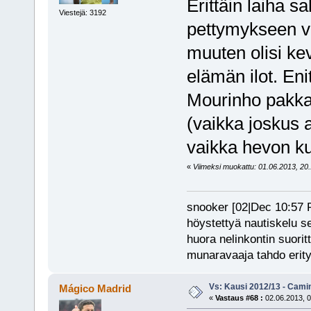
Erittäin laiha s
Viestejä: 3192
pettymykseen va
muuten olisi ke
elämän ilot. En
Mourinho pakkaa
(vaikka joskus
vaikka hevon k
«
Viimeksi muokattu: 01.06.2013, 20.1
snooker [02|Dec 10:57 PM
höystettyä nautiskelu s
huora nelinkontin suorit
munaravaaja tahdo erity
Vs: Kausi 2012/13 - Cami
Mágico Madrid
«
Vastaus #68 :
02.06.2013, 0