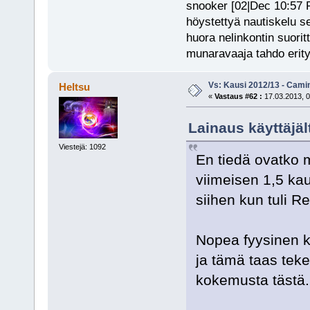
snooker [02|Dec 10:57 PM
höystettyä nautiskelu s
huora nelinkontin suorit
munaravaaja tahdo erity
Vs: Kausi 2012/13 - Cami
Heltsu
«
Vastaus #62 :
17.03.2013, 0
Lainaus käyttäjäl
Viestejä: 1092
En tiedä ovatko 
viimeisen 1,5 kau
siihen kun tuli Re
Nopea fyysinen ke
ja tämä taas teke
kokemusta tästä.