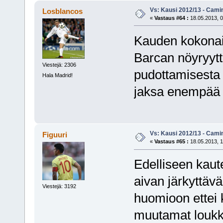
Vs: Kausi 2012/13 - Cami
Losblancos
«
Vastaus #64 :
18.05.2013, 0
Kauden kokonais
Barcan nöyryyt
Viestejä: 2306
pudottamisesta 
Hala Madrid!
jaksa enempää an
Vs: Kausi 2012/13 - Cami
Figuuri
«
Vastaus #65 :
18.05.2013, 1
Edelliseen kaute
aivan järkyttävä
Viestejä: 3192
huomioon ettei 
muutamat loukka