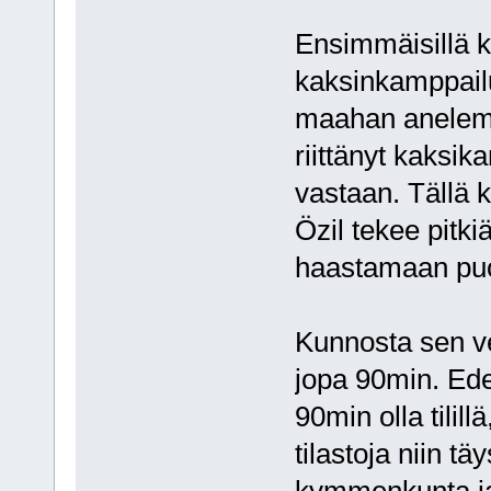
Ensimmäisillä ka
kaksinkamppailu
maahan anelema
riittänyt kaksi
vastaan. Tällä 
Özil tekee pitki
haastamaan puo
Kunnosta sen v
jopa 90min. Edel
90min olla tilil
tilastoja niin t
kymmenkunta ja