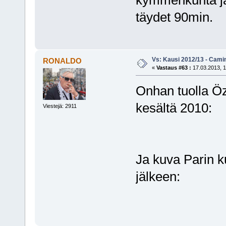
täydet 90min.
Vs: Kausi 2012/13 - Cami
RONALDO
«
Vastaus #63 :
17.03.2013, 1
Onhan tuolla Özi
kesältä 2010:
Viestejä: 2911
Ja kuva Parin k
jälkeen: