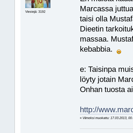
Marcassa juttua 
Viestejä: 3192
taisi olla Musta
Dieetin tarkoit
massaa. Mustafa
kebabbia.
e: Taisinpa mui
löyty jotain Mar
Onhan tuosta aik
http://www.mar
«
Viimeksi muokattu: 17.03.2013, 00.0