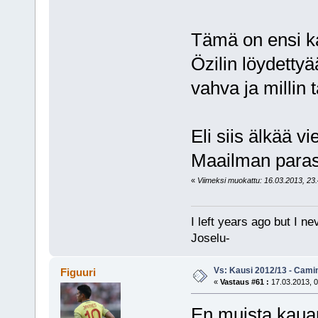
Tämä on ensi ka
Özilin löydetty
vahva ja millin t
Eli siis älkää v
Maailman paras 
«
Viimeksi muokattu: 16.03.2013, 23.4
I left years ago but I ne
Joselu-
Vs: Kausi 2012/13 - Cami
Figuuri
«
Vastaus #61 :
17.03.2013, 0
En muista kauan