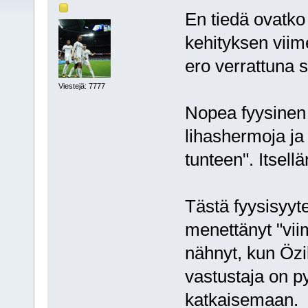
En tiedä ovatko
kehityksen viim
ero verrattuna s
Viestejä: 7777
Nopea fyysinen k
lihashermoja ja
tunteen". Itsell
Tästä fyysisyyt
menettänyt "vii
nähnyt, kun Özil
vastustaja on p
katkaisemaan.