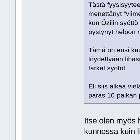
Tästä fyysisyyte
menettänyt "viim
kun Özilin syöttö
pystynyt helpon 
Tämä on ensi kau
löydettyään lihas
tarkat syötöt.
Eli siis älkää vi
paras 10-paikan p
Itse olen myös 
kunnossa kuin 