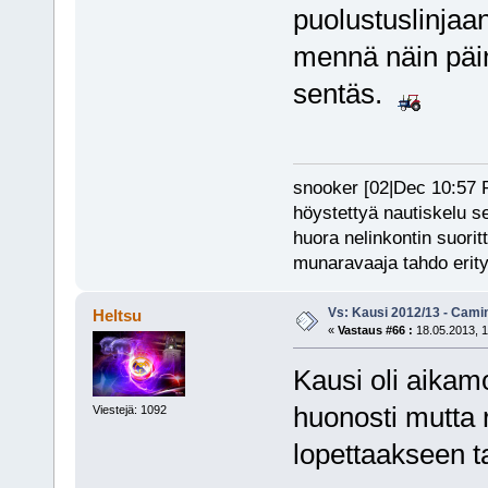
puolustuslinjaan
mennä näin päin
sentäs.
snooker [02|Dec 10:57 PM
höystettyä nautiskelu s
huora nelinkontin suorit
munaravaaja tahdo erity
Vs: Kausi 2012/13 - Cami
Heltsu
«
Vastaus #66 :
18.05.2013, 1
Kausi oli aikamo
huonosti mutta r
Viestejä: 1092
lopettaakseen t