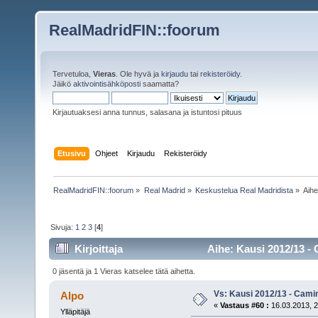
RealMadridFIN::foorum
Tervetuloa,
Vieras
. Ole hyvä ja
kirjaudu
tai
rekisteröidy
.
Jäikö
aktivointisähköposti
saamatta?
Kirjautuaksesi anna tunnus, salasana ja istuntosi pituus
Etusivu
Ohjeet
Kirjaudu
Rekisteröidy
RealMadridFIN::foorum
»
Real Madrid
»
Keskustelua Real Madridista
»
Aih
Sivuja:
1
2
3
[
4
]
Kirjoittaja
Aihe: Kausi 2012/13 - 
0 jäsentä ja 1 Vieras katselee tätä aihetta.
Vs: Kausi 2012/13 - Cami
Alpo
«
Vastaus #60 :
16.03.2013, 2
Ylläpitäjä