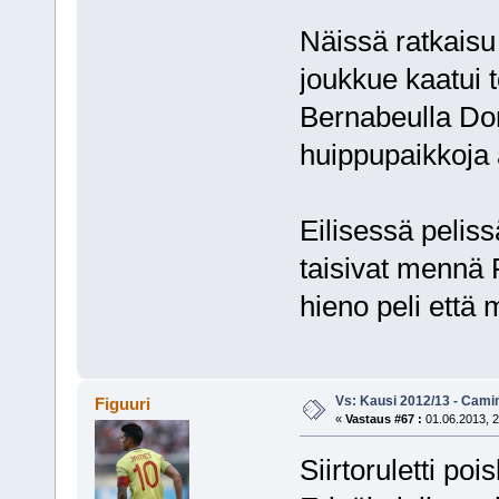
Näissä ratkaisu 
joukkue kaatui t
Bernabeulla Dor
huippupaikkoja a
Eilisessä peliss
taisivat mennä R
hieno peli että m
Vs: Kausi 2012/13 - Cami
Figuuri
«
Vastaus #67 :
01.06.2013, 2
Siirtoruletti po