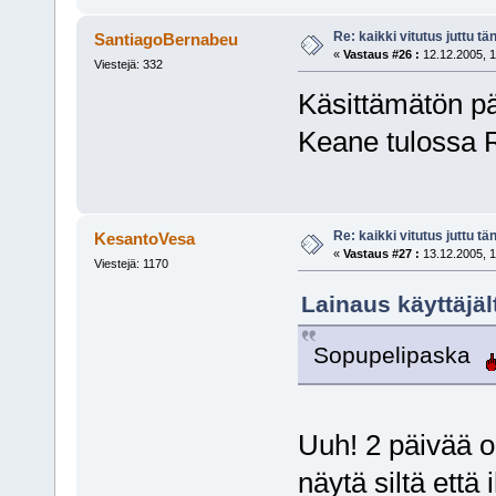
Re: kaikki vitutus juttu tä
SantiagoBernabeu
«
Vastaus #26 :
12.12.2005, 1
Viestejä: 332
Käsittämätön päi
Keane tulossa 
Re: kaikki vitutus juttu tä
KesantoVesa
«
Vastaus #27 :
13.12.2005, 1
Viestejä: 1170
Lainaus käyttäjäl
Sopupelipaska
Uuh! 2 päivää oo
näytä siltä että