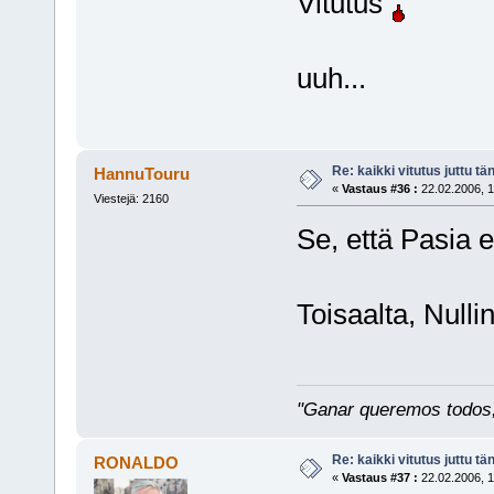
Vitutus
uuh...
Re: kaikki vitutus juttu tä
HannuTouru
«
Vastaus #36 :
22.02.2006, 1
Viestejä: 2160
Se, että Pasia e
Toisaalta, Nullin
"Ganar queremos todos, 
Re: kaikki vitutus juttu tä
RONALDO
«
Vastaus #37 :
22.02.2006, 1