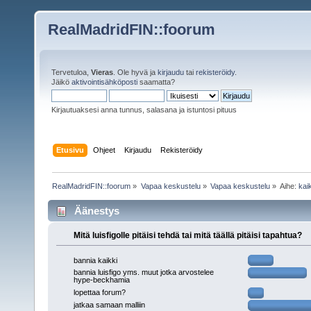
RealMadridFIN::foorum
Tervetuloa,
Vieras
. Ole hyvä ja
kirjaudu
tai
rekisteröidy
.
Jäikö
aktivointisähköposti
saamatta?
Kirjautuaksesi anna tunnus, salasana ja istuntosi pituus
Etusivu
Ohjeet
Kirjaudu
Rekisteröidy
RealMadridFIN::foorum
»
Vapaa keskustelu
»
Vapaa keskustelu
»
Aihe:
kaik
Äänestys
Mitä luisfigolle pitäisi tehdä tai mitä täällä pitäisi tapahtua?
bannia kaikki
bannia luisfigo yms. muut jotka arvostelee
hype-beckhamia
lopettaa forum?
jatkaa samaan malliin