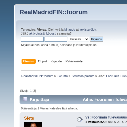
RealMadridFIN::foorum
Tervetuloa,
Vieras
. Ole hyvä ja
kirjaudu
tai
rekisteröidy
.
Jäikö
aktivointisähköposti
saamatta?
Kirjautuaksesi anna tunnus, salasana ja istuntosi pituus
Etusivu
Ohjeet
Kirjaudu
Rekisteröidy
RealMadridFIN::foorum
»
Sivusto
»
Sivuston palaute
»
Aihe:
Foorumin Tule
Sivuja:
1
[
2
]
Kirjoittaja
Aihe: Foorumin Tuleva
0 jäsentä ja 1 Vieras katselee tätä aihetta.
Vs: Foorumin Tulevaisuu
Siete
«
Vastaus #20 :
04.05.2014, 2