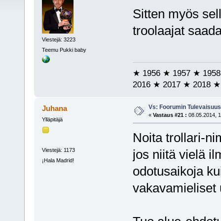
Sitten myös sell
troolaajat saada
Viestejä: 3223
Teemu Pukki baby
★ 1956 ★ 1957 ★ 1958
2016 ★ 2017 ★ 2018 ★
Vs: Foorumin Tulevaisuu
Juhana
«
Vastaus #21 :
08.05.2014, 1
Ylläpitäjä
Noita trollari-n
Viestejä: 1173
jos niitä vielä 
¡Hala Madrid!
odotusaikoja kui
vakavamieliset