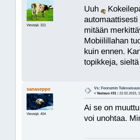
Uuh
Kokeilepa
automaattisesti 
Viestejä: 321
mitään merkittä
Mobiilillahan t
kuin ennen. Kan
topikkeja, sieltä
Vs: Foorumin Tulevaisuu
sanaseppo
«
Vastaus #31 :
22.02.2015, 1
Ai se on muuttun
Viestejä: 404
voi unohtaa. Mi