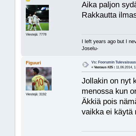
Aika paljon syd
Rakkautta ilma
Viestejä: 7778
I left years ago but I ne
Joselu-
Vs: Foorumin Tulevaisuu
Figuuri
«
Vastaus #25 :
11.06.2014, 1
Jollakin on nyt
menossa kun on 
Viestejä: 3192
Äkkiä pois nämä
vaikka ei käytä 