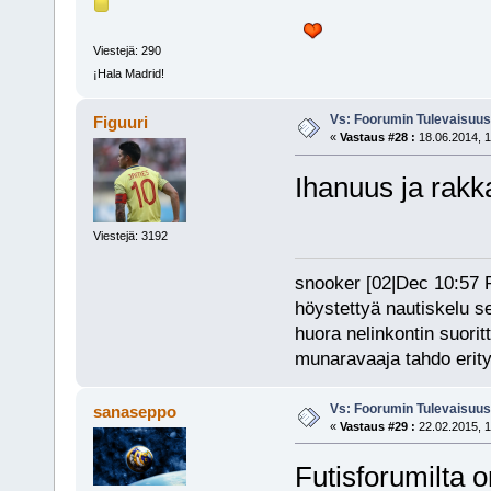
Viestejä: 290
¡Hala Madrid!
Vs: Foorumin Tulevaisuu
Figuuri
«
Vastaus #28 :
18.06.2014, 1
Ihanuus ja rak
Viestejä: 3192
snooker [02|Dec 10:57 PM
höystettyä nautiskelu s
huora nelinkontin suorit
munaravaaja tahdo erity
Vs: Foorumin Tulevaisuu
sanaseppo
«
Vastaus #29 :
22.02.2015, 1
Futisforumilta o