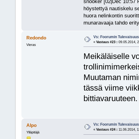
snooker [02|Dec 10:57 PM
höystettyä nautiskelu s
huora nelinkontin suorit
munaravaaja tahdo erity
Vs: Foorumin Tulevaisuu
Redondo
«
Vastaus #23 :
09.05.2014, 2
Vieras
Meikäläiselle vo
trollinimimerke
Muutaman nimim
tässä viime viik
bittiavaruuteen.
Vs: Foorumin Tulevaisuu
Alpo
«
Vastaus #24 :
11.06.2014, 1
Ylläpitäjä