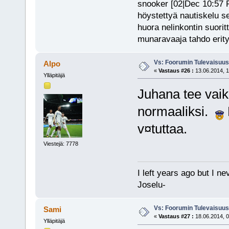
snooker [02|Dec 10:57 PM
höystettyä nautiskelu s
huora nelinkontin suorit
munaravaaja tahdo erity
Vs: Foorumin Tulevaisuu
Alpo
«
Vastaus #26 :
13.06.2014, 1
Ylläpitäjä
Juhana tee vaik
normaaliksi.
v¤tuttaa.
Viestejä: 7778
I left years ago but I ne
Joselu-
Vs: Foorumin Tulevaisuu
Sami
«
Vastaus #27 :
18.06.2014, 0
Ylläpitäjä