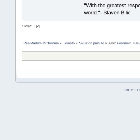
"With the greatest respe
world."- Slaven Bilic
Sivuja:
1
[
2
]
RealMadridFIN::foorum
»
Sivusto
»
Sivuston palaute
»
Aihe:
Foorumin Tule
SMF 2.0.1