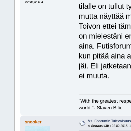
Viestejä: 404
tilalle on tullut
mutta näyttää mi
Toivon ettei tä
on mielestäni er
aina. Futisforum
kun pitää aina a
jäi. Eli jatketa
ei muuta.
"With the greatest respe
world."- Slaven Bilic
Vs: Foorumin Tulevaisuu
snooker
«
Vastaus #30 :
22.02.2015, 1