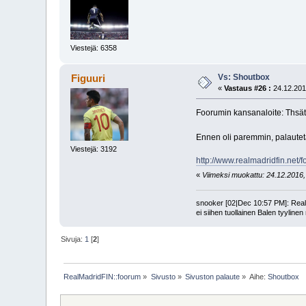
Viestejä: 6358
Vs: Shoutbox
Figuuri
«
Vastaus #26 :
24.12.201
Foorumin kansanaloite: Thsät
Ennen oli paremmin, palauteta
Viestejä: 3192
http://www.realmadridfin.net
«
Viimeksi muokattu: 24.12.2016, 
snooker [02|Dec 10:57 PM]: Realin
ei siihen tuollainen Balen tyyline
Sivuja:
1
[
2
]
RealMadridFIN::foorum
»
Sivusto
»
Sivuston palaute
»
Aihe:
Shoutbox