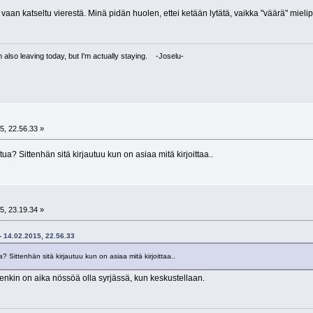
aan katseltu vierestä. Minä pidän huolen, ettei ketään lytätä, vaikka "väärä" mielip
I'm also leaving today, but I'm actually staying. -Joselu-
5, 22.56.33 »
ua? Sittenhän sitä kirjautuu kun on asiaa mitä kirjoittaa..
5, 23.19.34 »
- 14.02.2015, 22.56.33
? Sittenhän sitä kirjautuu kun on asiaa mitä kirjoittaa..
nkin on aika nössöä olla syrjässä, kun keskustellaan.