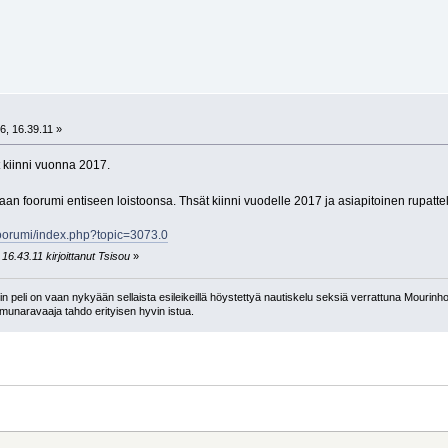
6, 16.39.11 »
 kiinni vuonna 2017.
an foorumi entiseen loistoonsa. Thsät kiinni vuodelle 2017 ja asiapitoinen rupatte
/foorumi/index.php?topic=3073.0
16.43.11 kirjoittanut Tsisou
»
 peli on vaan nykyään sellaista esileikeillä höystettyä nautiskelu seksiä verrattuna Mourinho
n munaravaaja tahdo erityisen hyvin istua.