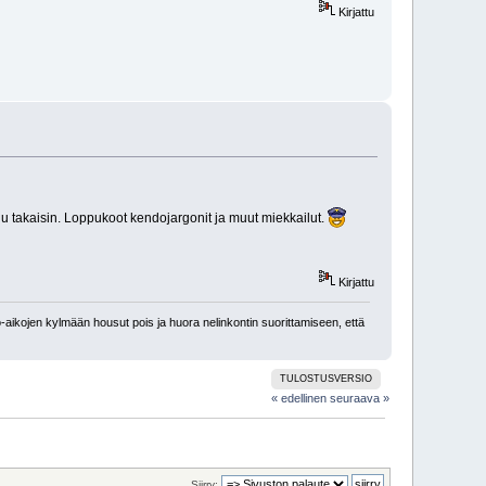
Kirjattu
lu takaisin. Loppukoot kendojargonit ja muut miekkailut.
Kirjattu
-aikojen kylmään housut pois ja huora nelinkontin suorittamiseen, että
TULOSTUSVERSIO
« edellinen
seuraava »
Siirry: