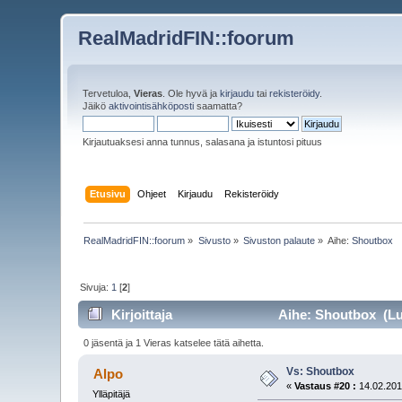
RealMadridFIN::foorum
Tervetuloa,
Vieras
. Ole hyvä ja
kirjaudu
tai
rekisteröidy
.
Jäikö
aktivointisähköposti
saamatta?
Kirjautuaksesi anna tunnus, salasana ja istuntosi pituus
Etusivu
Ohjeet
Kirjaudu
Rekisteröidy
RealMadridFIN::foorum
»
Sivusto
»
Sivuston palaute
»
Aihe:
Shoutbox
Sivuja:
1
[
2
]
Kirjoittaja
Aihe: Shoutbox (Lue
0 jäsentä ja 1 Vieras katselee tätä aihetta.
Vs: Shoutbox
Alpo
«
Vastaus #20 :
14.02.201
Ylläpitäjä