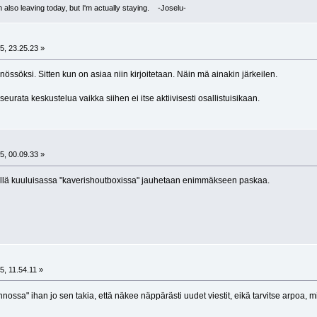
I'm also leaving today, but I'm actually staying. -Joselu-
5, 23.25.23 »
nössöksi. Sitten kun on asiaa niin kirjoitetaan. Näin mä ainakin järkeilen.
 seurata keskustelua vaikka siihen ei itse aktiivisesti osallistuisikaan.
5, 00.09.33 »
iellä kuuluisassa "kaverishoutboxissa" jauhetaan enimmäkseen paskaa.
5, 11.54.11 »
nossa" ihan jo sen takia, että näkee näppärästi uudet viestit, eikä tarvitse arpoa, mi