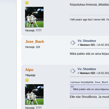
Kirjautukaa ihmessä, älkääkä v
I left years ago but I never left. 
Viestejä: 7777
Vs: Shoutbox
Jose_Bach
«
Vastaus #21 :
14.02.201
Viestejä: 118
Mikä pakko sitä on aina kirjaut
Vs: Shoutbox
Alpo
«
Vastaus #22 :
14.02.201
Ylläpitäjä
Lainaus käyttäjältä: Jose_Bach 
Mikä pakko sitä on aina kirjautua
Ette näe ShoutBoxia. Ja muute
Viestejä: 7777