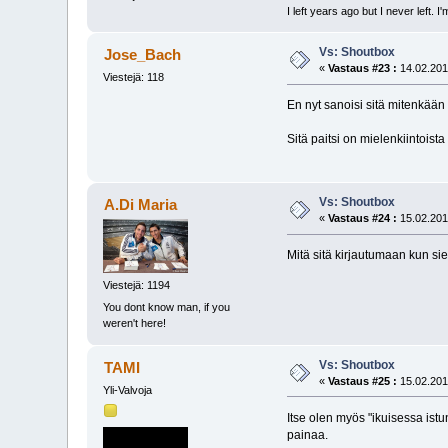
I left years ago but I never left. 
Vs: Shoutbox
Jose_Bach
«
Vastaus #23 :
14.02.201
Viestejä: 118
En nyt sanoisi sitä mitenkään 
Sitä paitsi on mielenkiintoista
Vs: Shoutbox
A.Di Maria
«
Vastaus #24 :
15.02.201
Mitä sitä kirjautumaan kun s
Viestejä: 1194
You dont know man, if you
weren't here!
Vs: Shoutbox
TAMI
«
Vastaus #25 :
15.02.201
Yli-Valvoja
Itse olen myös "ikuisessa istun
painaa.