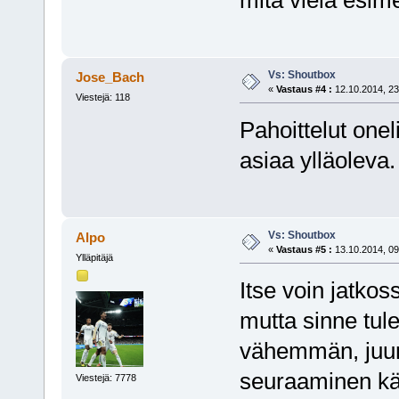
Vs: Shoutbox
Jose_Bach
«
Vastaus #4 :
12.10.2014, 23
Viestejä: 118
Pahoittelut onel
asiaa ylläoleva.
Vs: Shoutbox
Alpo
«
Vastaus #5 :
13.10.2014, 09
Ylläpitäjä
Itse voin jatkos
mutta sinne tule
vähemmän, juurik
seuraaminen kär
Viestejä: 7778