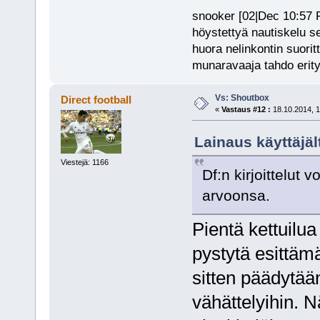
snooker [02|Dec 10:57 PM
höystettyä nautiskelu s
huora nelinkontin suorit
munaravaaja tahdo erity
Vs: Shoutbox
Direct football
«
Vastaus #12 :
18.10.2014, 1
Lainaus käyttäjäl
Viestejä: 1166
Df:n kirjoittelut 
arvoonsa.
Pientä kettuilua
pystytä esittäm
sitten päädytään
vähättelyihin. N