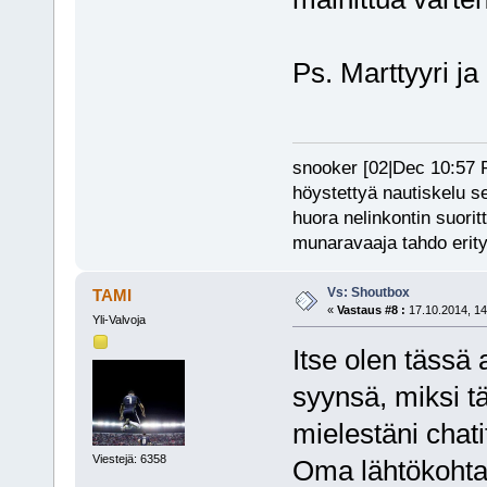
Ps. Marttyyri ja
snooker [02|Dec 10:57 PM
höystettyä nautiskelu s
huora nelinkontin suorit
munaravaaja tahdo erity
Vs: Shoutbox
TAMI
«
Vastaus #8 :
17.10.2014, 14
Yli-Valvoja
Itse olen tässä 
syynsä, miksi t
mielestäni chat
Viestejä: 6358
Oma lähtökohtan