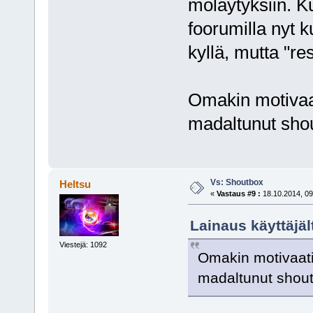
möläytyksiin. Ku
foorumilla nyt k
kyllä, mutta "re
Omakin motivaati
madaltunut sho
Vs: Shoutbox
Heltsu
«
Vastaus #9 :
18.10.2014, 09
Lainaus käyttäjäl
Viestejä: 1092
Omakin motivaatio 
madaltunut shou