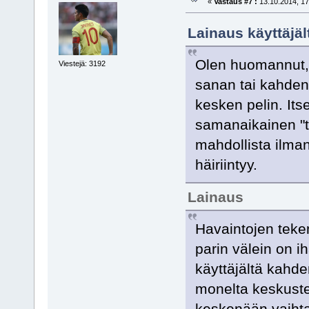
«
Vastaus #7 :
13.10.2014, 17
Lainaus käyttäjält
Olen huomannut, 
Viestejä: 3192
sanan tai kahden
kesken pelin. Its
samanaikainen "ts
mahdollista ilman
häiriintyy.
Lainaus
Havaintojen teke
parin välein on i
käyttäjältä kahde
monelta keskuste
keskenään vaihta