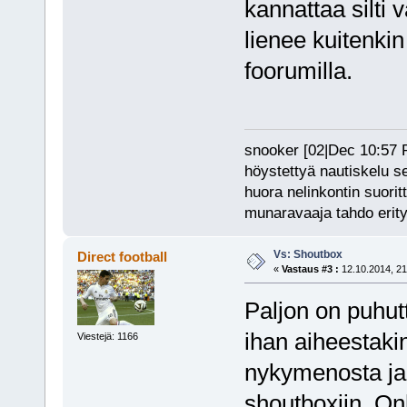
kannattaa silti 
lienee kuitenkin
foorumilla.
snooker [02|Dec 10:57 PM
höystettyä nautiskelu s
huora nelinkontin suorit
munaravaaja tahdo erity
Vs: Shoutbox
Direct football
«
Vastaus #3 :
12.10.2014, 21
Paljon on puhut
ihan aiheestakin
Viestejä: 1166
nykymenosta ja 
shoutboxiin. On