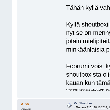
Tähän kyllä va
Kyllä shoutboxii
nyt se on mennyt
jotain mielipite
minkäänlaisia p
Foorumi voisi ky
shoutboxista oli
kauan kun tämä
«
Viimeksi muokattu: 18.10.2014, 09.5
Vs: Shoutbox
Alpo
«
Vastaus #10 :
18.10.2014, 1
Ylläpitäjä