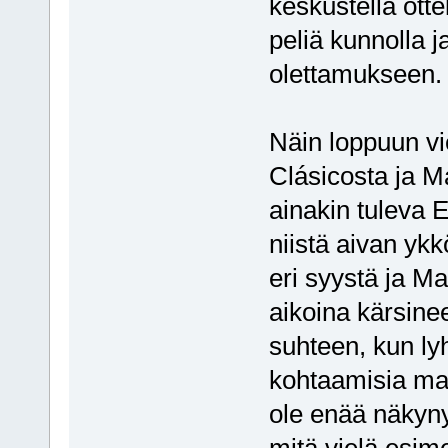
keskustella ott
peliä kunnolla
olettamukseen.
Näin loppuun vi
Clásicosta ja Ma
ainakin tuleva E
niistä aivan ykk
eri syystä ja M
aikoina kärsinee
suhteen, kun lyh
kohtaamisia mad
ole enää näkynyt
mitä vielä esime