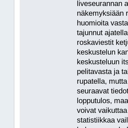
liveseurannan ai
näkemyksiään rea
huomioita vastaa
tajunnut ajatell
roskaviestit ket
keskustelun ka
keskusteluun its
pelitavasta ja t
rupatella, mutta 
seuraavat tiedot
lopputulos, maali
voivat vaikuttaa
statistiikkaa vai