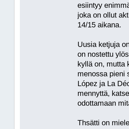
esiintyy enimm
joka on ollut ak
14/15 aikana.
Uusia ketjuja on
on nostettu ylös 
kyllä on, mutta 
menossa pieni s
López ja La Déc
mennyttä, katsee
odottamaan mitä
Thsätti on miele