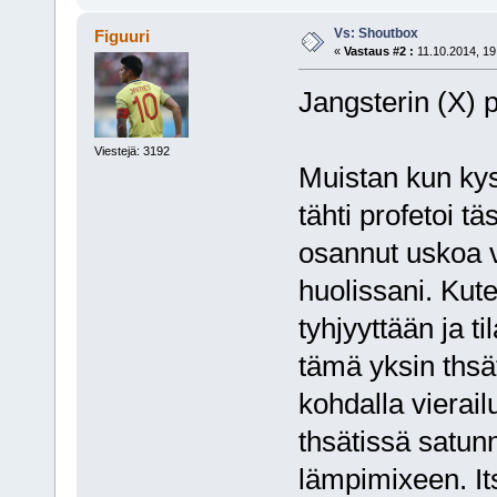
Vs: Shoutbox
Figuuri
«
Vastaus #2 :
11.10.2014, 19
Jangsterin (X) p
Viestejä: 3192
Muistan kun ky
tähti profetoi tä
osannut uskoa v
huolissani. Kut
tyhjyyttään ja 
tämä yksin thsä
kohdalla vierai
thsätissä satun
lämpimixeen. It