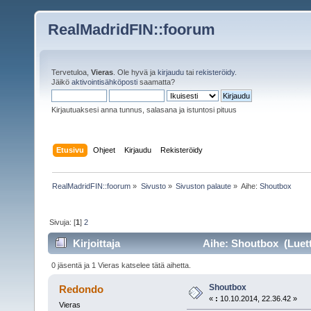
RealMadridFIN::foorum
Tervetuloa,
Vieras
. Ole hyvä ja
kirjaudu
tai
rekisteröidy
.
Jäikö
aktivointisähköposti
saamatta?
Kirjautuaksesi anna tunnus, salasana ja istuntosi pituus
Etusivu
Ohjeet
Kirjaudu
Rekisteröidy
RealMadridFIN::foorum
»
Sivusto
»
Sivuston palaute
»
Aihe:
Shoutbox
Sivuja: [
1
]
2
Kirjoittaja
Aihe: Shoutbox (Luett
0 jäsentä ja 1 Vieras katselee tätä aihetta.
Shoutbox
Redondo
«
:
10.10.2014, 22.36.42 »
Vieras