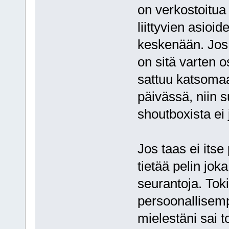
on verkostoitua
liittyvien asioid
keskenään. Jos l
on sitä varten 
sattuu katsomaa
päivässä, niin 
shoutboxista ei 
Jos taas ei its
tietää pelin jok
seurantoja. Toki
persoonallisemp
mielestäni sai t