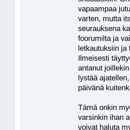
vapaampaa jutu
varten, mutta i
seurauksena ka
foorumilta ja v
letkautuksiin ja
Ilmeisesti täytt
antanut joillek
lystää ajatellen
päivänä kuiten
Tämä onkin myö
varsinkin ihan as
voivat haluta m