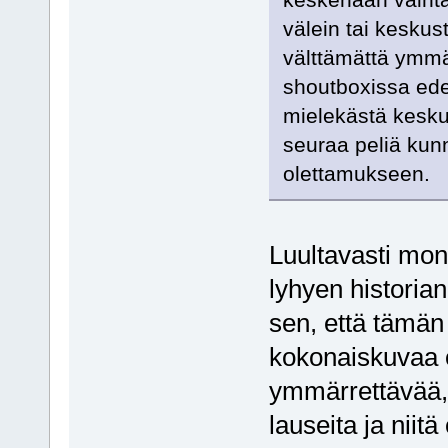
välein tai keskust
välttämättä ymmä
shoutboxissa ede
mielekästä keskus
seuraa peliä kun
olettamukseen.
Luultavasti mon
lyhyen historia
sen, että tämän 
kokonaiskuvaa o
ymmärrettävää, 
lauseita ja niit