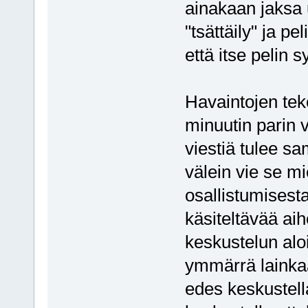
ainakaan jaksa 
"tsättäily" ja p
että itse pelin 
Havaintojen tek
minuutin parin 
viestiä tulee s
välein vie se m
osallistumisest
käsiteltävää ai
keskustelun aloi
ymmärrä lainka
edes keskustell