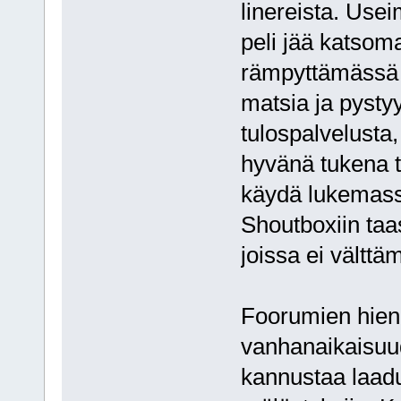
linereista. Usei
peli jää katsoma
rämpyttämässä k
matsia ja pystyy
tulospalvelusta,
hyvänä tukena t
käydä lukemassa,
Shoutboxiin taas
joissa ei välttä
Foorumien hieno
vanhanaikaisuud
kannustaa laadu