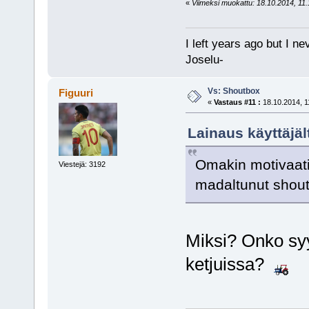
«
Viimeksi muokattu: 18.10.2014, 11.1
I left years ago but I ne
Joselu-
Vs: Shoutbox
Figuuri
«
Vastaus #11 :
18.10.2014, 1
Lainaus käyttäjäl
Omakin motivaatio 
Viestejä: 3192
madaltunut shou
Miksi? Onko syy
ketjuissa?