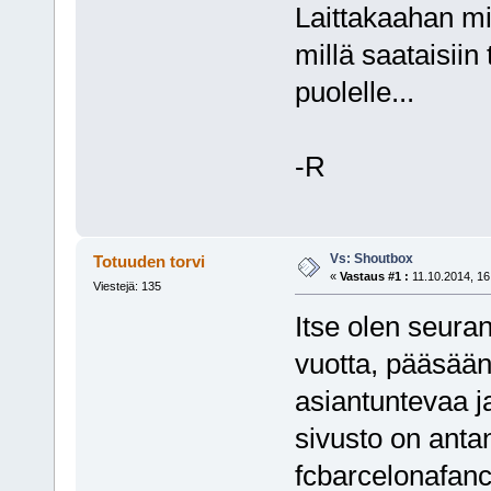
Laittakaahan miel
millä saataisiin
puolelle...
-R
Vs: Shoutbox
Totuuden torvi
«
Vastaus #1 :
11.10.2014, 16
Viestejä: 135
Itse olen seura
vuotta, pääsäänt
asiantuntevaa j
sivusto on anta
fcbarcelonafanc