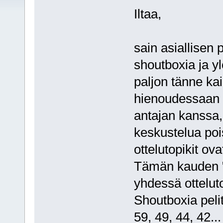
Iltaa,
sain asiallisen 
shoutboxia ja 
paljon tänne kai
hienoudessaan s
antajan kanssa,
keskustelua pois
ottelutopikit ov
Tämän kauden "e
yhdessä ottelut
Shoutboxia pelit
59, 49, 44, 42...