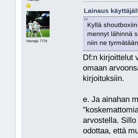
Lainaus käyttäjäl
Kyllä shoutboxiin 
mennyt lähinnä sii
Viestejä: 7778
niin ne tyrmätään
Df:n kirjoittelut
omaan arvoonsa.
kirjoituksiin.
e. Ja ainahan my
"koskemattomia" 
arvostella. Sill
odottaa, että mu