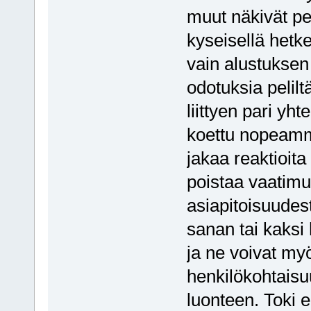
muut näkivät pel
kyseisellä hetke
vain alustuksen
odotuksia pelilt
liittyen pari yh
koettu nopeamm
jakaa reaktioita
poistaa vaatimu
asiapitoisuudest
sanan tai kaksi 
ja ne voivat myö
henkilökohtaisu
luonteen. Toki en