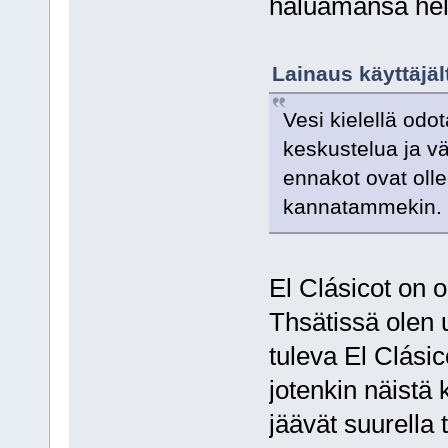
haluamansa help
Lainaus käyttäjäl
Vesi kielellä odot
keskustelua ja v
ennakot ovat olle
kannatammekin.
El Clásicot on o
Thsätissä olen 
tuleva El Clási
jotenkin näistä
jäävät suurella