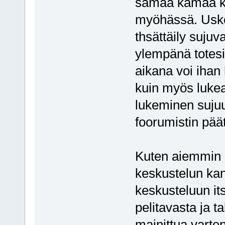
samaa kamaa kuin
myöhässä. Uskon
thsättäily suju
ylempänä totesi,
aikana voi ihan
kuin myös lukea 
lukeminen sujuu
foorumistin pää
Kuten aiemmin ki
keskustelun ka
keskusteluun its
pelitavasta ja ta
mainittua varten