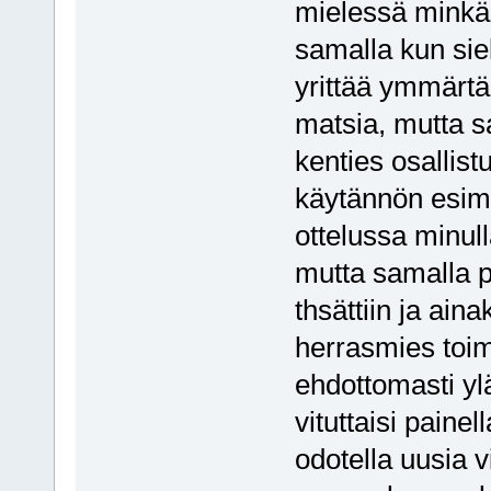
mielessä minkää
samalla kun sie
yrittää ymmärtää
matsia, mutta sa
kenties osallist
käytännön esim
ottelussa minulla
mutta samalla p
thsättiin ja ain
herrasmies toimi
ehdottomasti ylä
vituttaisi painel
odotella uusia vi