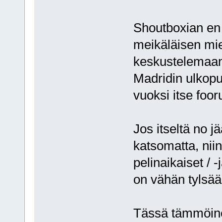
Shoutboxian en 
meikäläisen miel
keskustelemaan 
Madridin ulkopu
vuoksi itse foor
Jos itseltä no j
katsomatta, nii
pelinaikaiset / -
on vähän tylsää,
Tässä tämmöine