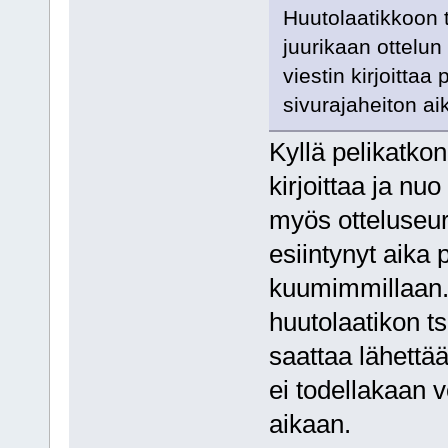
Huutolaatikkoon t
juurikaan ottelu
viestin kirjoittaa
sivurajaheiton ai
Kyllä pelikatko
kirjoittaa ja nu
myös otteluseur
esiintynyt aika 
kuumimmillaan. 
huutolaatikon ts
saattaa lähettää
ei todellakaan 
aikaan.