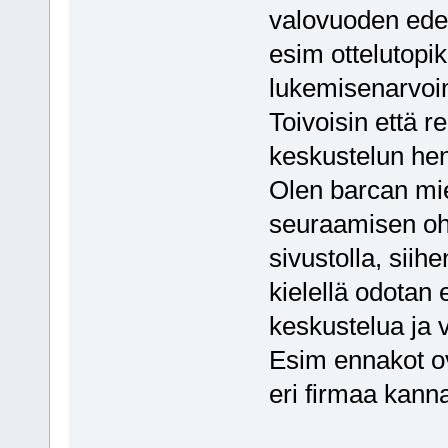
valovuoden edell
esim ottelutopi
lukemisenarvoine
Toivoisin että r
keskustelun hen
Olen barcan mie
seuraamisen ohel
sivustolla, siih
kielellä odotan e
keskustelua ja 
Esim ennakot ov
eri firmaa kan