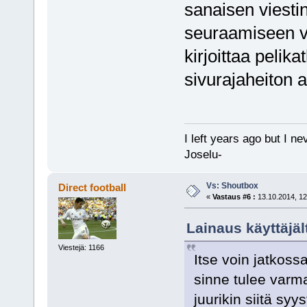
sanaisen viestin
seuraamiseen va
kirjoittaa pelik
sivurajaheiton 
I left years ago but I ne
Joselu-
Vs: Shoutbox
Direct football
«
Vastaus #6 :
13.10.2014, 12
Lainaus käyttäjäl
Viestejä: 1166
Itse voin jatkoss
sinne tulee varm
juurikin siitä syy