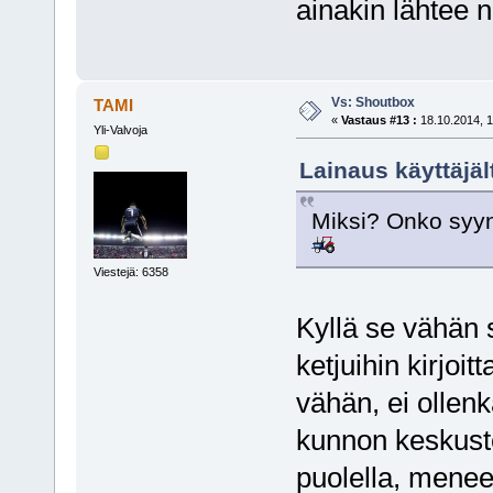
ainakin lähtee
Vs: Shoutbox
TAMI
«
Vastaus #13 :
18.10.2014, 1
Yli-Valvoja
Lainaus käyttäjäl
Miksi? Onko syyn
Viestejä: 6358
Kyllä se vähän s
ketjuihin kirjoi
vähän, ei ollenk
kunnon keskuste
puolella, menee