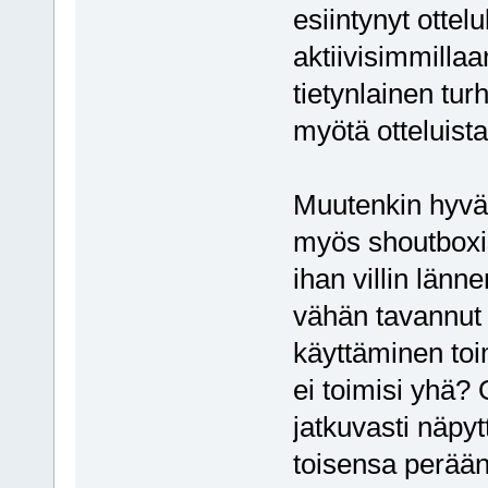
esiintynyt ottel
aktiivisimmillaa
tietynlainen tu
myötä otteluista
Muutenkin hyvä
myös shoutboxiss
ihan villin länn
vähän tavannut 
käyttäminen toi
ei toimisi yhä?
jatkuvasti näpy
toisensa perään