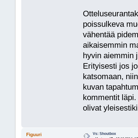
Otteluseurantake
poissulkeva muo
vähentää pidemp
aikaisemmin mai
hyvin aiemmin j
Erityisesti jos j
katsomaan, niin
kuvan tapahtumi
kommentit läpi.
olivat yleisestik
Vs: Shoutbox
Figuuri