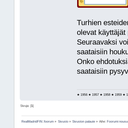
Turhien esteide
olevat käyttäjä
Seuraavaksi voit
saataisiin houku
Onko ehdotuksia?
saataisiin pysy
★ 1956 ★ 1957 ★ 1958 ★ 1959 ★ 1
Sivuja: [
1
]
RealMadridFIN::foorum
»
Sivusto
»
Sivuston palaute
»
Aihe:
Foorumi nousu