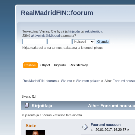
RealMadridFIN::foorum
Tervetuloa,
Vieras
. Ole hyvä ja
kirjaudu
tai
rekisteröidy
.
Jäikö
aktivointisähköposti
saamatta?
Kirjautuaksesi anna tunnus, salasana ja istuntosi pituus
Etusivu
Ohjeet
Kirjaudu
Rekisteröidy
RealMadridFIN::foorum
»
Sivusto
»
Sivuston palaute
»
Aihe:
Foorumi nousu
Sivuja: [
1
]
Kirjoittaja
Aihe: Foorumi nousuun
0 jäsentä ja 1 Vieras katselee tätä aihetta.
Foorumi nousuun
Siete
«
:
20.01.2017, 16.20.57 »