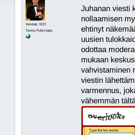
Juhanan viesti k
nollaamisen my
Viestejä: 3223
ehtinyt näkemää
Teemu Pukki baby
uusien tulokkaid
odottaa modera
mukaan keskust
vahvistaminen r
viestin lähett
varmennus, jok
vähemmän tältä