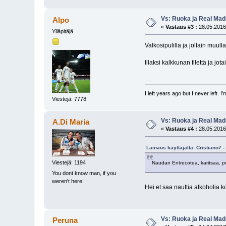
Vs: Ruoka ja Real Mad
Alpo
«
Vastaus #3 :
28.05.2016
Ylläpitäjä
Valkosipulilla ja jollain muul
Illaksi kalkkunan filettä ja jo
I left years ago but I never left. 
Viestejä: 7778
Vs: Ruoka ja Real Mad
A.Di Maria
«
Vastaus #4 :
28.05.2016
Lainaus käyttäjältä: Cristiano7 
Viestejä: 1194
Naudan Entrecotea, karitsaa, p
You dont know man, if you
weren't here!
Hei et saa nauttia alkoholia ko
Vs: Ruoka ja Real Mad
Peruna