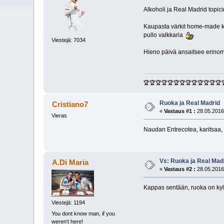
Alkoholi ja Real Madrid topici
Kaupasta värkit home-made kan
pullo valkkaria
Viestejä: 7034
Hieno päivä ansaitsee erinom
🏆🏆🏆🏆🏆🏆🏆🏆🏆🏆🏆🏆🏆
Ruoka ja Real Madrid
Cristiano7
«
Vastaus #1 :
28.05.2016
Vieras
Naudan Entrecotea, karitsaa,
Vs: Ruoka ja Real Mad
A.Di Maria
«
Vastaus #2 :
28.05.2016
Kappas sentään, ruoka on kyll
Viestejä: 1194
You dont know man, if you
weren't here!