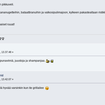
n pikkuveli.
anugetteihin, bataattiranuihin ja valkosipulimajoon, kylkeen pakastealtaan ristikko
aiset ruuat!
🏆🏆
, 13.37.48 »
 punaviiniä, juustoja ja shampanjaa.
rid
, 13.42.07 »
ä hyvää varsinkin kun ite grillailee