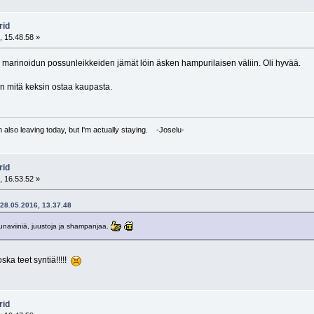
rid
, 15.48.58 »
la marinoidun possunleikkeiden jämät löin äsken hampurilaisen väliin. Oli hyvää.
tain mitä keksin ostaa kaupasta.
I'm also leaving today, but I'm actually staying. -Joselu-
rid
, 16.53.52 »
- 28.05.2016, 13.37.48
unaviiniä, juustoja ja shampanjaa.
ska teet syntiä!!!!!
rid