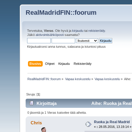
RealMadridFIN::foorum
Tervetuloa,
Vieras
. Ole hyvä ja
kirjaudu
tai
rekisteröidy
.
Jäikö
aktivointisähköposti
saamatta?
Kirjautuaksesi anna tunnus, salasana ja istuntosi pituus
Etusivu
Ohjeet
Kirjaudu
Rekisteröidy
RealMadridFIN::foorum
»
Vapaa keskustelu
»
Vapaa keskustelu
»
Aihe
Sivuja: [
1
]
Kirjoittaja
Aihe: Ruoka ja Real
0 jäsentä ja 1 Vieras katselee tätä aihetta.
Ruoka ja Real Madrid
Chris
«
:
28.05.2016, 13.19.14 »